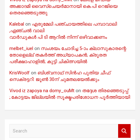
അക്കാദമി വൈസ്ചെയർമാനായി കെ.പി റെജിയെ
തെരഞ്ഞെടുത്തു
Kalebal
on
എരുമേലി പഞ്ചായത്തിലെ പമ്പാവാലി
,ഏഞ്ചൽ വാലി
വാർഡുകൾ പി ടി ആറിൽ നിന്ന് ഒഴിവാക്കണം
melbet_iuel
on
സംശയം ചോദിച്ച 5-ാം ക്ലാസുകാരന്റെ
തോളെല്ല് തകർത്ത് അധ്യാപകൻ; ക്രൂരത
പരീക്ഷാഹാളിൽ; കുട്ടി ചികിത്സയിൽ
KrisWoolf
on
ബിശ്വനാഥ് സിൻഹ പുതിയ ചീഫ്
സെക്രട്ടറി: ജൂൺ 30ന് ചുമതലയേൽക്കും
Vivod iz zapoya na domy_ouMt
on
തദ്ദേശ തിരഞ്ഞെടുപ്പ്
;.കോട്ടയം ജില്ലയിൽ സൂക്ഷ്മപരിശോധന പൂർത്തിയായി
S
e