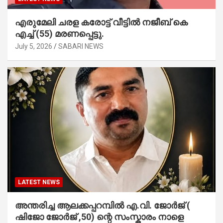
എരുമേലി ചരള കരോട്ട് വീട്ടിൽ നജീബ് കെ
എച്ച് (55) മരണപ്പെട്ടു.
July 5, 2026
SABARI NEWS
LATEST NEWS
അന്തരിച്ച ആ​ല​ക്ക​പ്പ​റമ്പിൽ​ എ.​വി. ജോ​ർ​ജ് (
ഷിജോ ജോർജ് ,50) ന്റെ സംസ്കാരം നാളെ