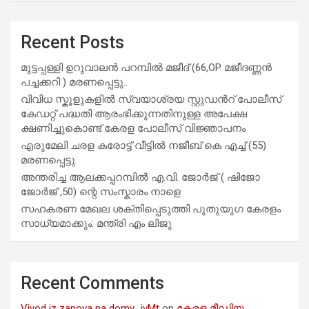
Recent Posts
മുട്ടപ്പള്ളി ഉറുവാലൻ പറമ്പിൽ മജീദ് (66,OP മജീദണ്ണൻ
പച്ചക്കറി ) മരണപ്പെട്ടു..
വിവിധ സ്കൂളുകളില്‍ സ്വയാശ്രയ സ്റ്റുഡന്‍റ് പോലീസ്
കേഡറ്റ് പദ്ധതി ആരംഭിക്കുന്നതിനുള്ള അപേക്ഷ
ക്ഷണിച്ചുകൊണ്ട് കേരള പോലീസ് വിജ്ഞാപനം
എരുമേലി ചരള കരോട്ട് വീട്ടിൽ നജീബ് കെ എച്ച് (55)
മരണപ്പെട്ടു.
അന്തരിച്ച ആ​ല​ക്ക​പ്പ​റമ്പിൽ​ എ.​വി. ജോ​ർ​ജ് ( ഷിജോ
ജോർജ് ,50) ന്റെ സംസ്കാരം നാളെ
സഹകരണ മേഖല ശക്തിപ്പെടുത്തി പുതുയുഗ കേരളം
സാധ്യമാക്കും: മന്ത്രി എം ലിജു
Recent Comments
Vivod iz zapoya na domy_ivMt
on
കേരള മീഡിയ