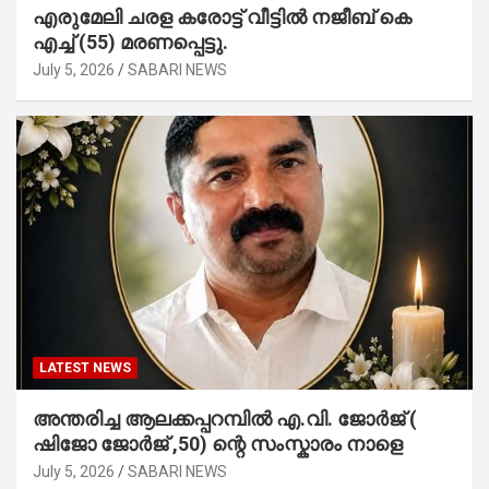
എരുമേലി ചരള കരോട്ട് വീട്ടിൽ നജീബ് കെ
എച്ച് (55) മരണപ്പെട്ടു.
July 5, 2026
SABARI NEWS
LATEST NEWS
അന്തരിച്ച ആ​ല​ക്ക​പ്പ​റമ്പിൽ​ എ.​വി. ജോ​ർ​ജ് (
ഷിജോ ജോർജ് ,50) ന്റെ സംസ്കാരം നാളെ
July 5, 2026
SABARI NEWS