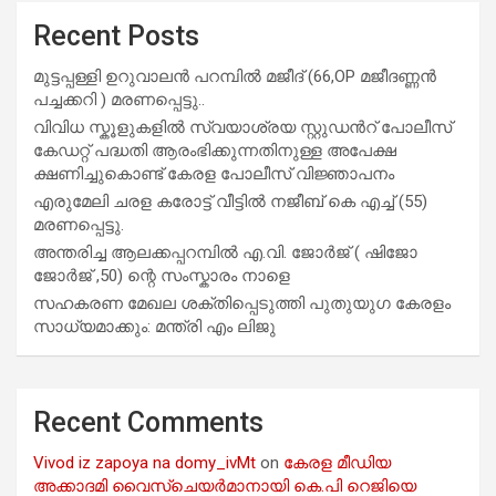
Recent Posts
മുട്ടപ്പള്ളി ഉറുവാലൻ പറമ്പിൽ മജീദ് (66,OP മജീദണ്ണൻ
പച്ചക്കറി ) മരണപ്പെട്ടു..
വിവിധ സ്കൂളുകളില്‍ സ്വയാശ്രയ സ്റ്റുഡന്‍റ് പോലീസ്
കേഡറ്റ് പദ്ധതി ആരംഭിക്കുന്നതിനുള്ള അപേക്ഷ
ക്ഷണിച്ചുകൊണ്ട് കേരള പോലീസ് വിജ്ഞാപനം
എരുമേലി ചരള കരോട്ട് വീട്ടിൽ നജീബ് കെ എച്ച് (55)
മരണപ്പെട്ടു.
അന്തരിച്ച ആ​ല​ക്ക​പ്പ​റമ്പിൽ​ എ.​വി. ജോ​ർ​ജ് ( ഷിജോ
ജോർജ് ,50) ന്റെ സംസ്കാരം നാളെ
സഹകരണ മേഖല ശക്തിപ്പെടുത്തി പുതുയുഗ കേരളം
സാധ്യമാക്കും: മന്ത്രി എം ലിജു
Recent Comments
Vivod iz zapoya na domy_ivMt
on
കേരള മീഡിയ
അക്കാദമി വൈസ്ചെയർമാനായി കെ.പി റെജിയെ