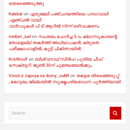
തെരഞ്ഞെടുത്തു
Kalebal
on
എരുമേലി പഞ്ചായത്തിലെ പമ്പാവാലി
,ഏഞ്ചൽ വാലി
വാർഡുകൾ പി ടി ആറിൽ നിന്ന് ഒഴിവാക്കണം
melbet_iuel
on
സംശയം ചോദിച്ച 5-ാം ക്ലാസുകാരന്റെ
തോളെല്ല് തകർത്ത് അധ്യാപകൻ; ക്രൂരത
പരീക്ഷാഹാളിൽ; കുട്ടി ചികിത്സയിൽ
KrisWoolf
on
ബിശ്വനാഥ് സിൻഹ പുതിയ ചീഫ്
സെക്രട്ടറി: ജൂൺ 30ന് ചുമതലയേൽക്കും
Vivod iz zapoya na domy_ouMt
on
തദ്ദേശ തിരഞ്ഞെടുപ്പ്
;.കോട്ടയം ജില്ലയിൽ സൂക്ഷ്മപരിശോധന പൂർത്തിയായി
S
e
a
r