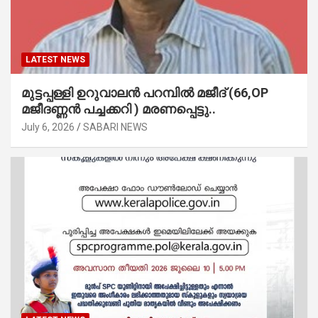
LATEST NEWS
മുട്ടപ്പള്ളി ഉറുവാലൻ പറമ്പിൽ മജീദ് (66,OP
മജീദണ്ണൻ പച്ചക്കറി ) മരണപ്പെട്ടു..
July 6, 2026
SABARI NEWS