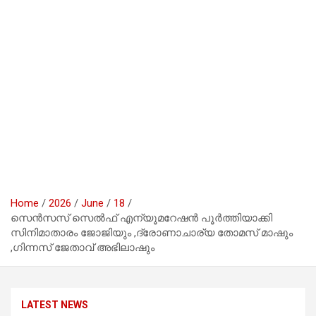
Home
2026
June
18
സെൻസസ് സെൽഫ് എന്യൂമറേഷൻ പൂർത്തിയാക്കി
സിനിമാതാരം ജോജിയും ,ദ്രോണാചാര്യ തോമസ് മാഷും
,ഗിന്നസ് ജേതാവ് അഭിലാഷും
LATEST NEWS