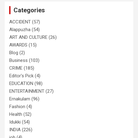
c
Categories
h
ACCIDENT
(57)
Alappuzha
(54)
ART AND CULTURE
(26)
AWARDS
(15)
Blog
(2)
Business
(103)
CRIME
(185)
Editor's Pick
(4)
EDUCATION
(98)
ENTERTAINMENT
(27)
Ernakulam
(96)
Fashion
(4)
Health
(52)
Idukki
(54)
INDIA
(226)
job
(4)