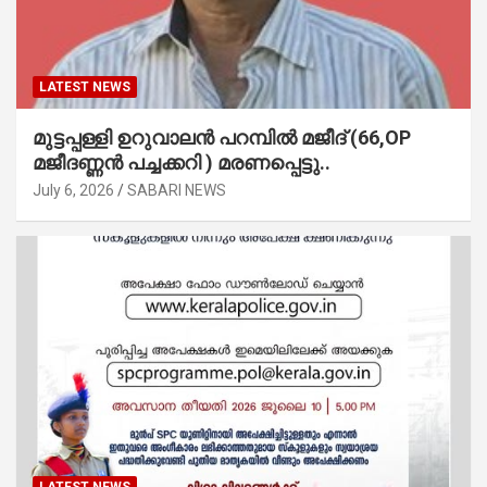
LATEST NEWS
മുട്ടപ്പള്ളി ഉറുവാലൻ പറമ്പിൽ മജീദ് (66,OP
മജീദണ്ണൻ പച്ചക്കറി ) മരണപ്പെട്ടു..
July 6, 2026
SABARI NEWS
LATEST NEWS