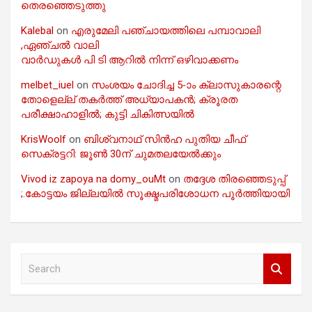
തെരഞ്ഞെടുത്തു
Kalebal
on
എരുമേലി പഞ്ചായത്തിലെ പമ്പാവാലി
,ഏഞ്ചൽ വാലി
വാർഡുകൾ പി ടി ആറിൽ നിന്ന് ഒഴിവാക്കണം
melbet_iuel
on
സംശയം ചോദിച്ച 5-ാം ക്ലാസുകാരന്റെ
തോളെല്ല് തകർത്ത് അധ്യാപകൻ; ക്രൂരത
പരീക്ഷാഹാളിൽ; കുട്ടി ചികിത്സയിൽ
KrisWoolf
on
ബിശ്വനാഥ് സിൻഹ പുതിയ ചീഫ്
സെക്രട്ടറി: ജൂൺ 30ന് ചുമതലയേൽക്കും
Vivod iz zapoya na domy_ouMt
on
തദ്ദേശ തിരഞ്ഞെടുപ്പ്
;.കോട്ടയം ജില്ലയിൽ സൂക്ഷ്മപരിശോധന പൂർത്തിയായി
S
e
a
r