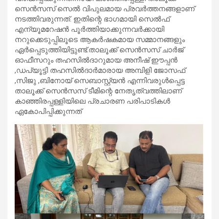
സെൻസസ് സെൽ വിപുലമായ പ്രവർത്തനങ്ങളാണ്
നടത്തിവരുന്നത്. ഇതിന്റെ ഭാഗമായി സെൽഫ്
എന്യൂമറേഷൻ പൂർത്തിയാക്കുന്നവർക്കായി
നറുക്കെടുപ്പിലൂടെ ആകർഷകമായ സമ്മാനങ്ങളും
ഏർപ്പെടുത്തിയിട്ടുണ്ട്.താലൂക്ക് സെൻസസ് ചാർജ്
ഓഫീസറും തഹസിൽദാറുമായ അനീഷ് ഈപ്പൻ
,ഡപ്യൂട്ടി തഹസിൽദാർമാരായ അമ്പിളി ജോസഫ്
,സിജു ,ബിനോയ് സെബാസ്റ്റ്യൻ എന്നിവരുൾപ്പെട്ട
താലൂക്ക് സെൻസസ് ടീമിന്റെ നേതൃത്വത്തിലാണ്
കാഞ്ഞിരപ്പള്ളിയിലെ പ്രചാരണ പരിപാടികൾ
ഏകോപിപ്പിക്കുന്നത്