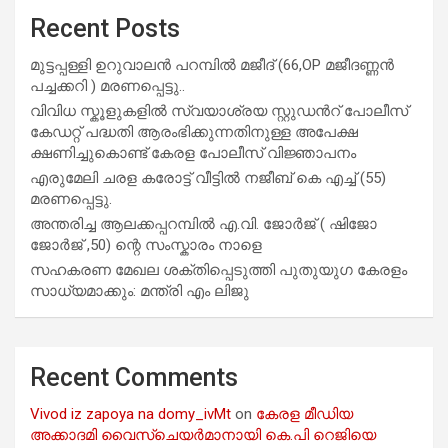
Recent Posts
മുട്ടപ്പള്ളി ഉറുവാലൻ പറമ്പിൽ മജീദ് (66,OP മജീദണ്ണൻ
പച്ചക്കറി ) മരണപ്പെട്ടു..
വിവിധ സ്കൂളുകളില്‍ സ്വയാശ്രയ സ്റ്റുഡന്‍റ് പോലീസ്
കേഡറ്റ് പദ്ധതി ആരംഭിക്കുന്നതിനുള്ള അപേക്ഷ
ക്ഷണിച്ചുകൊണ്ട് കേരള പോലീസ് വിജ്ഞാപനം
എരുമേലി ചരള കരോട്ട് വീട്ടിൽ നജീബ് കെ എച്ച് (55)
മരണപ്പെട്ടു.
അന്തരിച്ച ആ​ല​ക്ക​പ്പ​റമ്പിൽ​ എ.​വി. ജോ​ർ​ജ് ( ഷിജോ
ജോർജ് ,50) ന്റെ സംസ്കാരം നാളെ
സഹകരണ മേഖല ശക്തിപ്പെടുത്തി പുതുയുഗ കേരളം
സാധ്യമാക്കും: മന്ത്രി എം ലിജു
Recent Comments
Vivod iz zapoya na domy_ivMt
on
കേരള മീഡിയ
അക്കാദമി വൈസ്ചെയർമാനായി കെ.പി റെജിയെ