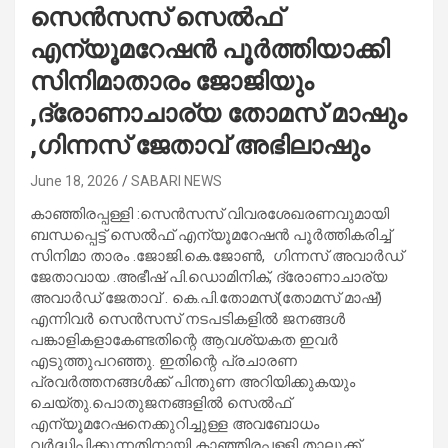
സെൻസസ് സെൽഫ്
എന്യൂമറേഷൻ പൂർത്തിയാക്കി
സിനിമാതാരം ജോജിയും
,ദ്രോണാചാര്യ തോമസ് മാഷും
,ഗിന്നസ് ജേതാവ് അഭിലാഷും
June 18, 2026
SABARI NEWS
കാഞ്ഞിരപ്പള്ളി :സെൻസസ് വിവരശേഖരണവുമായി
ബന്ധപ്പെട്ട് സെൽഫ് എന്യൂമറേഷൻ പൂർത്തികരിച്ച്
സിനിമാ താരം .ജോജി.കെ.ജോൺ, ഗിന്നസ് അവാർഡ്
ജേതാവായ .അഭീഷ് പി.ഡൊമിനിക്, ദ്രോണാചാര്യ
അവാർഡ് ജേതാവ് . കെ.പി.തോമസ്(തോമസ് മാഷ്)
എന്നിവർ സെൻസസ് നടപടികളിൽ ജനങ്ങൾ
പങ്കാളികളാകേണ്ടതിന്റെ ആവശ്യകത ഇവർ
എടുത്തുപറഞ്ഞു. ഇതിന്റെ പ്രചാരണ
പ്രവർത്തനങ്ങൾക്ക് പിന്തുണ അറിയിക്കുകയും
ചെയ്തു.പൊതുജനങ്ങളിൽ സെൽഫ്
എന്യൂമറേഷനെക്കുറിച്ചുള്ള അവബോധം
വർദ്ധിപ്പിക്കുന്നതിനായി കാഞ്ഞിരപ്പള്ളി താലൂക്ക്