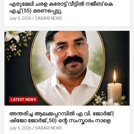
എരുമേലി ചരള കരോട്ട് വീട്ടിൽ നജീബ് കെ
എച്ച് (55) മരണപ്പെട്ടു.
July 5, 2026
SABARI NEWS
LATEST NEWS
അന്തരിച്ച ആ​ല​ക്ക​പ്പ​റമ്പിൽ​ എ.​വി. ജോ​ർ​ജ് (
ഷിജോ ജോർജ് ,50) ന്റെ സംസ്കാരം നാളെ
July 5, 2026
SABARI NEWS