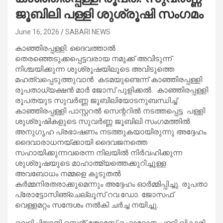
ജൂബിലി പള്ളി ശുശ്രൂഷി സംഗമം
June 16, 2026
SABARI NEWS
കാഞ്ഞിരപ്പള്ളി: ദൈവത്താൽ
തെരഞ്ഞെടുക്കപ്പെട്ടവരായ നമുക്ക് അവിടുന്ന്
നിശ്ചയിക്കുന്ന ശുശ്രൂഷയിലൂടെ അവിടുത്തെ
മഹത്വപ്പെടുത്തുവാന്‍ കടമയുണ്ടെന്ന് കാഞ്ഞിരപ്പള്ളി
രൂപതാധ്യക്ഷന്‍ മാര്‍ ജോസ് പുളിക്കല്‍. കാഞ്ഞിരപ്പള്ളി
രൂപതയുട സുവർണ്ണ ജൂബിലിയോടനുബന്ധിച്ച്
കാഞ്ഞിരപ്പള്ളി പാസ്റ്ററൽ സെന്ററിൽ നടത്തപ്പെട്ട പള്ളി
ശുശ്രൂഷികളുടെ സുവർണ്ണ ജൂബിലി സംഗമത്തില്‍
അനുഗൃഹ പ്രഭാഷണം നടത്തുകയായിരുന്നു അദ്ദേഹം.
ദൈവാരാധനയ്ക്കായി ദൈവജനത്തെ
സഹായിക്കുന്നവരെന്ന നിലയിൽ നിർവഹിക്കുന്ന
ശുശ്രൂഷയുടെ മാഹാത്മ്യത്തെക്കുറിച്ചുള്ള
അവബോധം നമ്മളെ കൂടുതൽ
കർമ്മനിരതരാക്കുമെന്നും അദ്ദേഹം ഓര്‍മ്മിപ്പിച്ചു. രൂപതാ
പ്രോട്ടോസിഞ്ചെല്ലൂസ് റവ.ഡോ. ജോസഫ്
വെള്ളമറ്റം സന്ദേശം നല്‍കി ചര്‍ച്ച നയിച്ചു.
വെളിച്ചിയാനി സെന്റ് തോമസ് ഫൊറോന പള്ളി വികാരി