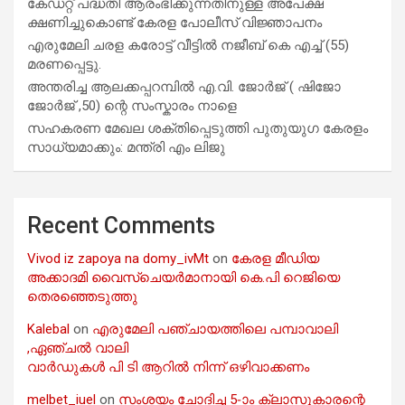
കേഡറ്റ് പദ്ധതി ആരംഭിക്കുന്നതിനുള്ള അപേക്ഷ
ക്ഷണിച്ചുകൊണ്ട് കേരള പോലീസ് വിജ്ഞാപനം
എരുമേലി ചരള കരോട്ട് വീട്ടിൽ നജീബ് കെ എച്ച് (55)
മരണപ്പെട്ടു.
അന്തരിച്ച ആ​ല​ക്ക​പ്പ​റമ്പിൽ​ എ.​വി. ജോ​ർ​ജ് ( ഷിജോ
ജോർജ് ,50) ന്റെ സംസ്കാരം നാളെ
സഹകരണ മേഖല ശക്തിപ്പെടുത്തി പുതുയുഗ കേരളം
സാധ്യമാക്കും: മന്ത്രി എം ലിജു
Recent Comments
Vivod iz zapoya na domy_ivMt
on
കേരള മീഡിയ
അക്കാദമി വൈസ്ചെയർമാനായി കെ.പി റെജിയെ
തെരഞ്ഞെടുത്തു
Kalebal
on
എരുമേലി പഞ്ചായത്തിലെ പമ്പാവാലി
,ഏഞ്ചൽ വാലി
വാർഡുകൾ പി ടി ആറിൽ നിന്ന് ഒഴിവാക്കണം
melbet_iuel
on
സംശയം ചോദിച്ച 5-ാം ക്ലാസുകാരന്റെ