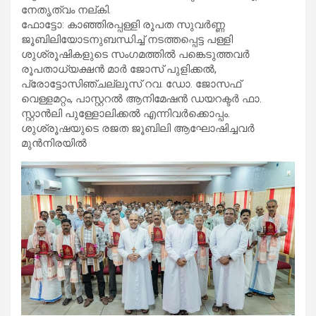
നേതൃത്വം നല്കി.
ഫോട്ടോ: കാഞ്ഞിരപ്പള്ളി രൂപത സുവർണ്ണ
ജൂബിലിയോടനുബന്ധിച്ച് നടത്തപ്പെട്ട പള്ളി
ശുശ്രൂഷികളുടെ സംഗമത്തിൽ പങ്കെടുത്തവർ
രൂപതാധ്യക്ഷൻ മാർ ജോസ് പുളിക്കൽ,
പ്രോട്ടോസിഞ്ചല്ലൂസ് റവ. ഡോ. ജോസഫ്
വെള്ളമറ്റം, പാസ്റ്ററൽ ആനിമേഷൻ ഡയറക്ടർ ഫാ.
സ്റ്റാൻലി പുള്ളോലിക്കൽ എന്നിവർക്കൊപ്പം.
ശുശ്രൂഷയുടെ രജത ജൂബിലി ആഘോഷിച്ചവർ
മുൻനിരയിൽ