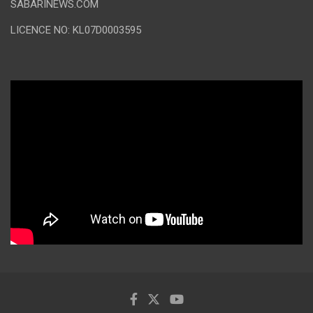
SABARINEWS.COM
LICENCE NO: KL07D0003595