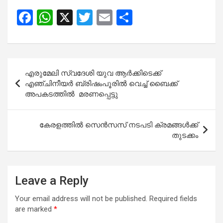
F
W
X
T
E
S
a
h
wi
m
h
ce
at
tt
ail
ar
b
s
er
e
Post
എരുമേലി സ്വദേശി യുവ ആർക്കിടെക്ക്
o
A
navigation
എഞ്ചിനീയർ ബ്രിഷംപൂരിൽ വെച്ച് ബൈക്ക്
o
p
അപകടത്തിൽ മരണപ്പെട്ടു
k
p
കേരളത്തിൽ സെൻസസ് നടപടി ക്രമങ്ങൾക്ക്
തുടക്കം
Leave a Reply
Your email address will not be published.
Required fields
are marked
*