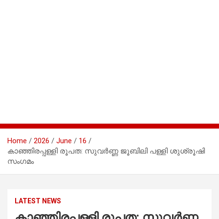
Home
2026
June
16
കാഞ്ഞിരപ്പള്ളി രൂപത: സുവർണ്ണ ജൂബിലി പള്ളി ശുശ്രൂഷി
സംഗമം
LATEST NEWS
കാഞ്ഞിരപ്പള്ളി രൂപത: സുവർണ്ണ