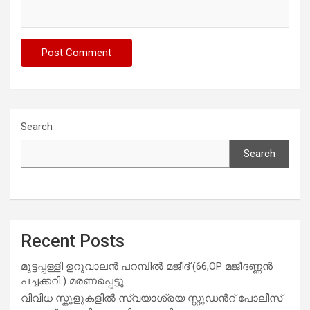
Search
Search
Recent Posts
മുട്ടപ്പള്ളി ഉറുവാലൻ പറമ്പിൽ മജീദ് (66,OP മജീദണ്ണൻ
പച്ചക്കറി ) മരണപ്പെട്ടു..
വിവിധ സ്കൂളുകളില്‍ സ്വയാശ്രയ സ്റ്റുഡന്‍റ് പോലീസ്