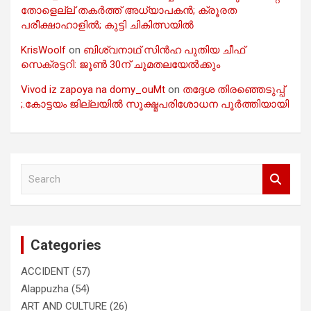
തോളെല്ല് തകർത്ത് അധ്യാപകൻ; ക്രൂരത
പരീക്ഷാഹാളിൽ; കുട്ടി ചികിത്സയിൽ
KrisWoolf
on
ബിശ്വനാഥ് സിൻഹ പുതിയ ചീഫ്
സെക്രട്ടറി: ജൂൺ 30ന് ചുമതലയേൽക്കും
Vivod iz zapoya na domy_ouMt
on
തദ്ദേശ തിരഞ്ഞെടുപ്പ്
;.കോട്ടയം ജില്ലയിൽ സൂക്ഷ്മപരിശോധന പൂർത്തിയായി
S
e
a
r
c
Categories
h
ACCIDENT
(57)
Alappuzha
(54)
ART AND CULTURE
(26)