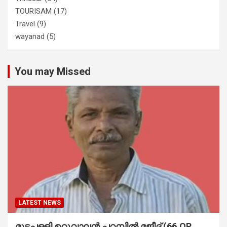
TOURISAM
(17)
Travel
(9)
wayanad
(5)
You may Missed
LATEST NEWS
മുട്ടപ്പള്ളി ഉറുവാലൻ പറമ്പിൽ മജീദ് (66,OP