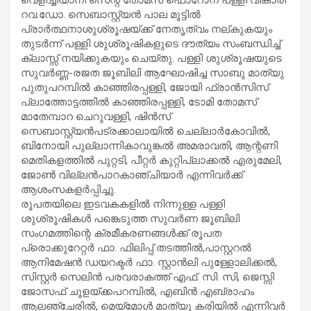
റവ.ഡോ. സെബാസ്റ്റ്യൻ പാല മൂട്ടിൽ
പ്രാര്‍ത്ഥനാശുശ്രൂഷയ്ക്ക് നേതൃത്വം നല്കുകയും
തുടർന്ന് പള്ളി ശുശ്രൂഷികളുടെ ദൗത്യം സംബന്ധിച്ച്
ക്ലാസ്സ് നയിക്കുകയും ചെയ്തു. പള്ളി ശുശ്രൂഷയുടെ
സുവര്‍ണ്ണ-രജത ജൂബിലി ആഘോഷിച്ച സാബു മാത്യു
പുതുപറമ്പിൽ കാഞ്ഞിരപ്പള്ളി, ജോയി ഫ്രാൻസിസ്
പ്ലാത്തോട്ടത്തിൽ കാഞ്ഞിരപ്പള്ളി, ടോമി തോമസ്
മാതേമ്പാറ ചെറുവള്ളി, ഷിൻസ്
സെബാസ്റ്റ്യൻപട്രക്കാലായിൽ ചെല്ലാർകോവിൽ,
ബിനോയി പുല്ലാന്നികാവുങ്കൽ അമരാവതി, ആന്റണി
മെതികളത്തിൽ പുറ്റടി, പീറ്റർ കുറ്റിപ്ലാക്കൽ എരുമേലി,
ജോൺ വില്ലൻപാറകാഞ്ചിയാർ എന്നിവർക്ക്
ആശംസകളർപ്പിച്ചു.
രൂപതയിലെ ഇടവകകളിൽ നിന്നുള്ള പള്ളി
ശുശ്രൂഷികൾ പങ്കെടുത്ത സുവർണ ജൂബിലി
സംഗമത്തിന്റെ ക്രമീകരണങ്ങൾക്ക് രൂപത
പ്രൊക്കുറേറ്റർ ഫാ. ഫിലിപ്പ് തടത്തിൽ,പാസ്റ്ററൽ
ആനിമേഷൻ ഡയറക്ടർ ഫാ. സ്റ്റാൻലി പുള്ളോലിക്കൽ,
സിസ്റ്റർ സെലിൻ പരവരാകത്ത് എഫ്. സി. സി, ജെസ്സി
ജോസഫ് ചൂളയ്ക്കപറമ്പിൽ, എബിൻ എബ്രാഹം
ആലഞ്ചേരിൽ, മെയ്മോൾ മാത്യു കരിയിൽ എന്നിവർ