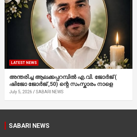
LATEST NEWS
അന്തരിച്ച ആ​ല​ക്ക​പ്പ​റമ്പിൽ​ എ.​വി. ജോ​ർ​ജ് (
ഷിജോ ജോർജ് ,50) ന്റെ സംസ്കാരം നാളെ
July 5, 2026
SABARI NEWS
SABARI NEWS