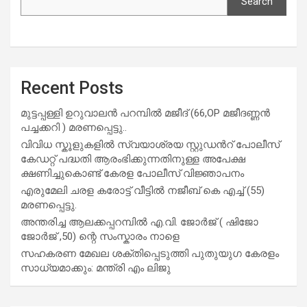
Search
Recent Posts
മുട്ടപ്പള്ളി ഉറുവാലൻ പറമ്പിൽ മജീദ് (66,OP മജീദണ്ണൻ
പച്ചക്കറി ) മരണപ്പെട്ടു..
വിവിധ സ്കൂളുകളില്‍ സ്വയാശ്രയ സ്റ്റുഡന്‍റ് പോലീസ്
കേഡറ്റ് പദ്ധതി ആരംഭിക്കുന്നതിനുള്ള അപേക്ഷ
ക്ഷണിച്ചുകൊണ്ട് കേരള പോലീസ് വിജ്ഞാപനം
എരുമേലി ചരള കരോട്ട് വീട്ടിൽ നജീബ് കെ എച്ച് (55)
മരണപ്പെട്ടു.
അന്തരിച്ച ആ​ല​ക്ക​പ്പ​റമ്പിൽ​ എ.​വി. ജോ​ർ​ജ് ( ഷിജോ
ജോർജ് ,50) ന്റെ സംസ്കാരം നാളെ
സഹകരണ മേഖല ശക്തിപ്പെടുത്തി പുതുയുഗ കേരളം
സാധ്യമാക്കും: മന്ത്രി എം ലിജു