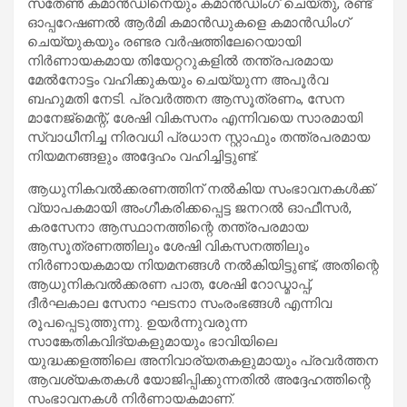
സതേൺ കമാൻഡിനെയും കമാൻഡിംഗ് ചെയ്തു, രണ്ട്
ഓപ്പറേഷണൽ ആർമി കമാൻഡുകളെ കമാൻഡിംഗ്
ചെയ്യുകയും രണ്ടര വർഷത്തിലേറെയായി
നിർണായകമായ തിയേറ്ററുകളിൽ തന്ത്രപരമായ
മേൽനോട്ടം വഹിക്കുകയും ചെയ്യുന്ന അപൂർവ
ബഹുമതി നേടി. പ്രവർത്തന ആസൂത്രണം, സേന
മാനേജ്‌മെന്റ്, ശേഷി വികസനം എന്നിവയെ സാരമായി
സ്വാധീനിച്ച നിരവധി പ്രധാന സ്റ്റാഫും തന്ത്രപരമായ
നിയമനങ്ങളും അദ്ദേഹം വഹിച്ചിട്ടുണ്ട്.
ആധുനികവൽക്കരണത്തിന് നൽകിയ സംഭാവനകൾക്ക്
വ്യാപകമായി അംഗീകരിക്കപ്പെട്ട ജനറൽ ഓഫീസർ,
കരസേനാ ആസ്ഥാനത്തിന്റെ തന്ത്രപരമായ
ആസൂത്രണത്തിലും ശേഷി വികസനത്തിലും
നിർണായകമായ നിയമനങ്ങൾ നൽകിയിട്ടുണ്ട്, അതിന്റെ
ആധുനികവൽക്കരണ പാത, ശേഷി റോഡ്മാപ്പ്,
ദീർഘകാല സേനാ ഘടനാ സംരംഭങ്ങൾ എന്നിവ
രൂപപ്പെടുത്തുന്നു. ഉയർന്നുവരുന്ന
സാങ്കേതികവിദ്യകളുമായും ഭാവിയിലെ
യുദ്ധക്കളത്തിലെ അനിവാര്യതകളുമായും പ്രവർത്തന
ആവശ്യകതകൾ യോജിപ്പിക്കുന്നതിൽ അദ്ദേഹത്തിന്റെ
സംഭാവനകൾ നിർണായകമാണ്.