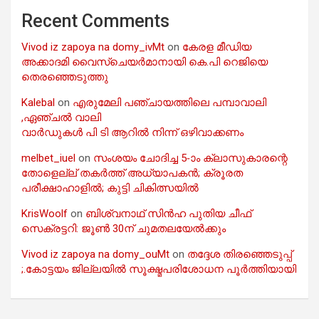
Recent Comments
Vivod iz zapoya na domy_ivMt
on
കേരള മീഡിയ
അക്കാദമി വൈസ്ചെയർമാനായി കെ.പി റെജിയെ
തെരഞ്ഞെടുത്തു
Kalebal
on
എരുമേലി പഞ്ചായത്തിലെ പമ്പാവാലി
,ഏഞ്ചൽ വാലി
വാർഡുകൾ പി ടി ആറിൽ നിന്ന് ഒഴിവാക്കണം
melbet_iuel
on
സംശയം ചോദിച്ച 5-ാം ക്ലാസുകാരന്റെ
തോളെല്ല് തകർത്ത് അധ്യാപകൻ; ക്രൂരത
പരീക്ഷാഹാളിൽ; കുട്ടി ചികിത്സയിൽ
KrisWoolf
on
ബിശ്വനാഥ് സിൻഹ പുതിയ ചീഫ്
സെക്രട്ടറി: ജൂൺ 30ന് ചുമതലയേൽക്കും
Vivod iz zapoya na domy_ouMt
on
തദ്ദേശ തിരഞ്ഞെടുപ്പ്
;.കോട്ടയം ജില്ലയിൽ സൂക്ഷ്മപരിശോധന പൂർത്തിയായി