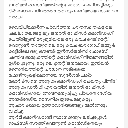
ഇന്ത്യൻ സൈന്യത്തിന്റെ പോരാട്ട ഫലപ്രാപ്തിക്കും
ദീർഘകാല പരിവർത്തനത്തിനും ഗണ്യമായ സംഭാവന
നൽകി.
വൈവിധ്യമാർന്ന പ്രവർത്തന പരിതസ്ഥിതികളിലെ
എല്ലാ തലങ്ങളിലും ജനറൽ ഓഫീസർ കമാൻഡിംഗ്
ചെയ്തിട്ടുണ്ട്. മരുഭൂമിയിലെ ഒരു കവച റെജിമെന്റ്,
വെസ്റ്റേൺ തിയേറ്ററിലെ ഒരു കവച ബ്രിഗേഡ്, ജമ്മു &
കശ്മീരിലെ ഒരു കൗണ്ടർ-ഇൻസർജൻസി ഫോഴ്‌സ്
എന്നിവ അദ്ദേഹത്തിന്റെ കമാൻഡിംഗ് നിയമനങ്ങളിൽ
ഉൾപ്പെടുന്നു. ഒരു ലെഫ്റ്റനന്റ് ജനറലായി, ഇന്ത്യൻ
സൈന്യത്തിന്റെ പ്രധാന സ്‌ട്രൈക്ക്
ഫോഴ്‌സുകളിലൊന്നായ സുദർശൻ ചക്ര
കോർപ്‌സിനെ അദ്ദേഹം കമാൻഡിംഗ് ചെയ്തു. പിന്നീട്
അദ്ദേഹം ഡൽഹി ഏരിയയിൽ ജനറൽ ഓഫീസർ
കമാൻഡിംഗായി സേവനമനുഷ്ഠിച്ചു, പ്രധാന ദേശീയ,
അന്തർദേശീയ സൈനിക ഇടപെടലുകളും
ആചാരപരമായ ഉത്തരവാദിത്തങ്ങളും മേൽനോട്ടം
വഹിച്ചു.
ആർമി കമാൻഡറായി സ്ഥാനക്കയറ്റം ലഭിച്ചപ്പോൾ,
ഓഫീസർ സൗത്ത് വെസ്റ്റേൺ കമാൻഡിനെയും