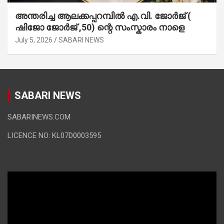
അന്തരിച്ച ആ​ല​ക്ക​പ്പ​റമ്പിൽ​ എ.​വി. ജോ​ർ​ജ് (
ഷിജോ ജോർജ് ,50) ന്റെ സംസ്കാരം നാളെ
July 5, 2026
SABARI NEWS
SABARI NEWS
SABARINEWS.COM
LICENCE NO: KL07D0003595