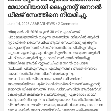
മേധാവിയായി ലെഫ്റ്റനന്റ് ജനറൽ
ധീരജ് സേത്തിനെ നിയമിച്ചു.
June 14, 2026
SABARI NEWS
2 Comments
ന്യൂ ദൽഹി :2026 ജൂൺ 30 ന് ഉച്ചകഴിഞ്ഞ്
പ്രാബല്യത്തിൽ വരുന്ന തരത്തിൽ, നിലവിൽ ആർമി
സ്റ്റാഫിന്റെ വൈസ് ചീഫ് ആയി സേവനമനുഷ്ഠിക്കുന്ന
ലെഫ്റ്റനന്റ് ജനറൽ ധീരജ് സേത്തിനെ, പിവിഎസ്എം,
യുവൈഎസ്എം, എവിഎസ്എമ്മിനെ, അടുത്ത ആർമി
ചീഫ് ഓഫ് ആർമി സ്റ്റാഫായി സർക്കാർ നിയമിച്ചു.
നിലവിലെ ആർമി സ്റ്റാഫ് ചീഫ് ജനറൽ ഉപേന്ദ്ര
ദ്വിവേദി, പിവിഎസ്എം, എവിഎസ്എം അതേ ദിവസം
തന്നെ സർവീസിൽ നിന്ന് വിരമിക്കുന്നു.
ഖഡക്വാസ്ലയിലെ നാഷണൽ ഡിഫൻസ്
അക്കാദമിയിലെ പൂർവ്വ വിദ്യാർത്ഥിയാണ് ലെഫ്റ്റനന്റ്
ജനറൽ ധീരജ് സേത്ത്, 1986 ഡിസംബറിൽ ആർമേർഡ്
കോർപ്സിൽ കമ്മീഷൻ ചെയ്യപ്പെട്ടു. ഏകദേശം നാല്
പതിറ്റാണ്ട് നീണ്ടുനിന്ന വിശിഷ്ട സൈനിക ജീവിതത്തിൽ,
പ്രവർത്തന, തന്ത്രപരമായ, ശേഷി വികസനം, സ്ഥാപന
മേഖലകളിൽ അദ്ദേഹത്തിന് വിപുലമായ പരിചയമുണ്ട്,