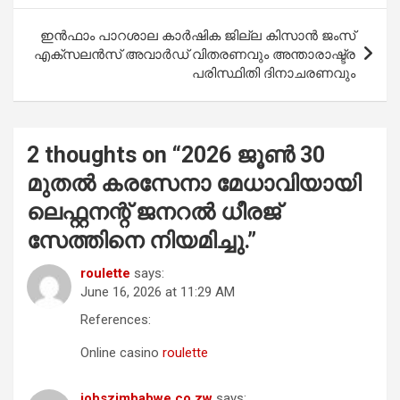
o
p
ഇൻഫാം പാറശാല കാർഷിക ജില്ല കിസാൻ ജംസ്
k
p
എക്സലൻസ് അവാർഡ് വിതരണവും അന്താരാഷ്ട്ര
പരിസ്ഥിതി ദിനാചരണവും
2 thoughts on “
2026 ജൂൺ 30
മുതൽ കരസേനാ മേധാവിയായി
ലെഫ്റ്റനന്റ് ജനറൽ ധീരജ്
സേത്തിനെ നിയമിച്ചു.
”
roulette
says:
June 16, 2026 at 11:29 AM
References:
Online casino
roulette
jobszimbabwe.co.zw
says: