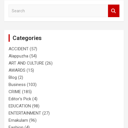
S
e
a
r
c
Categories
h
ACCIDENT
(57)
Alappuzha
(54)
ART AND CULTURE
(26)
AWARDS
(15)
Blog
(2)
Business
(103)
CRIME
(185)
Editor's Pick
(4)
EDUCATION
(98)
ENTERTAINMENT
(27)
Ernakulam
(96)
Fashion
(4)