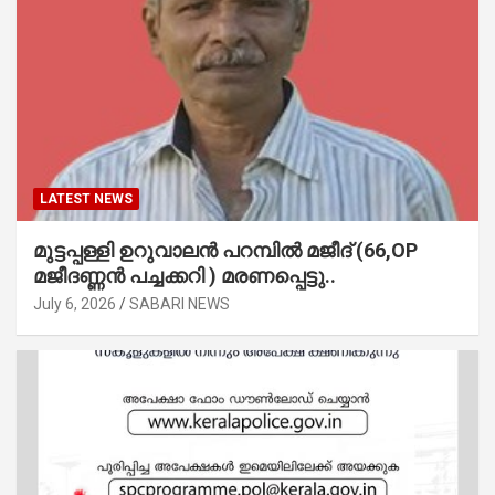
LATEST NEWS
മുട്ടപ്പള്ളി ഉറുവാലൻ പറമ്പിൽ മജീദ് (66,OP
മജീദണ്ണൻ പച്ചക്കറി ) മരണപ്പെട്ടു..
July 6, 2026
SABARI NEWS