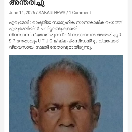
അന്തരിച്ചു
June 14, 2026
SABARI NEWS
1 Comment
എരുമേലി : രാഷ്ട്രീയ സാമൂഹിക സാസ്‌കാരിക രംഗത്ത്
എരുമേലിയിൽ പതിറ്റാണ്ടുകളായി
നിറസാന്നിധ്യമായിരുന്ന Dr. N സദാനന്ദൻ അന്തരിച്ചു.R
S P നേതാവും U T U C ജില്ല പ്രസിഡൻ്റും വ്യാപാരി
വ്യവസായി സമതി നേതാവുമായിരുന്നു.