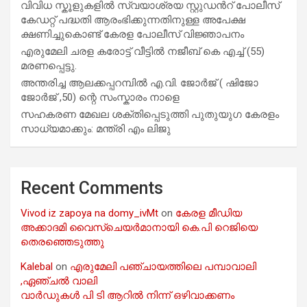
വിവിധ സ്കൂളുകളില്‍ സ്വയാശ്രയ സ്റ്റുഡന്‍റ് പോലീസ്
കേഡറ്റ് പദ്ധതി ആരംഭിക്കുന്നതിനുള്ള അപേക്ഷ
ക്ഷണിച്ചുകൊണ്ട് കേരള പോലീസ് വിജ്ഞാപനം
എരുമേലി ചരള കരോട്ട് വീട്ടിൽ നജീബ് കെ എച്ച് (55)
മരണപ്പെട്ടു.
അന്തരിച്ച ആ​ല​ക്ക​പ്പ​റമ്പിൽ​ എ.​വി. ജോ​ർ​ജ് ( ഷിജോ
ജോർജ് ,50) ന്റെ സംസ്കാരം നാളെ
സഹകരണ മേഖല ശക്തിപ്പെടുത്തി പുതുയുഗ കേരളം
സാധ്യമാക്കും: മന്ത്രി എം ലിജു
Recent Comments
Vivod iz zapoya na domy_ivMt
on
കേരള മീഡിയ
അക്കാദമി വൈസ്ചെയർമാനായി കെ.പി റെജിയെ
തെരഞ്ഞെടുത്തു
Kalebal
on
എരുമേലി പഞ്ചായത്തിലെ പമ്പാവാലി
,ഏഞ്ചൽ വാലി
വാർഡുകൾ പി ടി ആറിൽ നിന്ന് ഒഴിവാക്കണം