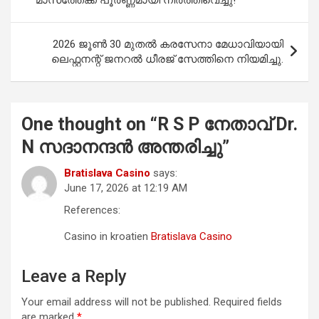
മാസത്തേക്ക് പൂർണ്ണമായി നിർത്തിവെച്ചു!
k
p
2026 ജൂൺ 30 മുതൽ കരസേനാ മേധാവിയായി
ലെഫ്റ്റനന്റ് ജനറൽ ധീരജ് സേത്തിനെ നിയമിച്ചു.
One thought on “
R S P നേതാവ് Dr.
N സദാനന്ദൻ അന്തരിച്ചു
”
Bratislava Casino
says:
June 17, 2026 at 12:19 AM
References:
Casino in kroatien
Bratislava Casino
Leave a Reply
Your email address will not be published.
Required fields
are marked
*