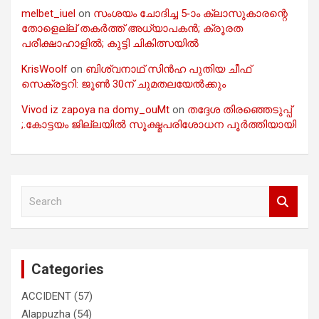
melbet_iuel
on
സംശയം ചോദിച്ച 5-ാം ക്ലാസുകാരന്റെ
തോളെല്ല് തകർത്ത് അധ്യാപകൻ; ക്രൂരത
പരീക്ഷാഹാളിൽ; കുട്ടി ചികിത്സയിൽ
KrisWoolf
on
ബിശ്വനാഥ് സിൻഹ പുതിയ ചീഫ്
സെക്രട്ടറി: ജൂൺ 30ന് ചുമതലയേൽക്കും
Vivod iz zapoya na domy_ouMt
on
തദ്ദേശ തിരഞ്ഞെടുപ്പ്
;.കോട്ടയം ജില്ലയിൽ സൂക്ഷ്മപരിശോധന പൂർത്തിയായി
S
e
a
r
c
Categories
h
ACCIDENT
(57)
Alappuzha
(54)