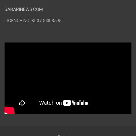
SABARINEWS.COM
LICENCE NO: KL07D0003595