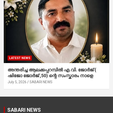
LATEST NEWS
അന്തരിച്ച ആ​ല​ക്ക​പ്പ​റമ്പിൽ​ എ.​വി. ജോ​ർ​ജ് (
ഷിജോ ജോർജ് ,50) ന്റെ സംസ്കാരം നാളെ
July 5, 2026
SABARI NEWS
SABARI NEWS