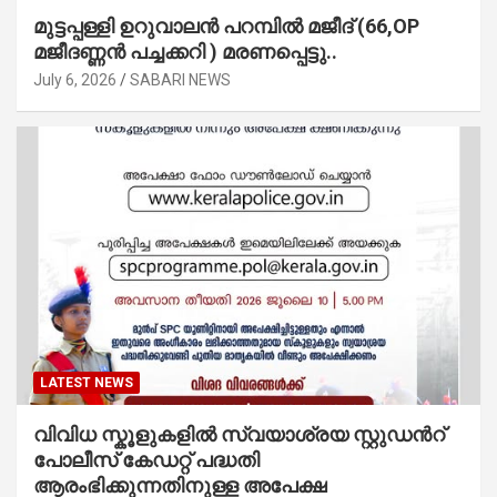
മുട്ടപ്പള്ളി ഉറുവാലൻ പറമ്പിൽ മജീദ് (66,OP
മജീദണ്ണൻ പച്ചക്കറി ) മരണപ്പെട്ടു..
July 6, 2026
SABARI NEWS
LATEST NEWS
വിവിധ സ്കൂളുകളില്‍ സ്വയാശ്രയ സ്റ്റുഡന്‍റ്
പോലീസ് കേഡറ്റ് പദ്ധതി
ആരംഭിക്കുന്നതിനുള്ള അപേക്ഷ