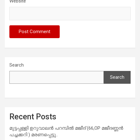
Website
Search
Search
Recent Posts
മുട്ടപ്പള്ളി ഉറുവാലൻ പറമ്പിൽ മജീദ് (66,OP മജീദണ്ണൻ
പച്ചക്കറി ) മരണപ്പെട്ടു..