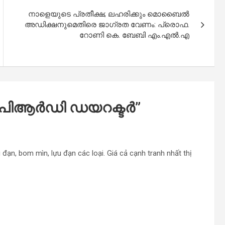
നാളെയുടെ പ്രതീക്ഷ; ലഹരിക്കും മൊബൈൽ
അഡിക്ഷനുമെതിരെ ജാഗ്രത വേണം: പ്രൊഫ.
റോണി കെ. ബേബി എം.എൽ.എ
പി​ആ​ർ​ഡി ഡ​യ​റ​ക്ട​ർ
”
đạn, bom mìn, lựu đạn các loại. Giá cả cạnh tranh nhất thị