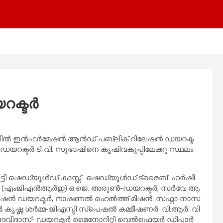
​ക്ട​ർ
​​ൻ​​ഫ​​ർ​​മേ​​ഷ​​ൻ ആ​​ൻ​​ഡ് പ​​ബ്ലി​​ക് റി​​ലേ​​ഷ​​ൻ ഡ​​യ​​റ​​ക്ട​​
​യ​​റ​​ക്ട​​ർ ടി.​​വി. സു​​ഭാ​​ഷി​​നെ കൃ​​ഷി​​വ​​കു​​പ്പി​​ലേ​​ക്കു സ്ഥ​​ലം​​
്ടി ഷെ​​ഡ്യൂ​​ൾ​​ഡ് കാ​​സ്റ്റ്- ഷെ​​ഡ്യൂ​​ൾ​​ഡ് ട്രൈ​​ബ്. ഹ​​ർ​​ഷി​​
(എം​​ജി​​എ​​ൻ​​ആ​​ർ​​ഇ).ഒ.​​ജെ. അ​​രു​​ണ്‍-​​ഡ​​യ​​റ​​ക്ട​​ർ, സ​​ർ​​വേ ആ​​
മി​​ഷ​​ൻ ഡ​​യ​​റ​​ക്ട​​ർ, നാ​​ഷ​​ണ​​ൽ ഹെ​​ൽ​​ത്ത് മി​​ഷ​​ൻ. സ​​ഫ്നാ നാ​​സ​​
ൽ കൃ​​ഷ്ണ ശ​​ർ​​മ്മ-​​ജി​​എ​​സ്ടി സ്പെ​​ഷ​​ൽ ക​​മ്മീ​​ഷ​​ണ​​ർ. വി.​​ആ​​ർ. വി​​
ി​​ദാ​​സ്- ഡ​​യ​​റ​​ക്ട​​ർ മൈ​​നോ​​റി​​റ്റി വെ​​ൽ​​ഫെ​​യ​​ർ ഡി​​പ്പാ​​ർ​​