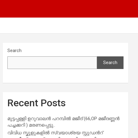
Search
Search
Recent Posts
മുട്ടപ്പള്ളി ഉറുവാലൻ പറമ്പിൽ മജീദ് (66,OP മജീദണ്ണൻ
പച്ചക്കറി ) മരണപ്പെട്ടു..
വിവിധ സ്കൂളുകളില്‍ സ്വയാശ്രയ സ്റ്റുഡന്‍റ്