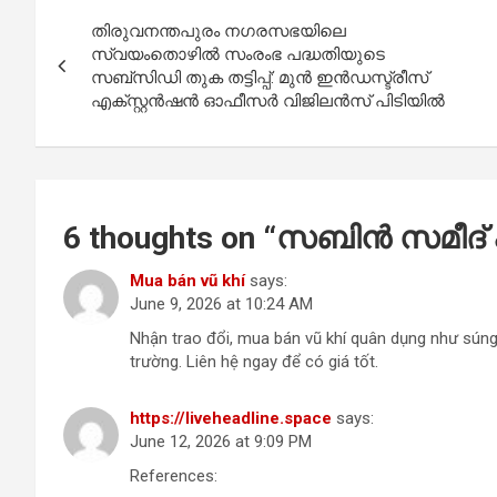
Post
o
A
തിരുവനന്തപുരം നഗരസഭയിലെ
navigation
o
p
സ്വയംതൊഴിൽ സംരംഭ പദ്ധതിയുടെ
സബ്സിഡി തുക തട്ടിപ്പ്: മുൻ ഇൻഡസ്ട്രീസ്
k
p
എക്സ്റ്റൻഷൻ ഓഫീസർ വിജിലൻസ് പിടിയിൽ
6 thoughts on “
സ​ബി​ൻ സ​മീ​ദ് 
Mua bán vũ khí
says:
June 9, 2026 at 10:24 AM
Nhận trao đổi, mua bán vũ khí quân dụng như súng 
trường. Liên hệ ngay để có giá tốt.
https://liveheadline.space
says:
June 12, 2026 at 9:09 PM
References: