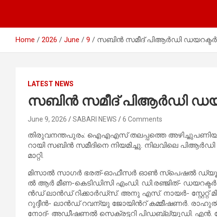
Home
2026
June
9
സ​ബി​ൻ സ​മീ​ദ് പി​ആ​ർ​ഡി ഡ​യ​റ​ക്ട​ർ
LATEST NEWS
സ​ബി​ൻ സ​മീ​ദ് പി​ആ​ർ​ഡി ഡ​യ​റ
June 9, 2026
SABARI NEWS
6 Comments
തി​​രു​​വ​​ന​​ന്ത​​പു​​രം: ഐഎഎ​സ് ത​ല​പ്പ​ത്തെ അ​ഴി​ച്ചു​പ​ണി​യി​ൽ ഇ
റാ​​യി സ​​ബി​​ൻ സ​​മീ​​ദി​​നെ നി​​യ​​മി​​ച്ചു. നി​​ല​​വി​​ലെ പി​​ആ​​ർ​​ഡി ഡ​
മാ​​റ്റി.
മി​​സാ​​ൽ സാ​​ഗ​​ർ ഭ​​ര​​ത്-​​ഓ​​ഫീ​​സ​​ർ ഓ​​ണ്‍ സ്പെ​​ഷ​​ൽ ഡ്യൂ​​ട
ൽ ആ​​ർ മീ​​ണ-​​കെ​​ടി​​ഡി​​സി എം​​ഡി. ഡി.​​ര​​ഞ്ജി​​ത്- ഡ​​യ​​റ​​ക്ട​​ർ 
ൻ​​ഡ് ലാ​​ൻ​​ഡ് റി​​ക്കാ​​ർ​​ഡ്സ്. അ​​നു എ​​സ്. നാ​​യ​​ർ- സ്റ്റേ​​റ്റ് 
റു​​ദ്ദീ​​ൻ- ലാ​​ൻ​​ഡ് റ​​വ​​ന്യു ജോ​​യി​​ന്‍റ് ക​​മ്മീ​​ഷ​​ണ​​ർ. രാ​​ഹു​​
നോ​​ദ്- അ​​ഡീ​​ഷ​​ണ​​ൽ സെ​​ക്ര​​ട്ട​​റി പി​​ഡ​​ബ്ല്യു​​ഡി. എ​​ൻ. ​​ദേ​​വ