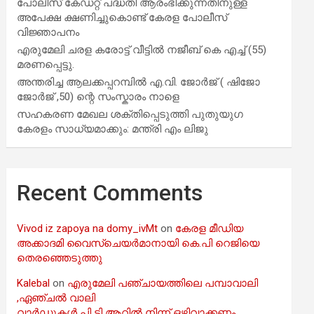
പോലീസ് കേഡറ്റ് പദ്ധതി ആരംഭിക്കുന്നതിനുള്ള
അപേക്ഷ ക്ഷണിച്ചുകൊണ്ട് കേരള പോലീസ്
വിജ്ഞാപനം
എരുമേലി ചരള കരോട്ട് വീട്ടിൽ നജീബ് കെ എച്ച് (55)
മരണപ്പെട്ടു.
അന്തരിച്ച ആ​ല​ക്ക​പ്പ​റമ്പിൽ​ എ.​വി. ജോ​ർ​ജ് ( ഷിജോ
ജോർജ് ,50) ന്റെ സംസ്കാരം നാളെ
സഹകരണ മേഖല ശക്തിപ്പെടുത്തി പുതുയുഗ
കേരളം സാധ്യമാക്കും: മന്ത്രി എം ലിജു
Recent Comments
Vivod iz zapoya na domy_ivMt
on
കേരള മീഡിയ
അക്കാദമി വൈസ്ചെയർമാനായി കെ.പി റെജിയെ
തെരഞ്ഞെടുത്തു
Kalebal
on
എരുമേലി പഞ്ചായത്തിലെ പമ്പാവാലി
,ഏഞ്ചൽ വാലി
വാർഡുകൾ പി ടി ആറിൽ നിന്ന് ഒഴിവാക്കണം