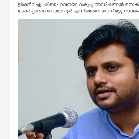
ട്ട്മെ​​ന്‍റ്.എ.​​ ഷി​​ബു- റ​​വ​​ന്യു വ​​കു​​പ്പ് അ​​ഡീ​​ഷ​​ണ​​ൽ സെ​​ക്ര​
കോ​​ർ​​പ്പ​​റേ​​ഷ​​ൻ ഡ​​യ​​റ​​ക്ട​​ർ എ​​ന്നി​​ങ്ങ​​നെ​​യാ​​ണ് മ​​റ്റു സ്ഥ​​ലം​​ മ