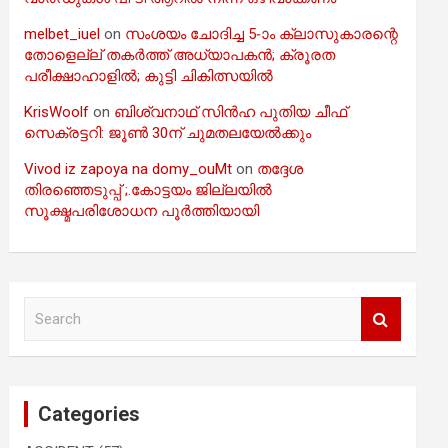
melbet_iuel
on
സംശയം ചോദിച്ച 5-ാം ക്ലാസുകാരന്റെ
തോളെല്ല് തകർത്ത് അധ്യാപകൻ; ക്രൂരത
പരീക്ഷാഹാളിൽ; കുട്ടി ചികിത്സയിൽ
KrisWoolf
on
ബിശ്വനാഥ് സിൻഹ പുതിയ ചീഫ്
സെക്രട്ടറി: ജൂൺ 30ന് ചുമതലയേൽക്കും
Vivod iz zapoya na domy_ouMt
on
തദ്ദേശ
തിരഞ്ഞെടുപ്പ് ;.കോട്ടയം ജില്ലയിൽ
സൂക്ഷ്മപരിശോധന പൂർത്തിയായി
S
e
a
r
c
Categories
h