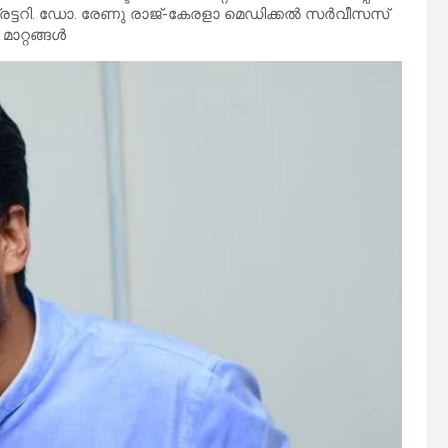
​ട്ട​​റി. ഡോ. ​​രേ​​ണു രാ​​ജ്-​​കേ​​ര​​ളാ മെ​​ഡി​​ക്ക​​ൽ സ​​ർ​​വീ​​സ​​സ്
ാ​​റ്റ​​ങ്ങ​​ൾ