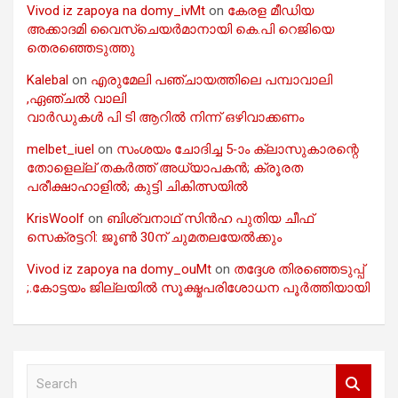
Vivod iz zapoya na domy_ivMt
on
കേരള മീഡിയ
അക്കാദമി വൈസ്ചെയർമാനായി കെ.പി റെജിയെ
തെരഞ്ഞെടുത്തു
Kalebal
on
എരുമേലി പഞ്ചായത്തിലെ പമ്പാവാലി
,ഏഞ്ചൽ വാലി
വാർഡുകൾ പി ടി ആറിൽ നിന്ന് ഒഴിവാക്കണം
melbet_iuel
on
സംശയം ചോദിച്ച 5-ാം ക്ലാസുകാരന്റെ
തോളെല്ല് തകർത്ത് അധ്യാപകൻ; ക്രൂരത
പരീക്ഷാഹാളിൽ; കുട്ടി ചികിത്സയിൽ
KrisWoolf
on
ബിശ്വനാഥ് സിൻഹ പുതിയ ചീഫ്
സെക്രട്ടറി: ജൂൺ 30ന് ചുമതലയേൽക്കും
Vivod iz zapoya na domy_ouMt
on
തദ്ദേശ തിരഞ്ഞെടുപ്പ്
;.കോട്ടയം ജില്ലയിൽ സൂക്ഷ്മപരിശോധന പൂർത്തിയായി
S
e