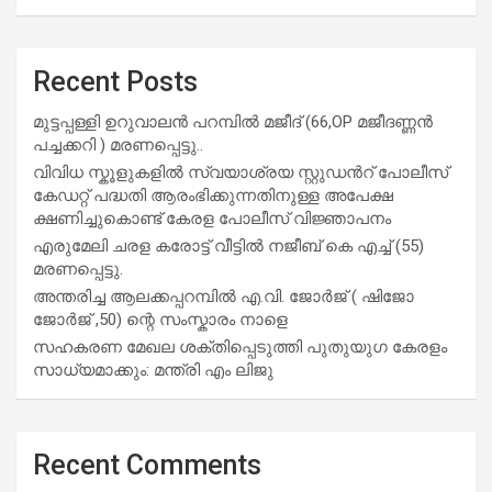
Recent Posts
മുട്ടപ്പള്ളി ഉറുവാലൻ പറമ്പിൽ മജീദ് (66,OP മജീദണ്ണൻ
പച്ചക്കറി ) മരണപ്പെട്ടു..
വിവിധ സ്കൂളുകളില്‍ സ്വയാശ്രയ സ്റ്റുഡന്‍റ് പോലീസ്
കേഡറ്റ് പദ്ധതി ആരംഭിക്കുന്നതിനുള്ള അപേക്ഷ
ക്ഷണിച്ചുകൊണ്ട് കേരള പോലീസ് വിജ്ഞാപനം
എരുമേലി ചരള കരോട്ട് വീട്ടിൽ നജീബ് കെ എച്ച് (55)
മരണപ്പെട്ടു.
അന്തരിച്ച ആ​ല​ക്ക​പ്പ​റമ്പിൽ​ എ.​വി. ജോ​ർ​ജ് ( ഷിജോ
ജോർജ് ,50) ന്റെ സംസ്കാരം നാളെ
സഹകരണ മേഖല ശക്തിപ്പെടുത്തി പുതുയുഗ കേരളം
സാധ്യമാക്കും: മന്ത്രി എം ലിജു
Recent Comments