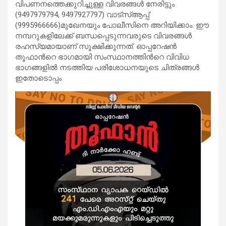
വിപണനത്തെക്കുറിച്ചുള്ള വിവരങ്ങള്‍ നേരിട്ടും
(9497979794, 9497927797) വാട്സ്ആപ്പ്
(9995966666)മുഖേനയും പോലീസിനെ അറിയിക്കാം. ഈ
നമ്പറുകളിലേക്ക് ബന്ധപ്പെടുന്നവരുടെ വിവരങ്ങള്‍
രഹസ്യമായാണ് സൂക്ഷിക്കുന്നത്. ഓപ്പറേഷന്‍
തൂഫാന്‍റെ ഭാഗമായി സംസ്ഥാനത്തിന്‍റെ വിവിധ
ഭാഗങ്ങളില്‍ നടത്തിയ പരിശോധനയുടെ ചിത്രങ്ങള്‍
ഇതോടൊപ്പം