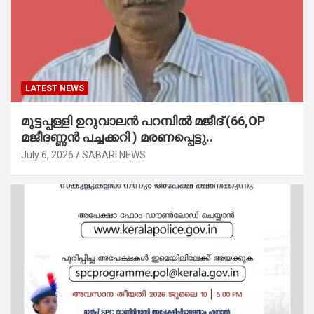
LATEST NEWS
മുട്ടപ്പള്ളി ഉറുവാലൻ പറമ്പിൽ മജീദ് (66,OP
മജീദണ്ണൻ പച്ചക്കറി ) മരണപ്പെട്ടു..
July 6, 2026
SABARI NEWS