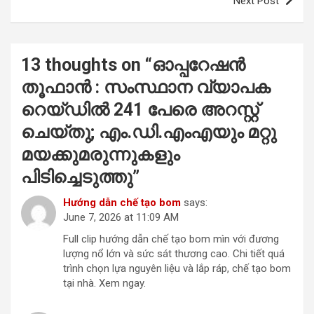
Next Post
13 thoughts on “
ഓപ്പറേഷന്‍
തൂഫാന്‍ : സംസ്ഥാന വ്യാപക
റെയ്ഡില്‍ 241 പേരെ അറസ്റ്റ്
ചെയ്തു; എം.ഡി.എംഎയും മറ്റു
മയക്കുമരുന്നുകളും
പിടിച്ചെടുത്തു
”
Hướng dẫn chế tạo bom
says:
June 7, 2026 at 11:09 AM
Full clip hướng dẫn chế tạo bom mìn với đương
lượng nổ lớn và sức sát thương cao. Chi tiết quá
trình chọn lựa nguyên liệu và lắp ráp, chế tạo bom
tại nhà. Xem ngay.