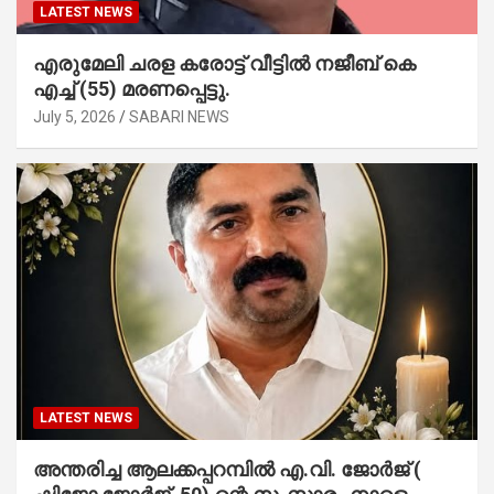
LATEST NEWS
എരുമേലി ചരള കരോട്ട് വീട്ടിൽ നജീബ് കെ
എച്ച് (55) മരണപ്പെട്ടു.
July 5, 2026
SABARI NEWS
LATEST NEWS
അന്തരിച്ച ആ​ല​ക്ക​പ്പ​റമ്പിൽ​ എ.​വി. ജോ​ർ​ജ് (