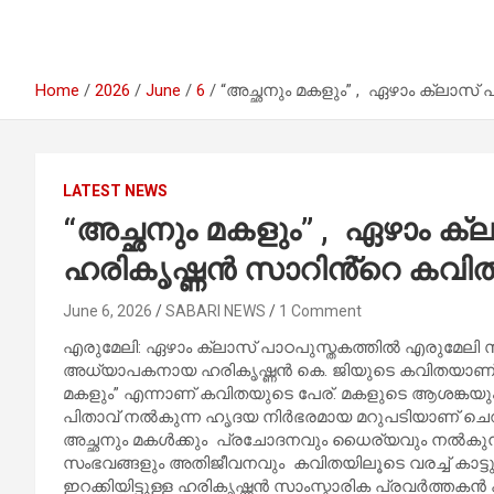
Home
2026
June
6
“അച്ഛനും മകളും” , ഏഴാം ക്ലാസ്
LATEST NEWS
“അച്ഛനും മകളും” , ഏഴാം ക്
ഹരികൃഷ്ണൻ സാറിൻ്റെ കവി
June 6, 2026
SABARI NEWS
1 Comment
എരുമേലി: ഏഴാം ക്ലാസ് പാഠപുസ്തകത്തിൽ എരുമേല
അധ്യാപകനായ ഹരികൃഷ്ണൻ കെ. ജിയുടെ കവിതയാണ് പാഠപു
മകളും” എന്നാണ് കവിതയുടെ പേര്. മകളുടെ ആശങ്കയ
പിതാവ് നൽകുന്ന ഹൃദയ നിർഭരമായ മറുപടിയാണ് ചെറു
അച്ഛനും മകൾക്കും പ്രചോദനവും ധൈര്യവും നൽകുന്
സംഭവങ്ങളും അതിജീവനവും കവിതയിലൂടെ വരച്ച് കാട്ടുന
ഇറക്കിയിട്ടുള്ള ഹരികൃഷ്ണൻ സാംസ്കാരിക പ്രവർത്തകൻ