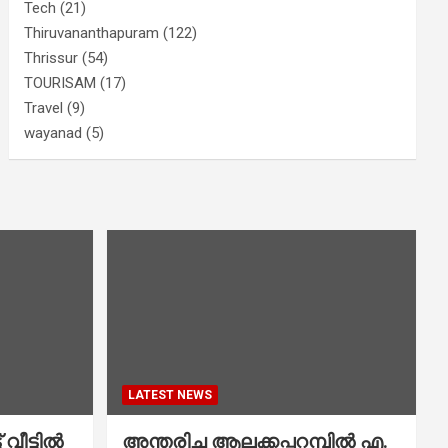
Tech
(21)
Thiruvananthapuram
(122)
Thrissur
(54)
TOURISAM
(17)
Travel
(9)
wayanad
(5)
LATEST NEWS
വീട്ടിൽ
അന്തരിച്ച ആ​ല​ക്ക​പ്പ​റമ്പിൽ​ എ.​