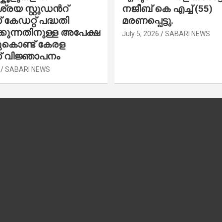
രയ സ്റ്റുഡന്‍റ്
നജീബ് കെ എച്ച് (55)
കേഡറ്റ് പദ്ധതി
മരണപ്പെട്ടു.
കുന്നതിനുള്ള അപേക്ഷ
July 5, 2026
SABARI NEWS
ചുകൊണ്ട് കേരള
 വിജ്ഞാപനം
SABARI NEWS