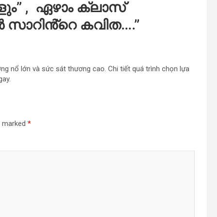
ളും” , ഏഴാം ക്ലാസ്
ൻ സാറിൻ്റെ കവിത….
”
ng nổ lớn và sức sát thương cao. Chi tiết quá trình chọn lựa
gay.
re marked
*