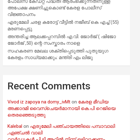
പോലീസ് കേഡറ്റ് പദ്ധതി ആരംഭിക്കുന്നതിനുള്ള
അപേക്ഷ ക്ഷണിച്ചുകൊണ്ട് കേരള പോലീസ്
വിജ്ഞാപനം
എരുമേലി ചരള കരോട്ട് വീട്ടിൽ നജീബ് കെ എച്ച് (55)
മരണപ്പെട്ടു.
അന്തരിച്ച ആ​ല​ക്ക​പ്പ​റമ്പിൽ​ എ.​വി. ജോ​ർ​ജ് ( ഷിജോ
ജോർജ് ,50) ന്റെ സംസ്കാരം നാളെ
സഹകരണ മേഖല ശക്തിപ്പെടുത്തി പുതുയുഗ
കേരളം സാധ്യമാക്കും: മന്ത്രി എം ലിജു
Recent Comments
Vivod iz zapoya na domy_ivMt
on
കേരള മീഡിയ
അക്കാദമി വൈസ്ചെയർമാനായി കെ.പി റെജിയെ
തെരഞ്ഞെടുത്തു
Kalebal
on
എരുമേലി പഞ്ചായത്തിലെ പമ്പാവാലി
,ഏഞ്ചൽ വാലി
വാർഡുകൾ പി ടി ആറിൽ നിന്ന് ഒഴിവാക്കണം