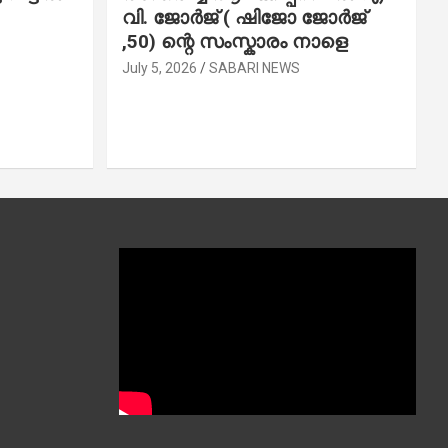
വി. ജോ​ർ​ജ് ( ഷിജോ ജോർജ്
,50) ന്റെ സംസ്കാരം നാളെ
July 5, 2026
SABARI NEWS