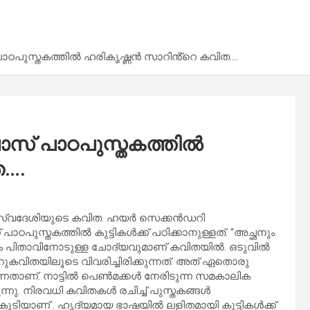
 പാഠപുസ്തകത്തിൽ ഹരികൃഷ്ണൻ സാറിൻ്റെ കവിത….
ലാസ് പാഠപുസ്തകത്തിൽ
ത….
ി സ്വദേശിയുടെ കവിത. ഹയർ സെക്കൻഡറി
സ്തകത്തിൽ കുട്ടികൾക്ക് പഠിക്കാനുള്ളത്. “അച്ഛനും
ും പിതാവിനോടുള്ള ചോദ്യവുമാണ് കവിതയിൽ. ഒടുവിൽ
കവിതയിലൂടെ വിവരിച്ചിരിക്കുന്നത്. അത് ഏതൊരു
നതാണ്. നാട്ടിൽ പെൺമക്കൾ നേരിടുന്ന സമകാലിക
്നു. നിരവധി കവിതകൾ രചിച്ച് പുസ്തകങ്ങൾ
 കൂടിയാണ് . ഹൃദ്യമായ ഭാഷയിൽ ലളിതമായി കുട്ടികൾക്ക്