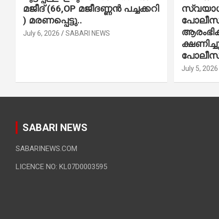
മജീദ് (66,OP മജീദണ്ണൻ പച്ചക്കറി
സ്വയാശ്
) മരണപ്പെട്ടു..
പോലീസ് 
ആരംഭിക്
July 6, 2026
SABARI NEWS
ക്ഷണിച്
പോലീസ്
July 5, 2026
SABARI NEWS
SABARINEWS.COM
LICENCE NO: KL07D0003595