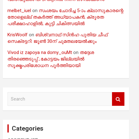
melbet_iuel
on
സംശയം ചോദിച്ച 5-ാം ക്ലാസുകാരന്റെ
തോളെല്ല് തകർത്ത് അധ്യാപകൻ; ക്രൂരത
പരീക്ഷാഹാളിൽ; കുട്ടി ചികിത്സയിൽ
KrisWoolf
on
ബിശ്വനാഥ് സിൻഹ പുതിയ ചീഫ്
സെക്രട്ടറി: ജൂൺ 30ന് ചുമതലയേൽക്കും
Vivod iz zapoya na domy_ouMt
on
തദ്ദേശ
തിരഞ്ഞെടുപ്പ് ;.കോട്ടയം ജില്ലയിൽ
സൂക്ഷ്മപരിശോധന പൂർത്തിയായി
S
e
a
r
c
Categories
h