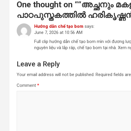
One thought on “
“അച്ഛനും മക
പാഠപുസ്തകത്തിൽ ഹരികൃഷ്ണ
Hướng dẫn chế tạo bom
says:
June 7, 2026 at 10:56 AM
Full clip hướng dẫn chế tạo bom mìn với đương lượ
nguyên liệu và lắp ráp, chế tạo bom tại nhà. Xem n
Leave a Reply
Your email address will not be published.
Required fields a
Comment
*