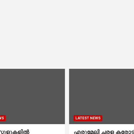
WS
LATEST NEWS
കൂളുകളില്‍
എരുമേലി ചരള കരോട്ട് 