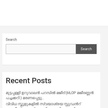
Search
Search
Recent Posts
മുട്ടപ്പള്ളി ഉറുവാലൻ പറമ്പിൽ മജീദ് (66,OP മജീദണ്ണൻ
പച്ചക്കറി ) മരണപ്പെട്ടു..
വിവിധ സ്കൂളുകളില്‍ സ്വയാശ്രയ സ്റ്റുഡന്‍റ്