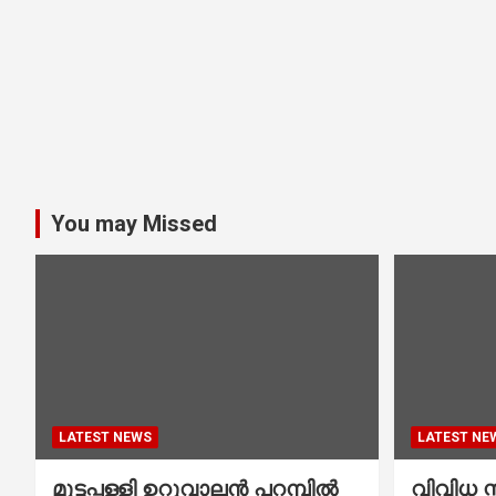
You may Missed
LATEST NEWS
LATEST NE
മുട്ടപ്പള്ളി ഉറുവാലൻ പറമ്പിൽ
വിവിധ സ്