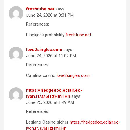
freshtube.net
says:
June 24, 2026 at 8:31 PM
References:
Blackjack probability
freshtube.net
love2singles.com
says:
June 24, 2026 at 11:02 PM
References:
Catalina casino
love2singles.com
https://hedgedoc.eclair.ec-
lyon.fr/s/6lTzHmTHn
says:
June 25, 2026 at 1:49 AM
References:
Legiano Casino sicher
https://hedgedoc.eclair.ec-
lyon.fr/s/6lTzHmTHn