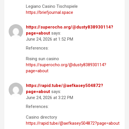
Legiano Casino Tischspiele
https://briefjournal.space
https://superocho.org/@dusty838930114?
page=about
says:
June 24, 2026 at 1:52 PM
References:
Rising sun casino
https://superocho.org/@dusty838930114?
page=about
https://rapid.tube/@aefkasey504872?
page=about
says:
June 24, 2026 at 3:22 PM
References:
Casino directory
https://rapid.tube/@aefkasey504872?page=about