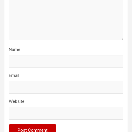
Name
Email
Website