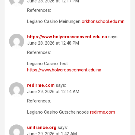
June 28, 2026 at 12:17 PM
References:
Legiano Casino Meinungen
orkhonschool.edu.mn
https://www.holycrossconvent.edu.na
says:
June 28, 2026 at 12:48 PM
References:
Legiano Casino Test
https://www.holycrossconvent.edu.na
redirme.com
says:
June 29, 2026 at 12:14 AM
References:
Legiano Casino Gutscheincode
redirme.com
unifrance.org
says:
June 29, 2026 at 1:42 AM