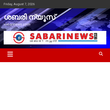
Skip
Friday, August 7, 2026
to
content
ശബരി ന്യൂസ്
sabarinews.com