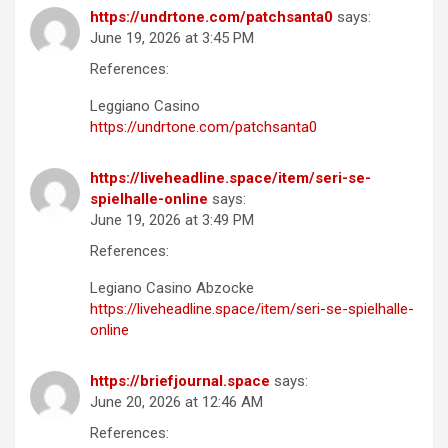
https://undrtone.com/patchsanta0
says:
June 19, 2026 at 3:45 PM
References:
Leggiano Casino
https://undrtone.com/patchsanta0
https://liveheadline.space/item/seri-se-
spielhalle-online
says:
June 19, 2026 at 3:49 PM
References:
Legiano Casino Abzocke
https://liveheadline.space/item/seri-se-spielhalle-
online
https://briefjournal.space
says:
June 20, 2026 at 12:46 AM
References: