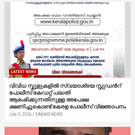
LATEST NEWS
വിവിധ സ്കൂളുകളില്‍ സ്വയാശ്രയ സ്റ്റുഡന്‍റ്
പോലീസ് കേഡറ്റ് പദ്ധതി
ആരംഭിക്കുന്നതിനുള്ള അപേക്ഷ
ക്ഷണിച്ചുകൊണ്ട് കേരള പോലീസ് വിജ്ഞാപനം
July 5, 2026
SABARI NEWS