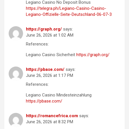
Legiano Casino No Deposit Bonus
https://telegra.ph/Legiano-Casino-Casino-
Legiano-Offizielle-Seite-Deutschland-06-07-3
https://graph.org/
says:
June 26, 2026 at 1:02 AM
References:
Legiano Casino Sicherheit
https://graph.org/
https://pbase.com/
says:
June 26, 2026 at 1:17 PM
References:
Legiano Casino Mindesteinzahlung
https://pbase.com/
https://romancefrica.com
says:
June 26, 2026 at 8:32 PM