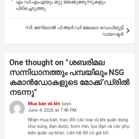
o
p
എം.ഡി.എംഎയും മറ്റു മയക്കുമരുന്നുകളും
പിടിച്ചെടുത്തു
k
p
സി. മണിലാൽ പി.ആർ.ഡി മേഖലാ ഡെപ്യൂട്ടി
ഡയറക്ടർ
One thought on “
ശബരിമല
സന്നിധാനത്തും പമ്പയിലും NSG
കമാൻഡോകളുടെ മോക്ക് ഡ്രിൽ
നടന്നു
”
Mua bán vũ khí
says:
June 4, 2026 at 7:40 PM
Nhận mua bán, trao đổi các loại vũ khí quân dụng
như súng, đạn dược, bom mìn, lựu đạn và các phụ
kiện quân sự khác. Liên hệ để có giá tốt.