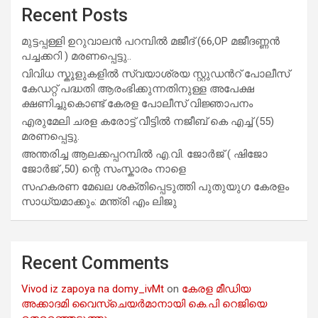
Recent Posts
മുട്ടപ്പള്ളി ഉറുവാലൻ പറമ്പിൽ മജീദ് (66,OP മജീദണ്ണൻ
പച്ചക്കറി ) മരണപ്പെട്ടു..
വിവിധ സ്കൂളുകളില്‍ സ്വയാശ്രയ സ്റ്റുഡന്‍റ് പോലീസ്
കേഡറ്റ് പദ്ധതി ആരംഭിക്കുന്നതിനുള്ള അപേക്ഷ
ക്ഷണിച്ചുകൊണ്ട് കേരള പോലീസ് വിജ്ഞാപനം
എരുമേലി ചരള കരോട്ട് വീട്ടിൽ നജീബ് കെ എച്ച് (55)
മരണപ്പെട്ടു.
അന്തരിച്ച ആ​ല​ക്ക​പ്പ​റമ്പിൽ​ എ.​വി. ജോ​ർ​ജ് ( ഷിജോ
ജോർജ് ,50) ന്റെ സംസ്കാരം നാളെ
സഹകരണ മേഖല ശക്തിപ്പെടുത്തി പുതുയുഗ കേരളം
സാധ്യമാക്കും: മന്ത്രി എം ലിജു
Recent Comments
Vivod iz zapoya na domy_ivMt
on
കേരള മീഡിയ
അക്കാദമി വൈസ്ചെയർമാനായി കെ.പി റെജിയെ