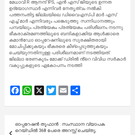
മേധാവി R ആനന്ദ് IPS, എൻ എസ് ജിയുടെ ഉന്നത
ഉദ്യോഗസ്ഥർ എന്നിവർ നേതൃത്വം നൽകി.
പത്തനംതിട്ട ജില്ലയിലെ ഡിവൈഎസ്പി മാർ എസ്
എച്ച് മാർ എന്നിവരും പങ്കെടുത്തു. സന്നിധാനത്തും
പമ്പയിലും പ്രത്യേകം പ്രത്യേകം പരിശീലനം നടന്നു.
ഭീകരാക്രമണത്തിലൂടെ ബന്ദികളാക്കിയ ആൾക്കാരെ
കമാൻഡോ ഓപ്പറേഷനിലൂടെ സുരക്ഷിതരായി
മോചിപ്പിക്കുകയും ഭീകരരെ കീഴ്പ്പെടുത്തുകയും
ചെയ്യുന്നതിനുള്ള പരിശീലനമാണ് നടത്തിയത്.
ജില്ലാ ഭരണകൂടം മോക്ക് ഡ്രിൽ ൻ്റെ വിവിധ സർകാർ
വകുപ്പുകളുടെ ഏകോപനം നടത്തി
F
W
X
T
E
S
a
h
wi
m
h
ce
at
tt
ail
ar
b
s
er
e
Post
ഓപ്പറേഷൻ തൂഫാൻ : സംസ്ഥാന വ്യാപക
o
A
navigation
റെയ്ഡിൽ 368 പേരെ അറസ്റ്റ് ചെയ്തു;