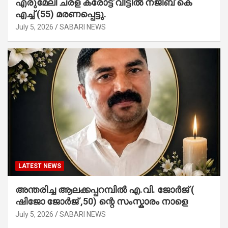
എരുമേലി ചരള കരോട്ട് വീട്ടിൽ നജീബ് കെ
എച്ച് (55) മരണപ്പെട്ടു.
July 5, 2026
SABARI NEWS
LATEST NEWS
അന്തരിച്ച ആ​ല​ക്ക​പ്പ​റമ്പിൽ​ എ.​വി. ജോ​ർ​ജ് (
ഷിജോ ജോർജ് ,50) ന്റെ സംസ്കാരം നാളെ
July 5, 2026
SABARI NEWS