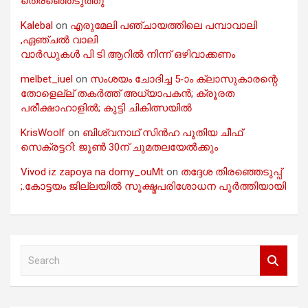
തെരഞ്ഞെടുത്തു
Kalebal
on
എരുമേലി പഞ്ചായത്തിലെ പമ്പാവാലി
,ഏഞ്ചൽ വാലി
വാർഡുകൾ പി ടി ആറിൽ നിന്ന് ഒഴിവാക്കണം
melbet_iuel
on
സംശയം ചോദിച്ച 5-ാം ക്ലാസുകാരന്റെ
തോളെല്ല് തകർത്ത് അധ്യാപകൻ; ക്രൂരത
പരീക്ഷാഹാളിൽ; കുട്ടി ചികിത്സയിൽ
KrisWoolf
on
ബിശ്വനാഥ് സിൻഹ പുതിയ ചീഫ്
സെക്രട്ടറി: ജൂൺ 30ന് ചുമതലയേൽക്കും
Vivod iz zapoya na domy_ouMt
on
തദ്ദേശ തിരഞ്ഞെടുപ്പ്
;.കോട്ടയം ജില്ലയിൽ സൂക്ഷ്മപരിശോധന പൂർത്തിയായി
S
e
a
r