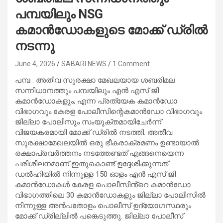
പമ്പയിലും NSG
കമാൻഡോകളുടെ മോക്ക് ഡ്രിൽ
നടന്നു
June 4, 2026
SABARI NEWS
1 Comment
പമ്പ : അതീവ സുരക്ഷാ മേഖലയായ ശബരിമല
സന്നിധാനത്തും പമ്പയിലും എൻ എസ് ജി
കമാൻഡോകളും, എന്ന പ്രത്യേക കമാൻഡോ
വിഭാഗവും കേരള പോലീസിന്റെകമാൻഡോ വിഭാഗവും
ജില്ലാ പോലീസും സംയുക്തമായിചേർന്ന്
വിജയകരമായി മോക്ക് ഡ്രിൽ നടത്തി. അതീവ
സുരക്ഷാമേഖലയിൽ ഒരു ഭീകരാക്രമണം ഉണ്ടായാൽ
രക്ഷാപ്രവർത്തനം നടത്തേണ്ടത് എങ്ങനെയെന്ന
പരിശീലനമാണ് ഇതുകൊണ്ട് ഉദ്ദേശിക്കുന്നത്.
ഡൽഹിയിൽ നിന്നുള്ള 150 ഓളം എൻ എസ് ജി
കമാൻഡോകൾ കേരള പൊലീസിൻ്റെ കമാൻഡോ
വിഭാഗത്തിലെ 30 കമാൻഡോകളും ജില്ലാ പോലീസിൽ
നിന്നുള്ള അൻപതോളം പൊലീസ് ഉദ്യോഗസ്ഥരും
മോക്ക് ഡ്രില്ലിൽ പങ്കെടുത്തു. ജില്ലാ പോലീസ്