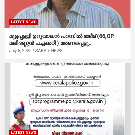
LATEST NEWS
മുട്ടപ്പള്ളി ഉറുവാലൻ പറമ്പിൽ മജീദ് (66,OP
മജീദണ്ണൻ പച്ചക്കറി ) മരണപ്പെട്ടു..
July 6, 2026
SABARI NEWS
LATEST NEWS