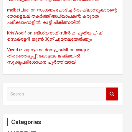
melbet_iuel
on
സംശയം ചോദിച്ച 5-ാം ക്ലാസുകാരന്റെ
തോളെല്ല് തകർത്ത് അധ്യാപകൻ; ക്രൂരത
പരീക്ഷാഹാളിൽ; കുട്ടി ചികിത്സയിൽ
KrisWoolf
on
ബിശ്വനാഥ് സിൻഹ പുതിയ ചീഫ്
സെക്രട്ടറി: ജൂൺ 30ന് ചുമതലയേൽക്കും
Vivod iz zapoya na domy_ouMt
on
തദ്ദേശ
തിരഞ്ഞെടുപ്പ് ;.കോട്ടയം ജില്ലയിൽ
സൂക്ഷ്മപരിശോധന പൂർത്തിയായി
S
e
a
r
c
Categories
h