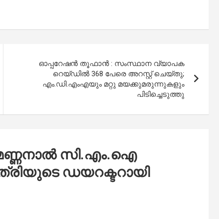
ഓപ്പറേഷൻ തൂഫാൻ : സംസ്ഥാന വ്യാപക
റെയ്ഡിൽ 368 പേരെ അറസ്റ്റ് ചെയ്തു;
എം.ഡി.എംഎയും മറ്റു മയക്കുമരുന്നുകളും
പിടിച്ചെടുത്തു
ൻ മണ്ണനാൽ സി.എം.ഐ
്രിയുടെ ഡയറക്ടറായി