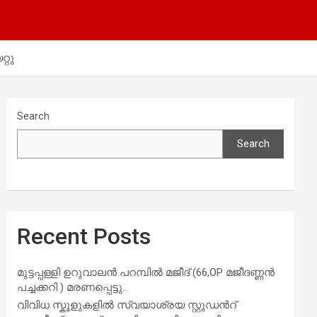
്റു
Search
Search
Recent Posts
മുട്ടപ്പള്ളി ഉറുവാലൻ പറമ്പിൽ മജീദ് (66,OP മജീദണ്ണൻ
പച്ചക്കറി ) മരണപ്പെട്ടു..
വിവിധ സ്കൂളുകളില്‍ സ്വയാശ്രയ സ്റ്റുഡന്‍റ്