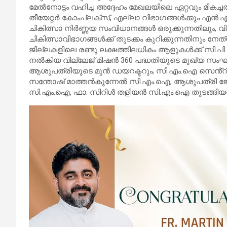
മേൽനോട്ടം വഹിച്ച അദ്ദേഹം മേഖലയിലെ ഏറ്റവും മികച
തീയേറ്റർ കോംപ്ലക്സ്, എല്ലാ വിഭാഗങ്ങൾക്കും എൻ.എ. 
ചികിത്സാ നിർണ്ണയ സംവിധാനങ്ങൾ ഒരുക്കുന്നതിലും, വ
ചികിത്സാവിഭാഗങ്ങൾക്ക് തുടക്കം കുറിക്കുന്നതിനും നേത്യ
ജില്ലകളിലെ രണ്ടു ലക്ഷത്തിലധികം ആളുകൾക്ക് സി.പ
നൽകിയ വില്ലേജ് മിഷൻ 360 പദ്ധതിയുടെ മുഖ്യ സംഘ
ആശുപത്രിയുടെ മുൻ ഡയറക്ടറും, സി.എം.ഐ സെൻ്റ
സന്തോഷ് മാത്തൻകുന്നേൽ സി.എം.ഐ, ആശുപത്രി ജ
സി.എം.ഐ, ഫാ. സിറിൾ തളിയൻ സി.എം.ഐ തുടങ്ങിയവർ