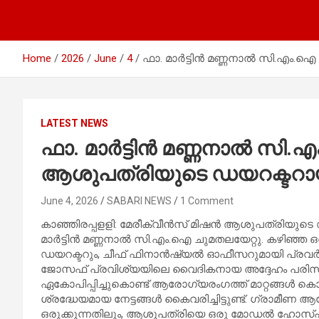
Home
2026
June
4
ഫാ. മാർട്ടിൻ മണ്ണനാൽ സി.എം.ഐ
LATEST NEWS
ഫാ. മാർട്ടിൻ മണ്ണനാൽ സി
ആശുപത്രിയുടെ ഡയറക്ടറായ
June 4, 2026
SABARI NEWS
1 Comment
കാഞ്ഞിരപ്പളളി: മേരീക്വീൻസ് മിഷൻ ആശുപത്രിയുടെ ഡ
മാർട്ടിൻ മണ്ണനാൽ സി.എം.ഐ ചുമതലയേറ്റു. കഴിഞ്ഞ 
ഡയറക്ടറും, ചീഫ് ഫിനാൻഷ്യൽ ഓഫീസറുമായി പ്രവർത്
ജോസഫ് പ്രവിശ്യയിലെ വൈദികനായ അദ്ദേഹം പരിസ
ഏകോപിപ്പിച്ചുകൊണ്ട് ആരോഗ്യരംഗത്ത് മാറ്റങ്ങൾ ക
ശ്രദ്ധേയമായ നേട്ടങ്ങൾ കൈവരിച്ചിട്ടുണ്ട്. ഗ്രാമീ
ഒരുക്കുന്നതിലും, ആശുപത്രിയെ ഒരു മോഡൽ ഹോസ്‌പിറ