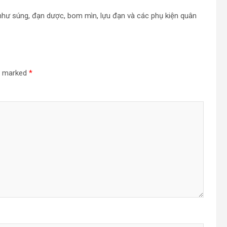
 như súng, đạn dược, bom mìn, lựu đạn và các phụ kiện quân
re marked
*