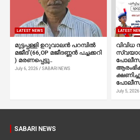
LATEST NEWS
LATEST NE
മുട്ടപ്പള്ളി ഉറുവാലൻ പറമ്പിൽ
വിവിധ സ്
മജീദ് (66,OP മജീദണ്ണൻ പച്ചക്കറി
സ്വയാശ്
) മരണപ്പെട്ടു..
പോലീസ് 
ആരംഭിക്
July 6, 2026
SABARI NEWS
ക്ഷണിച്
പോലീസ്
July 5, 2026
SABARI NEWS