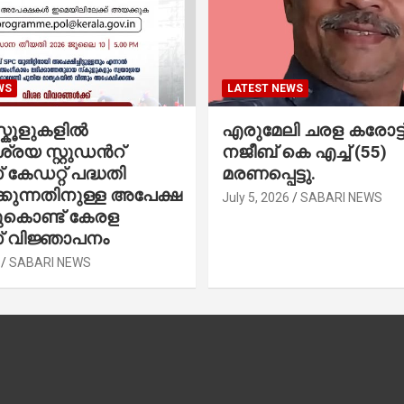
WS
LATEST NEWS
കൂളുകളില്‍
എരുമേലി ചരള കരോട്ട് 
രയ സ്റ്റുഡന്‍റ്
നജീബ് കെ എച്ച് (55)
കേഡറ്റ് പദ്ധതി
മരണപ്പെട്ടു.
കുന്നതിനുള്ള അപേക്ഷ
July 5, 2026
SABARI NEWS
ചുകൊണ്ട് കേരള
 വിജ്ഞാപനം
SABARI NEWS