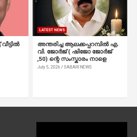
LATEST NEWS
വീട്ടിൽ
അന്തരിച്ച ആ​ല​ക്ക​പ്പ​റമ്പിൽ​ എ.​
വി. ജോ​ർ​ജ് ( ഷിജോ ജോർജ്
,50) ന്റെ സംസ്കാരം നാളെ
July 5, 2026
SABARI NEWS