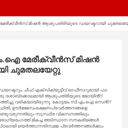
 മേരീക്വീൻസ് മിഷൻ ആശുപത്രിയുടെ ഡയറക്ടറായി ചുമതലയേറ
.എം.ഐ മേരീക്വീൻസ് മിഷൻ
ി ചുമതലയേറ്റു
യറക്ടറും, ചീഫ് എക്സിക്യൂട്ടീവ് ഓഫീസറുമായി ഫാ.
ഒരു ദശാബ്‌ദക്കാലമായി ആശുപത്രിയുടെ ജോയിൻ്റ്
തിച്ചു വരികയായിരുന്നു. കോട്ടയം സി.എം.ഐ സെൻ്റ്
്ഥിതി, ഊർജ്ജസംരക്ഷണപ്രവർത്തനങ്ങളെ
ൊണ്ടുവരുന്നതിലും സുസ്ഥിര വികസനത്തിലും
ണ ആരോഗ്യരംഗത്ത് മികച്ച അടിസ്ഥാന സൗകര്യങ്ങൾ
്റലായി ഉയർത്തുന്നതിനുള്ള പ്രവർത്തനങ്ങൾക്കും