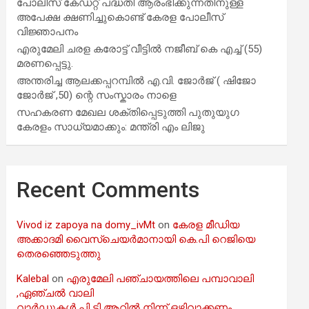
പോലീസ് കേഡറ്റ് പദ്ധതി ആരംഭിക്കുന്നതിനുള്ള
അപേക്ഷ ക്ഷണിച്ചുകൊണ്ട് കേരള പോലീസ്
വിജ്ഞാപനം
എരുമേലി ചരള കരോട്ട് വീട്ടിൽ നജീബ് കെ എച്ച് (55)
മരണപ്പെട്ടു.
അന്തരിച്ച ആ​ല​ക്ക​പ്പ​റമ്പിൽ​ എ.​വി. ജോ​ർ​ജ് ( ഷിജോ
ജോർജ് ,50) ന്റെ സംസ്കാരം നാളെ
സഹകരണ മേഖല ശക്തിപ്പെടുത്തി പുതുയുഗ
കേരളം സാധ്യമാക്കും: മന്ത്രി എം ലിജു
Recent Comments
Vivod iz zapoya na domy_ivMt
on
കേരള മീഡിയ
അക്കാദമി വൈസ്ചെയർമാനായി കെ.പി റെജിയെ
തെരഞ്ഞെടുത്തു
Kalebal
on
എരുമേലി പഞ്ചായത്തിലെ പമ്പാവാലി
,ഏഞ്ചൽ വാലി
വാർഡുകൾ പി ടി ആറിൽ നിന്ന് ഒഴിവാക്കണം