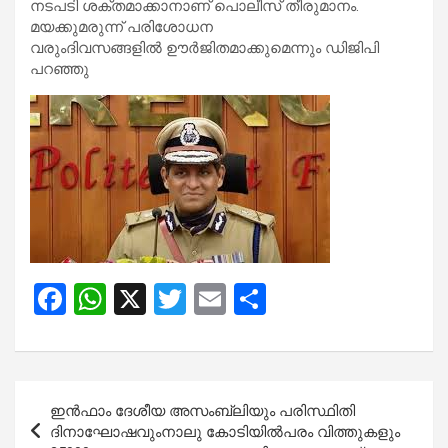
നടപടി ശക്തമാക്കാനാണ് പൊലീസ് തീരുമാനം.
മയക്കുമരുന്ന് പരിശോധന
വരുംദിവസങ്ങളില്‍ ഊര്‍ജിതമാക്കുമെന്നും ഡിജിപി
പറഞ്ഞു
F
W
X
T
E
S
a
h
wi
m
h
ce
at
tt
ail
ar
b
s
er
e
Post
ഇന്‍ഫാം ദേശീയ അസംബ്ലിയും പരിസ്ഥിതി
o
A
navigation
ദിനാഘോഷവുംനാലു കോടിയില്‍പരം വിത്തുകളും