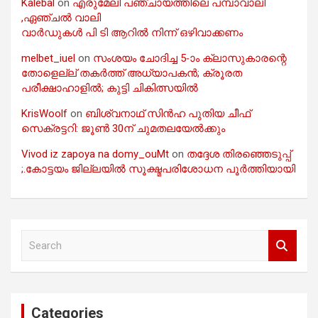
Kalebal
on
എരുമേലി പഞ്ചായത്തിലെ പമ്പാവാലി
,ഏഞ്ചൽ വാലി
വാർഡുകൾ പി ടി ആറിൽ നിന്ന് ഒഴിവാക്കണം
melbet_iuel
on
സംശയം ചോദിച്ച 5-ാം ക്ലാസുകാരന്റെ
തോളെല്ല് തകർത്ത് അധ്യാപകൻ; ക്രൂരത
പരീക്ഷാഹാളിൽ; കുട്ടി ചികിത്സയിൽ
KrisWoolf
on
ബിശ്വനാഥ് സിൻഹ പുതിയ ചീഫ്
സെക്രട്ടറി: ജൂൺ 30ന് ചുമതലയേൽക്കും
Vivod iz zapoya na domy_ouMt
on
തദ്ദേശ തിരഞ്ഞെടുപ്പ്
;.കോട്ടയം ജില്ലയിൽ സൂക്ഷ്മപരിശോധന പൂർത്തിയായി
S
e
a
r
c
Categories
h