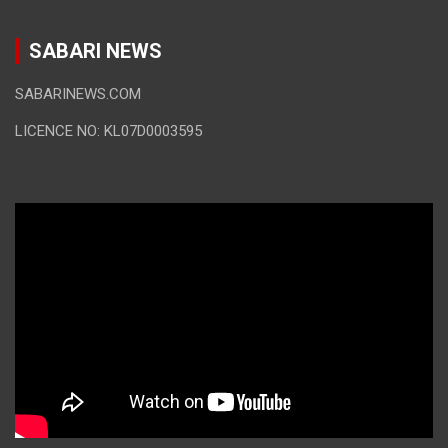
SABARI NEWS
SABARINEWS.COM
LICENCE NO: KL07D0003595