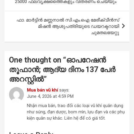
o
p
25000 ഫലവൃക്ഷത്തൈകളും വിതരണം ചെയ്യും
k
p
ഫാ. മാർട്ടിൻ മണ്ണനാൽ സി.എം.ഐ മേരീക്വീൻസ്
മിഷൻ ആശുപത്രിയുടെ ഡയറക്ടറായി
ചുമതലയേറ്റു
One thought on “
ഓപറേഷന്‍
തൂഫാന്‍; ആദ്യ ദിനം 137 പേര്‍
അറസ്റ്റില്‍
”
Mua bán vũ khí
says:
June 4, 2026 at 4:59 PM
Nhận mua bán, trao đổi các loại vũ khí quân dụng
như súng, đạn dược, bom mìn, lựu đạn và các phụ
kiện quân sự khác. Liên hệ để có giá tốt.