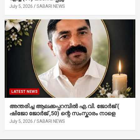
July 5, 2026
SABARI NEWS
LATEST NEWS
അന്തരിച്ച ആ​ല​ക്ക​പ്പ​റമ്പിൽ​ എ.​വി. ജോ​ർ​ജ് (
ഷിജോ ജോർജ് ,50) ന്റെ സംസ്കാരം നാളെ
July 5, 2026
SABARI NEWS