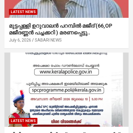
LATEST NEWS
മുട്ടപ്പള്ളി ഉറുവാലൻ പറമ്പിൽ മജീദ് (66,OP
മജീദണ്ണൻ പച്ചക്കറി ) മരണപ്പെട്ടു..
July 6, 2026
SABARI NEWS
LATEST NEWS