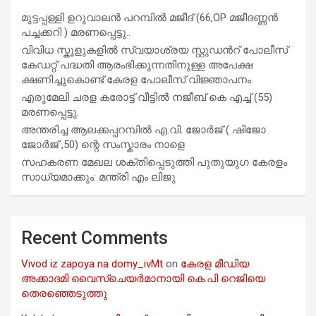
മുട്ടപ്പള്ളി ഉറുവാലൻ പറമ്പിൽ മജീദ് (66,OP മജീദണ്ണൻ
പച്ചക്കറി ) മരണപ്പെട്ടു..
വിവിധ സ്കൂളുകളില്‍ സ്വയാശ്രയ സ്റ്റുഡന്‍റ് പോലീസ്
കേഡറ്റ് പദ്ധതി ആരംഭിക്കുന്നതിനുള്ള അപേക്ഷ
ക്ഷണിച്ചുകൊണ്ട് കേരള പോലീസ് വിജ്ഞാപനം
എരുമേലി ചരള കരോട്ട് വീട്ടിൽ നജീബ് കെ എച്ച് (55)
മരണപ്പെട്ടു.
അന്തരിച്ച ആ​ല​ക്ക​പ്പ​റമ്പിൽ​ എ.​വി. ജോ​ർ​ജ് ( ഷിജോ
ജോർജ് ,50) ന്റെ സംസ്കാരം നാളെ
സഹകരണ മേഖല ശക്തിപ്പെടുത്തി പുതുയുഗ കേരളം
സാധ്യമാക്കും: മന്ത്രി എം ലിജു
Recent Comments
Vivod iz zapoya na domy_ivMt
on
കേരള മീഡിയ
അക്കാദമി വൈസ്ചെയർമാനായി കെ.പി റെജിയെ
തെരഞ്ഞെടുത്തു