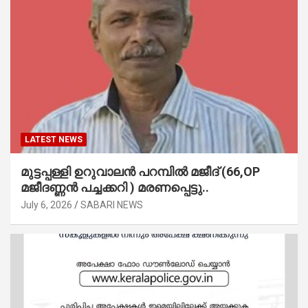
LATEST NEWS
മുട്ടപ്പള്ളി ഉറുവാലൻ പറമ്പിൽ മജീദ് (66,OP
മജീദണ്ണൻ പച്ചക്കറി ) മരണപ്പെട്ടു..
July 6, 2026
SABARI NEWS