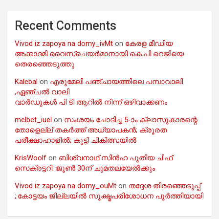
Recent Comments
Vivod iz zapoya na domy_ivMt
on
കേരള മീഡിയ
അക്കാദമി വൈസ്ചെയർമാനായി കെ.പി റെജിയെ
തെരഞ്ഞെടുത്തു
Kalebal
on
എരുമേലി പഞ്ചായത്തിലെ പമ്പാവാലി
,ഏഞ്ചൽ വാലി
വാർഡുകൾ പി ടി ആറിൽ നിന്ന് ഒഴിവാക്കണം
melbet_iuel
on
സംശയം ചോദിച്ച 5-ാം ക്ലാസുകാരന്റെ
തോളെല്ല് തകർത്ത് അധ്യാപകൻ; ക്രൂരത
പരീക്ഷാഹാളിൽ; കുട്ടി ചികിത്സയിൽ
KrisWoolf
on
ബിശ്വനാഥ് സിൻഹ പുതിയ ചീഫ്
സെക്രട്ടറി: ജൂൺ 30ന് ചുമതലയേൽക്കും
Vivod iz zapoya na domy_ouMt
on
തദ്ദേശ തിരഞ്ഞെടുപ്പ്
;.കോട്ടയം ജില്ലയിൽ സൂക്ഷ്മപരിശോധന പൂർത്തിയായി