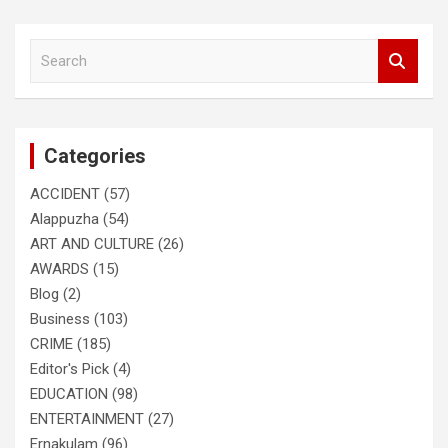
S
e
a
r
c
Categories
h
ACCIDENT
(57)
Alappuzha
(54)
ART AND CULTURE
(26)
AWARDS
(15)
Blog
(2)
Business
(103)
CRIME
(185)
Editor's Pick
(4)
EDUCATION
(98)
ENTERTAINMENT
(27)
Ernakulam
(96)