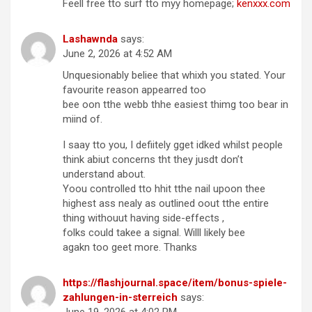
Feell free tto surf tto myy homepage;
kenxxx.com
Lashawnda
says:
June 2, 2026 at 4:52 AM
Unquesionably beliee that whixh you stated. Your
favourite reason appearred too
bee oon tthe webb thhe easiest thimg too bear in
miind of.
I saay tto you, I defiitely gget idked whilst people
think abiut concerns tht they jusdt don’t
understand about.
Yoou controlled tto hhit tthe nail upoon thee
highest ass nealy as outlined oout tthe entire
thing withouut having side-effects ,
folks could takee a signal. Willl likely bee
agakn too geet more. Thanks
https://flashjournal.space/item/bonus-spiele-
zahlungen-in-sterreich
says:
June 19, 2026 at 4:02 PM