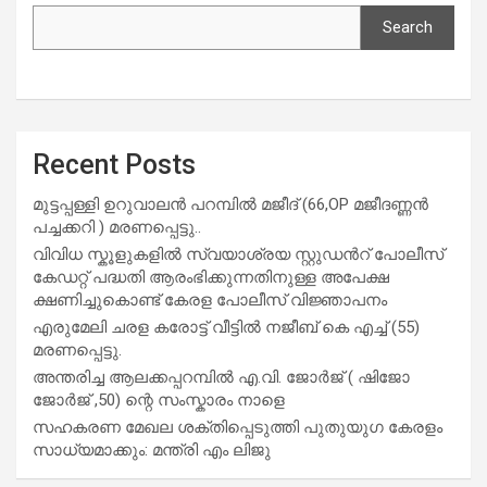
Search
Recent Posts
മുട്ടപ്പള്ളി ഉറുവാലൻ പറമ്പിൽ മജീദ് (66,OP മജീദണ്ണൻ
പച്ചക്കറി ) മരണപ്പെട്ടു..
വിവിധ സ്കൂളുകളില്‍ സ്വയാശ്രയ സ്റ്റുഡന്‍റ് പോലീസ്
കേഡറ്റ് പദ്ധതി ആരംഭിക്കുന്നതിനുള്ള അപേക്ഷ
ക്ഷണിച്ചുകൊണ്ട് കേരള പോലീസ് വിജ്ഞാപനം
എരുമേലി ചരള കരോട്ട് വീട്ടിൽ നജീബ് കെ എച്ച് (55)
മരണപ്പെട്ടു.
അന്തരിച്ച ആ​ല​ക്ക​പ്പ​റമ്പിൽ​ എ.​വി. ജോ​ർ​ജ് ( ഷിജോ
ജോർജ് ,50) ന്റെ സംസ്കാരം നാളെ
സഹകരണ മേഖല ശക്തിപ്പെടുത്തി പുതുയുഗ കേരളം
സാധ്യമാക്കും: മന്ത്രി എം ലിജു