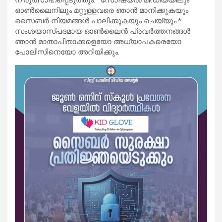
ഓൺലൈനിലും മറ്റുള്ളവരെ ഞാൻ മാനിക്കുകയും
സൈബർ നിയമങ്ങൾ പാലിക്കുകയും ചെയ്യും.*
സംശയാസ്‌പദമായ ഓൺലൈൻ പ്രവർത്തനങ്ങൾ
ഞാൻ മാതാപിതാക്കളെയോ അധ്യാപകരെയോ
പോലീസിനെയോ അറിയിക്കും.