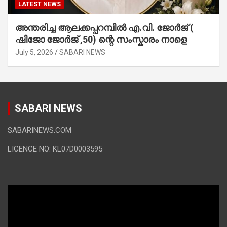
LATEST NEWS
അന്തരിച്ച ആ​ല​ക്ക​പ്പ​റമ്പിൽ​ എ.​വി. ജോ​ർ​ജ് (
ഷിജോ ജോർജ് ,50) ന്റെ സംസ്കാരം നാളെ
July 5, 2026
SABARI NEWS
SABARI NEWS
SABARINEWS.COM
LICENCE NO: KL07D0003595