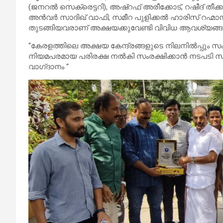
(ജനറൽ സെക്രെട്ടറി), അഷ്‌റഫ്‌ അരീക്കോട്, റഷീദ് തീക്
അൻവർ സാദിഖ്‌ വാഫി, സമീറ പുളിക്കൽ ഹാരിസ് റഹ
തുടങ്ങിയവരാണ് അക്ഷയക്കുവേണ്ടി വിവിധ ആവശ്യങ്ങൾ
“കേരളത്തിലെ അക്ഷയ കേന്ദ്രങ്ങളുടെ നിലനിൽപ്പും സംരക
നിയമപരമായ പരിരക്ഷ നൽകി സംരക്ഷിക്കാൻ നടപടി സ
വാഗ്‌ദാനം “