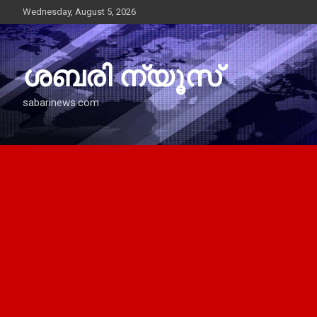
Skip
Wednesday, August 5, 2026
to
content
ശബരി ന്യൂസ്
sabarinews.com