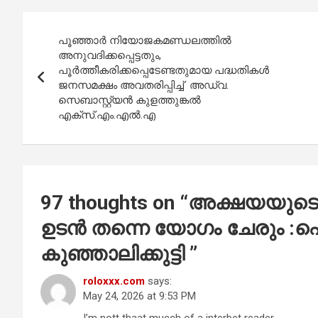
b
s
er
e
Post
o
A
പൂഞ്ഞാർ നിയോജകമണ്ഡലത്തിൽ
navigation
o
p
അനുവദിക്കപ്പെട്ടതും,
പൂർത്തീകരിക്കപ്പെടേണ്ടതുമായ പദ്ധതികൾ
k
p
ജനസമക്ഷം അവതരിപ്പിച്ച് അഡ്വ.
സെബാസ്റ്റ്യൻ കുളത്തുങ്കൽ
എക്സ്.എം.എൽ.എ
97 thoughts on “
അക്ഷയയുടെ പ
ഉടൻ തന്നെ യോഗം ചേരും :ഐ ട
കുഞ്ഞാലിക്കുട്ടി
”
roloxxx.com
says:
May 24, 2026 at 9:53 PM
I’m nott thaat mucch of a interbet reader