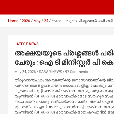
Home
2026
May
24
അക്ഷയയുടെ പ്രശ്നങ്ങൾ പരിഹരിക്ക
LATEST NEWS
അക്ഷയയുടെ പ്രശ്നങ്ങൾ പര
ചേരും :ഐ ടി മിനിസ്റ്റർ പി കെ 
May 24, 2026
SABARI NEWS
97 Comments
തിരുവനന്തപുരം :കേരളത്തിന്റെ ജനസേവനത്തിന്റെ ജീ
പരിഹരിക്കാൻ ഉടൻ തന്നെ യോഗം വിളിച്ചു ചേർക്കുമെന്ന
കുഞ്ഞാലിക്കുട്ടി .മന്ത്രിക്ക് അഭിനന്ദനങ്ങളും ആശംസകളു
യൂണിയൻ (SITeU-STU) ഭാരവാഹികളോട് സൗഹൃദ സംഭാഷണ
.സംസ്ഥാന പൊതു വിദ്യാഭ്യാസ മന്ത്രി അഡ്വ എ
മുഹമ്മദ് ഷാ എന്നിവരെയും സന്ദർശിച്ച് അഭിനന്ദനങ്ങള
യൂണിയൻ (SITeU-STU) ഭാരവാഹികളായ ഷറഫുദ്ദീൻ ഓമശ്ശേരി