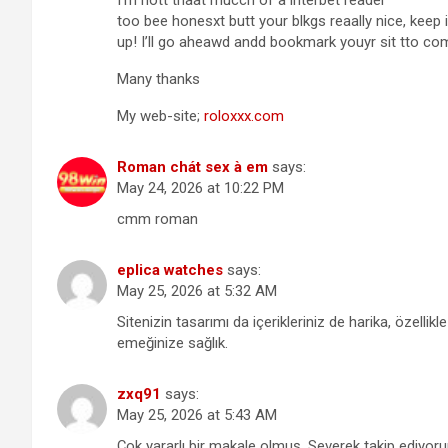
too bee honesxt butt your blkgs reaally nice, keep i
up! I’ll go aheawd andd bookmark youyr sit tto com
Many thanks
My web-site;
roloxxx.com
Roman chát sex à em
says:
May 24, 2026 at 10:22 PM
cmm roman
eplica watches
says:
May 25, 2026 at 5:32 AM
Sitenizin tasarımı da içerikleriniz de harika, özellik
emeğinize sağlık.
zxq91
says:
May 25, 2026 at 5:43 AM
Çok yararlı bir makale olmuş. Severek takip ediyor