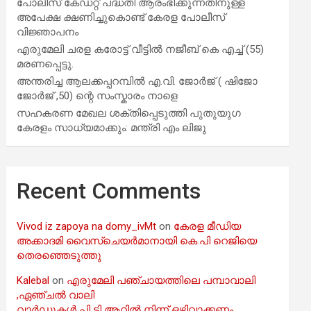
പോലീസ് കേഡറ്റ് പദ്ധതി ആരംഭിക്കുന്നതിനുള്ള
അപേക്ഷ ക്ഷണിച്ചുകൊണ്ട് കേരള പോലീസ്
വിജ്ഞാപനം
എരുമേലി ചരള കരോട്ട് വീട്ടിൽ നജീബ് കെ എച്ച് (55)
മരണപ്പെട്ടു.
അന്തരിച്ച ആ​ല​ക്ക​പ്പ​റമ്പിൽ​ എ.​വി. ജോ​ർ​ജ് ( ഷിജോ
ജോർജ് ,50) ന്റെ സംസ്കാരം നാളെ
സഹകരണ മേഖല ശക്തിപ്പെടുത്തി പുതുയുഗ
കേരളം സാധ്യമാക്കും: മന്ത്രി എം ലിജു
Recent Comments
Vivod iz zapoya na domy_ivMt
on
കേരള മീഡിയ
അക്കാദമി വൈസ്ചെയർമാനായി കെ.പി റെജിയെ
തെരഞ്ഞെടുത്തു
Kalebal
on
എരുമേലി പഞ്ചായത്തിലെ പമ്പാവാലി
,ഏഞ്ചൽ വാലി
വാർഡുകൾ പി ടി ആറിൽ നിന്ന് ഒഴിവാക്കണം