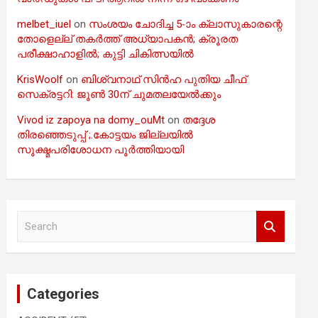
melbet_iuel
on
സംശയം ചോദിച്ച 5-ാം ക്ലാസുകാരന്റെ
തോളെല്ല് തകർത്ത് അധ്യാപകൻ; ക്രൂരത
പരീക്ഷാഹാളിൽ; കുട്ടി ചികിത്സയിൽ
KrisWoolf
on
ബിശ്വനാഥ് സിൻഹ പുതിയ ചീഫ്
സെക്രട്ടറി: ജൂൺ 30ന് ചുമതലയേൽക്കും
Vivod iz zapoya na domy_ouMt
on
തദ്ദേശ
തിരഞ്ഞെടുപ്പ് ;.കോട്ടയം ജില്ലയിൽ
സൂക്ഷ്മപരിശോധന പൂർത്തിയായി
S
e
a
r
c
Categories
h