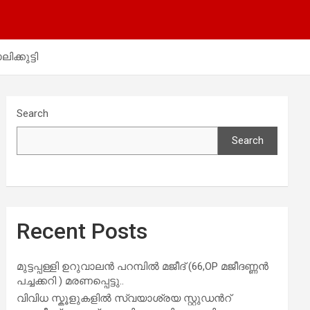
ക്കുട്ടി
Search
Search
Recent Posts
മുട്ടപ്പള്ളി ഉറുവാലൻ പറമ്പിൽ മജീദ് (66,OP മജീദണ്ണൻ
പച്ചക്കറി ) മരണപ്പെട്ടു..
വിവിധ സ്കൂളുകളില്‍ സ്വയാശ്രയ സ്റ്റുഡന്‍റ്