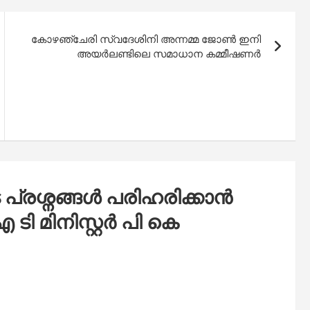
കോഴഞ്ചേരി സ്വദേശിനി അന്നമ്മ ജോൺ ഇനി
അയര്‍ലണ്ടിലെ സമാധാന കമ്മീഷണർ
്രശ്നങ്ങൾ പരിഹരിക്കാൻ
ി മിനിസ്റ്റർ പി കെ