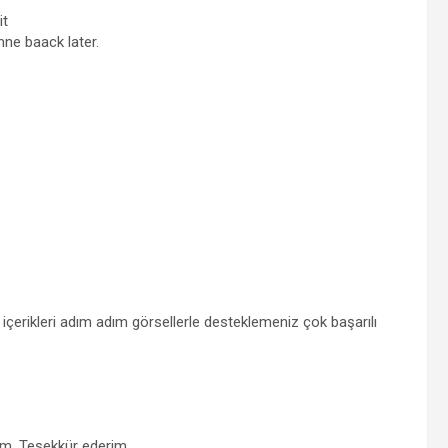
it
ne baack later.
le içerikleri adım adım görsellerle desteklemeniz çok başarılı
um. Teşekkür ederim.