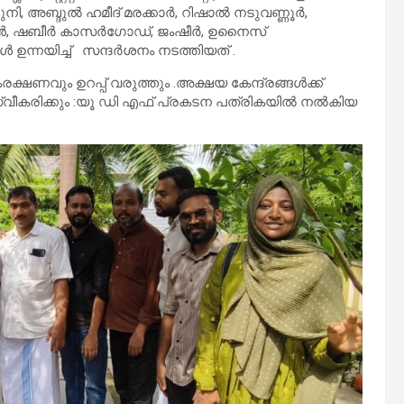
കുനി, അബ്ദുൽ ഹമീദ് മരക്കാർ, റിഷാൽ നടുവണ്ണൂർ,
്മാൻ, ഷബീർ കാസർഗോഡ്, ജംഷീർ, ഉനൈസ്
 ഉന്നയിച്ച് സന്ദർശനം നടത്തിയത് .
്ഷണവും ഉറപ്പ് വരുത്തും .അക്ഷയ കേന്ദ്രങ്ങൾക്ക്
്വീകരിക്കും :യൂ ഡി എഫ് പ്രകടന പത്രികയിൽ നൽകിയ