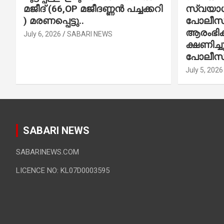
മജീദ് (66,OP മജീദണ്ണൻ പച്ചക്കറി
സ്വയാശ്
) മരണപ്പെട്ടു..
പോലീസ് 
ആരംഭിക്
July 6, 2026
SABARI NEWS
ക്ഷണിച്
പോലീസ്
July 5, 2026
SABARI NEWS
SABARINEWS.COM
LICENCE NO: KL07D0003595