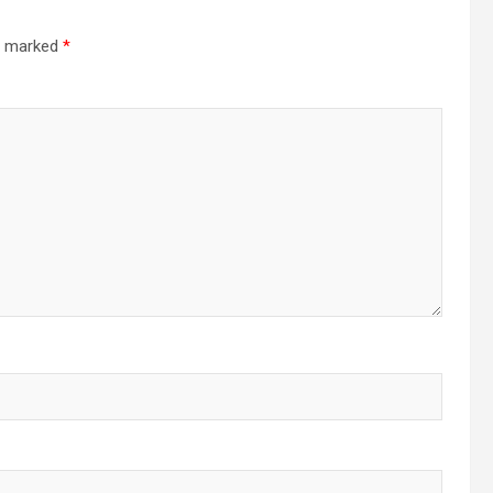
re marked
*