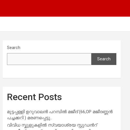
Search
Search
Recent Posts
മുട്ടപ്പള്ളി ഉറുവാലൻ പറമ്പിൽ മജീദ് (66,OP മജീദണ്ണൻ
പച്ചക്കറി ) മരണപ്പെട്ടു..
വിവിധ സ്കൂളുകളില്‍ സ്വയാശ്രയ സ്റ്റുഡന്‍റ്