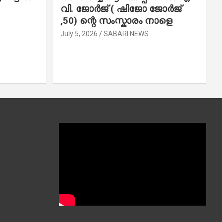
വി. ജോ​ർ​ജ് ( ഷിജോ ജോർജ്
,50) ന്റെ സംസ്കാരം നാളെ
July 5, 2026
SABARI NEWS