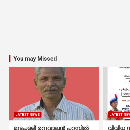
You may Missed
LATEST NEWS
LATEST NE
മുട്ടപ്പള്ളി ഉറുവാലൻ പറമ്പിൽ
വിവിധ സ്