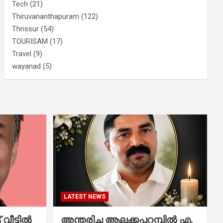
Tech
(21)
Thiruvananthapuram
(122)
Thrissur
(54)
TOURISAM
(17)
Travel
(9)
wayanad
(5)
LATEST NEWS
വീട്ടിൽ
അന്തരിച്ച ആ​ല​ക്ക​പ്പ​റമ്പിൽ​ എ.​