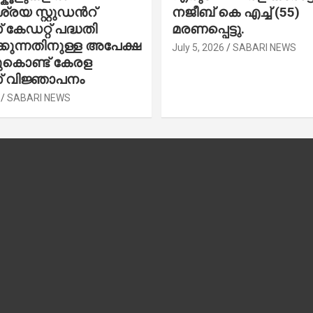
രയ സ്റ്റുഡന്‍റ്
നജീബ് കെ എച്ച് (55)
കേഡറ്റ് പദ്ധതി
മരണപ്പെട്ടു.
കുന്നതിനുള്ള അപേക്ഷ
July 5, 2026
SABARI NEWS
ചുകൊണ്ട് കേരള
 വിജ്ഞാപനം
SABARI NEWS