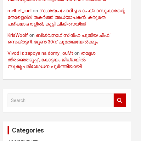
melbet_iuel
on
സംശയം ചോദിച്ച 5-ാം ക്ലാസുകാരന്റെ
തോളെല്ല് തകർത്ത് അധ്യാപകൻ; ക്രൂരത
പരീക്ഷാഹാളിൽ; കുട്ടി ചികിത്സയിൽ
KrisWoolf
on
ബിശ്വനാഥ് സിൻഹ പുതിയ ചീഫ്
സെക്രട്ടറി: ജൂൺ 30ന് ചുമതലയേൽക്കും
Vivod iz zapoya na domy_ouMt
on
തദ്ദേശ
തിരഞ്ഞെടുപ്പ് ;.കോട്ടയം ജില്ലയിൽ
സൂക്ഷ്മപരിശോധന പൂർത്തിയായി
S
e
a
r
c
Categories
h