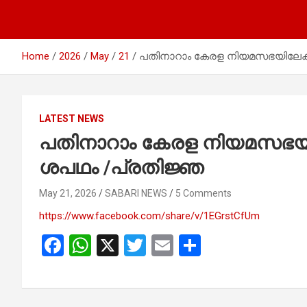
Home
2026
May
21
പതിനാറാം കേരള നിയമസഭയിലേക്ക
LATEST NEWS
പതിനാറാം കേരള നിയമസഭയില
ശപഥം /പ്രതിജ്ഞ
May 21, 2026
SABARI NEWS
5 Comments
https://www.facebook.com/share/v/1EGrstCfUm
F
W
X
T
E
S
a
h
wi
m
h
ce
at
tt
ail
ar