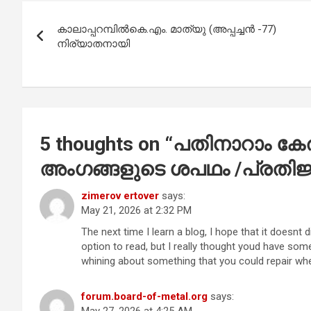
b
s
er
e
Post
o
A
കാലാപ്പറമ്പിൽകെ.എം. മാത്യു (അപ്പച്ചൻ -77)
navigation
o
p
നിര്യാതനായി
k
p
5 thoughts on “
പതിനാറാം കേ
അംഗങ്ങളുടെ ശപഥം /പ്രതി
zimerov ertover
says:
May 21, 2026 at 2:32 PM
The next time I learn a blog, I hope that it doesnt
option to read, but I really thought youd have some
whining about something that you could repair whe
forum.board-of-metal.org
says:
May 27, 2026 at 4:25 AM