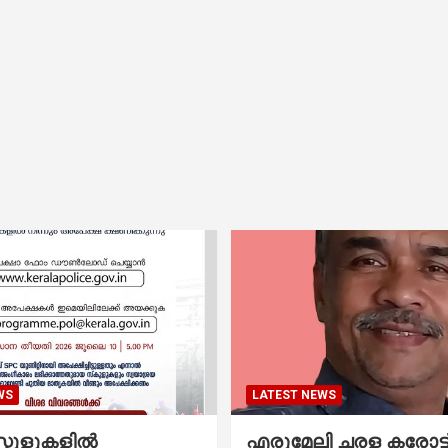
WS
LATEST NEWS
കൂളുകളില്‍
എരുമേലി ചരള കരോട്ട് 