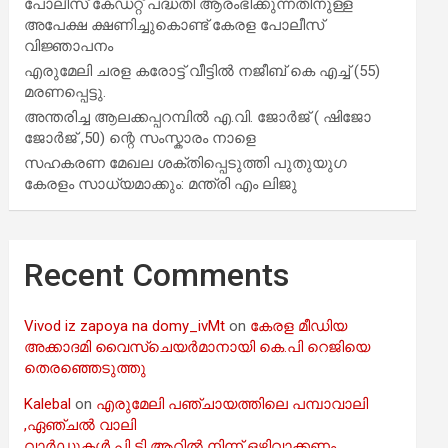
പോലീസ് കേഡറ്റ് പദ്ധതി ആരംഭിക്കുന്നതിനുള്ള
അപേക്ഷ ക്ഷണിച്ചുകൊണ്ട് കേരള പോലീസ്
വിജ്ഞാപനം
എരുമേലി ചരള കരോട്ട് വീട്ടിൽ നജീബ് കെ എച്ച് (55)
മരണപ്പെട്ടു.
അന്തരിച്ച ആ​ല​ക്ക​പ്പ​റമ്പിൽ​ എ.​വി. ജോ​ർ​ജ് ( ഷിജോ
ജോർജ് ,50) ന്റെ സംസ്കാരം നാളെ
സഹകരണ മേഖല ശക്തിപ്പെടുത്തി പുതുയുഗ
കേരളം സാധ്യമാക്കും: മന്ത്രി എം ലിജു
Recent Comments
Vivod iz zapoya na domy_ivMt
on
കേരള മീഡിയ
അക്കാദമി വൈസ്ചെയർമാനായി കെ.പി റെജിയെ
തെരഞ്ഞെടുത്തു
Kalebal
on
എരുമേലി പഞ്ചായത്തിലെ പമ്പാവാലി
,ഏഞ്ചൽ വാലി
വാർഡുകൾ പി ടി ആറിൽ നിന്ന് ഒഴിവാക്കണം