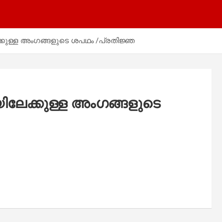
ുള്ള അംഗങ്ങളുടെ ശപഥം /പ്രതിജ്ഞ
േക്കുള്ള അംഗങ്ങളുടെ