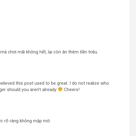
à chơi mãi không hết, lại còn ăn thêm tiền triệu.
elieved this post used to be great. I do not realize who
gger should you aren’t already
Cheers!
c rõ ràng không mập mờ.