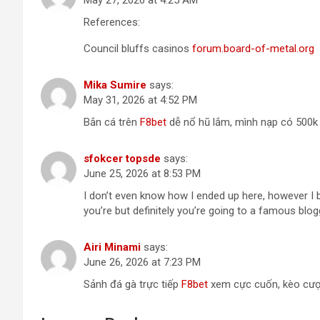
References:
Council bluffs casinos
forum.board-of-metal.org
Mika Sumire
says:
May 31, 2026 at 4:52 PM
Bắn cá trên
F8bet
dễ nổ hũ lắm, mình nạp có 500k m
sfokcer topsde
says:
June 25, 2026 at 8:53 PM
I don’t even know how I ended up here, however I b
you’re but definitely you’re going to a famous blo
Airi Minami
says:
June 26, 2026 at 7:23 PM
Sảnh đá gà trực tiếp
F8bet
xem cực cuốn, kèo cượ