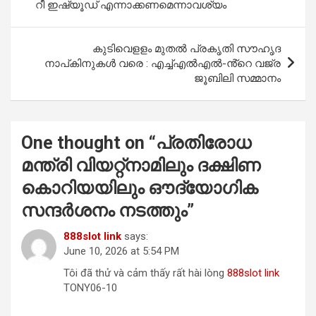
o
p
റീ ഇഷ്യൂഡ് എന്നാക്കണമെന്നാവശ്യം
k
p
കുടിവെളളം മുതൽ പ്രകൃതി സൗഹൃദ
നാപ്കിനുകൾ വരെ : എച്ച്എൽഎൽ-ൻ്റെ വജ്ര
ജൂബിലി സമ്മാനം
One thought on “
പ്രതിരോധ
മന്ത്രി വിയറ്റ്നാമിലും ദക്ഷിണ
കൊറിയയിലും ഔദ്യോഗിക
സന്ദർശനം നടത്തും
”
888slot link
says:
June 10, 2026 at 5:54 PM
Tôi đã thử và cảm thấy rất hài lòng
888slot link
TONY06-10