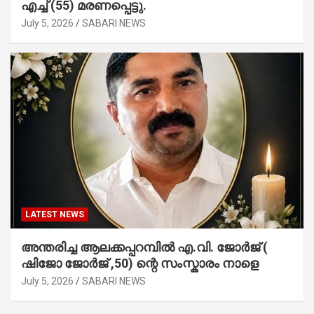
എച്ച് (55) മരണപ്പെട്ടു.
July 5, 2026
SABARI NEWS
LATEST NEWS
അന്തരിച്ച ആ​ല​ക്ക​പ്പ​റമ്പിൽ​ എ.​വി. ജോ​ർ​ജ് (
ഷിജോ ജോർജ് ,50) ന്റെ സംസ്കാരം നാളെ
July 5, 2026
SABARI NEWS