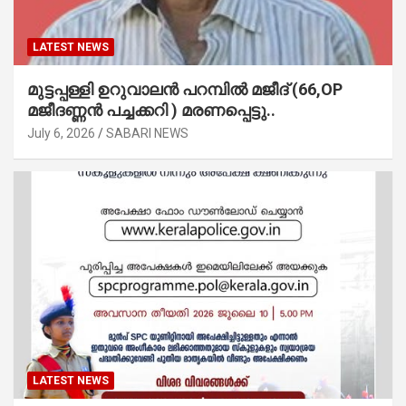
LATEST NEWS
മുട്ടപ്പള്ളി ഉറുവാലൻ പറമ്പിൽ മജീദ് (66,OP
മജീദണ്ണൻ പച്ചക്കറി ) മരണപ്പെട്ടു..
July 6, 2026
SABARI NEWS
LATEST NEWS