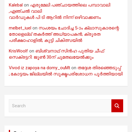
Kalebal
on
എരുമേലി പഞ്ചായത്തിലെ പമ്പാവാലി
,ഏഞ്ചൽ വാലി
വാർഡുകൾ പി ടി ആറിൽ നിന്ന് ഒഴിവാക്കണം
melbet_iuel
on
സംശയം ചോദിച്ച 5-ാം ക്ലാസുകാരന്റെ
തോളെല്ല് തകർത്ത് അധ്യാപകൻ; ക്രൂരത
പരീക്ഷാഹാളിൽ; കുട്ടി ചികിത്സയിൽ
KrisWoolf
on
ബിശ്വനാഥ് സിൻഹ പുതിയ ചീഫ്
സെക്രട്ടറി: ജൂൺ 30ന് ചുമതലയേൽക്കും
Vivod iz zapoya na domy_ouMt
on
തദ്ദേശ തിരഞ്ഞെടുപ്പ്
;.കോട്ടയം ജില്ലയിൽ സൂക്ഷ്മപരിശോധന പൂർത്തിയായി
S
e
a
r
c