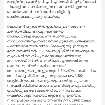
അഡ്മിനിസ്ട്രേഷൻ (ഡിഎപിഎ) മന്ത്രി മിസ്റ്റർ ലീ യോങ്-
ചിയോളിനെ സന്ദർശിക്കുന്ന രക്ഷാ മന്ത്രി ഇന്ത്യ-
കൊറിയ ബിസിനസ് റൗണ്ട് ടേബിളിന്റെ
അധ്യക്ഷനാകുകയും ചെയ്യും.
കൊറിയൻ യുദ്ധത്തിൽ ഇന്ത്യയുടെ സംഭാവന
ചരിത്രത്തിലെ ഏറ്റവും ആഴമേറിയ
അധ്യായങ്ങളിലൊന്നാണ്. അത് ആഗോള
സമാധാനത്തിനും സ്ഥിരതയ്ക്കുമുള്ള അചഞ്ചലമായ
പ്രതിബദ്ധതയാൽ നിർവചിക്കപ്പെടുന്നു. ഇന്ത്യൻ
സൈന്യത്തി ന്റെ 60 പാരച്യൂട്ട് ഫീൽഡ് ആംബുലൻ
സുകൾ വിന്യസിച്ചു കൊണ്ട് യുദ്ധത്തിന് ഒരു
രോഗശാന്തി സ്പർശം നൽകുക എന്നതായിരുന്നു
ലക്ഷ്യം. മൂന്ന് വർഷത്തിലേറെയായി
സേവനമനുഷ്ഠിക്കുന്ന ഈ യൂണിറ്റ് രണ്ട് ലക്ഷത്തിലധികം
രോഗികളെ ചികിത്സിക്കുകയും ഏകദേശം 2,500
ശസ്ത്രക്രിയകൾ നടത്തുകയും ചെയ്തു. കൂടാതെ
നിരവധി സിവിലിയ ന്മാരെ ചികിത്സിക്കു കയും ചെയ്തു.
ഇന്ത്യയുടെ രണ്ടാമത്തെ പ്രധാന സംഭാവന,
ഐക്യരാഷ്ട്രസഭയിലേക്കുള്ള ഒരു ഇന്ത്യൻ
നിർദ്ദേശമായ ന്യൂട്രൽ നേഷൻസ് റീപാട്രിയേഷൻ