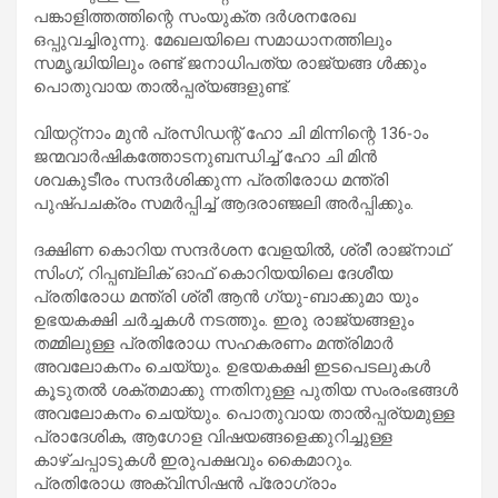
പങ്കാളിത്തത്തിന്റെ സംയുക്ത ദർശനരേഖ
ഒപ്പുവച്ചിരുന്നു. മേഖലയിലെ സമാധാനത്തിലും
സമൃദ്ധിയിലും രണ്ട് ജനാധിപത്യ രാജ്യങ്ങ ൾക്കും
പൊതുവായ താൽപ്പര്യങ്ങളുണ്ട്.
വിയറ്റ്നാം മുൻ പ്രസിഡന്റ് ഹോ ചി മിന്നിന്റെ 136-ാം
ജന്മവാർഷികത്തോടനുബന്ധിച്ച് ഹോ ചി മിൻ
ശവകുടീരം സന്ദർശിക്കുന്ന പ്രതിരോധ മന്ത്രി
പുഷ്പചക്രം സമർപ്പിച്ച് ആദരാഞ്ജലി അർപ്പിക്കും.
ദക്ഷിണ കൊറിയ സന്ദർശന വേളയിൽ, ശ്രീ രാജ്‌നാഥ്
സിംഗ്, റിപ്പബ്ലിക് ഓഫ് കൊറിയയിലെ ദേശീയ
പ്രതിരോധ മന്ത്രി ശ്രീ ആൻ ഗ്യു-ബാക്കുമാ യും
ഉഭയകക്ഷി ചർച്ചകൾ നടത്തും. ഇരു രാജ്യങ്ങളും
തമ്മിലുള്ള പ്രതിരോധ സഹകരണം മന്ത്രിമാർ
അവലോകനം ചെയ്യും. ഉഭയകക്ഷി ഇടപെടലുകൾ
കൂടുതൽ ശക്തമാക്കു ന്നതിനുള്ള പുതിയ സംരംഭങ്ങൾ
അവലോകനം ചെയ്യും. പൊതുവായ താൽപ്പര്യമുള്ള
പ്രാദേശിക, ആഗോള വിഷയങ്ങളെക്കുറിച്ചുള്ള
കാഴ്ചപ്പാടുകൾ ഇരുപക്ഷവും കൈമാറും.
പ്രതിരോധ അക്വിസിഷൻ പ്രോഗ്രാം