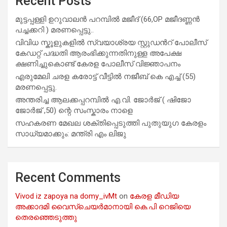
Recent Posts
മുട്ടപ്പള്ളി ഉറുവാലൻ പറമ്പിൽ മജീദ് (66,OP മജീദണ്ണൻ
പച്ചക്കറി ) മരണപ്പെട്ടു..
വിവിധ സ്കൂളുകളില്‍ സ്വയാശ്രയ സ്റ്റുഡന്‍റ് പോലീസ്
കേഡറ്റ് പദ്ധതി ആരംഭിക്കുന്നതിനുള്ള അപേക്ഷ
ക്ഷണിച്ചുകൊണ്ട് കേരള പോലീസ് വിജ്ഞാപനം
എരുമേലി ചരള കരോട്ട് വീട്ടിൽ നജീബ് കെ എച്ച് (55)
മരണപ്പെട്ടു.
അന്തരിച്ച ആ​ല​ക്ക​പ്പ​റമ്പിൽ​ എ.​വി. ജോ​ർ​ജ് ( ഷിജോ
ജോർജ് ,50) ന്റെ സംസ്കാരം നാളെ
സഹകരണ മേഖല ശക്തിപ്പെടുത്തി പുതുയുഗ കേരളം
സാധ്യമാക്കും: മന്ത്രി എം ലിജു
Recent Comments
Vivod iz zapoya na domy_ivMt
on
കേരള മീഡിയ
അക്കാദമി വൈസ്ചെയർമാനായി കെ.പി റെജിയെ
തെരഞ്ഞെടുത്തു