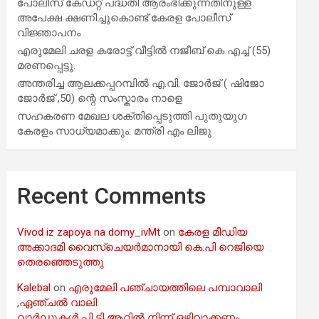
പോലീസ് കേഡറ്റ് പദ്ധതി ആരംഭിക്കുന്നതിനുള്ള
അപേക്ഷ ക്ഷണിച്ചുകൊണ്ട് കേരള പോലീസ്
വിജ്ഞാപനം
എരുമേലി ചരള കരോട്ട് വീട്ടിൽ നജീബ് കെ എച്ച് (55)
മരണപ്പെട്ടു.
അന്തരിച്ച ആ​ല​ക്ക​പ്പ​റമ്പിൽ​ എ.​വി. ജോ​ർ​ജ് ( ഷിജോ
ജോർജ് ,50) ന്റെ സംസ്കാരം നാളെ
സഹകരണ മേഖല ശക്തിപ്പെടുത്തി പുതുയുഗ
കേരളം സാധ്യമാക്കും: മന്ത്രി എം ലിജു
Recent Comments
Vivod iz zapoya na domy_ivMt
on
കേരള മീഡിയ
അക്കാദമി വൈസ്ചെയർമാനായി കെ.പി റെജിയെ
തെരഞ്ഞെടുത്തു
Kalebal
on
എരുമേലി പഞ്ചായത്തിലെ പമ്പാവാലി
,ഏഞ്ചൽ വാലി
വാർഡുകൾ പി ടി ആറിൽ നിന്ന് ഒഴിവാക്കണം