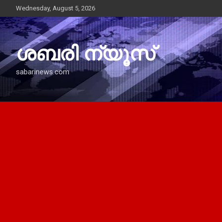
Skip
Wednesday, August 5, 2026
to
content
ശബരി ന്യൂസ്
sabarinews.com