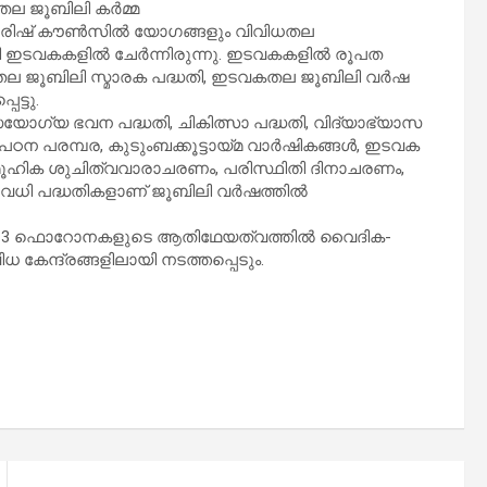
തല ജൂബിലി കർമ്മ
ക പാരിഷ് കൗൺസിൽ യോഗങ്ങളും വിവിധതല
ായി ഇടവകകളിൽ ചേർന്നിരുന്നു. ഇടവകകളിൽ രൂപത
ല ജൂബിലി സ്മാരക പദ്ധതി, ഇടവകതല ജൂബിലി വർഷ
ട്ടു.
യോഗ്യ ഭവന പദ്ധതി, ചികിത്സാ പദ്ധതി, വിദ്യാഭ്യാസ
ഥ പഠന പരമ്പര, കുടുംബക്കൂട്ടായ്മ വാര്‍ഷികങ്ങള്‍, ഇടവക
ഹിക ശുചിത്വവാരാചരണം, പരിസ്ഥിതി ദിനാചരണം,
ി പദ്ധതികളാണ് ജൂബിലി വര്‍ഷത്തില്‍
ിലെ 13 ഫൊറോനകളുടെ ആതിഥേയത്വത്തില്‍ വൈദിക-
ധ കേന്ദ്രങ്ങളിലായി നടത്തപ്പെടും.