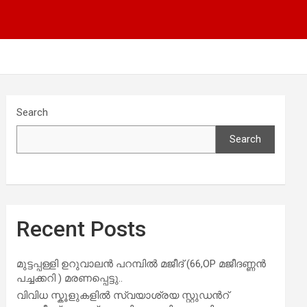
Search
Search
Recent Posts
മുട്ടപ്പള്ളി ഉറുവാലൻ പറമ്പിൽ മജീദ് (66,OP മജീദണ്ണൻ
പച്ചക്കറി ) മരണപ്പെട്ടു..
വിവിധ സ്കൂളുകളില്‍ സ്വയാശ്രയ സ്റ്റുഡന്‍റ്