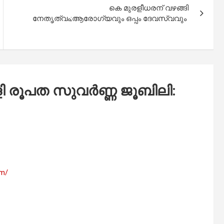
കെ മുരളീധരന് വഴങ്ങി
നേതൃത്വം;ആരോഗ്യവും ഒപ്പം ദേവസ്വവും
്ളി രൂപത സുവർണ്ണ ജൂബിലി:
am/