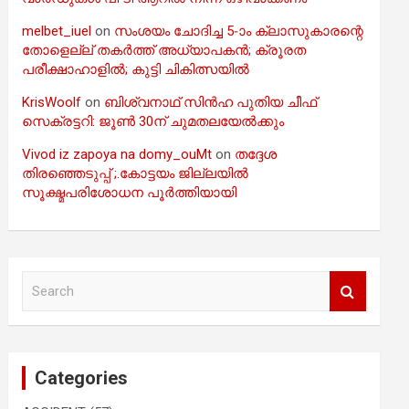
melbet_iuel
on
സംശയം ചോദിച്ച 5-ാം ക്ലാസുകാരന്റെ
തോളെല്ല് തകർത്ത് അധ്യാപകൻ; ക്രൂരത
പരീക്ഷാഹാളിൽ; കുട്ടി ചികിത്സയിൽ
KrisWoolf
on
ബിശ്വനാഥ് സിൻഹ പുതിയ ചീഫ്
സെക്രട്ടറി: ജൂൺ 30ന് ചുമതലയേൽക്കും
Vivod iz zapoya na domy_ouMt
on
തദ്ദേശ
തിരഞ്ഞെടുപ്പ് ;.കോട്ടയം ജില്ലയിൽ
സൂക്ഷ്മപരിശോധന പൂർത്തിയായി
S
e
a
r
c
Categories
h