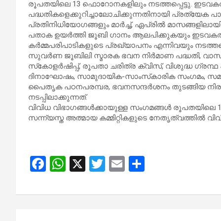
രൂപതയിലെ 13 ഫൊറോനകളിലും നടത്തപ്പെട്ടു. ഇടവക
പദ്ധതികളെക്കുറിച്ചാലോചിക്കുന്നതിനായി പ്രത്യേ
പ്രതിനിധിയോഗങ്ങളും മാർച്ച്, ഏപ്രിൽ മാസങ്ങളില
പതാക ഉയർത്തി ജൂബി ഗാനം ആലപിക്കുകയും ഇടവകത
കർമ്മപരിപാടികളുടെ പ്രഖ്യാപനം എന്നിവയും നടത്തപ്പെ
സുവര്‍ണ ജൂബിലി സ്മാരക ഭവന നിര്‍മാണ പദ്ധതി, വാസ
സ്‌കോളര്‍ഷിപ്പ്, രൂപതാ ചരിത്ര ക്വിസ്, വിശുദ്ധ ഗ്രന്
ദിനാഘോഷം, സാമുദായിക-സാംസ്‌കാരിക സംഗമം, സമൂ
പൈതൃക പഠനപരമ്പര, ഭവനസന്ദര്‍ശനം തുടങ്ങിയ നിരവധ
നടപ്പിലാക്കുന്നത്.
വിവിധ വിഭാഗങ്ങള്‍ക്കായുള്ള സംഗമങ്ങള്‍ രൂപതയ
സന്ന്യസ്ത അത്മായ കമ്മിറ്റികളുടെ നേതൃത്വത്തില്‍ വിവി
F
W
X
T
E
S
a
h
wi
m
h
ce
at
tt
ail
ar
b
s
er
e
Post