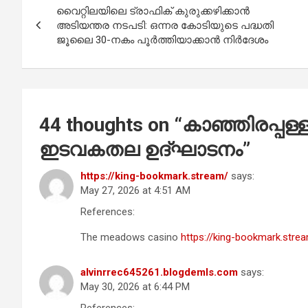
o
A
വൈറ്റിലയിലെ ട്രാഫിക് കുരുക്കഴിക്കാൻ
navigation
o
p
അടിയന്തര നടപടി: ഒന്നര കോടിയുടെ പദ്ധതി
ജൂലൈ 30-നകം പൂർത്തിയാക്കാൻ നിർദേശം
k
p
44 thoughts on “
കാഞ്ഞിരപ്പള
ഇടവകതല ഉദ്ഘാടനം
”
https://king-bookmark.stream/
says:
May 27, 2026 at 4:51 AM
References:
The meadows casino
https://king-bookmark.stre
alvinrrec645261.blogdemls.com
says:
May 30, 2026 at 6:44 PM
References: