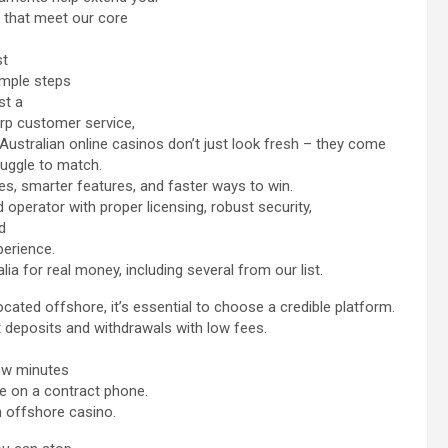
s that meet our core
st
imple steps
st a
arp customer service,
ustralian online casinos don’t just look fresh – they come
ruggle to match.
es, smarter features, and faster ways to win.
d operator with proper licensing, robust security,
d
perience.
ia for real money, including several from our list.
cated offshore, it’s essential to choose a credible platform.
t deposits and withdrawals with low fees.
few minutes
’re on a contract phone.
n offshore casino.