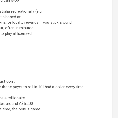
ou can stop
tralia recreationally (e.g.
’t classed as
s, or loyalty rewards if you stick around.
ut, often in minutes.
to play at licensed
ust don’t
 those payouts roll in. If I had a dollar every time
be a millionaire.
er, around A$5,200.
me time, the bonus game