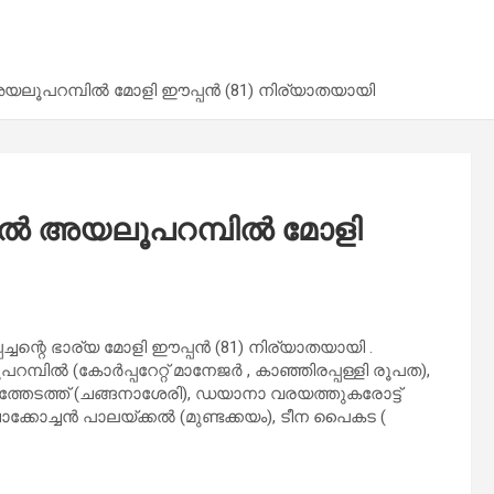
അയലൂപറമ്പിൽ മോളി ഈപ്പൻ (81) നിര്യാതയായി
ക്കൽ അയലൂപറമ്പിൽ മോളി
്ചന്റെ ഭാര്യ മോളി ഈപ്പൻ (81) നിര്യാതയായി .
റമ്പിൽ (കോർപ്പറേറ്റ് മാനേജർ , കാഞ്ഞിരപ്പള്ളി രൂപത),
ുത്തേടത്ത് (ചങ്ങനാശേരി), ഡയാനാ വരയത്തുകരോട്ട്
 ചാക്കോച്ചൻ പാലയ്ക്കൽ (മുണ്ടക്കയം), ടീന പൈകട (