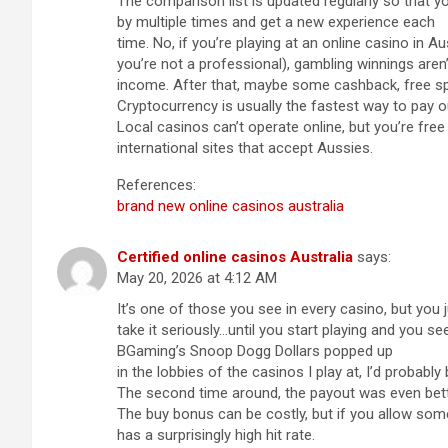
The comparison list is updated regularly so that y
by multiple times and get a new experience each
time. No, if you’re playing at an online casino in Aus
you’re not a professional), gambling winnings aren
income. After that, maybe some cashback, free spin
Cryptocurrency is usually the fastest way to pay o
Local casinos can’t operate online, but you’re free 
international sites that accept Aussies.
References:
brand new online casinos australia
Certified online casinos Australia
says:
May 20, 2026 at 4:12 AM
It’s one of those you see in every casino, but you j
take it seriously…until you start playing and you see
BGaming’s Snoop Dogg Dollars popped up
in the lobbies of the casinos I play at, I’d probably 
The second time around, the payout was even bett
The buy bonus can be costly, but if you allow so
has a surprisingly high hit rate.