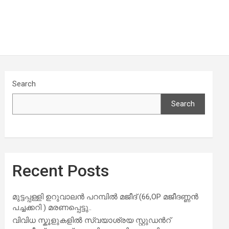
Search
Search
Recent Posts
മുട്ടപ്പള്ളി ഉറുവാലൻ പറമ്പിൽ മജീദ് (66,OP മജീദണ്ണൻ
പച്ചക്കറി ) മരണപ്പെട്ടു..
വിവിധ സ്കൂളുകളില്‍ സ്വയാശ്രയ സ്റ്റുഡന്‍റ്