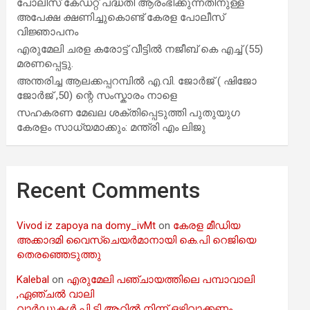
പോലീസ് കേഡറ്റ് പദ്ധതി ആരംഭിക്കുന്നതിനുള്ള
അപേക്ഷ ക്ഷണിച്ചുകൊണ്ട് കേരള പോലീസ്
വിജ്ഞാപനം
എരുമേലി ചരള കരോട്ട് വീട്ടിൽ നജീബ് കെ എച്ച് (55)
മരണപ്പെട്ടു.
അന്തരിച്ച ആ​ല​ക്ക​പ്പ​റമ്പിൽ​ എ.​വി. ജോ​ർ​ജ് ( ഷിജോ
ജോർജ് ,50) ന്റെ സംസ്കാരം നാളെ
സഹകരണ മേഖല ശക്തിപ്പെടുത്തി പുതുയുഗ
കേരളം സാധ്യമാക്കും: മന്ത്രി എം ലിജു
Recent Comments
Vivod iz zapoya na domy_ivMt
on
കേരള മീഡിയ
അക്കാദമി വൈസ്ചെയർമാനായി കെ.പി റെജിയെ
തെരഞ്ഞെടുത്തു
Kalebal
on
എരുമേലി പഞ്ചായത്തിലെ പമ്പാവാലി
,ഏഞ്ചൽ വാലി
വാർഡുകൾ പി ടി ആറിൽ നിന്ന് ഒഴിവാക്കണം