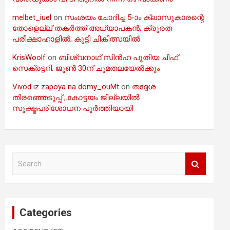
melbet_iuel
on
സംശയം ചോദിച്ച 5-ാം ക്ലാസുകാരന്റെ
തോളെല്ല് തകർത്ത് അധ്യാപകൻ; ക്രൂരത
പരീക്ഷാഹാളിൽ; കുട്ടി ചികിത്സയിൽ
KrisWoolf
on
ബിശ്വനാഥ് സിൻഹ പുതിയ ചീഫ്
സെക്രട്ടറി: ജൂൺ 30ന് ചുമതലയേൽക്കും
Vivod iz zapoya na domy_ouMt
on
തദ്ദേശ
തിരഞ്ഞെടുപ്പ് ;.കോട്ടയം ജില്ലയിൽ
സൂക്ഷ്മപരിശോധന പൂർത്തിയായി
S
e
a
r
c
Categories
h