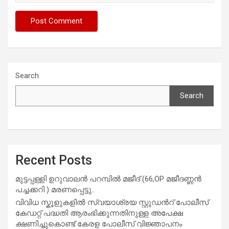
Search
Search
Recent Posts
മുട്ടപ്പള്ളി ഉറുവാലൻ പറമ്പിൽ മജീദ് (66,OP മജീദണ്ണൻ
പച്ചക്കറി ) മരണപ്പെട്ടു..
വിവിധ സ്കൂളുകളില്‍ സ്വയാശ്രയ സ്റ്റുഡന്‍റ് പോലീസ്
കേഡറ്റ് പദ്ധതി ആരംഭിക്കുന്നതിനുള്ള അപേക്ഷ
ക്ഷണിച്ചുകൊണ്ട് കേരള പോലീസ് വിജ്ഞാപനം