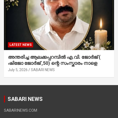
LATEST NEWS
അന്തരിച്ച ആ​ല​ക്ക​പ്പ​റമ്പിൽ​ എ.​വി. ജോ​ർ​ജ് (
ഷിജോ ജോർജ് ,50) ന്റെ സംസ്കാരം നാളെ
July 5, 2026
SABARI NEWS
SABARI NEWS
SABARINEWS.COM