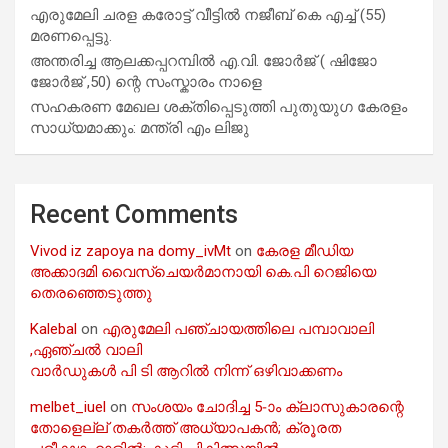
എരുമേലി ചരള കരോട്ട് വീട്ടിൽ നജീബ് കെ എച്ച് (55)
മരണപ്പെട്ടു.
അന്തരിച്ച ആ​ല​ക്ക​പ്പ​റമ്പിൽ​ എ.​വി. ജോ​ർ​ജ് ( ഷിജോ
ജോർജ് ,50) ന്റെ സംസ്കാരം നാളെ
സഹകരണ മേഖല ശക്തിപ്പെടുത്തി പുതുയുഗ കേരളം
സാധ്യമാക്കും: മന്ത്രി എം ലിജു
Recent Comments
Vivod iz zapoya na domy_ivMt
on
കേരള മീഡിയ
അക്കാദമി വൈസ്ചെയർമാനായി കെ.പി റെജിയെ
തെരഞ്ഞെടുത്തു
Kalebal
on
എരുമേലി പഞ്ചായത്തിലെ പമ്പാവാലി
,ഏഞ്ചൽ വാലി
വാർഡുകൾ പി ടി ആറിൽ നിന്ന് ഒഴിവാക്കണം
melbet_iuel
on
സംശയം ചോദിച്ച 5-ാം ക്ലാസുകാരന്റെ
തോളെല്ല് തകർത്ത് അധ്യാപകൻ; ക്രൂരത