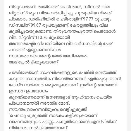
ന്യൂഡൽഹി: രാജ്യത്ത് പെട്രോൾ, ഡീസൽ വില
ലിറ്ററിന് 3 രൂപ വീതം വർധിപ്പിച്ചു. പുതുക്കിയ നിരക്ക്
പ്രകാരം ഡൽഹിയിൽ പെട്രോളിന് 97.77 രൂപയും
ഡീസലിന് 99.67 രൂപയുമാണ്. കേരളത്തിലും വില
കുതിച്ചുയരുകയാണ്. തിരുവനന്തപുരത്ത് പെട്രോൾ
വില ലിറ്ററിന് 110.76 രൂപയായി.
അന്താരാഷ്ട്ര വിപണിയിലെ വിലവർധനവിന്റെ പേര്
പറഞ്ഞ് എണ്ണക്കമ്പനികൾ
സാധാരണക്കാരന്റെ മേൽ അധികഭാരം
അടിച്ചേൽപ്പിക്കുകയാണ്.
പശ്ചിമേഷ്യൻ സംഘർഷങ്ങളുടെ പേരിൽ രാജ്യത്ത്
കടുത്ത സാമ്പത്തിക നിയന്ത്രണങ്ങൾ ഏർപ്പെടുത്താൻ
കേന്ദ്ര സർക്കാർ ഒരുങ്ങുകയാണ്. ഇതിന്റെ ഭാഗമായി
ഇന്ധന ഉപയോഗം
കുറയ്ക്കണമെന്ന് ജനങ്ങളോട് ആഹ്വാനം ചെയ്ത
പ്രധാനമന്ത്രി നരേന്ദ്ര മോദി,
സ്വന്തം വാഹനവ്യൂഹം വെട്ടിച്ചുരുക്കി
‘ചെലവുചുരുക്കൽ’ നാടകം കളിക്കുകയാണ്.
വാഹനങ്ങളുടെ എണ്ണം പകുതിയാക്കാൻ എസ്പിജിക്ക്
നിർദേശം നൽകിയതായാണ്