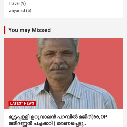
Travel
(9)
wayanad
(5)
You may Missed
LATEST NEWS
മുട്ടപ്പള്ളി ഉറുവാലൻ പറമ്പിൽ മജീദ് (66,OP
മജീദണ്ണൻ പച്ചക്കറി ) മരണപ്പെട്ടു..