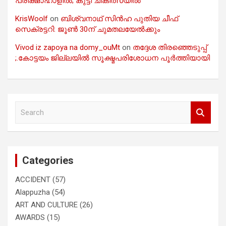
പരീക്ഷാഹാളിൽ; കുട്ടി ചികിത്സയിൽ
KrisWoolf
on
ബിശ്വനാഥ് സിൻഹ പുതിയ ചീഫ്
സെക്രട്ടറി: ജൂൺ 30ന് ചുമതലയേൽക്കും
Vivod iz zapoya na domy_ouMt
on
തദ്ദേശ തിരഞ്ഞെടുപ്പ്
;.കോട്ടയം ജില്ലയിൽ സൂക്ഷ്മപരിശോധന പൂർത്തിയായി
S
e
a
r
c
Categories
h
ACCIDENT
(57)
Alappuzha
(54)
ART AND CULTURE
(26)
AWARDS
(15)