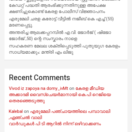
കേഡറ്റ് പദ്ധതി ആരംഭിക്കുന്നതിനുള്ള അപേക്ഷ
ക്ഷണിച്ചുകൊണ്ട് കേരള പോലീസ് വിജ്ഞാപനം
എരുമേലി ചരള കരോട്ട് വീട്ടിൽ നജീബ് കെ എച്ച് (55)
മരണപ്പെട്ടു.
അന്തരിച്ച ആ​ല​ക്ക​പ്പ​റമ്പിൽ​ എ.​വി. ജോ​ർ​ജ് ( ഷിജോ
ജോർജ് ,50) ന്റെ സംസ്കാരം നാളെ
സഹകരണ മേഖല ശക്തിപ്പെടുത്തി പുതുയുഗ കേരളം
സാധ്യമാക്കും: മന്ത്രി എം ലിജു
Recent Comments
Vivod iz zapoya na domy_ivMt
on
കേരള മീഡിയ
അക്കാദമി വൈസ്ചെയർമാനായി കെ.പി റെജിയെ
തെരഞ്ഞെടുത്തു
Kalebal
on
എരുമേലി പഞ്ചായത്തിലെ പമ്പാവാലി
,ഏഞ്ചൽ വാലി
വാർഡുകൾ പി ടി ആറിൽ നിന്ന് ഒഴിവാക്കണം