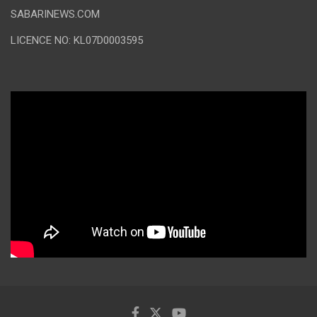
SABARINEWS.COM
LICENCE NO: KL07D0003595