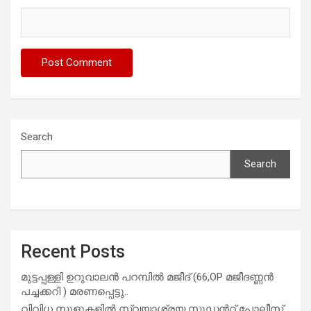
Search
Search
Recent Posts
മുട്ടപ്പള്ളി ഉറുവാലൻ പറമ്പിൽ മജീദ് (66,OP മജീദണ്ണൻ
പച്ചക്കറി ) മരണപ്പെട്ടു..
വിവിധ സ്കൂളുകളില്‍ സ്വയാശ്രയ സ്റ്റുഡന്‍റ് പോലീസ്