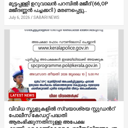
മുട്ടപ്പള്ളി ഉറുവാലൻ പറമ്പിൽ മജീദ് (66,OP
മജീദണ്ണൻ പച്ചക്കറി ) മരണപ്പെട്ടു..
July 6, 2026
SABARI NEWS
LATEST NEWS
വിവിധ സ്കൂളുകളില്‍ സ്വയാശ്രയ സ്റ്റുഡന്‍റ്
പോലീസ് കേഡറ്റ് പദ്ധതി
ആരംഭിക്കുന്നതിനുള്ള അപേക്ഷ