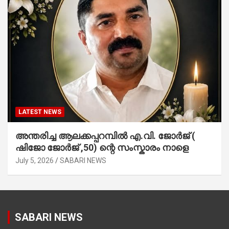
LATEST NEWS
അന്തരിച്ച ആ​ല​ക്ക​പ്പ​റമ്പിൽ​ എ.​വി. ജോ​ർ​ജ് (
ഷിജോ ജോർജ് ,50) ന്റെ സംസ്കാരം നാളെ
July 5, 2026
SABARI NEWS
SABARI NEWS