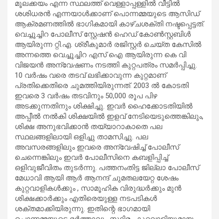
മൂലക്കയം എന്ന സ്ഥലത്ത് വെള്ളാപ്പള്ളിൽ വീട്ടിൽ
ശശിധരൻ എന്നയാൾക്കാണ് പൊന്നമ്മയുടെ ആസിഡ്
ആക്രമണത്തിൽ ഭാഗികമായി കാഴ്ചശക്തി നഷ്ടപ്പെട്ടത്.
വെച്ചൂച്ചിറ പോലീസ് സ്റ്റേഷൻ ഹെഡ് കോൺസ്റ്റബിൾ
ആയിരുന്ന റ്റി.എ. ശ്രീകുമാർ രജിസ്റ്റർ ചെയ്ത കേസിൽ
അന്നത്തെ വെച്ചൂച്ചിറ എസ് ഐ ആയിരുന്ന കെ വി
വിജയൻ അന്വേഷണം നടത്തി കുറ്റപത്രം സമർപ്പിച്ചു.
10 വർഷം വരെ തടവ് ലഭിക്കാവുന്ന കുറ്റമാണ്
പ്രതിക്കെതിരെ ചുമത്തിയിരുന്നത്. 2003 ൽ കോടതി
ഇവരെ 3 വർഷം തടവിനും 50,000 രൂപ പിഴ
അടക്കുന്നതിനും ശിക്ഷിച്ചു. ഇവർ ഹൈക്കോടതിയിൽ
അപ്പീൽ നൽകി ശിക്ഷയിൽ ഇളവ് നേടിയെടുത്തെങ്കിലും,
ശിക്ഷ അനുഭവിക്കാൻ തയ്യാറാകാതെ പല
സ്ഥലങ്ങളിലായി ഒളിച്ചു താമസിച്ചു. പല
അവസരങ്ങളിലും ഇവരെ അന്വേഷിച്ച് പോലീസ്
ചെന്നെങ്കിലും ഇവർ പോലീസിനെ കബളിപ്പിച്ച്
ഒളിവുജീവിതം തുടർന്നു. പത്തനംതിട്ട ജില്ലാ പോലീസ്
മേധാവി ആയി ആർ ആനന്ദ് ചുമതലയേറ്റ ശേഷം
കുറ്റവാളികൾക്കും , സാമൂഹിക വിരുദ്ധർക്കും മുൻ
ശിക്ഷക്കാർക്കും എതിരെയുള്ള നടപടികൾ
ശക്തമാക്കിയിരുന്നു. ഇതിന്റെ ഭാഗമായി
പൊന്നമ്മയുടെ ഭർത്താവും സ്ഥിരം കുറ്റവാളിയുമായ