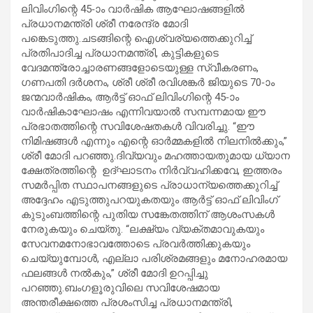
ലിവിംഗിന്റെ 45-ാം വാർഷിക ആഘോഷങ്ങളിൽ
പ്രധാനമന്ത്രി ശ്രീ നരേന്ദ്ര മോദി
പങ്കെടുത്തു.ചടങ്ങിന്റെ ഐശ്വര്യത്തെക്കുറിച്ച്
പ്രതിപാദിച്ച പ്രധാനമന്ത്രി, കുട്ടികളുടെ
വേദമന്ത്രോച്ചാരണങ്ങളോടെയുള്ള സ്വീകരണം,
ഗണപതി ദർശനം, ശ്രീ ശ്രീ രവിശങ്കർ ജിയുടെ 70-ാം
ജന്മവാർഷികം, ആർട്ട് ഓഫ് ലിവിംഗിന്റെ 45-ാം
വാർഷികാഘോഷം എന്നിവയാൽ സമ്പന്നമായ ഈ
പ്രഭാതത്തിന്റെ സവിശേഷതകൾ വിവരിച്ചു. “ഈ
നിമിഷങ്ങൾ എന്നും എന്റെ ഓർമ്മകളിൽ നിലനിൽക്കും,”
ശ്രീ മോദി പറഞ്ഞു.ദിവ്യവും മഹത്തായതുമായ ധ്യാന
ക്ഷേത്രത്തിന്റെ ഉദ്ഘാടനം നിർവ്വഹിക്കവേ, ഇത്തരം
സമർപ്പിത സ്ഥാപനങ്ങളുടെ പ്രാധാന്യത്തെക്കുറിച്ച്
അദ്ദേഹം എടുത്തുപറയുകതയും ആർട്ട് ഓഫ് ലിവിംഗ്
കുടുംബത്തിന്റെ പുതിയ സങ്കേതത്തിന് ആശംസകൾ
നേരുകയും ചെയ്തു. “ലക്ഷ്യം വ്യക്തമാവുകയും
സേവനമനോഭാവത്തോടെ പ്രവർത്തിക്കുകയും
ചെയ്യുമ്പോൾ, എല്ലാ പരിശ്രമങ്ങളും മനോഹരമായ
ഫലങ്ങൾ നൽകും,” ശ്രീ മോദി ഉറപ്പിച്ചു
പറഞ്ഞു.ബംഗളൂരുവിലെ സവിശേഷമായ
അന്തരീക്ഷത്തെ പ്രശംസിച്ച പ്രധാനമന്ത്രി,