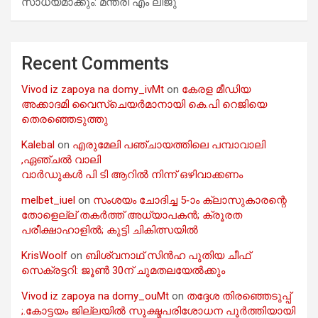
സാധ്യമാക്കും: മന്ത്രി എം ലിജു
Recent Comments
Vivod iz zapoya na domy_ivMt
on
കേരള മീഡിയ
അക്കാദമി വൈസ്ചെയർമാനായി കെ.പി റെജിയെ
തെരഞ്ഞെടുത്തു
Kalebal
on
എരുമേലി പഞ്ചായത്തിലെ പമ്പാവാലി
,ഏഞ്ചൽ വാലി
വാർഡുകൾ പി ടി ആറിൽ നിന്ന് ഒഴിവാക്കണം
melbet_iuel
on
സംശയം ചോദിച്ച 5-ാം ക്ലാസുകാരന്റെ
തോളെല്ല് തകർത്ത് അധ്യാപകൻ; ക്രൂരത
പരീക്ഷാഹാളിൽ; കുട്ടി ചികിത്സയിൽ
KrisWoolf
on
ബിശ്വനാഥ് സിൻഹ പുതിയ ചീഫ്
സെക്രട്ടറി: ജൂൺ 30ന് ചുമതലയേൽക്കും
Vivod iz zapoya na domy_ouMt
on
തദ്ദേശ തിരഞ്ഞെടുപ്പ്
;.കോട്ടയം ജില്ലയിൽ സൂക്ഷ്മപരിശോധന പൂർത്തിയായി