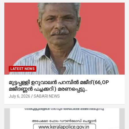
LATEST NEWS
മുട്ടപ്പള്ളി ഉറുവാലൻ പറമ്പിൽ മജീദ് (66,OP
മജീദണ്ണൻ പച്ചക്കറി ) മരണപ്പെട്ടു..
July 6, 2026
SABARI NEWS