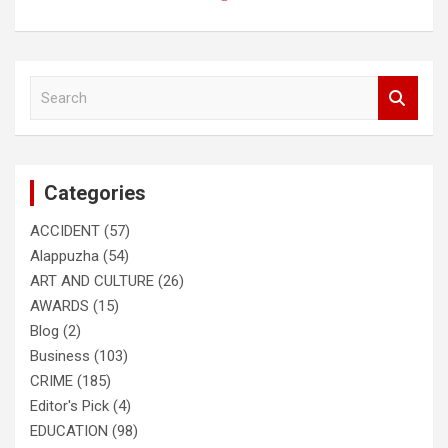
S
e
a
r
c
Categories
h
ACCIDENT
(57)
Alappuzha
(54)
ART AND CULTURE
(26)
AWARDS
(15)
Blog
(2)
Business
(103)
CRIME
(185)
Editor's Pick
(4)
EDUCATION
(98)