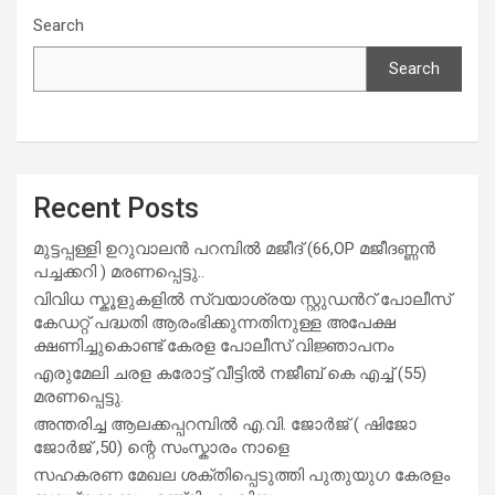
Search
Search
Recent Posts
മുട്ടപ്പള്ളി ഉറുവാലൻ പറമ്പിൽ മജീദ് (66,OP മജീദണ്ണൻ
പച്ചക്കറി ) മരണപ്പെട്ടു..
വിവിധ സ്കൂളുകളില്‍ സ്വയാശ്രയ സ്റ്റുഡന്‍റ് പോലീസ്
കേഡറ്റ് പദ്ധതി ആരംഭിക്കുന്നതിനുള്ള അപേക്ഷ
ക്ഷണിച്ചുകൊണ്ട് കേരള പോലീസ് വിജ്ഞാപനം
എരുമേലി ചരള കരോട്ട് വീട്ടിൽ നജീബ് കെ എച്ച് (55)
മരണപ്പെട്ടു.
അന്തരിച്ച ആ​ല​ക്ക​പ്പ​റമ്പിൽ​ എ.​വി. ജോ​ർ​ജ് ( ഷിജോ
ജോർജ് ,50) ന്റെ സംസ്കാരം നാളെ
സഹകരണ മേഖല ശക്തിപ്പെടുത്തി പുതുയുഗ കേരളം