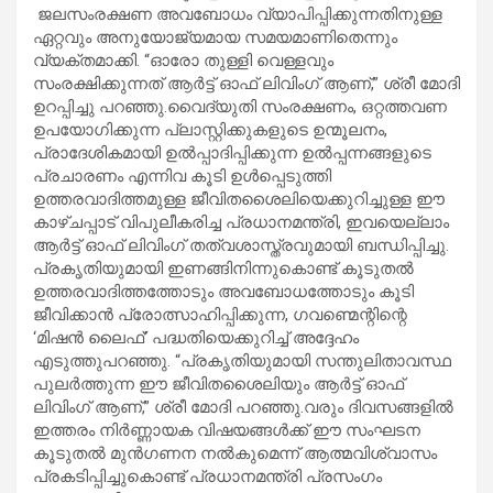
ജലസംരക്ഷണ അവബോധം വ്യാപിപ്പിക്കുന്നതിനുള്ള
ഏറ്റവും അനുയോജ്യമായ സമയമാണിതെന്നും
വ്യക്തമാക്കി. “ഓരോ തുള്ളി വെള്ളവും
സംരക്ഷിക്കുന്നത് ആർട്ട് ഓഫ് ലിവിംഗ് ആണ്,” ശ്രീ മോദി
ഉറപ്പിച്ചു പറഞ്ഞു.വൈദ്യുതി സംരക്ഷണം, ഒറ്റത്തവണ
ഉപയോഗിക്കുന്ന പ്ലാസ്റ്റിക്കുകളുടെ ഉന്മൂലനം,
പ്രാദേശികമായി ഉൽപ്പാദിപ്പിക്കുന്ന ഉൽപ്പന്നങ്ങളുടെ
പ്രചാരണം എന്നിവ കൂടി ഉൾപ്പെടുത്തി
ഉത്തരവാദിത്തമുള്ള ജീവിതശൈലിയെക്കുറിച്ചുള്ള ഈ
കാഴ്ചപ്പാട് വിപുലീകരിച്ച പ്രധാനമന്ത്രി, ഇവയെല്ലാം
ആർട്ട് ഓഫ് ലിവിംഗ് തത്വശാസ്ത്രവുമായി ബന്ധിപ്പിച്ചു.
പ്രകൃതിയുമായി ഇണങ്ങിനിന്നുകൊണ്ട് കൂടുതൽ
ഉത്തരവാദിത്തത്തോടും അവബോധത്തോടും കൂടി
ജീവിക്കാൻ പ്രോത്സാഹിപ്പിക്കുന്ന, ഗവണ്മെന്റിന്റെ
‘മിഷൻ ലൈഫ്’ പദ്ധതിയെക്കുറിച്ച് അദ്ദേഹം
എടുത്തുപറഞ്ഞു. “പ്രകൃതിയുമായി സന്തുലിതാവസ്ഥ
പുലർത്തുന്ന ഈ ജീവിതശൈലിയും ആർട്ട് ഓഫ്
ലിവിംഗ് ആണ്,” ശ്രീ മോദി പറഞ്ഞു.വരും ദിവസങ്ങളിൽ
ഇത്തരം നിർണ്ണായക വിഷയങ്ങൾക്ക് ഈ സംഘടന
കൂടുതൽ മുൻഗണന നൽകുമെന്ന് ആത്മവിശ്വാസം
പ്രകടിപ്പിച്ചുകൊണ്ട് പ്രധാനമന്ത്രി പ്രസംഗം