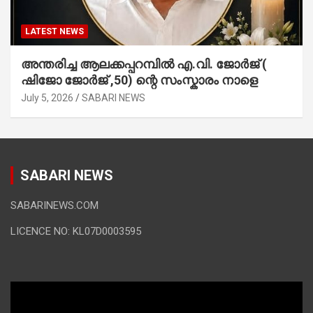
LATEST NEWS
അന്തരിച്ച ആ​ല​ക്ക​പ്പ​റമ്പിൽ​ എ.​വി. ജോ​ർ​ജ് (
ഷിജോ ജോർജ് ,50) ന്റെ സംസ്കാരം നാളെ
July 5, 2026
SABARI NEWS
SABARI NEWS
SABARINEWS.COM
LICENCE NO: KL07D0003595