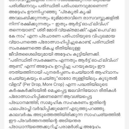
പരിശീലനവും പരിസ്ഥിതി പരിപാലനവുമാണെന്ന്
അദ്ദേഹം ഊന്നിപ്പറഞ്ഞു. “പ്രകൃതി കൃഷി
അവലംബിക്കുന്നതും ഭൂമിമാതാവിനെ രാസവസ്തുക്കളിൽ
നിന്ന് രക്ഷിക്കുന്നതും – ഇതും ആർട്ട് ഓഫ് ലിവിംഗ്
തന്നെയാണ്,” ശ്രീ മോദി വ്യക്തമാക്കി.”ഏക് പെഡ് മാ
കേ നാം” എന്ന പ്രചാരണ പരിപാടിയുടെ വിപുലമായ
വ്യാപനത്തെ പ്രോത്സാഹിപ്പിച്ചുകൊണ്ട്, പരിസ്ഥിതി
സംരക്ഷണത്തെ മികച്ച രീതിയിലുള്ള
ജീവിതശൈലിയുമായി അദ്ദേഹം കൂട്ടിയിണക്കി.
“പരിസ്ഥിതി സംരക്ഷണം എന്നതും ആർട്ട് ഓഫ് ലിവിംഗ്
ആണ്,” എന്ന് അദ്ദേഹം ഉറപ്പിച്ചു പറയുകയും ഈ
ദൗത്യത്തിനായി പുനരർപ്പണം ചെയ്യാൻ ആഹ്വാനം
ചെയ്യുകയും ചെയ്തു.”ഓരോ തുള്ളിയിലും കൂടുതൽ
വിളവ്” (Per Drop, More Crop) എന്ന പദ്ധതിയിലൂടെ
കർഷകർക്കിടയിൽ മെച്ചപ്പെട്ട ജലവിനിയോഗ രീതികൾ
പ്രോത്സാഹിപ്പിക്കണമെന്ന് ആവശ്യപ്പെട്ട
പ്രധാനമന്ത്രി, സാമൂഹിക സഹകരണം ഇതിന്റെ
ഫലപ്രാപ്തി വർദ്ധിപ്പിക്കുമെന്ന് എടുത്തുപറഞ്ഞു.
കാലവർഷം അടുത്തെത്തിയിരിക്കുന്ന സാഹചര്യത്തിൽ
ഈ പ്രവർത്തനത്തിന്റെ അടിയന്തര
പ്രാധാന്യത്തെക്കുറിച്ച്‌ പരാമർശിച്ച അദ്ദേഹം