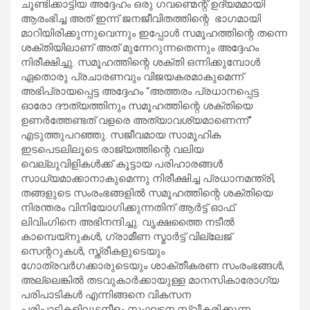
ചൂണ്ടിക്കാട്ടിയ അദ്ദേഹം ഒരു ഗവണ്മെന്റ് ഉദ്യമമായി
ആരംഭിച്ച അത് ഇന്ന് ജനജീവിതത്തിന്റെ ഭാഗമായി
മാറിയിരിക്കുന്നുവെന്നും ഇപ്പോൾ സമൂഹത്തിന്റെ തന്നെ
ശക്തിയിലാണ് അത് മുന്നേറുന്നതെന്നും അദ്ദേഹം
നിരീക്ഷിച്ചു. സമൂഹത്തിന്റെ ശക്തി ഒന്നിക്കുമ്പോൾ
ഏതൊരു പ്രചാരണവും വിജയകരമാകുമെന്ന്
അഭിപ്രായപ്പെട്ട അദ്ദേഹം “അത്തരം പ്രധാനപ്പെട്ട
ഓരോ ദൗത്യത്തിനും സമൂഹത്തിന്റെ ശക്തിയെ
ഉണർത്തേണ്ടത് വളരെ അത്യാവശ്യമാണെന്ന്”
എടുത്തുപറഞ്ഞു. സജീവമായ സാമൂഹിക
ഇടപെടലിലൂടെ രാജ്യത്തിന്റെ വലിയ
വെല്ലുവിളികൾക്ക് കൂട്ടായ പരിഹാരങ്ങൾ
സാധ്യമാക്കാനാകുമെന്നു നിരീക്ഷിച്ച പ്രധാനമന്ത്രി,
തങ്ങളുടെ സംരംഭങ്ങളിൽ സമൂഹത്തിന്റെ ശക്തിയെ
നിരന്തരം വിനിയോഗിക്കുന്നതിന് ആർട്ട് ഓഫ്
ലിവിംഗിനെ അഭിനന്ദിച്ചു. വൃക്ഷത്തൈ നടീൽ
കാമ്പെയ്‌നുകൾ, ഗ്രാമീണ സ്മാർട്ട് വില്ലേജ്
സെന്ററുകൾ, സ്ത്രീകളുടെയും
ഗോത്രവർഗക്കാരുടെയും ശാക്തീകരണ സംരംഭങ്ങൾ,
അല്ലെങ്കിൽ തടവുകാർക്കായുള്ള മാനസികാരോഗ്യ
പരിപാടികൾ എന്നിങ്ങനെ വികസന
പരിപാടികളിലുടനീളം സംഘടന സ്വീകരിക്കുന്ന