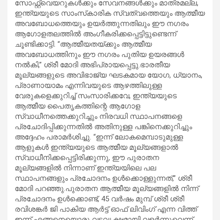
സോഫ്റ്റ്‌വെയറുകൾക്കും സേവനങ്ങൾക്കും മാത്രമല്ല,
ഇന്ത്യയുടെ സാംസ്‌കാരിക സ്വത്വത്തെയും ആത്മീയ
അവബോധത്തെയും ഉയർത്തുന്നതിലും ഈ നഗരം
ആഗോളതലത്തിൽ അംഗീകരിക്കപ്പെട്ടിട്ടുണ്ടെന്ന്
ചൂണ്ടിക്കാട്ടി. “ആത്മീയതയ്ക്കും ആത്മീയ
അവബോധത്തിനും ഈ നഗരം പുതിയ ഉയരങ്ങൾ
നൽകി,” ശ്രീ മോദി അഭിപ്രായപ്പെട്ടു.ഭാരതീയ
മൂല്യങ്ങളുടെ അവിഭാജ്യ ഘടകമായ യോഗ, ധ്യാനം,
പ്രാണായാമം എന്നിവയുടെ ആഴത്തിലുള്ള
വേരുകളെക്കുറിച്ച് സംസാരിക്കവേ, ഇന്ത്യയുടെ
ആത്മീയ പൈതൃകത്തിന്റെ ആഗോള
സ്വാധീനത്തെക്കുറിച്ചും നിരവധി സ്ഥാപനങ്ങളെ
പ്രചോദിപ്പിക്കുന്നതിൽ അതിനുള്ള പങ്കിനെക്കുറിച്ചും
അദ്ദേഹം പരാമർശിച്ചു. “ഇന്ന് ലോകമെമ്പാടുമുള്ള
ആളുകൾ ഇന്ത്യയുടെ ആത്മീയ മൂല്യങ്ങളാൽ
സ്വാധീനിക്കപ്പെട്ടിരിക്കുന്നു, ഈ പുരാതന
മൂല്യങ്ങളിൽ നിന്നാണ് ഇന്ത്യയിലെ പല
സ്ഥാപനങ്ങളും പ്രചോദനം ഉൾക്കൊള്ളുന്നത്,” ശ്രീ
മോദി പറഞ്ഞു.പുരാതന ആത്മീയ മൂല്യങ്ങളിൽ നിന്ന്
പ്രചോദനം ഉൾക്കൊണ്ട്, 45 വർഷം മുമ്പ് ശ്രീ ശ്രീ
രവിശങ്കർ ജി പാകിയ ആർട്ട് ഓഫ് ലിവിംഗ് എന്ന വിത്ത്
ഇന്ന് എങ്ങനെയൊരു വടവൃക്ഷമായി വളർന്നുവെന്ന്