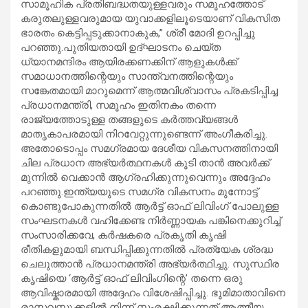
സാമൂഹിക പ്രതിബദ്ധതയുള്ളവരും സമൂഹത്തോട്
കരുതലുള്ളവരുമായ യുവാക്കളിലൂടെയാണ് വികസിത
ഭാരതം കെട്ടിപ്പടുക്കാനാകുക,” ശ്രീ മോദി ഉറപ്പിച്ചു
പറഞ്ഞു.പുതിയതായി ഉദ്ഘാടനം ചെയ്ത
ധ്യാനമന്ദിരം ആയിരക്കണക്കിന് ആളുകൾക്ക്
സമാധാനത്തിന്റെയും സാന്ത്വനത്തിന്റെയും
സങ്കേതമായി മാറുമെന്ന് ആത്മവിശ്വാസം പ്രകടിപ്പിച്ച
പ്രധാനമന്ത്രി, സമൂഹം ഇതിനകം തന്നെ
രാജ്യത്തോടുള്ള തങ്ങളുടെ കർത്തവ്യങ്ങൾ
മാതൃകാപരമായി നിറവേറ്റുന്നുണ്ടെന്ന് അംഗീകരിച്ചു.
അതോടൊപ്പം സമഗ്രമായ ദേശീയ വികസനത്തിനായി
ചില പ്രധാന അഭ്യർത്ഥനകൾ കൂടി താൻ അവർക്ക്
മുന്നിൽ വെക്കാൻ ആഗ്രഹിക്കുന്നുവെന്നും അദ്ദേഹം
പറഞ്ഞു.ഇന്ത്യയുടെ സമഗ്ര വികസനം മുന്നോട്ട്
കൊണ്ടുപോകുന്നതിൽ ആർട്ട് ഓഫ് ലിവിംഗ് പോലുള്ള
സംഘടനകൾ വഹിക്കേണ്ട നിർണ്ണായക പങ്കിനെക്കുറിച്ച്
സംസാരിക്കവേ, കർഷകരെ പ്രകൃതി കൃഷി
രീതികളുമായി ബന്ധിപ്പിക്കുന്നതിൽ പ്രത്യേക ശ്രദ്ധ
ചെലുത്താൻ പ്രധാനമന്ത്രി അഭ്യർത്ഥിച്ചു. സുസ്ഥിര
കൃഷിയെ ‘ആർട്ട് ഓഫ് ലിവിംഗിന്റെ’ തന്നെ ഒരു
ആവിഷ്കാരമായി അദ്ദേഹം വിശേഷിപ്പിച്ചു. ഭൂമിമാതാവിനെ
രാസവസ്തുക്കളിൽ നിന്ന് സംരക്ഷിക്കുന്നത് ആത്മീയ