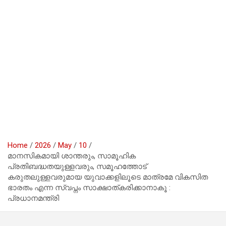
Home
2026
May
10
മാനസികമായി ശാന്തരും, സാമൂഹിക
പ്രതിബദ്ധതയുള്ളവരും, സമൂഹത്തോട്
കരുതലുള്ളവരുമായ യുവാക്കളിലൂടെ മാത്രമേ വികസിത
ഭാരതം എന്ന സ്വപ്നം സാക്ഷാത്കരിക്കാനാകൂ :
പ്രധാനമന്ത്രി