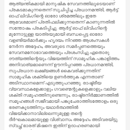
ആത്യന്തികമായി മാനുഷിക സേവനത്തിലൂടെയാണ്
പ്രകടമാകുന്നതെന്ന് സൂചിപ്പിച്ച പ്രധാനമന്ത്രി, ആർട്ട്
ഓഫ് ലിവിംഗിന്റെ ഓരോ ശ്രമത്തിലും ഇതേ
ആവേശമാണ് പ്രതിഫലിക്കുന്നതെന്ന് കാണുന്നതിൽ
സന്തോഷം പ്രകടിപ്പിച്ചു. ആർട്ട് ഓഫ് ലിവിംഗിന്റെ
മുന്നോട്ടുള്ള യാത്രയുമായി ബന്ധപ്പെട്ട ഓരോ
വളണ്ടിയർമാർക്കും ഹൃദയം നിറഞ്ഞ ആശംസകൾ
നേർന്ന അദ്ദേഹം, അവരുടെ സമർപ്പണത്തെയും
സേവനമനോഭാവത്തെയും പ്രശംസിച്ചു.ഏതൊരു
ദൗത്യത്തിന്റെയും വിജയത്തിന് സാമൂഹിക പങ്കാളിത്തം
അനിവാര്യമാണെന്ന് ഊന്നിപ്പറഞ്ഞ പ്രധാനമന്ത്രി,
സുപ്രധാന ലക്ഷ്യങ്ങൾ കൈവരിക്കുന്നതിന്
സാമൂഹിക ശക്തിയെ ഉണർത്തുക എന്നതാണ്
അടിസ്ഥാനമെന്ന് എടുത്തുപറഞ്ഞു. രാഷ്ട്രീയ
വ്യവസ്ഥകളേക്കാളും ഗവണ്മെന്റുകളെക്കാളും വലിയ
ശക്തി സമൂഹത്തിനുണ്ടെന്നും, രാഷ്ട്രനിർമ്മാണത്തിൽ
സമൂഹങ്ങൾ സജീവമായി പങ്കുചേരാത്തിടത്തോളം ഒരു
ഭരണകൂടത്തിനും യഥാർത്ഥത്തിൽ
വിജയിക്കാനാവില്ലെന്നുമുള്ള തന്റെ
ദീർഘകാലമായുള്ള വിശ്വാസം അദ്ദേഹം അടിവരയിട്ടു.
സ്വച്ഛ് ഭാരത് മിഷനെ ഇതിന് ഉദാഹരണമായി