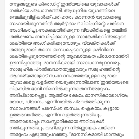
നേട്ടങ്ങളുടെ ക്രെഡിറ്റ് ഇന്ത്യയിലെ യുവാക്കൾക്ക്
നൽകിയ പ്രധാനമന്ത്രി, ആധുനിക യുഗത്തിലെ
വെല്ലുവിളികൾക്ക് പരിഹാരം കാണാൻ യുവാക്കളെ
സഹായിക്കുന്നതിൽ ആർട്ട് ഓഫ് ലിവിംഗിന്റെ പങ്കിനെ
അംഗീകരിച്ചു.അകലെയിരിക്കുന്ന വ്യക്തികളെ തമ്മിൽ
തൽക്ഷണം ബന്ധിപ്പിക്കാനുള്ള സാങ്കേതികവിദ്യയുടെ
ശക്തിയെ അംഗീകരിക്കുമ്പോഴും, വ്യക്തികൾക്ക്
തങ്ങളുമായി തന്നെ ബന്ധപ്പെടാനുള്ള കഴിവിനെ
ശക്തിപ്പെടുത്തേണ്ടതിന്റെ ആവശ്യകത പ്രധാനമന്ത്രി
ഊന്നിപ്പറഞ്ഞു. മാനസികമായി സമാധാനമുള്ളവരും
സാമൂഹിക പ്രതിബദ്ധതയുള്ളവരും സമൂഹത്തിന്റെ
ആവശ്യങ്ങളോട് സംവേദനക്ഷമതയുള്ളവരുമായ
യുവാക്കളെ വളർത്തിയെടുക്കുന്നതിലാണ് ഇന്ത്യയുടെ
വികസിത ഭാവി നിലനിൽക്കുന്നതെന്ന് അദ്ദേഹം
അഭിപ്രായപ്പെട്ടു. ആത്മീയ ക്ഷേമം, മാനസികാരോഗ്യം,
യോഗ, ധ്യാനം എന്നിവയിൽ പ്രവർത്തിക്കുന്ന
സ്ഥാപനങ്ങൾ പരസ്പര ബന്ധം, ഐക്യം, കൂട്ടായ
ഉത്തരവാദിത്തം എന്നിവ വളർത്തുന്നതിലും
അതോടൊപ്പം സാംസ്കാരികമായ അറിവുകൾ
നൽകുന്നതിലും വഹിക്കുന്ന നിർണ്ണായക പങ്കിനെ
അദ്ദേഹം എടുത്തുപറഞ്ഞു. “മാനസികമായി ശാന്തരും