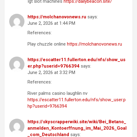
Igt slot machines
https://dailybeacon.site/
https://molchanovonews.ru
says:
June 2, 2026 at 1:44 PM
References:
Play chuzzle online
https://molchanovonews.ru
https://escatter11.fullerton.edu/nfs/show_us
er.php?userid=9766394
says:
June 2, 2026 at 3:32 PM
References:
River palms casino laughlin nv
https://escatter11.fullerton.edu/nfs/show_user.p
hp?userid=9766394
https://skyscrapperwiki.site/wiki/Bei_Betano_
anmelden_Kontoerffnung_im_Mai_2026_Goal
_com_Deutschland
says: