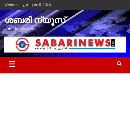
Skip
Wednesday, August 5, 2026
to
content
ശബരി ന്യൂസ്
sabarinews.com