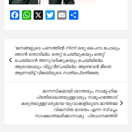
F
W
X
T
E
S
a
h
wi
m
h
ce
at
tt
ail
ar
b
s
er
e
Post
‘ജനങ്ങളുടെ പണത്തിൽ നിന്ന് ഒരു പൈസ പോലും
o
A
navigation
ഞാൻ തൊടില്ല. തെറ്റ് ചെയ്യുകയും തെറ്റ്
o
p
ചെയ്യാൻ അനുവദിക്കുകയും ചെയ്യില്ല.
ആരായാലും വിട്ടുവീഴ്ചയില്ല. ആണ്ടവൻ മീതെ
k
p
ആണയിട്ട് വിജയ്‍യുടെ സത്യപ്രതിജ്ഞ,
മാനസികമായി ശാന്തരും, സാമൂഹിക
പ്രതിബദ്ധതയുള്ളവരും, സമൂഹത്തോട്
കരുതലുള്ളവരുമായ യുവാക്കളിലൂടെ മാത്രമേ
വികസിത ഭാരതം എന്ന സ്വപ്നം
സാക്ഷാത്കരിക്കാനാകൂ : പ്രധാനമന്ത്രി