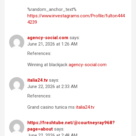
%random_anchor_text%
https://www.investagrams.com/Profile/fulton444
4239
agency-social.com
says:
June 21, 2026 at 1:26 AM
References:
Winning at blackjack
agency-social.com
italia24.tv
says:
June 22, 2026 at 2:33 AM
References:
Grand casino tunica ms
italia24.tv
https://freshtube.net/@courtneyray968?
page=about
says:
June 22, 2026 at 2:48 AM