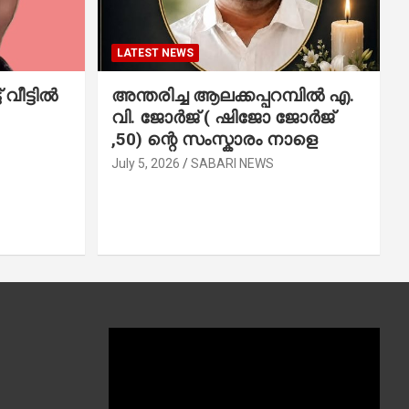
LATEST NEWS
വീട്ടിൽ
അന്തരിച്ച ആ​ല​ക്ക​പ്പ​റമ്പിൽ​ എ.​
വി. ജോ​ർ​ജ് ( ഷിജോ ജോർജ്
,50) ന്റെ സംസ്കാരം നാളെ
July 5, 2026
SABARI NEWS