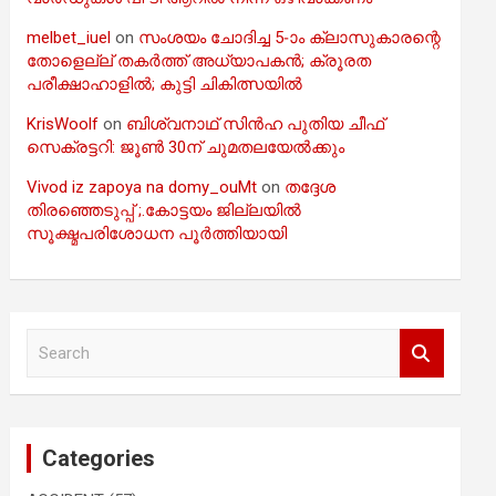
melbet_iuel
on
സംശയം ചോദിച്ച 5-ാം ക്ലാസുകാരന്റെ
തോളെല്ല് തകർത്ത് അധ്യാപകൻ; ക്രൂരത
പരീക്ഷാഹാളിൽ; കുട്ടി ചികിത്സയിൽ
KrisWoolf
on
ബിശ്വനാഥ് സിൻഹ പുതിയ ചീഫ്
സെക്രട്ടറി: ജൂൺ 30ന് ചുമതലയേൽക്കും
Vivod iz zapoya na domy_ouMt
on
തദ്ദേശ
തിരഞ്ഞെടുപ്പ് ;.കോട്ടയം ജില്ലയിൽ
സൂക്ഷ്മപരിശോധന പൂർത്തിയായി
S
e
a
r
c
Categories
h