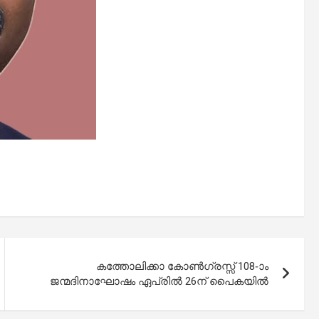
കത്തോലിക്കാ കോൺഗ്രസ്സ് 108-ാം
ജന്മദിനാഘോഷം ഏപ്രിൽ 26ന് പൈകയിൽ