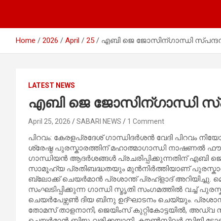
Home
2026
April
25
എബി ജെ ജോസിന്ഗാന്ധി സ്പന്ദന 
LATEST NEWS
എബി ജെ ജോസിന്ഗാന്ധി സ്പന
April 25, 2026
SABARI NEWS
1 Comment
പിറവം: കേരളപ്രദേശ് ഗാന്ധിദർശൻ വേദി പിറവം നിയോജക
ശ്രേഷ്ഠ പുരസ്കാരത്തിന് മഹാത്മാഗാന്ധി നാഷണ
ഗാന്ധിയൻ ആദർശങ്ങൾ പ്രചരിപ്പിക്കുന്നതിന് എബി 
സാമൂഹ്യ പ്രതിബദ്ധതയും മുൻനിർത്തിയാണ് പുരസ്കാര
ബ്ലോക്ക് ചെയർമാൻ പ്രശാന്ത് പ്രഹ്ളാദ് അറിയിച്ചു. മ
സംഘടിപ്പിക്കുന്ന ഗാന്ധി സ്മൃതി സംഗമത്തിൽ വച്ച് പ
ചെയർപേഴ്സൺ ദിയ ബിനു ഉദ്ഘാടനം ചെയ്യും. പ്രശാന്
തോമസ് താളനാനി, ജെയിംസ് കുറ്റികോട്ടയിൽ, അഡ്വ സി 
ചെയർമാൻ ബിജു വരിക്കയാനി, കൗൺസിലർ സിജി ടോണി, 