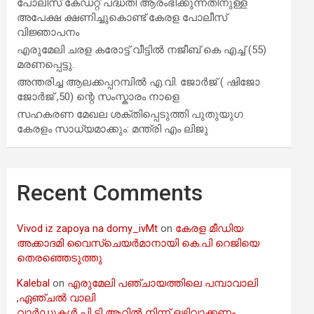
പോലീസ് കേഡറ്റ് പദ്ധതി ആരംഭിക്കുന്നതിനുള്ള
അപേക്ഷ ക്ഷണിച്ചുകൊണ്ട് കേരള പോലീസ്
വിജ്ഞാപനം
എരുമേലി ചരള കരോട്ട് വീട്ടിൽ നജീബ് കെ എച്ച് (55)
മരണപ്പെട്ടു.
അന്തരിച്ച ആ​ല​ക്ക​പ്പ​റമ്പിൽ​ എ.​വി. ജോ​ർ​ജ് ( ഷിജോ
ജോർജ് ,50) ന്റെ സംസ്കാരം നാളെ
സഹകരണ മേഖല ശക്തിപ്പെടുത്തി പുതുയുഗ
കേരളം സാധ്യമാക്കും: മന്ത്രി എം ലിജു
Recent Comments
Vivod iz zapoya na domy_ivMt
on
കേരള മീഡിയ
അക്കാദമി വൈസ്ചെയർമാനായി കെ.പി റെജിയെ
തെരഞ്ഞെടുത്തു
Kalebal
on
എരുമേലി പഞ്ചായത്തിലെ പമ്പാവാലി
,ഏഞ്ചൽ വാലി
വാർഡുകൾ പി ടി ആറിൽ നിന്ന് ഒഴിവാക്കണം