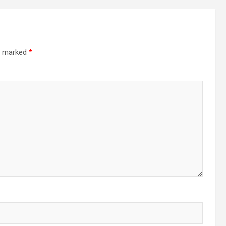
re marked
*