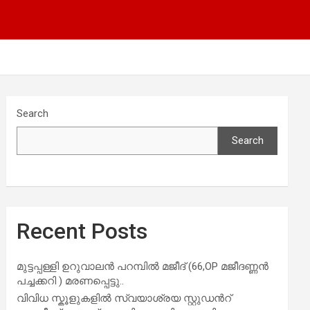
Search
Search
Recent Posts
മുട്ടപ്പള്ളി ഉറുവാലൻ പറമ്പിൽ മജീദ് (66,OP മജീദണ്ണൻ
പച്ചക്കറി ) മരണപ്പെട്ടു..
വിവിധ സ്കൂളുകളില്‍ സ്വയാശ്രയ സ്റ്റുഡന്‍റ്