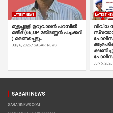
LATEST NEWS
LATEST NE
മുട്ടപ്പള്ളി ഉറുവാലൻ പറമ്പിൽ
വിവിധ സ്
മജീദ് (66,OP മജീദണ്ണൻ പച്ചക്കറി
സ്വയാശ്
) മരണപ്പെട്ടു..
പോലീസ് 
ആരംഭിക്
July 6, 2026
SABARI NEWS
ക്ഷണിച്
പോലീസ്
July 5, 2026
SABARI NEWS
SABARINEWS.COM