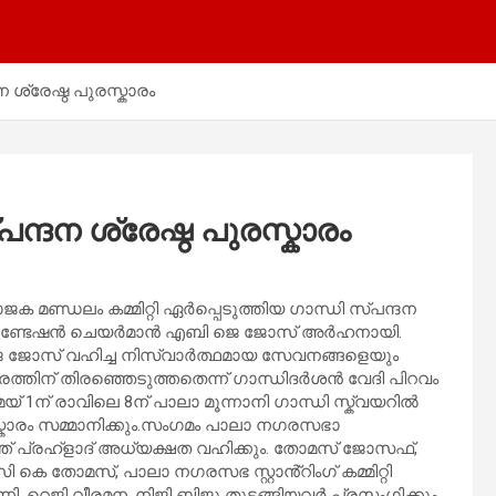
ശ്രേഷ്ഠ പുരസ്കാരം
്ദന ശ്രേഷ്ഠ പുരസ്കാരം
 മണ്ഡലം കമ്മിറ്റി ഏർപ്പെടുത്തിയ ഗാന്ധി സ്പന്ദന
ൽ ഫൗണ്ടേഷൻ ചെയർമാൻ എബി ജെ ജോസ് അർഹനായി.
ജെ ജോസ് വഹിച്ച നിസ്വാർത്ഥമായ സേവനങ്ങളെയും
ത്തിന് തിരഞ്ഞെടുത്തതെന്ന് ഗാന്ധിദർശൻ വേദി പിറവം
െയ് 1ന് രാവിലെ 8ന് പാലാ മൂന്നാനി ഗാന്ധി സ്ക്വയറിൽ
ുരസ്കാരം സമ്മാനിക്കും.സംഗമം പാലാ നഗരസഭാ
ത് പ്രഹ്ളാദ് അധ്യക്ഷത വഹിക്കും. തോമസ് ജോസഫ്,
കെ തോമസ്, പാലാ നഗരസഭ സ്റ്റാൻ്റിംഗ് കമ്മിറ്റി
റെജി വീരമന, നിജി ബിജു തുടങ്ങിയവർ പ്രസംഗിക്കും.