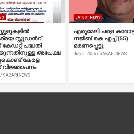
WS
LATEST NEWS
കൂളുകളില്‍
എരുമേലി ചരള കരോട്ട് 
രയ സ്റ്റുഡന്‍റ്
നജീബ് കെ എച്ച് (55)
കേഡറ്റ് പദ്ധതി
മരണപ്പെട്ടു.
കുന്നതിനുള്ള അപേക്ഷ
July 5, 2026
SABARI NEWS
ചുകൊണ്ട് കേരള
 വിജ്ഞാപനം
SABARI NEWS