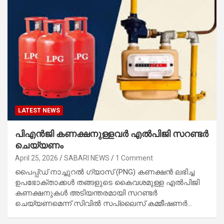
LATEST NEWS
പിഎൻജി കണക്ഷനുള്ളവർ എൽപിജി സറണ്ടർ
ചെയ്യണം
April 25, 2026
SABARI NEWS
1 Comment
പൈപ്പ്ഡ് നാച്ചുറൽ ഗ്യാസ് (PNG) കണക്ഷൻ ലഭിച്ച
ഉപഭോക്താക്കൾ തങ്ങളുടെ കൈവശമുള്ള എൽപിജി
കണക്ഷനുകൾ അടിയന്തരമായി സറണ്ടർ
ചെയ്യണമെന്ന് സിവിൽ സപ്ലൈസ് കമ്മീഷണർ…