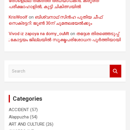
തോളെല്ല് തകർത്ത് അധ്യാപകൻ; ക്രൂരത
പരീക്ഷാഹാളിൽ; കുട്ടി ചികിത്സയിൽ
KrisWoolf
on
ബിശ്വനാഥ് സിൻഹ പുതിയ ചീഫ്
സെക്രട്ടറി: ജൂൺ 30ന് ചുമതലയേൽക്കും
Vivod iz zapoya na domy_ouMt
on
തദ്ദേശ തിരഞ്ഞെടുപ്പ്
;.കോട്ടയം ജില്ലയിൽ സൂക്ഷ്മപരിശോധന പൂർത്തിയായി
S
e
a
r
c
Categories
h
ACCIDENT
(57)
Alappuzha
(54)
ART AND CULTURE
(26)