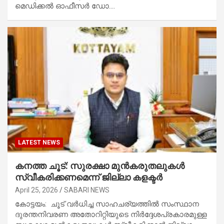
മെഡിക്കൽ ഓഫീസർ ഡോ.…
LATEST NEWS
കനത്ത ചൂട്: സുരക്ഷാ മുൻകരുതലുകൾ
സ്വീകരിക്കണമെന്ന് ജില്ലാ കളക്ടർ
April 25, 2026
SABARI NEWS
കോട്ടയം: ചൂട് വർധിച്ച സാഹചര്യത്തിൽ സംസ്ഥാന
ദുരന്തനിവരണ അതോറിറ്റിയുടെ നിർദ്ദേശപ്രകാരമുള്ള