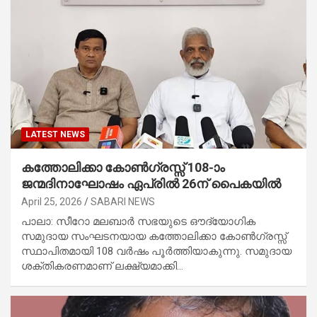
LATEST NEWS
കത്തോലിക്കാ കോൺഗ്രസ്സ് 108-ാം
ജന്മദിനാഘോഷം ഏപ്രിൽ 26ന് പൈകയിൽ
April 25, 2026
SABARI NEWS
പാലാ: സീറോ മലബാർ സഭയുടെ ഔദ്യോഗിക
സമുദായ സംഘടനയായ കത്തോലിക്കാ കോൺഗ്രസ്സ്
സ്ഥാപിതമായി 108 വർഷം പൂർത്തിയാകുന്നു. സമുദായ
ശക്തികരണമാണ് ലക്ഷ്യമാക്കി…