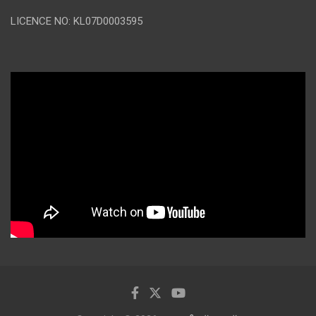
LICENCE NO: KL07D0003595