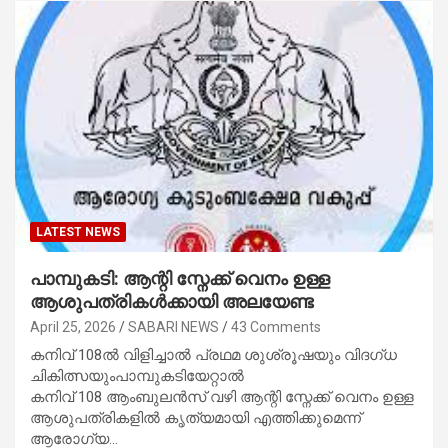
LATEST NEWS
പാമ്പുകടി: ആന്റി സ്നേക്ക് വെനം ഉള്ള
ആശുപത്രികൾക്കായി അലയേണ്ട
April 25, 2026
SABARI NEWS
43 Comments
കനിവ് 108ൽ വിളിച്ചാൽ പ്രഥമ ശുശ്രൂഷയും വിദഗ്ധ
ചികിത്സയുംപാമ്പുകടിയേറ്റാൽ
കനിവ് 108 ആംബുലൻസ് വഴി ആന്റി സ്നേക്ക് വെനം ഉള്ള
ആശുപത്രികളിൽ കൃത്യമായി എത്തിക്കുമെന്ന്
ആരോഗ്യ…