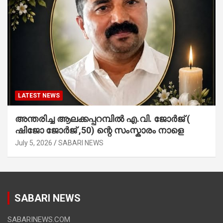
LATEST NEWS
അന്തരിച്ച ആ​ല​ക്ക​പ്പ​റമ്പിൽ​ എ.​വി. ജോ​ർ​ജ് (
ഷിജോ ജോർജ് ,50) ന്റെ സംസ്കാരം നാളെ
July 5, 2026
SABARI NEWS
SABARI NEWS
SABARINEWS.COM