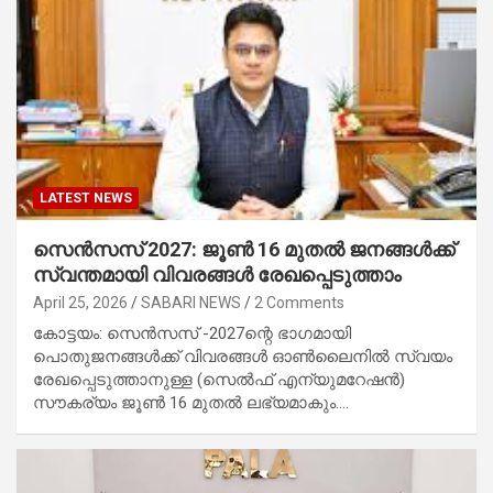
LATEST NEWS
സെൻസസ് 2027: ജൂൺ 16 മുതൽ ജനങ്ങൾക്ക്
സ്വന്തമായി വിവരങ്ങൾ രേഖപ്പെടുത്താം
April 25, 2026
SABARI NEWS
2 Comments
കോട്ടയം: സെൻസസ് -2027ന്റെ ഭാഗമായി
പൊതുജനങ്ങൾക്ക് വിവരങ്ങൾ ഓൺലൈനിൽ സ്വയം
രേഖപ്പെടുത്താനുള്ള (സെൽഫ് എന്യുമറേഷൻ)
സൗകര്യം ജൂൺ 16 മുതൽ ലഭ്യമാകും.…