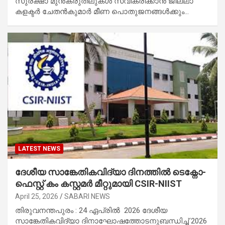
സുരക്ഷാ മുൻകരുതലുകൾ സ്വീകരിക്കാൻ ജില്ലാ
കളക്ടർ ചേതൻകുമാർ മീണ പൊതുജനങ്ങൾക്കും…
LATEST NEWS
ദേശീയ സാങ്കേതികവിദ്യാ ദിനത്തിൽ ടെക്നോ-
ഫെസ്റ്റ് കം കസ്റ്റമർ മീറ്റുമായി CSIR-NIIST
April 25, 2026
SABARI NEWS
തിരുവനന്തപുരം : 24 ഏപ്രിൽ 2026 ദേശീയ
സാങ്കേതികവിദ്യാ ദിനാഘോഷത്തോടനുബന്ധിച്ച് 2026