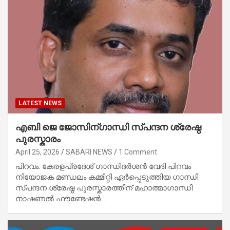
LATEST NEWS
എബി ജെ ജോസിന്ഗാന്ധി സ്പന്ദന ശ്രേഷ്ഠ
പുരസ്കാരം
April 25, 2026
SABARI NEWS
1 Comment
പിറവം: കേരളപ്രദേശ് ഗാന്ധിദർശൻ വേദി പിറവം
നിയോജക മണ്ഡലം കമ്മിറ്റി ഏർപ്പെടുത്തിയ ഗാന്ധി
സ്പന്ദന ശ്രേഷ്ഠ പുരസ്കാരത്തിന് മഹാത്മാഗാന്ധി
നാഷണൽ ഫൗണ്ടേഷൻ…