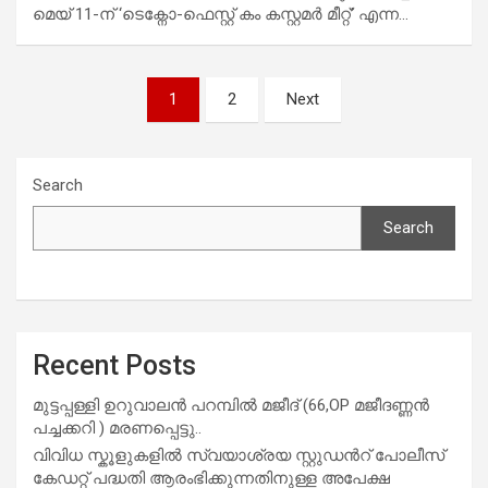
മെയ് 11-ന് ‘ടെക്നോ-ഫെസ്റ്റ് കം കസ്റ്റമർ മീറ്റ്’ എന്ന…
Posts
1
2
Next
navigation
Search
Search
Recent Posts
മുട്ടപ്പള്ളി ഉറുവാലൻ പറമ്പിൽ മജീദ് (66,OP മജീദണ്ണൻ
പച്ചക്കറി ) മരണപ്പെട്ടു..
വിവിധ സ്കൂളുകളില്‍ സ്വയാശ്രയ സ്റ്റുഡന്‍റ് പോലീസ്
കേഡറ്റ് പദ്ധതി ആരംഭിക്കുന്നതിനുള്ള അപേക്ഷ