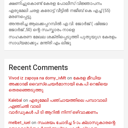
ക്ഷണിച്ചുകൊണ്ട് കേരള പോലീസ് വിജ്ഞാപനം
എരുമേലി ചരള കരോട്ട് വീട്ടിൽ നജീബ് കെ എച്ച് (55)
മരണപ്പെട്ടു.
അന്തരിച്ച ആ​ല​ക്ക​പ്പ​റമ്പിൽ​ എ.​വി. ജോ​ർ​ജ് ( ഷിജോ
ജോർജ് ,50) ന്റെ സംസ്കാരം നാളെ
സഹകരണ മേഖല ശക്തിപ്പെടുത്തി പുതുയുഗ കേരളം
സാധ്യമാക്കും: മന്ത്രി എം ലിജു
Recent Comments
Vivod iz zapoya na domy_ivMt
on
കേരള മീഡിയ
അക്കാദമി വൈസ്ചെയർമാനായി കെ.പി റെജിയെ
തെരഞ്ഞെടുത്തു
Kalebal
on
എരുമേലി പഞ്ചായത്തിലെ പമ്പാവാലി
,ഏഞ്ചൽ വാലി
വാർഡുകൾ പി ടി ആറിൽ നിന്ന് ഒഴിവാക്കണം
melbet_iuel
on
സംശയം ചോദിച്ച 5-ാം ക്ലാസുകാരന്റെ