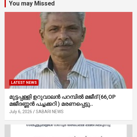
You may Missed
LATEST NEWS
മുട്ടപ്പള്ളി ഉറുവാലൻ പറമ്പിൽ മജീദ് (66,OP
മജീദണ്ണൻ പച്ചക്കറി ) മരണപ്പെട്ടു..
July 6, 2026
SABARI NEWS