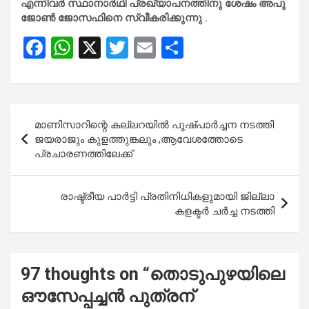
എന്നിവർ സ്ഥാനാർഥി പ്രഖ്യാപനത്തിനു ശേഷം അപു
ജോൺ ജോസഫിനെ സ്വീകരിക്കുന്നു .
F
W
X
T
E
S
a
h
wi
m
h
ce
at
tt
ail
ar
b
s
er
e
Post
മാണിസാറിന്റെ കല്ലറയിൽ പുഷ്പാർച്ചന നടത്തി
o
A
navigation
ജയരാജും കുളത്തുങ്കലും ,ആവേശത്തോടെ
o
p
പ്രചാരണത്തിലേക്ക്
k
p
രാഷ്ട്രീയ പാര്‍ട്ടി പ്രതിനിധികളുമായി ജില്ലാ
കളക്ടര്‍ ചര്‍ച്ച നടത്തി
97 thoughts on “
തൊടുപുഴയിലെ
ഔസേപ്പച്ചൻ പുത്രന്