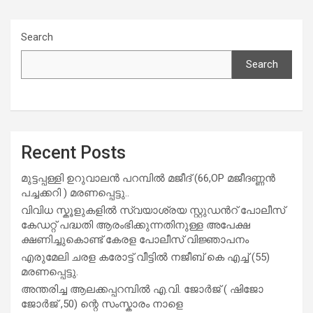
Search
Search
Recent Posts
മുട്ടപ്പള്ളി ഉറുവാലൻ പറമ്പിൽ മജീദ് (66,OP മജീദണ്ണൻ
പച്ചക്കറി ) മരണപ്പെട്ടു..
വിവിധ സ്കൂളുകളില്‍ സ്വയാശ്രയ സ്റ്റുഡന്‍റ് പോലീസ്
കേഡറ്റ് പദ്ധതി ആരംഭിക്കുന്നതിനുള്ള അപേക്ഷ
ക്ഷണിച്ചുകൊണ്ട് കേരള പോലീസ് വിജ്ഞാപനം
എരുമേലി ചരള കരോട്ട് വീട്ടിൽ നജീബ് കെ എച്ച് (55)
മരണപ്പെട്ടു.
അന്തരിച്ച ആ​ല​ക്ക​പ്പ​റമ്പിൽ​ എ.​വി. ജോ​ർ​ജ് ( ഷിജോ
ജോർജ് ,50) ന്റെ സംസ്കാരം നാളെ