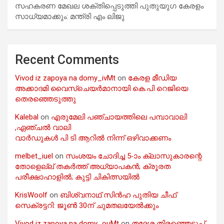
സഹകരണ മേഖല ശക്തിപ്പെടുത്തി പുതുയുഗ കേരളം
സാധ്യമാക്കും: മന്ത്രി എം ലിജു
Recent Comments
Vivod iz zapoya na domy_ivMt
on
കേരള മീഡിയ
അക്കാദമി വൈസ്ചെയർമാനായി കെ.പി റെജിയെ
തെരഞ്ഞെടുത്തു
Kalebal
on
എരുമേലി പഞ്ചായത്തിലെ പമ്പാവാലി
,ഏഞ്ചൽ വാലി
വാർഡുകൾ പി ടി ആറിൽ നിന്ന് ഒഴിവാക്കണം
melbet_iuel
on
സംശയം ചോദിച്ച 5-ാം ക്ലാസുകാരന്റെ
തോളെല്ല് തകർത്ത് അധ്യാപകൻ; ക്രൂരത
പരീക്ഷാഹാളിൽ; കുട്ടി ചികിത്സയിൽ
KrisWoolf
on
ബിശ്വനാഥ് സിൻഹ പുതിയ ചീഫ്
സെക്രട്ടറി: ജൂൺ 30ന് ചുമതലയേൽക്കും
Vivod iz zapoya na domy_ouMt
on
തദ്ദേശ തിരഞ്ഞെടുപ്പ്