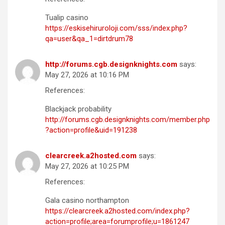
Tualip casino
https://eskisehiruroloji.com/sss/index.php?
qa=user&qa_1=dirtdrum78
http://forums.cgb.designknights.com
says:
May 27, 2026 at 10:16 PM
References:
Blackjack probability
http://forums.cgb.designknights.com/member.php
?action=profile&uid=191238
clearcreek.a2hosted.com
says:
May 27, 2026 at 10:25 PM
References:
Gala casino northampton
https://clearcreek.a2hosted.com/index.php?
action=profile;area=forumprofile;u=1861247