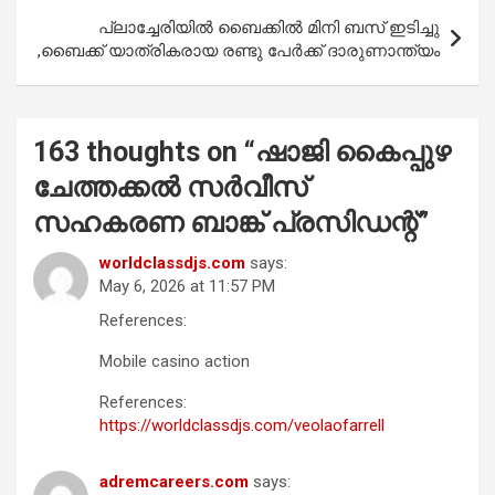
k
p
പ്ലാച്ചേരിയിൽ ബൈക്കിൽ മിനി ബസ് ഇടിച്ചു
,ബൈക്ക് യാത്രികരായ രണ്ടു പേർക്ക് ദാരുണാന്ത്യം
163 thoughts on “
ഷാജി കൈപ്പുഴ
ചേത്തക്കൽ സർവീസ്
സഹകരണ ബാങ്ക് പ്രസിഡന്റ്
”
worldclassdjs.com
says:
May 6, 2026 at 11:57 PM
References:
Mobile casino action
References:
https://worldclassdjs.com/veolaofarrell
adremcareers.com
says: