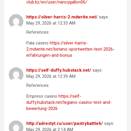
club.kz/en/user/nancygallon06/
https://silver-harris-2.mdwrite.net/
says:
May 29, 2026 at 12:33 AM
References:
Pala casino
https://silver-harris-
2.mdwrite.net/betano-sportwetten-test-2026-
erfahrungen-and-bonus
https://self-duffy.hubstack.net/
says:
May 29, 2026 at 12:39 AM
References:
Empress casino
https://self-
duffy.hubstack.net/legiano-casino-test-and-
bewertung-2026
http://adrestyt.ru/user/pastrybattle6/
says:
May 29, 2026 at 2:14 AM