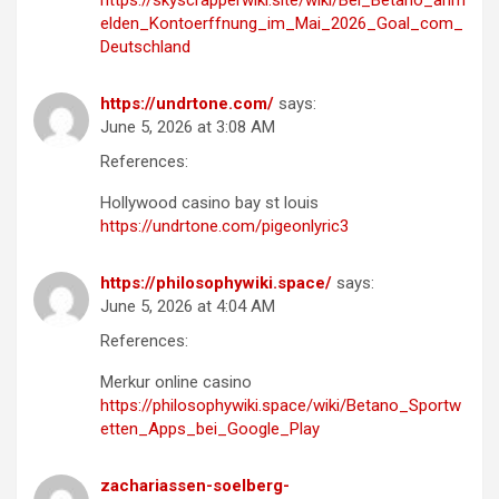
elden_Kontoerffnung_im_Mai_2026_Goal_com_
Deutschland
https://undrtone.com/
says:
June 5, 2026 at 3:08 AM
References:
Hollywood casino bay st louis
https://undrtone.com/pigeonlyric3
https://philosophywiki.space/
says:
June 5, 2026 at 4:04 AM
References:
Merkur online casino
https://philosophywiki.space/wiki/Betano_Sportw
etten_Apps_bei_Google_Play
zachariassen-soelberg-