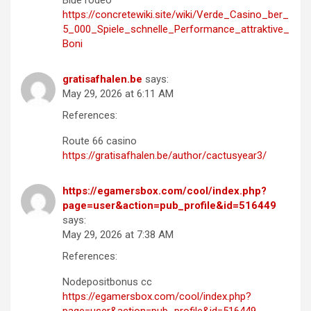
https://concretewiki.site/wiki/Verde_Casino_ber_
5_000_Spiele_schnelle_Performance_attraktive_
Boni
gratisafhalen.be
says:
May 29, 2026 at 6:11 AM
References:
Route 66 casino
https://gratisafhalen.be/author/cactusyear3/
https://egamersbox.com/cool/index.php?
page=user&action=pub_profile&id=516449
says:
May 29, 2026 at 7:38 AM
References:
Nodepositbonus cc
https://egamersbox.com/cool/index.php?
page=user&action=pub_profile&id=516449