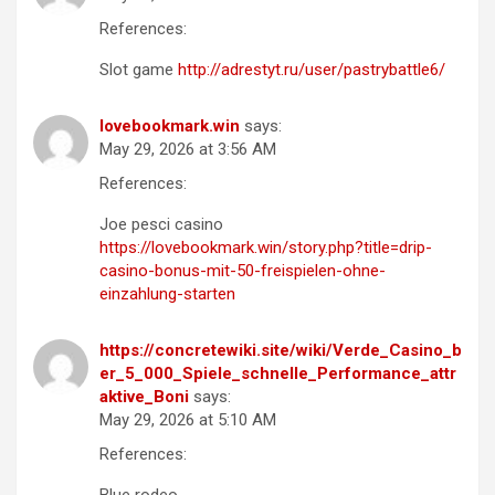
References:
Slot game
http://adrestyt.ru/user/pastrybattle6/
lovebookmark.win
says:
May 29, 2026 at 3:56 AM
References:
Joe pesci casino
https://lovebookmark.win/story.php?title=drip-
casino-bonus-mit-50-freispielen-ohne-
einzahlung-starten
https://concretewiki.site/wiki/Verde_Casino_b
er_5_000_Spiele_schnelle_Performance_attr
aktive_Boni
says:
May 29, 2026 at 5:10 AM
References:
Blue rodeo