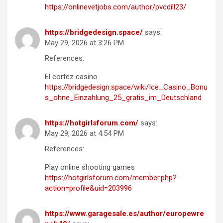
https://onlinevetjobs.com/author/pvcdill23/
https://bridgedesign.space/
says:
May 29, 2026 at 3:26 PM
References:
El cortez casino
https://bridgedesign.space/wiki/Ice_Casino_Bonu
s_ohne_Einzahlung_25_gratis_im_Deutschland
https://hotgirlsforum.com/
says:
May 29, 2026 at 4:54 PM
References:
Play online shooting games
https://hotgirlsforum.com/member.php?
action=profile&uid=203996
https://www.garagesale.es/author/europewre