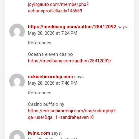
joyingauto.com/member.php?
action=profile&uid=145669
https://medibang.com/author/28412092
says:
May 28, 2026 at 7:24 PM
References:
Ocean’s eleven casino
https://medibang.com/author/28412092/
eskisehiruroloji.com
says:
May 28, 2026 at 7:40 PM
References:
Casino buffalo ny
https://eskisehiruroloji.com/sss/index.php?
qa=user&qa_1=sandraheaven10
iwlnx.com
says: