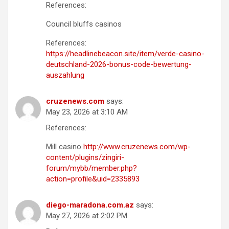
References:
Council bluffs casinos
References:
https://headlinebeacon.site/item/verde-casino-
deutschland-2026-bonus-code-bewertung-
auszahlung
cruzenews.com
says:
May 23, 2026 at 3:10 AM
References:
Mill casino
http://www.cruzenews.com/wp-
content/plugins/zingiri-
forum/mybb/member.php?
action=profile&uid=2335893
diego-maradona.com.az
says:
May 27, 2026 at 2:02 PM