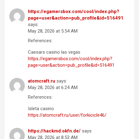
https://egamersbox.com/cool/index.php?
page=user&action=pub_profile&id=516491
says:
May 28, 2026 at 5:54 AM
References:
Caesars casino las vegas
https://egamersbox.com/cool/index.php?
page=user&action=pub_profile&id=516491
atomcraft.ru
says:
May 28, 2026 at 6:24 AM
References:
Isleta casino
https://atomcraft.ru/user/forkicicle46/
https://hackmd.okfn.de/
says:
May 28, 2026 at 8:53 AM