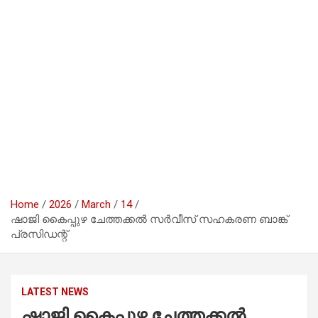
Home
2026
March
14
ഷാജി കൈപ്പുഴ ചേത്തക്കൽ സർവീസ് സഹകരണ ബാങ്ക്
പ്രസിഡന്റ്
LATEST NEWS
ഷാജി കൈപ്പുഴ ചേത്തക്കൽ