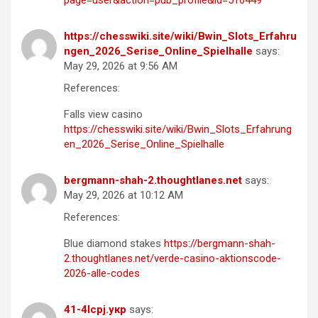
https://chesswiki.site/wiki/Bwin_Slots_Erfahru
ngen_2026_Serise_Online_Spielhalle
says:
May 29, 2026 at 9:56 AM
References:
Falls view casino
https://chesswiki.site/wiki/Bwin_Slots_Erfahrung
en_2026_Serise_Online_Spielhalle
bergmann-shah-2.thoughtlanes.net
says:
May 29, 2026 at 10:12 AM
References:
Blue diamond stakes
https://bergmann-shah-
2.thoughtlanes.net/verde-casino-aktionscode-
2026-alle-codes
41-4lcpj.укр
says: