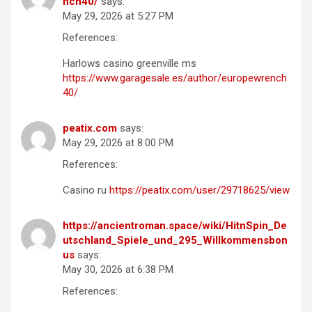
nch40/
says:
May 29, 2026 at 5:27 PM
References:
Harlows casino greenville ms
https://www.garagesale.es/author/europewrench
40/
peatix.com
says:
May 29, 2026 at 8:00 PM
References:
Casino ru
https://peatix.com/user/29718625/view
https://ancientroman.space/wiki/HitnSpin_De
utschland_Spiele_und_295_Willkommensbon
us
says:
May 30, 2026 at 6:38 PM
References: