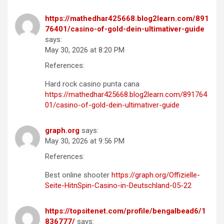
https://mathedhar425668.blog2learn.com/891
76401/casino-of-gold-dein-ultimativer-guide
says:
May 30, 2026 at 8:20 PM
References:
Hard rock casino punta cana
https://mathedhar425668.blog2learn.com/891764
01/casino-of-gold-dein-ultimativer-guide
graph.org
says:
May 30, 2026 at 9:56 PM
References:
Best online shooter
https://graph.org/Offizielle-
Seite-HitnSpin-Casino-in-Deutschland-05-22
https://topsitenet.com/profile/bengalbead6/1
836777/
says: