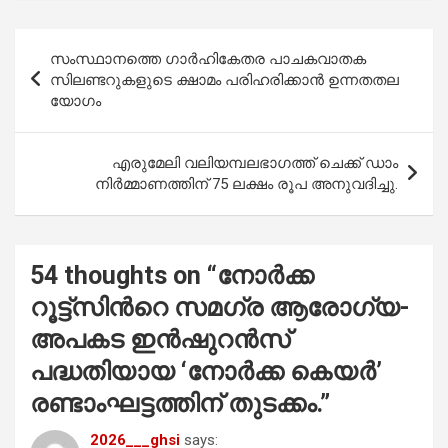
ce
at
tt
ail
ar
b
s
er
e
Post
സംസ്ഥാനത്തെ ഗാർഹികേതര പാചകവാതക
o
A
navigation
സിലണ്ടറുകളുടെ ക്ഷാമം പരിഹരിക്കാൻ ഉന്നതതല
o
p
യോഗം
k
p
എരുമേലി വലിയമ്പലഭാഗത്ത് ചെക്ക് ഡാം
നിർമ്മാണത്തിന് 75 ലക്ഷം രൂപ അനുവദിച്ചു.
54 thoughts on “
നോർക്ക
റൂട്ട്സിന്‍റെ സമഗ്ര ആരോഗ്യ-
അപകട ഇൻഷുറൻസ്
പദ്ധതിയായ ‘നോർക്ക കെയർ’
രണ്ടാംഘട്ടത്തിന് തുടക്കം.
”
2026___ghsi
says: