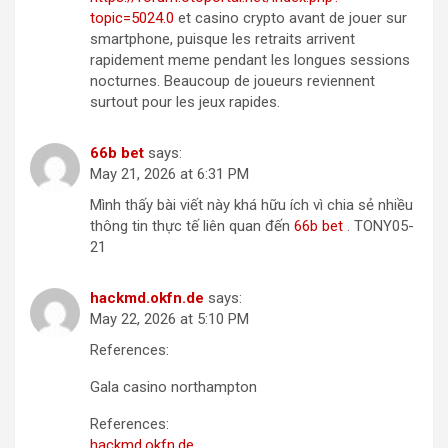
topic=5024.0
et casino crypto avant de jouer sur
smartphone, puisque les retraits arrivent
rapidement meme pendant les longues sessions
nocturnes. Beaucoup de joueurs reviennent
surtout pour les jeux rapides.
66b bet
says:
May 21, 2026 at 6:31 PM
Mình thấy bài viết này khá hữu ích vì chia sẻ nhiều
thông tin thực tế liên quan đến
66b bet
. TONY05-
21
hackmd.okfn.de
says:
May 22, 2026 at 5:10 PM
References:
Gala casino northampton
References:
hackmd.okfn.de