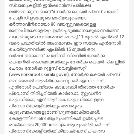
സ്ലാബുകളില്‍ ഇന്‍ഷുറന്‍സ് പരിരക്ഷ
ലഭ്യമാക്കുന്നതാണ് ‘നോര്‍ക്ക കെയര്‍ പ്ലസ്’ പദ്ധതി.
പോളിസി ഉടമയുടെ ഭാര്യയുടെയോ
ഭർത്താവിന്‍റെയോ 80 വയസ്സുവരെയുളള
മാതാപിതാക്കളേയും ഉള്‍പ്പെടുത്താനാകുമെന്നതാണ്
പദ്ധതിയുടെ സവിശേഷത. മാർച്ച് 11 മുതൽ ഏപ്രിൽ 12
വരെ പദ്ധതിയിൽ അംഗമാവാം. ഈ സമയം എൻറോൾ
ചെയ്യുന്നവര്‍ക്ക് ഏപ്രിൽ 15 മുതല്‍ ഒരു
വര്‍ഷത്തേക്കാണ് പോളിസി. നിലവില്‍ നോര്‍ക്ക
കെയറില്‍ അംഗമായവര്‍ക്കും നോര്‍ക്ക കെയര്‍ പ്ലസ്സില്‍
ചേരാം. നോര്‍ക്ക റൂട്ട്സ് വെബ്ബ്സൈറ്റ്
(www.norkaroots.kerala.gov.in), നോര്‍ക്ക കെയര്‍ പ്ലസ്
മൊബൈല്‍ ആപ്ലിക്കേഷനുകൾ എന്നിവ വഴി
എൻറോൾ ചെയ്യാം. കാലാവധി തീരാത്ത നോര്‍ക്ക
പ്രവാസി തിരിച്ചറിയൽ കാർഡോ, സ്റ്റുഡന്‍റ്​
ഐ.ഡിയോ, എന്‍.ആര്‍.കെ ഐ.ഡിയോ ഉളള
പ്രവാസികേരളീയര്‍ക്കും അവരുടെ
കുടുംബാംഗങ്ങളുമാണ്​ ഗുണഭോക്​താക്കൾ.
കേരളത്തിലെ 688 ആശുപത്രികള്‍ ഉള്‍പ്പെടെ
രാജ്യത്തെ 20,000 ത്തോളം ആശുപത്രികള്‍ വഴി
പ്രവാസികേരളീയര്‍ക്ക് ക്യാഷ്​ലെസ്​ ചികിത്സ