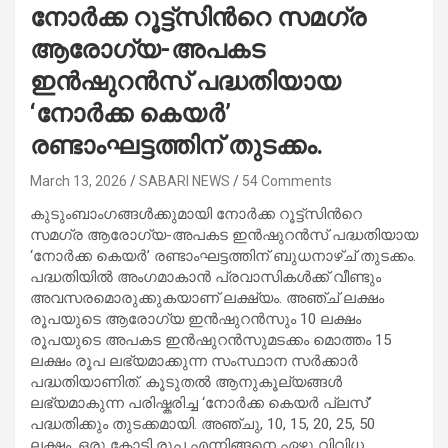
നോർക്ക റൂട്ട്സിന്‍റെ സമഗ്ര
ആരോഗ്യ-അപകട
ഇൻഷുറൻസ് പദ്ധതിയായ
‘നോർക്ക കെയർ’
രണ്ടാംഘട്ടത്തിന് തുടക്കം.
March 13, 2026
SABARI NEWS
54 Comments
കുടുംബാംഗങ്ങൾക്കുമായി നോർക്ക റൂട്ട്സിന്‍റെ
സമഗ്ര ആരോഗ്യ-അപകട ഇൻഷുറൻസ് പദ്ധതിയായ
‘നോർക്ക കെയർ’ രണ്ടാംഘട്ടത്തിന് ബുധനാഴ്ച് തുടക്കം.
പദ്ധതിയിൽ അംഗമാകാൻ പ്രവാസികൾക്ക് വീണ്ടും
അവസരമൊരുക്കുകയാണ് ലക്ഷ്യം. അഞ്ച് ലക്ഷം
രൂപയുടെ ആരോഗ്യ ഇൻഷുറൻസും 10 ലക്ഷം
രൂപയുടെ അപകട ഇൻഷുറൻസുമടക്കം മൊത്തം 15
ലക്ഷം രൂപ ലഭ്യമാക്കുന്ന സംസ്ഥാന സർക്കാർ
പദ്ധതിയാണിത്​. കൂടുതൽ ആനുകൂല്യങ്ങൾ
ലഭ്യമാകുന്ന പരിഷ്കരിച്ച ‘നോര്‍ക്ക കെയര്‍ പ്ലസ്’
പദ്ധതിക്കും തുടക്കമായി. അഞ്ചു, 10, 15, 20, 25, 50
ലക്ഷം, ഒരു കോടി രൂപ എന്നിങ്ങനെ ഏഴു വിവിധ