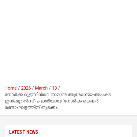
Home
2026
March
13
നോർക്ക റൂട്ട്സിന്‍റെ സമഗ്ര ആരോഗ്യ-അപകട
ഇൻഷുറൻസ് പദ്ധതിയായ ‘നോർക്ക കെയർ’
രണ്ടാംഘട്ടത്തിന് തുടക്കം.
LATEST NEWS