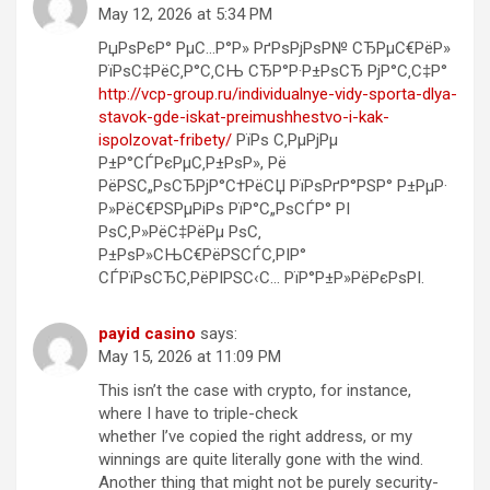
May 12, 2026 at 5:34 PM
РџРѕРєР° РµС…Р°Р» РґРѕРјРѕР№ СЂРµС€РёР»
РїРѕС‡РёС‚Р°С‚СЊ СЂР°Р·Р±РѕСЂ РјР°С‚С‡Р°
http://vcp-group.ru/individualnye-vidy-sporta-dlya-
stavok-gde-iskat-preimushhestvo-i-kak-
ispolzovat-fribety/
РїРѕ С‚РµРјРµ
Р±Р°СЃРєРµС‚Р±РѕР», Рё
РёРЅС„РѕСЂРјР°С†РёСЏ РїРѕРґР°РЅР° Р±РµР·
Р»РёС€РЅРµРіРѕ РїР°С„РѕСЃР° РІ
РѕС‚Р»РёС‡РёРµ РѕС‚
Р±РѕР»СЊС€РёРЅСЃС‚РІР°
СЃРїРѕСЂС‚РёРІРЅС‹С… РїР°Р±Р»РёРєРѕРІ.
payid casino
says:
May 15, 2026 at 11:09 PM
This isn’t the case with crypto, for instance,
where I have to triple-check
whether I’ve copied the right address, or my
winnings are quite literally gone with the wind.
Another thing that might not be purely security-