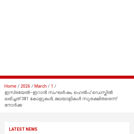
Home
2026
March
1
ഇസ്രയേൽ–ഇറാൻ സംഘർഷം; ഹെൽപ്‌ ഡെസ്കില്‍
ലഭിച്ചത് 381 കോളുകള്‍, മലയാളികൾ സുരക്ഷിതരെന്ന്
നോർക്ക
LATEST NEWS