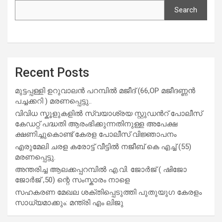
Search
Recent Posts
മുട്ടപ്പള്ളി ഉറുവാലൻ പറമ്പിൽ മജീദ് (66,OP മജീദണ്ണൻ
പച്ചക്കറി ) മരണപ്പെട്ടു..
വിവിധ സ്കൂളുകളില്‍ സ്വയാശ്രയ സ്റ്റുഡന്‍റ് പോലീസ്
കേഡറ്റ് പദ്ധതി ആരംഭിക്കുന്നതിനുള്ള അപേക്ഷ
ക്ഷണിച്ചുകൊണ്ട് കേരള പോലീസ് വിജ്ഞാപനം
എരുമേലി ചരള കരോട്ട് വീട്ടിൽ നജീബ് കെ എച്ച് (55)
മരണപ്പെട്ടു.
അന്തരിച്ച ആ​ല​ക്ക​പ്പ​റമ്പിൽ​ എ.​വി. ജോ​ർ​ജ് ( ഷിജോ
ജോർജ് ,50) ന്റെ സംസ്കാരം നാളെ
സഹകരണ മേഖല ശക്തിപ്പെടുത്തി പുതുയുഗ കേരളം
സാധ്യമാക്കും: മന്ത്രി എം ലിജു