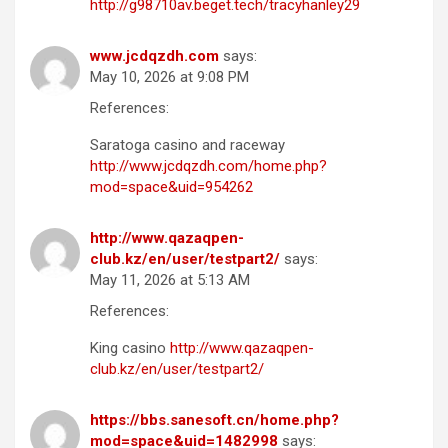
http://g98710av.beget.tech/tracyhanley29
www.jcdqzdh.com
says:
May 10, 2026 at 9:08 PM
References:
Saratoga casino and raceway
http://www.jcdqzdh.com/home.php?
mod=space&uid=954262
http://www.qazaqpen-
club.kz/en/user/testpart2/
says:
May 11, 2026 at 5:13 AM
References:
King casino
http://www.qazaqpen-
club.kz/en/user/testpart2/
https://bbs.sanesoft.cn/home.php?
mod=space&uid=1482998
says: