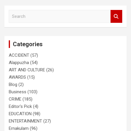
S
e
a
r
c
Categories
h
ACCIDENT
(57)
Alappuzha
(54)
ART AND CULTURE
(26)
AWARDS
(15)
Blog
(2)
Business
(103)
CRIME
(185)
Editor's Pick
(4)
EDUCATION
(98)
ENTERTAINMENT
(27)
Ernakulam
(96)