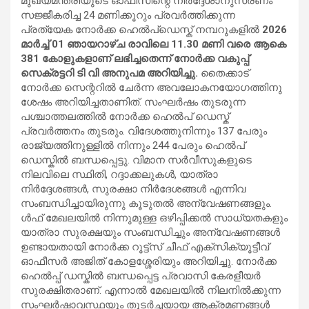
മുഖ്യമന്ത്രിയുടെ ഓഫീസിന്റെ നിര്‍ദ്ദേശാനുസരണം
സജ്ജീകരിച്ച 24 മണിക്കൂറും പ്രവര്‍ത്തിക്കുന്ന
പ്രത്യേക നോർക്ക ഹെൽപ്‌ഡെസ്ക് നമ്പറുകളില്‍
2026
മാർച്ച് 01 ഞായറാഴ്ച രാവിലെ 11.30 മണി വരെ ആകെ
381 കോളുകളാണ് ലഭിച്ചതെന്ന് നോര്‍ക്ക വകുപ്പ്
സെക്രട്ടറി ടി വി അനുപമ അറിയിച്ചു.
തൈക്കാട്
നോര്‍ക്ക സെന്ററില്‍ ചേര്‍ന്ന അവലോകനയോഗത്തിനു
ശേഷം അറിയിച്ചതാണിത്. സംഘര്‍ഷം തുടരുന്ന
പശ്ചാത്തലത്തില്‍ നോർക്ക ഹെൽപ്‌ ഡെസ്ക്
പ്രവർത്തനം തുടരും. വിദേശത്തുനിന്നും 137 പേരും
രാജ്യത്തിനുള്ളിൽ നിന്നും 244 പേരും ഹെൽപ്‌
ഡെസ്കില്‍ ബന്ധപ്പെട്ടു. വിമാന സർവീസുകളുടെ
നിലവിലെ സ്ഥിതി, റദ്ദാക്കലുകൾ, യാത്രാ
നിർദ്ദേശങ്ങൾ, സുരക്ഷാ നിർദേശങ്ങൾ എന്നിവ
സംബന്ധിച്ചായിരുന്നു കൂടുതൽ അന്വേഷണങ്ങളും.
ൾഫ് മേഖലയിൽ നിന്നുമുള്ള ഒഴിപ്പിക്കൽ സാധ്യതകളും
യാത്രാ സുരക്ഷയും സംബന്ധിച്ചും അന്വേഷണങ്ങൾ
ഉണ്ടായതായി നോര്‍ക്ക റൂട്ട്സ് ചീഫ് എക്സിക്യൂട്ടീവ്
ഓഫീസര്‍ അജിത് കോളശ്ശേരിയും അറിയിച്ചു. നോര്‍ക്ക
ഹെല്‍പ്പ് ഡസ്കില്‍ ബന്ധപ്പെട്ട പ്രവാസി കേരളീയർ
സുരക്ഷിതരാണ്. എന്നാൽ മേഖലയിൽ നിലനിൽക്കുന്ന
സംഘർഷാവസ്ഥയും തുടർച്ചയായ ആക്രമണങ്ങള്‍