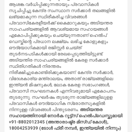
ആശങ്ക വർധിപ്പിക്കുന്നതായും പ്രവാസികള്‍
സൂചിപ്പിച്ചു.കേന്ദ്ര സംസ്ഥാന സർക്കാർ തലങ്ങളിൽ
ലഭ്യമാകുന്ന സ്ഥിരീകരിച്ച വിവരങ്ങൾ
പ്രവാസികേരളീയര്‍ക്ക് കൈമാറുകയും അടിയന്തര
സാഹചര്യങ്ങളിൽ ആവശ്യമായ സഹായങ്ങൾ
ഏകോപിപ്പിക്കുകയും ചെയ്യുന്നതാണ് ഹെൽപ്‌
ഡെസ്കിന്റെ പ്രധാന ലക്ഷ്യം. ലഭിച്ച കോളുകളും
ഔദ്യോഗികമായി രജിസ്റ്റർ ചെയ്ത്
തുടർനടപടികൾക്കായി രേഖപ്പെടുത്തിയിട്ടുണ്ട്.
അടിയന്തിര സാഹചര്യങ്ങളിൽ കേരള സർക്കാർ
സ്ഥിതിഗതികൾ നിരന്തരം
നിരീക്ഷിച്ചുകൊണ്ടിരിക്കുകയാണ്. കേന്ദ്ര സർക്കാർ,
വിദേശകാര്യ മന്ത്രാലയം, അതാത് രാജ്യങ്ങളിലെ
ഇന്ത്യന്‍ മിഷനുകള്‍, ലോക കേരള സഭാംഗങ്ങള്‍,
പ്രവാസി സംഘടനകള്‍ എന്നിവരുമായി ഏകോപനം
തുടരുന്നു. സംഘര്‍ഷം തുടരുന്ന രാജ്യങ്ങളിലുളള
പ്രവാസികള്‍ ഔദ്യോഗിക സ്രോതസുകളിൽ
നിന്നുള്ള വിവരങ്ങൾ പിന്തുടരണം.
അടിയന്തര
സഹായത്തിനായി നോർക റൂട്ട്സ് ഹെൽപ്‌ഡെസ്കുമായി
+91-8802012345 (അന്താരാഷ്ട്ര മിസ്ഡ് കോൾ),
18004253939 (ടോൾ ഫ്രീ നമ്പർ, ഇന്ത്യയില്‍ നിന്നും)