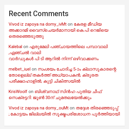
Recent Comments
Vivod iz zapoya na domy_ivMt
on
കേരള മീഡിയ
അക്കാദമി വൈസ്ചെയർമാനായി കെ.പി റെജിയെ
തെരഞ്ഞെടുത്തു
Kalebal
on
എരുമേലി പഞ്ചായത്തിലെ പമ്പാവാലി
,ഏഞ്ചൽ വാലി
വാർഡുകൾ പി ടി ആറിൽ നിന്ന് ഒഴിവാക്കണം
melbet_iuel
on
സംശയം ചോദിച്ച 5-ാം ക്ലാസുകാരന്റെ
തോളെല്ല് തകർത്ത് അധ്യാപകൻ; ക്രൂരത
പരീക്ഷാഹാളിൽ; കുട്ടി ചികിത്സയിൽ
KrisWoolf
on
ബിശ്വനാഥ് സിൻഹ പുതിയ ചീഫ്
സെക്രട്ടറി: ജൂൺ 30ന് ചുമതലയേൽക്കും
Vivod iz zapoya na domy_ouMt
on
തദ്ദേശ തിരഞ്ഞെടുപ്പ്
;.കോട്ടയം ജില്ലയിൽ സൂക്ഷ്മപരിശോധന പൂർത്തിയായി