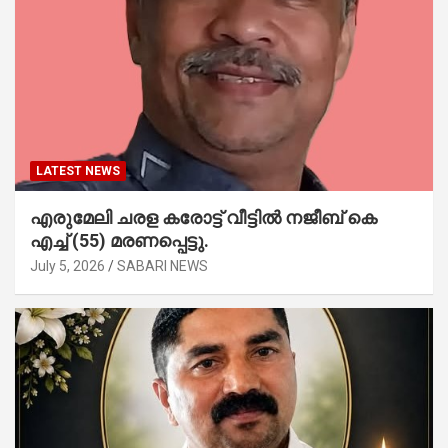
LATEST NEWS
എരുമേലി ചരള കരോട്ട് വീട്ടിൽ നജീബ് കെ
എച്ച് (55) മരണപ്പെട്ടു.
July 5, 2026
SABARI NEWS