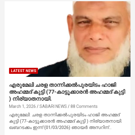
LATEST NEWS
എരുമേലി ചരള താന്നിക്കൽപുരയിടം ഹാജി
അഹമ്മദ് കുട്ടി (77-കാട്ടൂക്കാരൻ അഹമ്മദ്‌ കുട്ടി
) നിര്യാതനായി.
March 1, 2026
SABARI NEWS
88 Comments
എരുമേലി: ചരള താന്നിക്കൽപുരയിടം ഹാജി അഹമ്മദ്
കുട്ടി (77-കാട്ടൂക്കാരൻ അഹമ്മദ്‌ കുട്ടി ) നിര്യാതനായി.
ഖബറടക്കം ഇന്ന് (01/03/2026) ഞായർ അസറിന്…