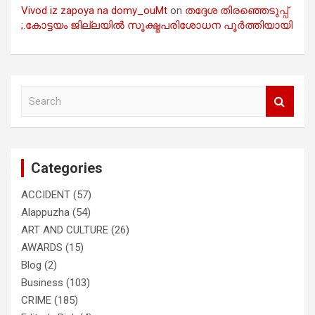
Vivod iz zapoya na domy_ouMt
on
തദ്ദേശ തിരഞ്ഞെടുപ്പ്
;.കോട്ടയം ജില്ലയിൽ സൂക്ഷ്മപരിശോധന പൂർത്തിയായി
S
e
a
r
c
Categories
h
ACCIDENT
(57)
Alappuzha
(54)
ART AND CULTURE
(26)
AWARDS
(15)
Blog
(2)
Business
(103)
CRIME
(185)