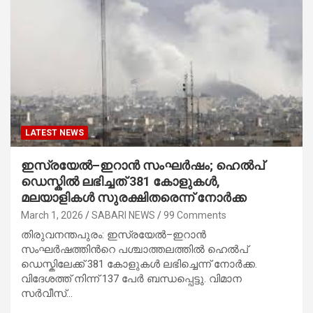
LATEST NEWS
ഇസ്രയേൽ–ഇറാൻ സംഘർഷം; ഹെൽപ്‌
ഡെസ്കില്‍ ലഭിച്ചത് 381 കോളുകള്‍,
മലയാളികൾ സുരക്ഷിതരെന്ന് നോർക്ക
March 1, 2026
SABARI NEWS
99 Comments
തിരുവനന്തപുരം: ഇസ്രയേൽ–ഇറാൻ
സംഘർഷത്തിന്‍റെ പശ്ചാത്തലത്തില്‍ ഹെൽപ്‌
ഡെസ്കിലേക്ക് 381 കോളുകള്‍ ലഭിച്ചെന്ന് നോർക്ക.
വിദേശത്ത് നിന്ന് 137 പേർ ബന്ധപ്പെട്ടു. വിമാന
സർവീസ്…