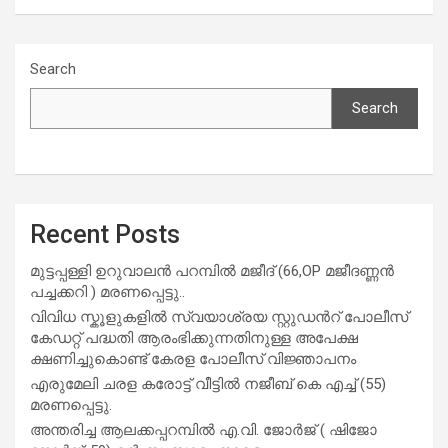
Search
Search
Recent Posts
മുട്ടപ്പള്ളി ഉറുവാലൻ പറമ്പിൽ മജീദ് (66,OP മജീദണ്ണൻ
പച്ചക്കറി ) മരണപ്പെട്ടു..
വിവിധ സ്കൂളുകളില്‍ സ്വയാശ്രയ സ്റ്റുഡന്‍റ് പോലീസ്
കേഡറ്റ് പദ്ധതി ആരംഭിക്കുന്നതിനുള്ള അപേക്ഷ
ക്ഷണിച്ചുകൊണ്ട് കേരള പോലീസ് വിജ്ഞാപനം
എരുമേലി ചരള കരോട്ട് വീട്ടിൽ നജീബ് കെ എച്ച് (55)
മരണപ്പെട്ടു.
അന്തരിച്ച ആ​ല​ക്ക​പ്പ​റമ്പിൽ​ എ.​വി. ജോ​ർ​ജ് ( ഷിജോ