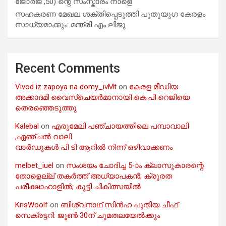
ജോർജ് ,50) ന്റെ സംസ്കാരം നാളെ
സഹകരണ മേഖല ശക്തിപ്പെടുത്തി പുതുയുഗ കേരളം
സാധ്യമാക്കും: മന്ത്രി എം ലിജു
Recent Comments
Vivod iz zapoya na domy_ivMt
on
കേരള മീഡിയ
അക്കാദമി വൈസ്ചെയർമാനായി കെ.പി റെജിയെ
തെരഞ്ഞെടുത്തു
Kalebal
on
എരുമേലി പഞ്ചായത്തിലെ പമ്പാവാലി
,ഏഞ്ചൽ വാലി
വാർഡുകൾ പി ടി ആറിൽ നിന്ന് ഒഴിവാക്കണം
melbet_iuel
on
സംശയം ചോദിച്ച 5-ാം ക്ലാസുകാരന്റെ
തോളെല്ല് തകർത്ത് അധ്യാപകൻ; ക്രൂരത
പരീക്ഷാഹാളിൽ; കുട്ടി ചികിത്സയിൽ
KrisWoolf
on
ബിശ്വനാഥ് സിൻഹ പുതിയ ചീഫ്
സെക്രട്ടറി: ജൂൺ 30ന് ചുമതലയേൽക്കും