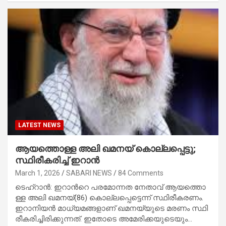
LATEST NEWS
ആ​യ​ത്തൊ​ള്ള അ​ലി ഖ​മ​ന​യ് കൊല്ലപ്പെട്ടു;
സ്ഥിരീകരിച്ച് ഇറാൻ
March 1, 2026
SABARI NEWS
84 Comments
ടെ​ഹ്റാ​ൻ: ഇ​റാ​ന്‍റെ പ​ര​മോ​ന്ന​ത നേ​താ​വ് ആ​യ​ത്തൊ​
ള്ള അ​ലി ഖ​മ​ന​യ്(86) കൊ​ല്ല​പ്പെ​ട്ടെ​ന്ന് സ്ഥി​രീ​ക​ര​ണം.
ഇ​റാ​നി​യ​ൻ മാ​ധ്യ​മ​ങ്ങ​ളാ​ണ് ഖ​മ​ന​യ്‌​യു​ടെ മ​ര​ണം സ്ഥി​
രീ​ക​രി​ച്ചി​രി​ക്കു​ന്ന​ത്. ഇ​തോ​ടെ അ​മേ​രി​ക്ക​യു​ടെ​യും…