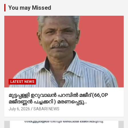
You may Missed
LATEST NEWS
മുട്ടപ്പള്ളി ഉറുവാലൻ പറമ്പിൽ മജീദ് (66,OP
മജീദണ്ണൻ പച്ചക്കറി ) മരണപ്പെട്ടു..
July 6, 2026
SABARI NEWS