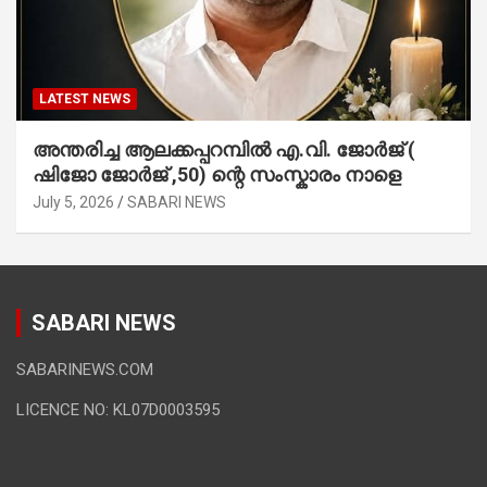
LATEST NEWS
അന്തരിച്ച ആ​ല​ക്ക​പ്പ​റമ്പിൽ​ എ.​വി. ജോ​ർ​ജ് (
ഷിജോ ജോർജ് ,50) ന്റെ സംസ്കാരം നാളെ
July 5, 2026
SABARI NEWS
SABARI NEWS
SABARINEWS.COM
LICENCE NO: KL07D0003595