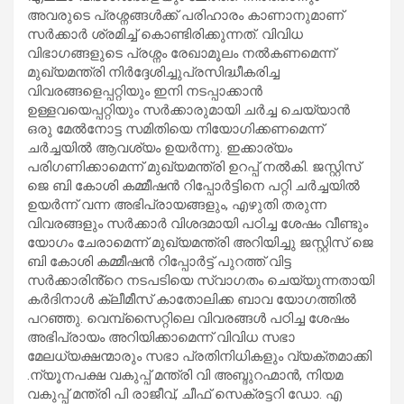
അവരുടെ പ്രശ്നങ്ങൾക്ക് പരിഹാരം കാണാനുമാണ്
സർക്കാർ ശ്രമിച്ച് കൊണ്ടിരിക്കുന്നത്. വിവിധ
വിഭാഗങ്ങളുടെ പ്രശ്നം രേഖാമൂലം നൽകണമെന്ന്
മുഖ്യമന്ത്രി നിർദ്ദേശിച്ചുപ്രസിദ്ധീകരിച്ച
വിവരങ്ങളെപ്പറ്റിയും ഇനി നടപ്പാക്കാൻ
ഉള്ളവയെപ്പറ്റിയും സർക്കാരുമായി ചർച്ച ചെയ്യാൻ
ഒരു മേൽനോട്ട സമിതിയെ നിയോഗിക്കണമെന്ന്
ചർച്ചയിൽ ആവശ്യം ഉയർന്നു. ഇക്കാര്യം
പരിഗണിക്കാമെന്ന് മുഖ്യമന്ത്രി ഉറപ്പ് നൽകി. ജസ്റ്റിസ്
ജെ ബി കോശി കമ്മീഷൻ റിപ്പോർട്ടിനെ പറ്റി ചർച്ചയിൽ
ഉയർന്ന് വന്ന അഭിപ്രായങ്ങളും, എഴുതി തരുന്ന
വിവരങ്ങളും സർക്കാർ വിശദമായി പഠിച്ച ശേഷം വീണ്ടും
യോഗം ചേരാമെന്ന് മുഖ്യമന്ത്രി അറിയിച്ചു ജസ്റ്റിസ് ജെ
ബി കോശി കമ്മീഷൻ റിപ്പോർട്ട് പുറത്ത് വിട്ട
സർക്കാരിൻ്റെ നടപടിയെ സ്വാഗതം ചെയ്യുന്നതായി
കർദിനാൾ ക്ലീമീസ് കാതോലിക്ക ബാവ യോഗത്തിൽ
പറഞ്ഞു. വെമ്പ്സൈറ്റിലെ വിവരങ്ങൾ പഠിച്ച ശേഷം
അഭിപ്രായം അറിയിക്കാമെന്ന് വിവിധ സഭാ
മേലധ്യക്ഷന്മാരും സഭാ പ്രതിനിധികളും വ്യക്തമാക്കി
.ന്യൂനപക്ഷ വകുപ്പ് മന്ത്രി വി അബ്ദുറഹ്മാൻ, നിയമ
വകുപ്പ് മന്ത്രി പി രാജീവ്, ചീഫ് സെക്രട്ടറി ഡോ. എ