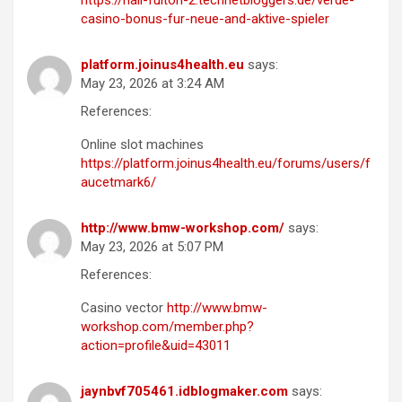
https://hall-fulton-2.technetbloggers.de/verde-
casino-bonus-fur-neue-and-aktive-spieler
platform.joinus4health.eu
says:
May 23, 2026 at 3:24 AM
References:
Online slot machines
https://platform.joinus4health.eu/forums/users/f
aucetmark6/
http://www.bmw-workshop.com/
says:
May 23, 2026 at 5:07 PM
References:
Casino vector
http://www.bmw-
workshop.com/member.php?
action=profile&uid=43011
jaynbvf705461.idblogmaker.com
says: