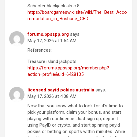
Schecter blackjack sls c 8
https://boardgameswiki.site/wiki/The_Best_Acco
mmodation_in_Brisbane_CBD
forums.ppsspp.org
says:
May 12, 2026 at 1:54 AM
References:
Treasure island jackpots
https://forums.ppsspp.org/member.php?
action=profile&uid=6428135
licensed payid pokies australia
says:
May 17, 2026 at 4:08 AM
Now that you know what to look for, it’s time to
pick your platform, claim your bonus, and start
playing with confidence. Just sign up, deposit
using PayID or crypto, and start spinning payid
pokies or betting on sports within minutes. While