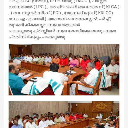
ചർച്ച് ഓഫ് ഇന്ത്യ ), Dr PH രാജു ( UACC ), പാസ്റ്റർ
ഡാനിയേൽ ( l PC ) , അഡ്വ ഷെറി ജെ തോമസ് ( KLCA )
, ) റവ. സുന്ദർ സിംഗ് ( ECI) , ജോസഫ് ജൂഡ് ( KRLCC)
ഡോ എ എ ഷാജി ( യഹോവ പെന്തകോസ്റ്റൽ ചർച്ച് )
തുടങ്ങി ക്രൈസ്തവ സഭ നേതാക്കൾ
പങ്കെടുത്തു.ക്രിസ്ത്യൻ സഭാ മേലധ്യക്ഷന്മാരും സഭാ
പ്രതിനിധികളും പങ്കെടുത്തു