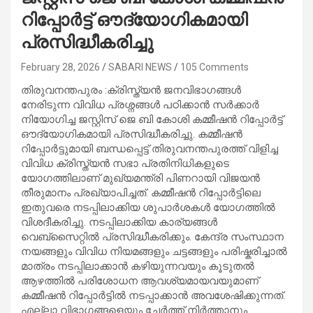
റിപ്പോർട്ട് ഔദ്യോഗികമായി
പ്രസിദ്ധീകരിച്ചു
February 28, 2026
SABARI NEWS
105 Comments
തിരുവനന്തപുരം :ക്രിസ്ത്യൻ ജനവിഭാഗങ്ങൾ
നേരിടുന്ന വിവിധ പ്രശ്നങ്ങൾ പഠിക്കാൻ സർക്കാർ
നിയോഗിച്ച ജസ്റ്റിസ് ജെ ബി കോശി കമ്മീഷൻ റിപ്പോർട്ട്
ഔദ്യോഗികമായി പ്രസിദ്ധീകരിച്ചു. കമ്മീഷൻ
റിപ്പോർട്ടുമായി ബന്ധപ്പെട്ട് തിരുവനന്തപുരത്ത് വിളിച്ച
വിവിധ ക്രിസ്ത്യൻ സഭാ പ്രതിനിധികളുടെ
യോഗത്തിലാണ് മുഖ്യമന്ത്രി പിണറായി വിജയൻ
തീരുമാനം പ്രഖ്യാപിച്ചത്. കമ്മീഷൻ റിപ്പോർട്ടിലെ
ഇതുവരെ നടപ്പിലാക്കിയ ശുപാർശകൾ യോഗത്തിൽ
വിശദീകരിച്ചു. നടപ്പിലാക്കിയ കാര്യങ്ങൾ
വെബ്സൈറ്റിൽ പ്രസിദ്ധീകരിക്കും. കേന്ദ്ര സംസ്ഥാന
നയങ്ങളും വിവിധ നിയമങ്ങളും ചട്ടങ്ങളും പരിഷ്കരിച്ചാൽ
മാത്രം നടപ്പിലാക്കാൻ കഴിയുന്നവയും കൂടുതൽ
ആഴത്തിൽ പരിശോധന ആവശ്യമായവയുമാണ്
കമ്മീഷൻ റിപ്പോർട്ടിൽ നടപ്പാക്കാൻ അവശേഷിക്കുന്നത്.
എല്ലാ വിഭാഗങ്ങളെയും ചേർത്ത് നിർത്താനും