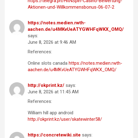
https://telegra.ph/HitNSpin-Casino-Bewertung-
Aktionen-und-Willkommensbonus-06-07-2
https://notes.medien.rwth-
aachen.de/u4MKvUeATYGWHFqWKX_OMQ/
says:
June 8, 2026 at 9:46 AM
References:
Online slots canada
https://notes.medien.rwth-
aachen.de/u4MKvUeATYGWHFqWKX_OMQ/
http://okprint.kz/
says:
June 8, 2026 at 11:45 AM
References:
William hill app android
http://okprint.kz/user/skatewinter58/
https://concretewiki.site
says: