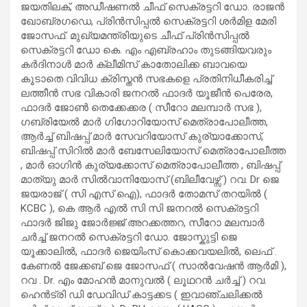
ജയതിലക്, അഡീഷണൽ ചീഫ് സെക്രട്ടറി ഡോ. രാജൻ
ഖോബ്രഗഡെ, പ്രിൻസിപ്പൽ സെക്രട്ടറി ശർമിള മേരി
ജോസഫ്. മുഖ്യമന്ത്രിയുടെ ചീഫ് പ്രിൻസിപ്പൽ
സെക്രട്ടറി ഡോ കെ. എം എബ്രഹാം തുടങ്ങിയവരും
കർദിനാൾ മാർ ക്ലീമിസ് കാതോലിക്ക ബാവയെ
കൂടാതെ വിവിധ ക്രിസ്തൻ സഭകളെ പ്രതിനിധീകരിച്ച്
ലത്തീൻ സഭ വികാരി ജനറൽ ഫാദർ യൂജീൻ പെരേര,
ഫാദർ ജോൺ തെക്കേക്കര ( സീറോ മലമ്പാർ സഭ ),
ഗബ്രിയേൽ മാർ ഗിഗോറിയോസ് മെത്രാപോലീത്ത,
ആർച്ച് ബിഷപ്പ് മാർ സേവറിയോസ് കുര്യാക്കോസ്,
ബിഷപ്പ് സിറിൽ മാർ ബേസേലിയോസ് മെത്രാപോലീത്ത
, മാർ ഓഗിൻ കുര്യക്കോസ് മെത്രാപോലീത്ത , ബിഷപ്പ്
മാത്യു മാർ സിൽവാനിയോസ് (ബിലീവേഴ്സ് ) റവ. Dr ജെ
ജയരാജ് ( സി എസ് ഐ), ഫാദർ തോമസ് തറയിൽ (
KCBC ), കെ ആർ എൽ സി സി ജനറൽ സെക്രട്ടറി
ഫാദർ ജിജു ജോർജ്ജ് അറക്കത്തറ, സീറോ മലമ്പാർ
ചർച്ച് ജനറൽ സെക്രട്ടറി ഡോ. ജോസ്കുട്ടി ജെ
യൂക്കാലിൽ, ഫാദർ ജെയിംസ് കൊക്കവയലിൽ, ലെഫ് .
കേണൽ ജേക്കബ് ജെ ജോസഫ് ( സാൽവേഷൻ ആർമി ),
റവ . Dr. എം മോഹൻ മാനുവൽ ( ലൂഥറൻ ചർച്ച് ) റവ.
ഹെൻട്രി ഡി ഡേവിഡ് കാട്ടക്കട ( ഇവാഞ്ചലിക്കൽ