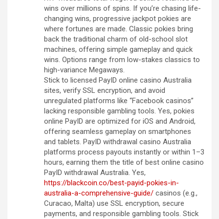
wins over millions of spins. If you’re chasing life-
changing wins, progressive jackpot pokies are
where fortunes are made. Classic pokies bring
back the traditional charm of old-school slot
machines, offering simple gameplay and quick
wins. Options range from low-stakes classics to
high-variance Megaways.
Stick to licensed PayID online casino Australia
sites, verify SSL encryption, and avoid
unregulated platforms like “Facebook casinos”
lacking responsible gambling tools. Yes, pokies
online PayID are optimized for iOS and Android,
offering seamless gameplay on smartphones
and tablets. PayID withdrawal casino Australia
platforms process payouts instantly or within 1–3
hours, earning them the title of best online casino
PayID withdrawal Australia. Yes,
https://blackcoin.co/best-payid-pokies-in-
australia-a-comprehensive-guide/
casinos (e.g.,
Curacao, Malta) use SSL encryption, secure
payments, and responsible gambling tools. Stick