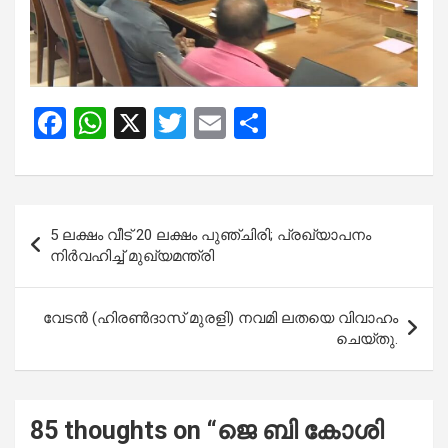
F
W
X
T
E
S
a
h
wi
m
h
ce
at
tt
ail
ar
b
s
er
e
Post
5 ലക്ഷം വീട് 20 ലക്ഷം പുഞ്ചിരി; പ്രഖ്യാപനം
o
A
navigation
നിർവഹിച്ച് മുഖ്യമന്ത്രി
o
p
k
p
വേടൻ (ഹിരൺദാസ് മുരളി) നവമി ലതയെ വിവാഹം
ചെയ്തു.
85 thoughts on “
ജെ ബി കോശി