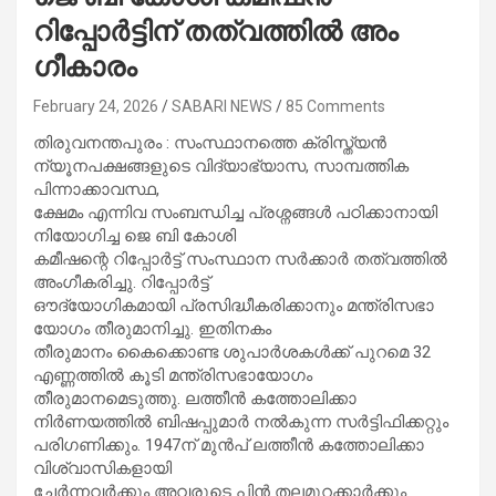
റിപ്പോർട്ടിന് തത്വത്തിൽ അം​
ഗീകാരം
February 24, 2026
SABARI NEWS
85 Comments
തിരുവനന്തപുരം : സംസ്ഥാനത്തെ ക്രിസ്ത്യൻ
ന്യൂനപക്ഷങ്ങളുടെ വിദ്യാഭ്യാസ, സാമ്പത്തിക
പിന്നാക്കാവസ്ഥ,
ക്ഷേമം എന്നിവ സംബന്ധിച്ച പ്രശ്നങ്ങൾ പഠിക്കാനായി
നിയോഗിച്ച ജെ ബി കോശി
കമീഷന്റെ റിപ്പോർട്ട് സംസ്ഥാന സർക്കാർ തത്വത്തിൽ
അം​ഗീകരിച്ചു. റിപ്പോർട്ട്
ഔദ്യോഗികമായി പ്രസിദ്ധീകരിക്കാനും മന്ത്രിസഭാ
യോഗം തീരുമാനിച്ചു. ഇതിനകം
തീരുമാനം കൈക്കൊണ്ട ശുപാർശകൾക്ക് പുറമെ 32
എണ്ണത്തിൽ കൂടി മന്ത്രിസഭായോഗം
തീരുമാനമെടുത്തു. ലത്തീൻ കത്തോലിക്കാ
നിർണയത്തിൽ ബിഷപ്പുമാർ നൽകുന്ന സർ‌ട്ടിഫിക്കറ്റും
പരി​ഗണിക്കും. 1947ന് മുൻപ് ലത്തീൻ കത്തോലിക്കാ
വിശ്വാസികളായി
ചേർന്നവർക്കും അവരുടെ പിൻ തലമുറക്കാർക്കും