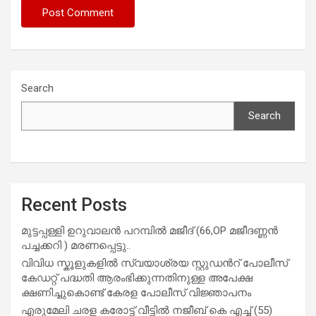
Search
Search
Recent Posts
മുട്ടപ്പള്ളി ഉറുവാലൻ പറമ്പിൽ മജീദ് (66,OP മജീദണ്ണൻ
പച്ചക്കറി ) മരണപ്പെട്ടു..
വിവിധ സ്കൂളുകളില്‍ സ്വയാശ്രയ സ്റ്റുഡന്‍റ് പോലീസ്
കേഡറ്റ് പദ്ധതി ആരംഭിക്കുന്നതിനുള്ള അപേക്ഷ
ക്ഷണിച്ചുകൊണ്ട് കേരള പോലീസ് വിജ്ഞാപനം
എരുമേലി ചരള കരോട്ട് വീട്ടിൽ നജീബ് കെ എച്ച് (55)