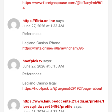
https://www.foreignspouse.com/@tiffanylmb961
4
https://flirta.online
says:
June 27, 2026 at 1:33 AM
References:
Legiano Casino iPhone
https://flirta.online/@larawindham396
hoofpick.tv
says:
June 27, 2026 at 6:15 AM
References:
Legiano Casino legal
https://hoofpick.tv/@virginia629192?page=about
https://www.lanubedocente.21.edu.ar/profile/f
loresqrhdwyer66486/profile
says:
June 28, 2026 at 6:31 AM