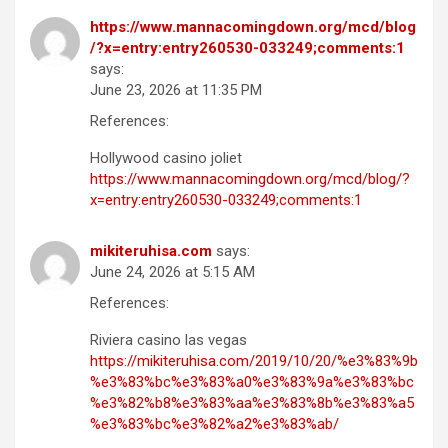
https://www.mannacomingdown.org/mcd/blog
/?x=entry:entry260530-033249;comments:1
says:
June 23, 2026 at 11:35 PM
References:
Hollywood casino joliet
https://www.mannacomingdown.org/mcd/blog/?
x=entry:entry260530-033249;comments:1
mikiteruhisa.com
says:
June 24, 2026 at 5:15 AM
References:
Riviera casino las vegas
https://mikiteruhisa.com/2019/10/20/%e3%83%9b
%e3%83%bc%e3%83%a0%e3%83%9a%e3%83%bc
%e3%82%b8%e3%83%aa%e3%83%8b%e3%83%a5
%e3%83%bc%e3%82%a2%e3%83%ab/