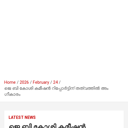
Home
2026
February
24
ജെ ബി കോശി കമീഷൻ റിപ്പോർട്ടിന് തത്വത്തിൽ അം​
ഗീകാരം
LATEST NEWS
ജെ ബി കോശി കമീഷൻ