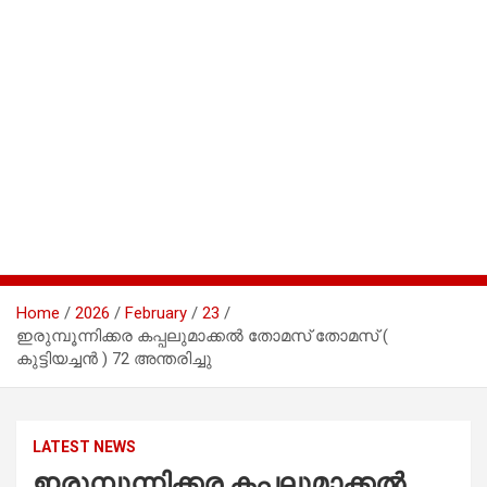
Home
2026
February
23
ഇരുമ്പൂന്നിക്കര കപ്പലുമാക്കൽ തോമസ് തോമസ് (
കുട്ടിയച്ചൻ ) 72 അന്തരിച്ചു
LATEST NEWS
ഇരുമ്പൂന്നിക്കര കപ്പലുമാക്കൽ