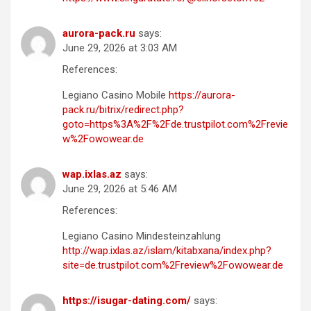
aurora-pack.ru
says:
June 29, 2026 at 3:03 AM
References:
Legiano Casino Mobile
https://aurora-
pack.ru/bitrix/redirect.php?
goto=https%3A%2F%2Fde.trustpilot.com%2Frevie
w%2Fowowear.de
wap.ixlas.az
says:
June 29, 2026 at 5:46 AM
References:
Legiano Casino Mindesteinzahlung
http://wap.ixlas.az/islam/kitabxana/index.php?
site=de.trustpilot.com%2Freview%2Fowowear.de
https://isugar-dating.com/
says: