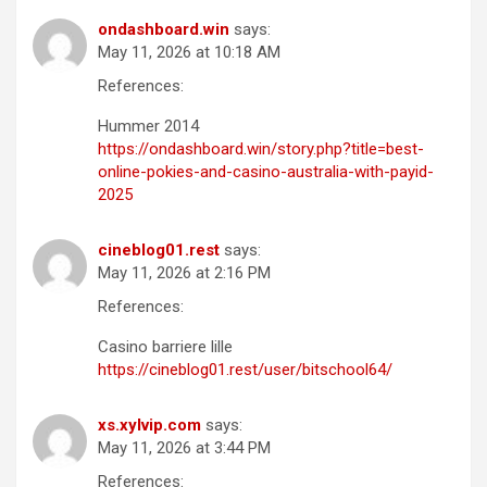
ondashboard.win
says:
May 11, 2026 at 10:18 AM
References:
Hummer 2014
https://ondashboard.win/story.php?title=best-
online-pokies-and-casino-australia-with-payid-
2025
cineblog01.rest
says:
May 11, 2026 at 2:16 PM
References:
Casino barriere lille
https://cineblog01.rest/user/bitschool64/
xs.xylvip.com
says:
May 11, 2026 at 3:44 PM
References: