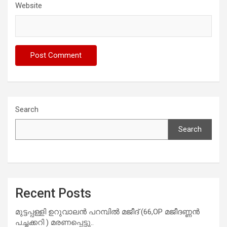
Website
Search
Search
Recent Posts
മുട്ടപ്പള്ളി ഉറുവാലൻ പറമ്പിൽ മജീദ് (66,OP മജീദണ്ണൻ
പച്ചക്കറി ) മരണപ്പെട്ടു..