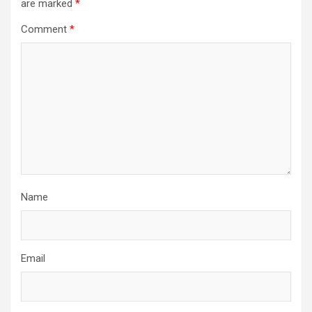
are marked
*
Comment
*
Name
Email