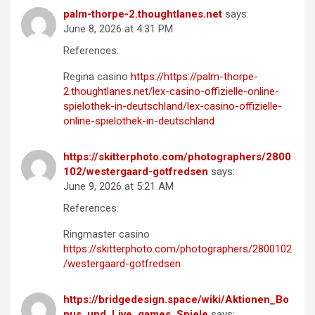
palm-thorpe-2.thoughtlanes.net
says:
June 8, 2026 at 4:31 PM
References:
Regina casino
https://https://palm-thorpe-
2.thoughtlanes.net/lex-casino-offizielle-online-
spielothek-in-deutschland/lex-casino-offizielle-
online-spielothek-in-deutschland
https://skitterphoto.com/photographers/2800
102/westergaard-gotfredsen
says:
June 9, 2026 at 5:21 AM
References:
Ringmaster casino
https://skitterphoto.com/photographers/2800102
/westergaard-gotfredsen
https://bridgedesign.space/wiki/Aktionen_Bo
nus_und_Live_games_Spiele
says: