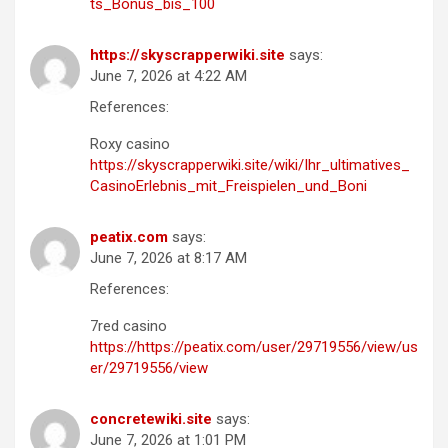
ts_Bonus_bis_100
https://skyscrapperwiki.site
says:
June 7, 2026 at 4:22 AM
References:
Roxy casino
https://skyscrapperwiki.site/wiki/Ihr_ultimatives_
CasinoErlebnis_mit_Freispielen_und_Boni
peatix.com
says:
June 7, 2026 at 8:17 AM
References:
7red casino
https://https://peatix.com/user/29719556/view/us
er/29719556/view
concretewiki.site
says:
June 7, 2026 at 1:01 PM