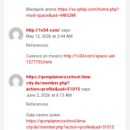
Blackjack anime
https://xs.xylvip.com/home.php?
mod=space&uid=4485288
http://1v34.com/
says:
May 12, 2026 at 3:44 AM
References:
Casinos en mexico
http://1v34.com/space-uid-
1577735.html
https://qomplainerzschool.lima-
city.de/member.php?
action=profile&uid=51015
says:
June 2, 2026 at 6:13 AM
References:
Gala casino poker
https://qomplainerzschool.lima-
city.de/member.php?action=profile&uid=51015