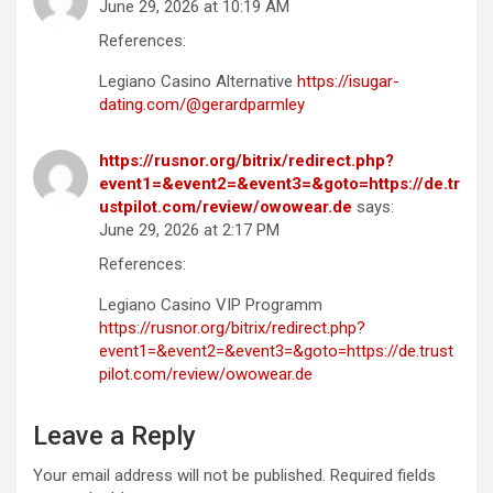
June 29, 2026 at 10:19 AM
References:
Legiano Casino Alternative
https://isugar-
dating.com/@gerardparmley
https://rusnor.org/bitrix/redirect.php?
event1=&event2=&event3=&goto=https://de.tr
ustpilot.com/review/owowear.de
says:
June 29, 2026 at 2:17 PM
References:
Legiano Casino VIP Programm
https://rusnor.org/bitrix/redirect.php?
event1=&event2=&event3=&goto=https://de.trust
pilot.com/review/owowear.de
Leave a Reply
Your email address will not be published.
Required fields