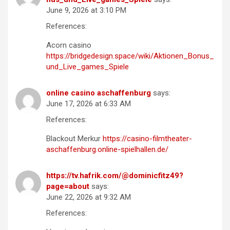
June 9, 2026 at 3:10 PM
References:
Acorn casino
https://bridgedesign.space/wiki/Aktionen_Bonus_
und_Live_games_Spiele
online casino aschaffenburg
says:
June 17, 2026 at 6:33 AM
References:
Blackout Merkur
https://casino-filmtheater-
aschaffenburg.online-spielhallen.de/
https://tv.hafrik.com/@dominicfitz49?
page=about
says:
June 22, 2026 at 9:32 AM
References: