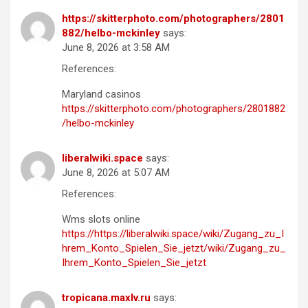
https://skitterphoto.com/photographers/2801
882/helbo-mckinley
says:
June 8, 2026 at 3:58 AM
References:
Maryland casinos
https://skitterphoto.com/photographers/2801882
/helbo-mckinley
liberalwiki.space
says:
June 8, 2026 at 5:07 AM
References:
Wms slots online
https://https://liberalwiki.space/wiki/Zugang_zu_I
hrem_Konto_Spielen_Sie_jetzt/wiki/Zugang_zu_
Ihrem_Konto_Spielen_Sie_jetzt
tropicana.maxlv.ru
says: