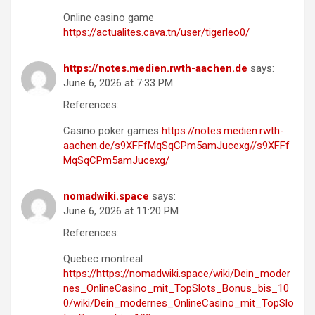
Online casino game
https://actualites.cava.tn/user/tigerleo0/
https://notes.medien.rwth-aachen.de
says:
June 6, 2026 at 7:33 PM
References:
Casino poker games
https://notes.medien.rwth-
aachen.de/s9XFFfMqSqCPm5amJucexg//s9XFFf
MqSqCPm5amJucexg/
nomadwiki.space
says:
June 6, 2026 at 11:20 PM
References:
Quebec montreal
https://https://nomadwiki.space/wiki/Dein_moder
nes_OnlineCasino_mit_TopSlots_Bonus_bis_10
0/wiki/Dein_modernes_OnlineCasino_mit_TopSlo