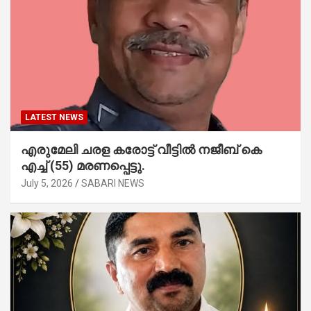
LATEST NEWS
എരുമേലി ചരള കരോട്ട് വീട്ടിൽ നജീബ് കെ
എച്ച് (55) മരണപ്പെട്ടു.
July 5, 2026
SABARI NEWS