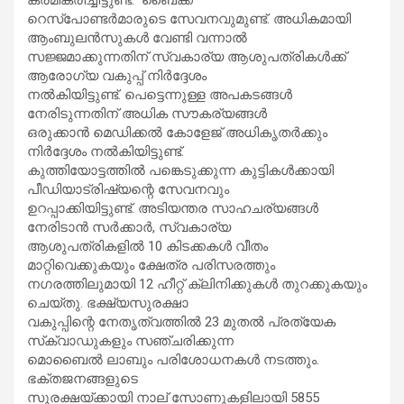
റെസ്‌പോണ്ടർമാരുടെ സേവനവുമുണ്ട്. അധികമായി
ആംബുലൻസുകൾ വേണ്ടി വന്നാൽ
സജ്ജമാക്കുന്നതിന് സ്വകാര്യ ആശുപത്രികൾക്ക്
ആരോഗ്യ വകുപ്പ് നിർദ്ദേശം
നൽകിയിട്ടുണ്ട്. പെട്ടെന്നുള്ള അപകടങ്ങൾ
നേരിടുന്നതിന് അധിക സൗകര്യങ്ങൾ
ഒരുക്കാൻ മെഡിക്കൽ കോളേജ് അധികൃതർക്കും
നിർദ്ദേശം നൽകിയിട്ടുണ്ട്.
കുത്തിയോട്ടത്തിൽ പങ്കെടുക്കുന്ന കുട്ടികൾക്കായി
പീഡിയാട്രിഷ്യന്റെ സേവനവും
ഉറപ്പാക്കിയിട്ടുണ്ട്. അടിയന്തര സാഹചര്യങ്ങൾ
നേരിടാൻ സർക്കാർ, സ്വകാര്യ
ആശുപത്രികളിൽ 10 കിടക്കകൾ വീതം
മാറ്റിവെക്കുകയും ക്ഷേത്ര പരിസരത്തും
നഗരത്തിലുമായി 12 ഹീറ്റ് ക്ലിനിക്കുകൾ തുറക്കുകയും
ചെയ്തു. ഭക്ഷ്യസുരക്ഷാ
വകുപ്പിന്റെ നേതൃത്വത്തിൽ 23 മുതൽ പ്രത്യേക
സ്‌ക്വാഡുകളും സഞ്ചരിക്കുന്ന
മൊബൈൽ ലാബും പരിശോധനകൾ നടത്തും.
ഭക്തജനങ്ങളുടെ
സുരക്ഷയ്ക്കായി നാല് സോണുകളിലായി 5855