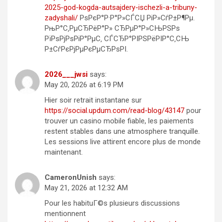
2025-god-kogda-autsajdery-ischezli-a-tribuny-
zadyshali/
РѕРєР°Р·Р°Р»СЃСЏ РіР»СѓР±Р¶Рµ.
РњР°С‚РµСЂРёР°Р» СЂРµР°Р»СЊРЅРѕ
РїРѕРјРѕРіР°РµС‚ СЃСЂР°РІРЅРёРІР°С‚СЊ
Р±СѓРєРјРµРєРµСЂРѕРІ.
2026___jwsi
says:
May 20, 2026 at 6:19 PM
Hier soir retrait instantane sur
https://social.updum.com/read-blog/43147
pour
trouver un casino mobile fiable, les paiements
restent stables dans une atmosphere tranquille.
Les sessions live attirent encore plus de monde
maintenant.
CameronUnish
says:
May 21, 2026 at 12:32 AM
Pour les habituГ©s plusieurs discussions
mentionnent