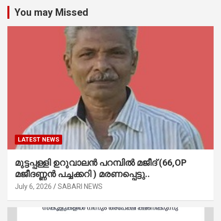
You may Missed
LATEST NEWS
മുട്ടപ്പള്ളി ഉറുവാലൻ പറമ്പിൽ മജീദ് (66,OP
മജീദണ്ണൻ പച്ചക്കറി ) മരണപ്പെട്ടു..
July 6, 2026
SABARI NEWS