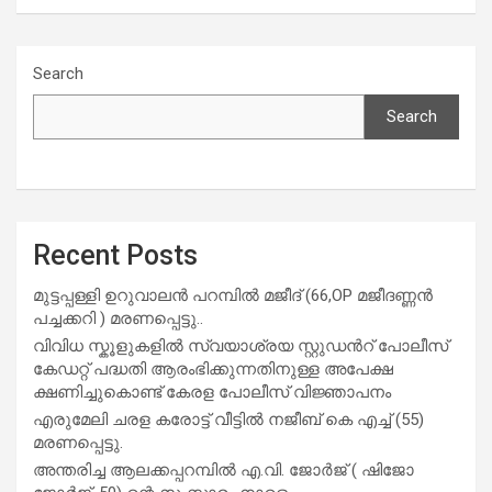
Search
Search
Recent Posts
മുട്ടപ്പള്ളി ഉറുവാലൻ പറമ്പിൽ മജീദ് (66,OP മജീദണ്ണൻ
പച്ചക്കറി ) മരണപ്പെട്ടു..
വിവിധ സ്കൂളുകളില്‍ സ്വയാശ്രയ സ്റ്റുഡന്‍റ് പോലീസ്
കേഡറ്റ് പദ്ധതി ആരംഭിക്കുന്നതിനുള്ള അപേക്ഷ
ക്ഷണിച്ചുകൊണ്ട് കേരള പോലീസ് വിജ്ഞാപനം
എരുമേലി ചരള കരോട്ട് വീട്ടിൽ നജീബ് കെ എച്ച് (55)
മരണപ്പെട്ടു.
അന്തരിച്ച ആ​ല​ക്ക​പ്പ​റമ്പിൽ​ എ.​വി. ജോ​ർ​ജ് ( ഷിജോ