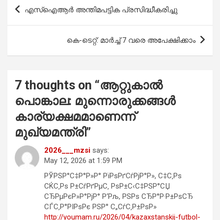
b
s
er
e
Post
എസ്ഐആർ അന്തിമപട്ടിക പ്രസിദ്ധീകരിച്ചു
o
A
navigation
o
p
കെ-ടെറ്റ്: മാർച്ച് 7 വരെ അപേക്ഷിക്കാം
k
p
7 thoughts on “
ആറ്റുകാൽ
പൊങ്കാല: മുന്നൊരുക്കങ്ങൾ
കാര്യക്ഷമമാണെന്ന്
മുഖ്യമന്ത്രി
”
2026___mzsi
says:
May 12, 2026 at 1:59 PM
РЎРЅР°С‡Р°Р»Р° РїРѕРґСѓРјР°Р», С‡С‚Рѕ
СЌС‚Рѕ Р±СѓРґРµС‚ РѕР±С‹С‡РЅР°СЏ
СЂРµРєР»Р°РјР° Р‘Рљ, РЅРѕ СЂР°Р·Р±РѕСЂ
СЃС‚Р°РІРѕРє РЅР° С„СѓС‚Р±РѕР»
http://youmam.ru/2026/04/kazaxstanskij-futbol-