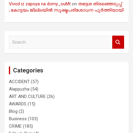
Vivod iz zapoya na domy_ouMt
on
തദ്ദേശ തിരഞ്ഞെടുപ്പ്
;.കോട്ടയം ജില്ലയിൽ സൂക്ഷ്മപരിശോധന പൂർത്തിയായി
S
e
a
r
c
Categories
h
ACCIDENT
(57)
Alappuzha
(54)
ART AND CULTURE
(26)
AWARDS
(15)
Blog
(2)
Business
(103)
CRIME
(185)