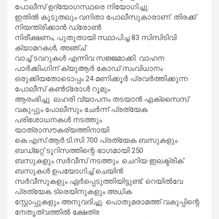
പോലീസ് ഉദ്യോഗസ്ഥരെ നിയോഗിച്ചു.
ഇതിൽ കൂടുതലും വനിതാ പോലീസുകാരാണ്. തിരക്ക്
നിയന്ത്രിക്കാൻ ഡ്രോൺ
നിരീക്ഷണം, പുതുതായി സ്ഥാപിച്ച 83 സിസിടിവി
ക്യാമറകൾ, അഞ്ച്
വാച്ച് ടവറുകൾ എന്നിവ സജ്ജമാക്കി. വാഹന
പാർക്കിംഗിന് ക്യുആർ കോഡ് സംവിധാനം
ഒരുക്കിയതോടൊപ്പം 24 മണിക്കൂർ പ്രവർത്തിക്കുന്ന
പോലീസ് കൺട്രോൾ റൂമും
ആരംഭിച്ചു. ലഹരി വ്യാപനം തടയാൻ എക്‌സൈസ്
വകുപ്പും പോലീസും ചേർന്ന് പ്രത്യേക
പരിശോധനകൾ നടത്തും.
യാത്രാസൗകര്യത്തിനായി
കെ.എസ്.ആർ.ടി.സി 700 പ്രത്യേക ബസുകളും
ബഡ്ജറ്റ് ടൂറിസത്തിന്റെ ഭാഗമായി 250
ബസുകളും സർവീസ് നടത്തും. ചെറിയ ഇലക്ട്രിക്
ബസുകൾ ഉപയോഗിച്ച് ചെയിൻ
സർവീസുകളും ഏർപ്പെടുത്തിയിട്ടുണ്ട്. റെയിൽവേ
പ്രത്യേക ട്രെയിനുകളും അധിക
സ്റ്റോപ്പുകളും അനുവദിച്ചു. പൊതുമരാമത്ത് വകുപ്പിന്റെ
നേതൃത്വത്തിൽ ക്ഷേത്ര