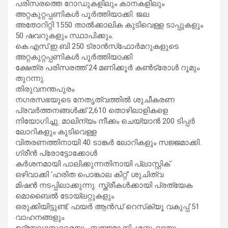
പരിസരത്തെ റോഡുകളിലും കാനകളിലും
അറ്റകുറ്റപ്പണികൾ പൂർത്തിയാക്കി. ജല
അതോറിറ്റി 1550 താൽക്കാലിക കുടിവെള്ള ടാപ്പുകളും
50 ഷവറുകളും സ്ഥാപിക്കും.
കെ.എസ്.ഇ.ബി 250 ട്രാൻസ്‌ഫോർമറുകളുടെ
അറ്റകുറ്റപ്പണികൾ പൂർത്തിയാക്കി
ക്ഷേത്ര പരിസരത്ത് 24 മണിക്കൂർ കൺട്രോൾ റൂമും
തുറന്നു.
തിരുവനന്തപുരം
നഗരസഭയുടെ നേതൃത്വത്തിൽ ശുചീകരണ
പ്രവർത്തനങ്ങൾക്ക് 2,610 തൊഴിലാളികളെ
നിയോഗിച്ചു. മാലിന്യം നീക്കം ചെയ്യാൻ 200 ടിപ്പർ
ലോറികളും കുടിവെള്ള
വിതരണത്തിനായി 40 ടാങ്കർ ലോറികളും സജ്ജമാക്കി.
ഗ്രീൻ പ്രോട്ടോക്കോൾ
കർശനമായി പാലിക്കുന്നതിനായി പ്ലാസ്റ്റിക്
ഒഴിവാക്കി ‘ഹരിത പൊങ്കാല കിറ്റ്’ ശുചിത്വ
മിഷൻ നടപ്പിലാക്കുന്നു. സ്ത്രീകൾക്കായി പ്രത്യേക
മൊബൈൽ ടോയ്‌ലറ്റുകളും
ഒരുക്കിയിട്ടുണ്ട്. ഫയർ ആൻഡ് റെസ്‌ക്യൂ വകുപ്പ് 51
വാഹനങ്ങളും
ഉദ്യോഗസ്ഥരെയും സജ്ജമാക്കി. ശബ്ദ, വായു