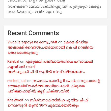
ജോർജ് ,50) ന്റെ സംസ്കാരം നാളെ
സഹകരണ മേഖല ശക്തിപ്പെടുത്തി പുതുയുഗ കേരളം
സാധ്യമാക്കും: മന്ത്രി എം ലിജു
Recent Comments
Vivod iz zapoya na domy_ivMt
on
കേരള മീഡിയ
അക്കാദമി വൈസ്ചെയർമാനായി കെ.പി റെജിയെ
തെരഞ്ഞെടുത്തു
Kalebal
on
എരുമേലി പഞ്ചായത്തിലെ പമ്പാവാലി
,ഏഞ്ചൽ വാലി
വാർഡുകൾ പി ടി ആറിൽ നിന്ന് ഒഴിവാക്കണം
melbet_iuel
on
സംശയം ചോദിച്ച 5-ാം ക്ലാസുകാരന്റെ
തോളെല്ല് തകർത്ത് അധ്യാപകൻ; ക്രൂരത
പരീക്ഷാഹാളിൽ; കുട്ടി ചികിത്സയിൽ
KrisWoolf
on
ബിശ്വനാഥ് സിൻഹ പുതിയ ചീഫ്
സെക്രട്ടറി: ജൂൺ 30ന് ചുമതലയേൽക്കും