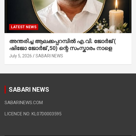
LATEST NEWS
അന്തരിച്ച ആ​ല​ക്ക​പ്പ​റമ്പിൽ​ എ.​വി. ജോ​ർ​ജ് (
ഷിജോ ജോർജ് ,50) ന്റെ സംസ്കാരം നാളെ
July 5, 2026
SABARI NEWS
SABARI NEWS
SABARINEWS.COM
LICENCE NO: KL07D0003595