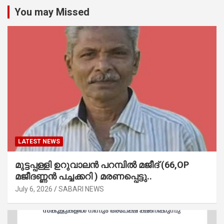
You may Missed
LATEST NEWS
മുട്ടപ്പള്ളി ഉറുവാലൻ പറമ്പിൽ മജീദ് (66,OP
മജീദണ്ണൻ പച്ചക്കറി ) മരണപ്പെട്ടു..
July 6, 2026
SABARI NEWS