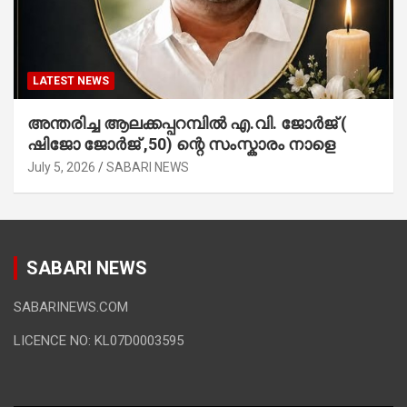
LATEST NEWS
അന്തരിച്ച ആ​ല​ക്ക​പ്പ​റമ്പിൽ​ എ.​വി. ജോ​ർ​ജ് (
ഷിജോ ജോർജ് ,50) ന്റെ സംസ്കാരം നാളെ
July 5, 2026
SABARI NEWS
SABARI NEWS
SABARINEWS.COM
LICENCE NO: KL07D0003595