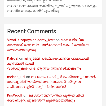
ജോർജ് ,50) ന്റെ സംസ്കാരം നാളെ
സഹകരണ മേഖല ശക്തിപ്പെടുത്തി പുതുയുഗ കേരളം
സാധ്യമാക്കും: മന്ത്രി എം ലിജു
Recent Comments
Vivod iz zapoya na domy_ivMt
on
കേരള മീഡിയ
അക്കാദമി വൈസ്ചെയർമാനായി കെ.പി റെജിയെ
തെരഞ്ഞെടുത്തു
Kalebal
on
എരുമേലി പഞ്ചായത്തിലെ പമ്പാവാലി
,ഏഞ്ചൽ വാലി
വാർഡുകൾ പി ടി ആറിൽ നിന്ന് ഒഴിവാക്കണം
melbet_iuel
on
സംശയം ചോദിച്ച 5-ാം ക്ലാസുകാരന്റെ
തോളെല്ല് തകർത്ത് അധ്യാപകൻ; ക്രൂരത
പരീക്ഷാഹാളിൽ; കുട്ടി ചികിത്സയിൽ
KrisWoolf
on
ബിശ്വനാഥ് സിൻഹ പുതിയ ചീഫ്
സെക്രട്ടറി: ജൂൺ 30ന് ചുമതലയേൽക്കും