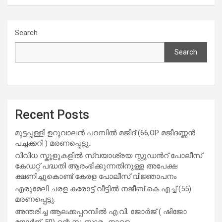
Search
Search
Recent Posts
മുട്ടപ്പള്ളി ഉറുവാലൻ പറമ്പിൽ മജീദ് (66,OP മജീദണ്ണൻ
പച്ചക്കറി ) മരണപ്പെട്ടു..
വിവിധ സ്കൂളുകളില്‍ സ്വയാശ്രയ സ്റ്റുഡന്‍റ് പോലീസ്
കേഡറ്റ് പദ്ധതി ആരംഭിക്കുന്നതിനുള്ള അപേക്ഷ
ക്ഷണിച്ചുകൊണ്ട് കേരള പോലീസ് വിജ്ഞാപനം
എരുമേലി ചരള കരോട്ട് വീട്ടിൽ നജീബ് കെ എച്ച് (55)
മരണപ്പെട്ടു.
അന്തരിച്ച ആ​ല​ക്ക​പ്പ​റമ്പിൽ​ എ.​വി. ജോ​ർ​ജ് ( ഷിജോ