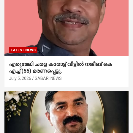
LATEST NEWS
എരുമേലി ചരള കരോട്ട് വീട്ടിൽ നജീബ് കെ
എച്ച് (55) മരണപ്പെട്ടു.
July 5, 2026
SABARI NEWS