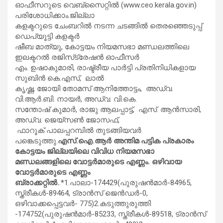
ഓഫീസറുടെ വെബ്‌സൈറ്റില്‍ (www.ceo.kerala.gov.in)
പരിശോധിക്കാം.ജില്ലാ
കളക്ടറുടെ ചേംബറില്‍ നടന്ന ചടങ്ങില്‍ തെരഞ്ഞെടുപ്പ്
ഡെപ്യൂട്ടി കളക്ടര്‍
ഷീബ മാത്യു, കോട്ടയം നിയമസഭാ മണ്ഡലത്തിലെ
ഇലക്ടറല്‍ രജിസ്‌ട്രേഷന്‍ ഓഫീസര്‍
എം. ഉഷാകുമാരി, രാഷ്ട്രീയ പാര്‍ട്ടി പ്രതിനിധികളായ
സുബിന്‍ കെ.എസ്, ലാല്‍
കൃഷ്ണ, ജോയി തോമസ് ആനിത്തോട്ടം, അഡ്വ.
വി.ആര്‍.ബി. നായര്‍, അഡ്വ. വി.കെ.
സന്തോഷ് കുമാര്‍, രാജു ആലപ്പാട്ട്, എസ്. ആന്‍സാരി,
അഡ്വ. ജെയ്‌സണ്‍ ജോസഫ്,
ഫാറൂക് പാലപ്പറമ്പില്‍ തുടങ്ങിയവര്‍
പങ്കെടുത്തു.
എസ്.ഐ.ആര്‍ അന്തിമ പട്ടിക പ്രകാരം
കോട്ടയം ജില്ലയിലെ വിവിധ നിയമസഭാ
മണ്ഡലങ്ങളിലെ വോട്ടര്‍മാരുടെ എണ്ണം. ഒഴിവായ
വോട്ടര്‍മാരുടെ എണ്ണം
ബ്രാക്കറ്റില്‍.
.*1.പാലാ-174429(പുരുഷന്‍മാര്‍-84965,
സ്ത്രീകള്‍-89464, ട്രാന്‍സ് ജെന്‍ഡര്‍-0,
ഒഴിവാക്കപ്പെട്ടവര്‍- 775)2.കടുത്തുരുത്തി
-174752(പുരുഷന്‍മാര്‍-85233, സ്ത്രീകള്‍-89518, ട്രാന്‍സ്