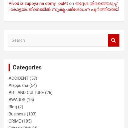
Vivod iz zapoya na domy_ouMt
on
തദ്ദേശ തിരഞ്ഞെടുപ്പ്
;.കോട്ടയം ജില്ലയിൽ സൂക്ഷ്മപരിശോധന പൂർത്തിയായി
S
e
a
r
c
Categories
h
ACCIDENT
(57)
Alappuzha
(54)
ART AND CULTURE
(26)
AWARDS
(15)
Blog
(2)
Business
(103)
CRIME
(185)