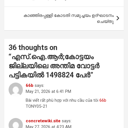
o
p
k
p
കാഞ്ഞിരപ്പള്ളി കോടതി സമുച്ചയം ഉദ്ഘാടനം
ചെയ്തു
36 thoughts on
“
എസ്.ഐ.ആര്‍;കോട്ടയം
ജില്ലയിലെ അന്തിമ വോട്ടര്‍
പട്ടികയില്‍ 1498824 പേര്‍
”
66b
says:
May 21, 2026 at 6:41 PM
Bài viết rất phù hợp với nhu cầu của tôi
66b
TONY05-21
concretewiki.site
says:
May 27, 2026 at 4:23 AM