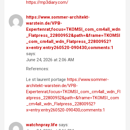
https://mp3diary.com/
https://www.sommer-architekt-
warstein.de/VPB-
Expertenrat;focus=TKOMSI_com_cm4all_wdn
_Flatpress_22800952&path=&frame=TKOMSI
_com_cm4all_wdn_Flatpress_22800952?
x=entry:entry260520-090430;comments:1
says:
June 24, 2026 at 2:06 AM
References:
Le st laurent portage
https://www.sommer-
architekt-warstein.de/VPB-
Expertenrat;focus=TKOMSI_com_cm4all_wdn_Fl
atpress_22800952&path=&frame=TKOMSI_com
_cm4all_wdn_Flatpress_22800952?
x=entry:entry260520-090430;comments:1
watchnpray.life
says: