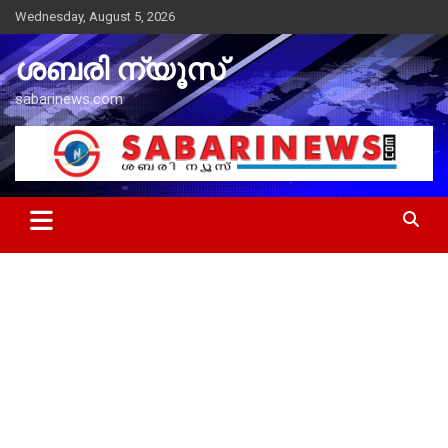
Skip
Wednesday, August 5, 2026
to
content
ശബരി ന്യൂസ്
sabarinews.com