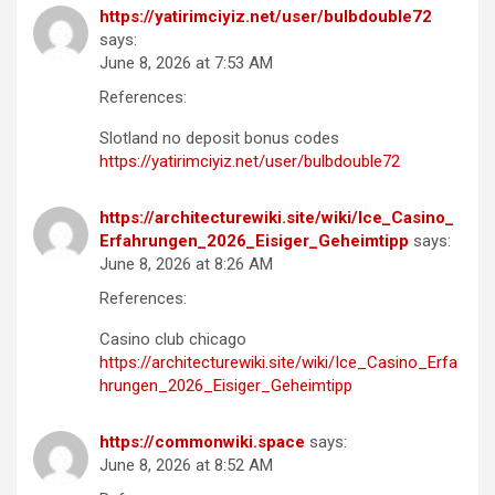
https://yatirimciyiz.net/user/bulbdouble72
says:
June 8, 2026 at 7:53 AM
References:
Slotland no deposit bonus codes
https://yatirimciyiz.net/user/bulbdouble72
https://architecturewiki.site/wiki/Ice_Casino_
Erfahrungen_2026_Eisiger_Geheimtipp
says:
June 8, 2026 at 8:26 AM
References:
Casino club chicago
https://architecturewiki.site/wiki/Ice_Casino_Erfa
hrungen_2026_Eisiger_Geheimtipp
https://commonwiki.space
says:
June 8, 2026 at 8:52 AM