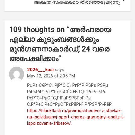
അക്ഷയ സംരംഭകരെ തിരഞ്ഞെടുക്കുന്നു
109 thoughts on “
അർഹരായ
എല്ലാ കുടുംബങ്ങൾക്കും
മുൻഗണനാകാർഡ്; 24 വരെ
അപേക്ഷിക്കാം
”
2026___kasi
says:
May 12, 2026 at 2:05 PM
РџРѕ С€Р°С…РјР°С‚С‹ РґР°РІРЅРѕ РЅРµ
РїРѕРїР°РґР°Р»РѕСЃСЊ С‚Р°РєРѕРіРѕ
РєР°С‡РµСЃС‚РІРµРЅРЅРѕРіРѕ
С‚Р°РєС‚РёС‡РµСЃРєРёР№ Р°РЅР°Р»РёР·
https://blackflash.ru/preimushhestvo-v-stavkax-
na-individualnyj-sport-cherez-gramotnyj-analiz-i-
ispolzovanie-fribetov/
.