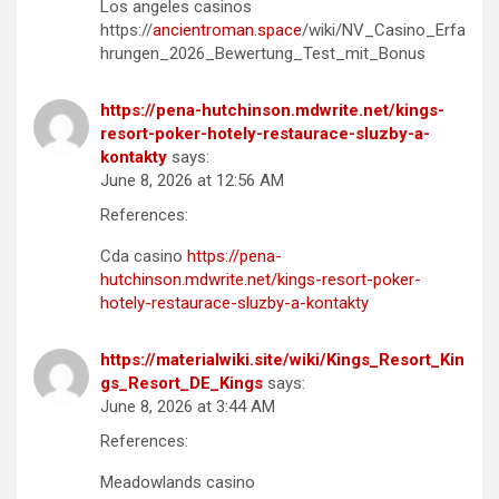
Los angeles casinos
https://
ancientroman.space
/wiki/NV_Casino_Erfa
hrungen_2026_Bewertung_Test_mit_Bonus
https://pena-hutchinson.mdwrite.net/kings-
resort-poker-hotely-restaurace-sluzby-a-
kontakty
says:
June 8, 2026 at 12:56 AM
References:
Cda casino
https://pena-
hutchinson.mdwrite.net/kings-resort-poker-
hotely-restaurace-sluzby-a-kontakty
https://materialwiki.site/wiki/Kings_Resort_Kin
gs_Resort_DE_Kings
says:
June 8, 2026 at 3:44 AM
References:
Meadowlands casino