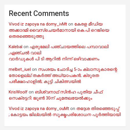
Recent Comments
Vivod iz zapoya na domy_ivMt
on
കേരള മീഡിയ
അക്കാദമി വൈസ്ചെയർമാനായി കെ.പി റെജിയെ
തെരഞ്ഞെടുത്തു
Kalebal
on
എരുമേലി പഞ്ചായത്തിലെ പമ്പാവാലി
,ഏഞ്ചൽ വാലി
വാർഡുകൾ പി ടി ആറിൽ നിന്ന് ഒഴിവാക്കണം
melbet_iuel
on
സംശയം ചോദിച്ച 5-ാം ക്ലാസുകാരന്റെ
തോളെല്ല് തകർത്ത് അധ്യാപകൻ; ക്രൂരത
പരീക്ഷാഹാളിൽ; കുട്ടി ചികിത്സയിൽ
KrisWoolf
on
ബിശ്വനാഥ് സിൻഹ പുതിയ ചീഫ്
സെക്രട്ടറി: ജൂൺ 30ന് ചുമതലയേൽക്കും
Vivod iz zapoya na domy_ouMt
on
തദ്ദേശ തിരഞ്ഞെടുപ്പ്
;.കോട്ടയം ജില്ലയിൽ സൂക്ഷ്മപരിശോധന പൂർത്തിയായി