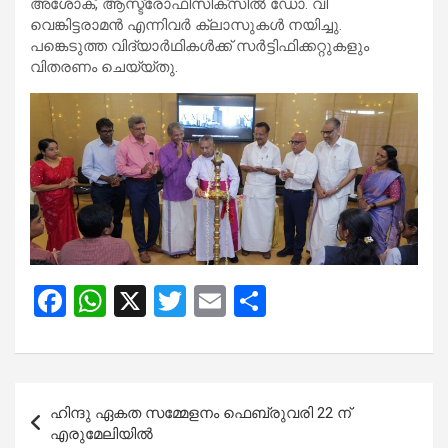
അശോക്, ആസ്ട്രോഫിസിക്സില്‍ ഡോ. വി
വെങ്കിട്ടരാമൻ എന്നിവർ ക്ലാസുകൾ നയിച്ചു.
പങ്കെടുത്ത വിദ്യാര്‍ഥികള്‍ക്ക് സര്‍ട്ടിഫിക്കറ്റുകളും
വിതരണം ചെയ്യ്തു.
F
W
X
T
E
S
a
h
wi
m
h
ce
at
tt
ail
ar
b
s
er
e
Post
ഹിന്ദു ഏകത സമ്മേളനം ഫെബ്രുവരി 22 ന്
o
A
navigation
എരുമേലിയില്‍