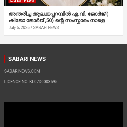
LATEST NEWS
അന്തരിച്ച ആ​ല​ക്ക​പ്പ​റമ്പിൽ​ എ.​വി. ജോ​ർ​ജ് (
ഷിജോ ജോർജ് ,50) ന്റെ സംസ്കാരം നാളെ
July 5, 2026
SABARI NEWS
SABARI NEWS
SABARINEWS.COM
LICENCE NO: KL07D0003595