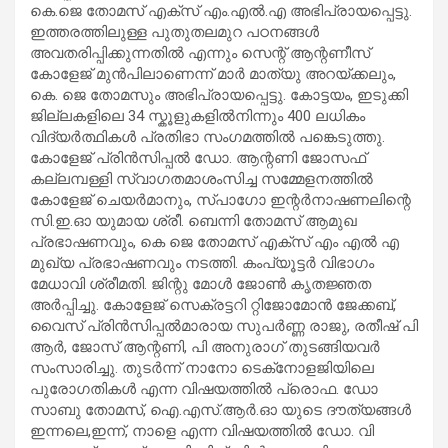
കെ.ജെ തോമസ് എക്സ് എം.എൽ.എ അഭിപ്രായപ്പെട്ടു.
ഇത്തരത്തിലുള്ള പുതുതലമുറ പഠനങ്ങള്‍
അവതരിപ്പിക്കുന്നതിൽ എന്നും സെന്റ് ആന്റണീസ്
കോളേജ് മുൻപിലാണെന്ന് മാർ മാത്യു അറയ്ക്കലും,
കെ. ജെ തോമസും അഭിപ്രായപ്പെട്ടു. കോട്ടയം, ഇടുക്കി
ജില്ലകളിലെ 34 സ്കൂളുകളില്‍നിന്നും 400 ലധികം
വിദ്യര്‍ത്ഥികള്‍ പ്രതിഭാ സംഗമത്തില്‍ പങ്കെടുത്തു.
കോളേജ് പ്രിൻസിപ്പൽ ഡോ. ആന്റണി ജോസഫ്
കല്ലമ്പള്ളി സ്വാഗതമാശംസിച്ച സമ്മേളനത്തിൽ
കോളേജ് ചെയർമാനും, സ്പാഗോ ഇന്റർനാഷണലിന്റെ
സി.ഇ.ഓ യുമായ ശ്രീ. ബെന്നി തോമസ് ആമുഖ
പ്രഭാഷണവും, കെ ജെ തോമസ് എക്സ് എം എൽ എ
മുഖ്യ പ്രഭാഷണവും നടത്തി. കംപ്യൂട്ടർ വിഭാഗം
മേധാവി ശ്രീമതി. ജിന്റു മോൾ ജോൺ കൃതജ്ഞത
അർപ്പിച്ചു. കോളേജ് സെക്രട്ടറി റ്റിജോമോൻ ജേക്കബ്,
വൈസ് പ്രിൻസിപ്പൽമാരായ സുപർണ്ണ രാജു, രതീഷ് പി
ആർ, ജോസ് ആന്റണി, പി അനുരാഗ് തുടങ്ങിയവർ
സംസാരിച്ചു. തുടർന്ന് നാനോ ടെക്‌നോളജിയിലെ
പുരോഗതികൾ എന്ന വിഷയത്തിൽ പ്രൊഫ. ഡോ
സാബു തോമസ്, ഐ.എസ്.ആർ.ഓ യുടെ ദൗത്യങ്ങൾ
ഇന്നലെ,ഇന്ന്, നാളെ എന്ന വിഷയത്തിൽ ഡോ. വി