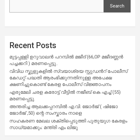
Search
Recent Posts
മുട്ടപ്പള്ളി ഉറുവാലൻ പറമ്പിൽ മജീദ് (66,OP മജീദണ്ണൻ
പച്ചക്കറി ) മരണപ്പെട്ടു..
വിവിധ സ്കൂളുകളില്‍ സ്വയാശ്രയ സ്റ്റുഡന്‍റ് പോലീസ്
കേഡറ്റ് പദ്ധതി ആരംഭിക്കുന്നതിനുള്ള അപേക്ഷ
ക്ഷണിച്ചുകൊണ്ട് കേരള പോലീസ് വിജ്ഞാപനം
എരുമേലി ചരള കരോട്ട് വീട്ടിൽ നജീബ് കെ എച്ച് (55)
മരണപ്പെട്ടു.
അന്തരിച്ച ആ​ല​ക്ക​പ്പ​റമ്പിൽ​ എ.​വി. ജോ​ർ​ജ് ( ഷിജോ
ജോർജ് ,50) ന്റെ സംസ്കാരം നാളെ
സഹകരണ മേഖല ശക്തിപ്പെടുത്തി പുതുയുഗ കേരളം
സാധ്യമാക്കും: മന്ത്രി എം ലിജു