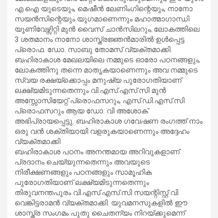
എ.ഐ യുടെയും, മെഷീൻ ലേണിംഗിന്റെയും, നാനോ
സയൻസിന്റെയും യുഗമാണെന്നും മഹാത്മാഗാന്ധി
യൂണിവേഴ്സിറ്റി മുൻ വൈസ് ചാൻസിലറും, ലോകത്തിലെ
3 ശതമാനം നാനോ ശാസ്ത്രജ്ഞൻമാരിൽ ഉൾപ്പെട്ട
പ്രൊഫ. ഡോ. സാബു തോമസ്‌ വ്യക്തമാക്കി.
ബഹിരാകാശ മേഖലയിലെ നമ്മുടെ ഓരോ പഠനങ്ങളും,
ലോകത്തിനു തന്നെ മാതൃകയാണെന്നും അവ നമ്മുടെ
സ്വയ രക്ഷയ്‌ക്കൊപ്പം മനുഷ്യ പുരോഗതിയാണ്
ലക്ഷ്യമിടുന്നതെന്നും വി.എസ്.എസ്.സി മുന്‍
അസ്സോസിയേറ്റ് പ്രൊഫസറും, എസ്.ഡി.എസ്.സി
പ്രൊഫസറും ആയ ഡോ. വി അശോക്
അഭിപ്രായപ്പെട്ടു. ബഹിരാകാശ ഗവേഷണ രംഗത്ത് നാം
ഒരു വൻ ശക്തിയായി വളരുകയാണെന്നും അദ്ദേഹം
വ്യക്തമാക്കി
ബഹിരാകാശ പഠനം അനന്തമായ അറിവുകളാണ്
പ്രദാനം ചെയ്യുന്നതെന്നും അവയുടെ
നിരീക്ഷണങ്ങളും പഠനങ്ങളും സാമൂഹിക
പുരോഗതിയാണ് ലക്ഷ്യമിടുന്നതെന്നും
തിരുവനന്തപുരം വി.എസ്.എസ്.സി സയന്റിസ്റ്റ് വി
വെങ്കിട്ടരാമൻ വ്യക്തമാക്കി. യുവമനസുകളിൽ ഈ
ശാസ്ത്ര സംഗമം പുതു ചൈതന്യം നിറയ്ക്കുമെന്ന്