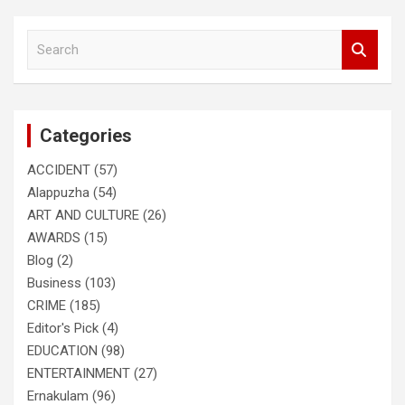
S
e
a
r
c
Categories
h
ACCIDENT
(57)
Alappuzha
(54)
ART AND CULTURE
(26)
AWARDS
(15)
Blog
(2)
Business
(103)
CRIME
(185)
Editor's Pick
(4)
EDUCATION
(98)
ENTERTAINMENT
(27)
Ernakulam
(96)