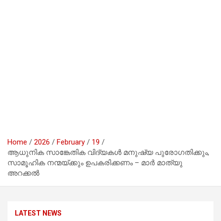
Home
2026
February
19
ആധുനിക സാങ്കേതിക വിദ്യകൾ മനുഷ്യ പുരോഗതിക്കും,
സാമൂഹിക നന്മയ്ക്കും ഉപകരിക്കണം – മാർ മാത്യു
അറക്കൽ
LATEST NEWS