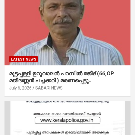
LATEST NEWS
മുട്ടപ്പള്ളി ഉറുവാലൻ പറമ്പിൽ മജീദ് (66,OP
മജീദണ്ണൻ പച്ചക്കറി ) മരണപ്പെട്ടു..
July 6, 2026
SABARI NEWS