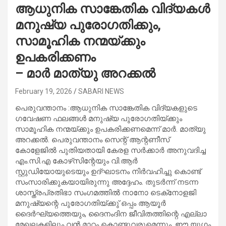
ആധുനിക സാങ്കേതിക വിദ്യകൾ
മനുഷ്യ പുരോഗതിക്കും,
സാമൂഹിക നന്മയ്ക്കും
ഉപകരിക്കണം
– മാർ മാത്യു അറക്കൽ
February 19, 2026
SABARI NEWS
പെരുവന്താനം :ആധുനിക സാങ്കേതിക വിദ്യകളുടെ
ഗവേഷണ ഫലങ്ങൾ മനുഷ്യ പുരോഗതിയ്ക്കും
സാമൂഹിക നന്മയ്ക്കും ഉപകരിക്കണമെന്ന് മാർ. മാത്യു
അറക്കൽ. പെരുവന്താനം സെന്റ് ആന്റണീസ്
കോളേജിൽ പുതിയതായി കേരള സർക്കാർ അനുവദിച്ച
എം.സി.എ കോഴ്‌സിന്റേയും വി.ആർ
സ്റ്റുഡിയോയുടെയും ഉദ്ഘാടനം നിർവഹിച്ചു കൊണ്ട്
സംസാരിക്കുകയായിരുന്നു അദ്ദേഹം. തുടർന്ന് നടന്ന
ശാസ്ത്രപ്രതിഭാ സംഗമത്തിൽ നാനോ ടെക്‌നോളജി
മനുഷ്യന്റെ പുരോഗതിയ്ക്കു് ഒപ്പം ആയൂർ
ദൈർഘ്യത്തെയും, ദൈനംദിന ജീവിതത്തിന്റെ എല്ലാ
മേഖലകളിലും വൻ മാറ്റം കൊണ്ടുവരുമെന്നും, ഈ യുഗം