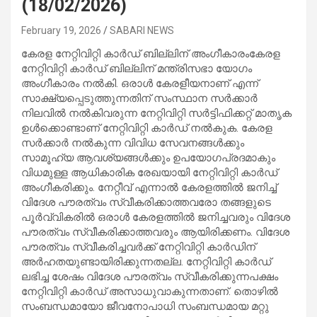
(18/02/2026)
February 19, 2026
SABARI NEWS
കേരള നേറ്റിവിറ്റി കാർഡ് ബില്ലിന് അംഗീകാരംകേരള
നേറ്റിവിറ്റി കാർഡ് ബില്ലിന് മന്ത്രിസഭാ യോഗം
അംഗീകാരം നൽകി. ഒരാൾ കേരളീയനാണ് എന്ന്
സാക്ഷ്യപ്പെടുത്തുന്നതിന് സംസ്ഥാന സർക്കാർ
നിലവിൽ നൽകിവരുന്ന നേറ്റിവിറ്റി സർട്ടിഫിക്കറ്റ് മാതൃക
ഉൾക്കൊണ്ടാണ് നേറ്റിവിറ്റി കാർഡ് നൽകുക. കേരള
സർക്കാർ നൽകുന്ന വിവിധ സേവനങ്ങൾക്കും
സാമൂഹ്യ ആവശ്യങ്ങൾക്കും ഉപയോഗപ്രദമാകും
വിധമുള്ള ആധികാരിക രേഖയായി നേറ്റിവിറ്റി കാർഡ്
അംഗീകരിക്കും. നേറ്റീവ് എന്നാൽ കേരളത്തിൽ ജനിച്ച്
വിദേശ പൗരത്വം സ്വീകരിക്കാത്തവരോ തങ്ങളുടെ
പൂർവ്വികരില്‍ ഒരാൾ കേരളത്തിൽ ജനിച്ചവരും വിദേശ
പൗരത്വം സ്വീകരിക്കാത്തവരും ആയിരിക്കണം. വിദേശ
പൗരത്വം സ്വീകരിച്ചവർക്ക് നേറ്റിവിറ്റി കാർഡിന്
അർഹതയുണ്ടായിരിക്കുന്നതല്ല. നേറ്റിവിറ്റി കാർഡ്
ലഭിച്ച ശേഷം വിദേശ പൗരത്വം സ്വീകരിക്കുന്നപക്ഷം
നേറ്റിവിറ്റി കാർഡ് അസാധുവാകുന്നതാണ്. തൊഴിൽ
സംബന്ധമായോ ജീവനോപാധി സംബന്ധമായ മറ്റു