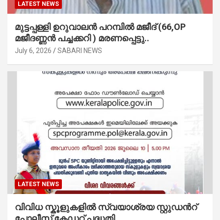
LATEST NEWS
മുട്ടപ്പള്ളി ഉറുവാലൻ പറമ്പിൽ മജീദ് (66,OP
മജീദണ്ണൻ പച്ചക്കറി ) മരണപ്പെട്ടു..
July 6, 2026
SABARI NEWS
LATEST NEWS
വിവിധ സ്കൂളുകളില്‍ സ്വയാശ്രയ സ്റ്റുഡന്‍റ്
പോലീസ് കേഡറ്റ് പദ്ധതി