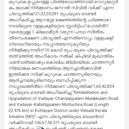
കുറുകെ ഉപ്പുവെള്ള പ്രതിരോധത്തിനായി റെഗുലേറ്റർ
കം ലോക്ക് നിർമ്മാണം-ജനറൽ സിവിൽ വർക്ക്” എന്ന
പ്രവൃത്തിക്ക് 21,02,93,091 രൂപയുടെ ടെണ്ടർ
അംഗീകരിച്ചു.ആറന്മുള ക്ഷേത്രത്തിന്റെ പടിഞ്ഞാറേ
നടയിലൂടെ വളളംകളിയുടെ സ്റ്റാർട്ടിംഗ് പോയിൻ്റ്
വരെയുള്ള 1 കിലോമീറ്റർ വരുന്ന പമ്പാ നദീതീരം
തീരസംരക്ഷണ പ്രവൃത്തി എന്നതിനൊപ്പം വളളംകളി
ഗ്യാലറിയായും നടപ്പാതയോടുകൂടിയും
നിർമ്മിക്കുന്നതിന് 10 കോടി രൂപ യുടെ പ്രവൃത്തിക്ക്
തത്വത്തിൽ അംഗീകാരം നൽകി. കിഫ്ബി മുഖാന്തിരം
ഫണ്ട് ലഭ്യമാക്കും.കൊല്ലം ജില്ലയിലെ ചാത്തന്നൂർ
നിയോജക മണ്ഡലത്തിലെ ആനച്ചാൽക്കടവിൽ
ഇത്തിക്കര നദിക്ക് കുറുകെ ചാത്തന്നൂരിനെയും
ആദിച്ചനല്ലൂരിനെയും ബന്ധിപ്പിക്കുന്ന
നടപ്പാലത്തിൻ്റെ നിർമ്മാണ പ്രവൃത്തിക്ക് 1,60,42,834
രൂപയുടെ ടെണ്ടർ അംഗീകരിച്ചു.”Rehabilitation and
Upgradation of Vadayar-Chandappalam-Mulakkulam Road
and Vadayar-Kallattippalam-Muttuchira Road (Length
22.476 km) in Kottayam District under Rebuild Kerala
Initiative (RKI)” എന്ന പ്രവൃത്തിയുടെ ബാലൻസ്
വർക്കിനായി 106,67,50,571 രൂപയുടെ ടെണ്ടർ
അംഗീകരിച്ചു.
പെന്‍ഷന്‍ പരിഷ്ക്കരണംകേരള