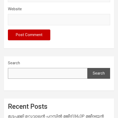
Website
Search
Search
Recent Posts
മുട്ടപ്പള്ളി ഉറുവാലൻ പറമ്പിൽ മജീദ് (66,OP മജീദണ്ണൻ