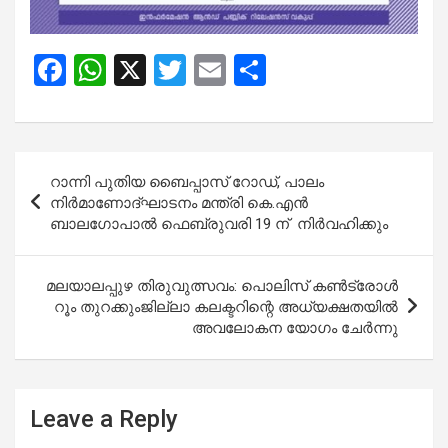
F
W
X
T
E
S
a
h
wi
m
h
ce
at
tt
ail
ar
b
s
er
e
Post
റാന്നി പുതിയ ബൈപ്പാസ് റോഡ്, പാലം
o
A
navigation
നിര്‍മാണോദ്ഘാടനം മന്ത്രി കെ.എന്‍
o
p
ബാലഗോപാല്‍ ഫെബ്രുവരി 19 ന് നിര്‍വഹിക്കും
k
p
മലയാലപ്പുഴ തിരുവുത്സവം: പൊലിസ് കണ്‍ട്രോള്‍
റൂം തുറക്കുംജില്ലാ കലക്ടറിന്റെ അധ്യക്ഷതയില്‍
അവലോകന യോഗം ചേര്‍ന്നു
Leave a Reply