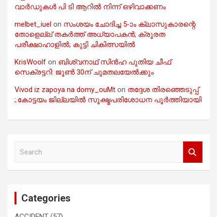
വാർഡുകൾ പി ടി ആറിൽ നിന്ന് ഒഴിവാക്കണം
melbet_iuel
on
സംശയം ചോദിച്ച 5-ാം ക്ലാസുകാരന്റെ
തോളെല്ല് തകർത്ത് അധ്യാപകൻ; ക്രൂരത
പരീക്ഷാഹാളിൽ; കുട്ടി ചികിത്സയിൽ
KrisWoolf
on
ബിശ്വനാഥ് സിൻഹ പുതിയ ചീഫ്
സെക്രട്ടറി: ജൂൺ 30ന് ചുമതലയേൽക്കും
Vivod iz zapoya na domy_ouMt
on
തദ്ദേശ തിരഞ്ഞെടുപ്പ്
;.കോട്ടയം ജില്ലയിൽ സൂക്ഷ്മപരിശോധന പൂർത്തിയായി
S
e
a
r
c
Categories
h
ACCIDENT
(57)