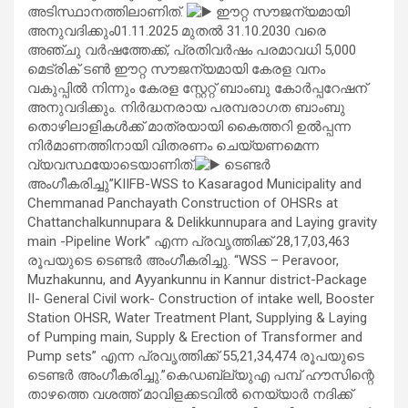
അടിസ്ഥാനത്തിലാണിത്.
ഈറ്റ സൗജന്യമായി
അനുവദിക്കും01.11.2025 മുതൽ 31.10.2030 വരെ
അഞ്ചു വർഷത്തേക്ക്, പ്രതിവർഷം പരമാവധി 5,000
മെട്രിക് ടൺ ഈറ്റ സൗജന്യമായി കേരള വനം
വകുപ്പിൽ നിന്നും കേരള സ്റ്റേറ്റ് ബാംബു കോര്‍പ്പറേഷന്
അനുവദിക്കും. നിർദ്ധനരായ പരമ്പരാഗത ബാംബു
തൊഴിലാളികൾക്ക് മാത്രയായി കൈത്തറി ഉൽപ്പന്ന
നിർമാണത്തിനായി വിതരണം ചെയ്യണമെന്ന
വ്യവസ്ഥയോടെയാണിത്.
ടെണ്ടര്‍
അംഗീകരിച്ചു”KIIFB-WSS to Kasaragod Municipality and
Chemmanad Panchayath Construction of OHSRs at
Chattanchalkunnupara & Delikkunnupara and Laying gravity
main -Pipeline Work” എന്ന പ്രവൃത്തിക്ക് 28,17,03,463
രൂപയുടെ ടെണ്ടർ അംഗീകരിച്ചു. “WSS – Peravoor,
Muzhakunnu, and Ayyankunnu in Kannur district-Package
II- General Civil work- Construction of intake well, Booster
Station OHSR, Water Treatment Plant, Supplying & Laying
of Pumping main, Supply & Erection of Transformer and
Pump sets” എന്ന പ്രവൃത്തിക്ക് 55,21,34,474 രൂപയുടെ
ടെണ്ടർ അംഗീകരിച്ചു.”കെഡബ്ല്യുഎ പമ്പ് ഹൗസിന്റെ
താഴത്തെ വശത്ത് മാവിളക്കടവിൽ നെയ്യാർ നദിക്ക്