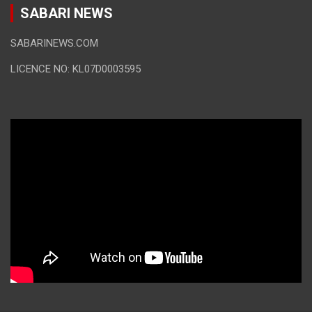
SABARI NEWS
SABARINEWS.COM
LICENCE NO: KL07D0003595