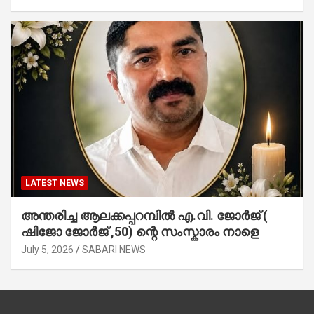
LATEST NEWS
അന്തരിച്ച ആ​ല​ക്ക​പ്പ​റമ്പിൽ​ എ.​വി. ജോ​ർ​ജ് (
ഷിജോ ജോർജ് ,50) ന്റെ സംസ്കാരം നാളെ
July 5, 2026
SABARI NEWS