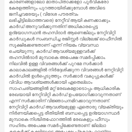
കാരണങ്ങളാലോ മാതാപിതാക്കളോ പൂർവികരോ
കേരളത്തിനും പുറത്തായിരിക്കുമ്പോൾ അവിടെ
ജനിച്ചവരേയും ( വിദേശ പൗരത്വം
ലഭിച്ചിട്ടില്ലാത്തവരെ) നേറ്റീവ് ആയി കണക്കാക്കും.
കാർഡ് അനുവദിക്കുന്നതിന് അധികാരപ്പെട്ട
ഉദ്യോഗസ്ഥൻ തഹസിദാർ ആണെങ്കിലും നേറ്റിവിറ്റി
കാർഡുകൾ സംബന്ധിച്ച രജിസ്റ്റർ വില്ലേജ് ഓഫീസിൽ
സൂക്ഷിക്കേണ്ടതാണ് എന്ന് നിയമം വ്യവസ്ഥ
ചെയ്യുന്നു. കാർഡ് ആവശ്യമുള്ളവർക്ക്
തഹസിൽദാർ മുമ്പാകെ അപേക്ഷ സമർപ്പിക്കാം.
നിലവിൽ ഉള്ള വിവരങ്ങൾക്ക് പുറമേ സർക്കാർ
കാലാകാലങ്ങളിൽ നിർദ്ദേശിക്കുന്ന വിവരങ്ങൾ നേറ്റിവിറ്റി
കാർഡിൽ ഉൾപ്പെടുത്തും. സർക്കാർ വകുപ്പുകൾക്ക്
വിവിധ ആവശ്യങ്ങൾക്കായി ഏതെല്ലാം
സാഹചര്യങ്ങളിൽ മറ്റ് രേഖകളോടൊപ്പം ആധികാരിക
രേഖയായി നേറ്റിവിറ്റി കാർഡ് ഉപയോഗിക്കാവുന്നതാണ്
എന്ന് സർക്കാരിന് വിജ്ഞാപനമിറക്കാവുന്നതാണ്.
നേറ്റിവിറ്റി കാർഡ് ആവശ്യമുള്ള ഏതൊരു വ്യക്തിയും
നിർണയിക്കപ്പെട്ട രീതിയിൽ ബന്ധപ്പെട്ട ഉദ്യോഗസ്ഥർ
മുമ്പാകെ നിശ്ചിതഫോറത്തിൽ രേഖകളും ഫീസും
സഹിതം അപേക്ഷ സമർപ്പിക്കേണ്ടതാണ്. ജില്ലാ
കളക്ടര്‍ക്ക് കക്ഷിയുടെ അപേക്ഷ പ്രകാരം റവന്യു