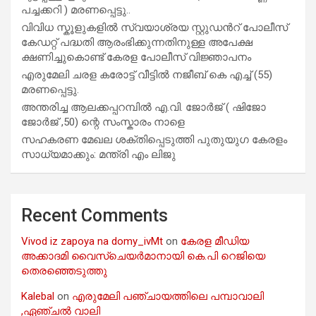
പച്ചക്കറി ) മരണപ്പെട്ടു..
വിവിധ സ്കൂളുകളില്‍ സ്വയാശ്രയ സ്റ്റുഡന്‍റ് പോലീസ്
കേഡറ്റ് പദ്ധതി ആരംഭിക്കുന്നതിനുള്ള അപേക്ഷ
ക്ഷണിച്ചുകൊണ്ട് കേരള പോലീസ് വിജ്ഞാപനം
എരുമേലി ചരള കരോട്ട് വീട്ടിൽ നജീബ് കെ എച്ച് (55)
മരണപ്പെട്ടു.
അന്തരിച്ച ആ​ല​ക്ക​പ്പ​റമ്പിൽ​ എ.​വി. ജോ​ർ​ജ് ( ഷിജോ
ജോർജ് ,50) ന്റെ സംസ്കാരം നാളെ
സഹകരണ മേഖല ശക്തിപ്പെടുത്തി പുതുയുഗ കേരളം
സാധ്യമാക്കും: മന്ത്രി എം ലിജു
Recent Comments
Vivod iz zapoya na domy_ivMt
on
കേരള മീഡിയ
അക്കാദമി വൈസ്ചെയർമാനായി കെ.പി റെജിയെ
തെരഞ്ഞെടുത്തു
Kalebal
on
എരുമേലി പഞ്ചായത്തിലെ പമ്പാവാലി
,ഏഞ്ചൽ വാലി