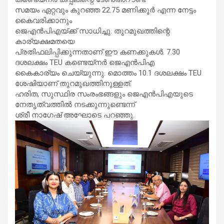
സമയം ഏറ്റവും കുറഞ്ഞ 22.75 മണിക്കൂർ എന്ന നേട്ടം
കൈവരിക്കാനും
ജെഎൻപിഎയ്ക്ക് സാധിച്ചു. തുറമുഖത്തിന്റെ
കാര്യക്ഷമതയെ
പ്രതിഫലിപ്പിക്കുന്നതാണ് ഈ കണക്കുകൾ. 7.30
ദശലക്ഷം TEU കണ്ടെയ്നർ ജെഎൻപിഎ
കൈകാര്യം ചെയ്യുന്നു. മൊത്തം 10.1 ദശലക്ഷം TEU
ശേഷിയാണ് തുറമുഖത്തിനുള്ളത്.
ഹരിത, സുസ്ഥിര സംരംഭങ്ങളും ജെഎൻപിഎയുടെ
നേതൃത്വത്തിൽ നടക്കുന്നുണ്ടെന്ന്
ശ്രീ നാ​ഗേഷ് അഘോടെ പറഞ്ഞു.