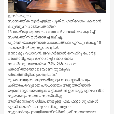
ഇന്ത്യയുടെ
സാമ്പത്തിക വളർച്ചയ്ക്ക് പുതിയ ​ഗതിവേ​ഗം പകരാൻ
ഒരുങ്ങുന്ന രാജ്യത്തിൻ്റെ
13-ാമത് തുറമുഖമായ വധാവൻ പദ്ധതിയെ കുറിച്ച്
സംഘത്തിന് ഉൾക്കാഴ്ച്ച ലഭിച്ചു.
പൂർത്തിയാകുമ്പോൾ ലോകത്തിലെ ഏറ്റവും മികച്ച 10
കണ്ടെയ്നർ തുറമുഖങ്ങളിൽ
ഒന്നാകും വധാവൻ. ജവഹർലാൽ നെഹ്റു പോർട്ട്
അതോറിറ്റിയും മഹാരാഷ്ട്ര മാരിടൈം
ബോർഡും യഥാക്രമം 74%, 26% ഓഹരി
പങ്കാളിത്തത്തോടെയാണ് തുറമുഖം
പ്രവർത്തിപ്പിക്കുക.തുടർന്ന്
മുംബൈയുടെ ആഴത്തിലുള്ള സാംസ്കാരികവും
ചരിത്രപരവുമായ പ്രധാന്യം അടുത്തറിയാൻ
യുനെസ്കോ പൈതൃക പട്ടികയിൽ ഉൾപ്പെട്ട എലഫൻ്റാ ​
ഗുഹകളും സംഘം സന്ദർശിച്ചു.
അതിമനോഹര ശില്പങ്ങളുള്ള എലഫന്റാ ഗുഹകൾ
എഡി അഞ്ചാം നൂറ്റാണ്ടിനും ആറാം
നൂറ്റാണ്ടിനും ഇടയിലാണ് നിർമ്മിച്ചത്. സമ്പന്നമായ