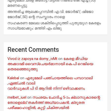
എരുമേലി ചരള കരോട്ട് വീട്ടിൽ നജീബ് കെ എച്ച് (55)
മരണപ്പെട്ടു.
അന്തരിച്ച ആ​ല​ക്ക​പ്പ​റമ്പിൽ​ എ.​വി. ജോ​ർ​ജ് ( ഷിജോ
ജോർജ് ,50) ന്റെ സംസ്കാരം നാളെ
സഹകരണ മേഖല ശക്തിപ്പെടുത്തി പുതുയുഗ കേരളം
സാധ്യമാക്കും: മന്ത്രി എം ലിജു
Recent Comments
Vivod iz zapoya na domy_ivMt
on
കേരള മീഡിയ
അക്കാദമി വൈസ്ചെയർമാനായി കെ.പി റെജിയെ
തെരഞ്ഞെടുത്തു
Kalebal
on
എരുമേലി പഞ്ചായത്തിലെ പമ്പാവാലി
,ഏഞ്ചൽ വാലി
വാർഡുകൾ പി ടി ആറിൽ നിന്ന് ഒഴിവാക്കണം
melbet_iuel
on
സംശയം ചോദിച്ച 5-ാം ക്ലാസുകാരന്റെ
തോളെല്ല് തകർത്ത് അധ്യാപകൻ; ക്രൂരത
പരീക്ഷാഹാളിൽ; കുട്ടി ചികിത്സയിൽ