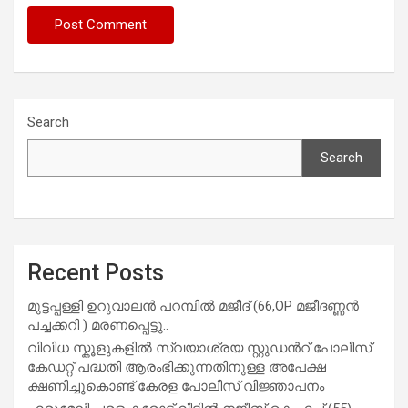
Search
Search
Recent Posts
മുട്ടപ്പള്ളി ഉറുവാലൻ പറമ്പിൽ മജീദ് (66,OP മജീദണ്ണൻ
പച്ചക്കറി ) മരണപ്പെട്ടു..
വിവിധ സ്കൂളുകളില്‍ സ്വയാശ്രയ സ്റ്റുഡന്‍റ് പോലീസ്
കേഡറ്റ് പദ്ധതി ആരംഭിക്കുന്നതിനുള്ള അപേക്ഷ
ക്ഷണിച്ചുകൊണ്ട് കേരള പോലീസ് വിജ്ഞാപനം