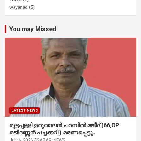
wayanad
(5)
You may Missed
LATEST NEWS
മുട്ടപ്പള്ളി ഉറുവാലൻ പറമ്പിൽ മജീദ് (66,OP
മജീദണ്ണൻ പച്ചക്കറി ) മരണപ്പെട്ടു..
July 6, 2026
SABARI NEWS