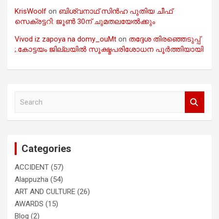
KrisWoolf
on
ബിശ്വനാഥ് സിൻഹ പുതിയ ചീഫ്
സെക്രട്ടറി: ജൂൺ 30ന് ചുമതലയേൽക്കും
Vivod iz zapoya na domy_ouMt
on
തദ്ദേശ തിരഞ്ഞെടുപ്പ്
;.കോട്ടയം ജില്ലയിൽ സൂക്ഷ്മപരിശോധന പൂർത്തിയായി
S
e
a
r
c
Categories
h
ACCIDENT
(57)
Alappuzha
(54)
ART AND CULTURE
(26)
AWARDS
(15)
Blog
(2)