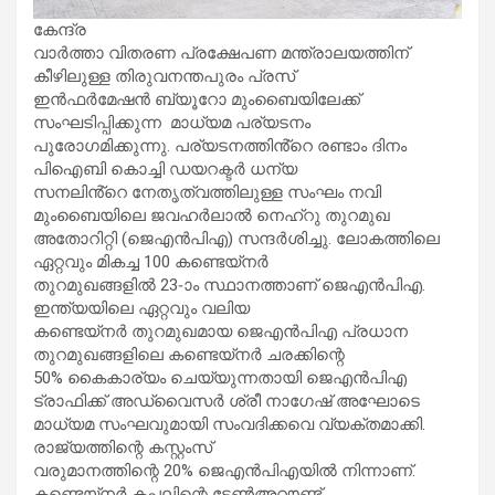
കേന്ദ്ര
വാർത്താ വിതരണ പ്രക്ഷേപണ മന്ത്രാലയത്തിന്
കീഴിലുള്ള തിരുവനന്തപുരം പ്രസ്
ഇൻഫർമേഷൻ ബ്യൂറോ മുംബൈയിലേക്ക്
സംഘടിപ്പിക്കുന്ന മാധ്യമ പര്യടനം
പുരോ​ഗമിക്കുന്നു. പര്യടനത്തിൻ്റെ രണ്ടാം ദിനം
പിഐബി കൊച്ചി ഡയറക്ടർ ധന്യ
സനലിൻ്റെ നേതൃത്വത്തിലുള്ള സംഘം നവി
മുംബൈയിലെ ജവഹർലാൽ നെഹ്‌റു തുറമുഖ
അതോറിറ്റി (ജെഎൻപിഎ) സന്ദർശിച്ചു. ലോകത്തിലെ
ഏറ്റവും മികച്ച 100 കണ്ടെയ്‌നർ
തുറമുഖങ്ങളിൽ 23-ാം സ്ഥാനത്താണ് ജെഎൻപിഎ.
ഇന്ത്യയിലെ ഏറ്റവും വലിയ
കണ്ടെയ്നർ തുറമുഖമായ ജെഎൻപിഎ പ്രധാന
തുറമുഖങ്ങളിലെ കണ്ടെയ്നർ ചരക്കിന്റെ
50% കൈകാര്യം ചെയ്യുന്നതായി ജെഎൻപിഎ
ട്രാഫിക്ക് അഡ്വൈസർ ശ്രീ നാ​ഗേഷ് അഘോടെ
മാധ്യമ സംഘവുമായി സംവദിക്കവെ വ്യക്തമാക്കി.
രാജ്യത്തിന്റെ കസ്റ്റംസ്
വരുമാനത്തിന്റെ 20% ജെഎൻപിഎയിൽ നിന്നാണ്.
കണ്ടെയ്നർ കപ്പലിന്റെ ടേൺഅറൗണ്ട്