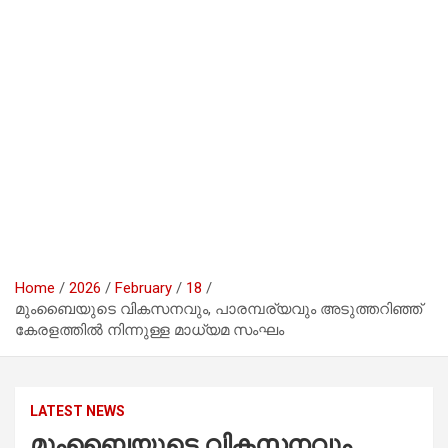
Home
2026
February
18
മുംബൈയുടെ വികസനവും, പാരമ്പര്യവും അടുത്തറിഞ്ഞ്
കേരളത്തിൽ നിന്നുള്ള മാധ്യമ സംഘം
LATEST NEWS
മുംബൈയുടെ വികസനവും,