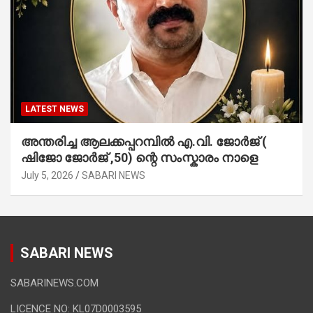
LATEST NEWS
അന്തരിച്ച ആ​ല​ക്ക​പ്പ​റമ്പിൽ​ എ.​വി. ജോ​ർ​ജ് (
ഷിജോ ജോർജ് ,50) ന്റെ സംസ്കാരം നാളെ
July 5, 2026
SABARI NEWS
SABARI NEWS
SABARINEWS.COM
LICENCE NO: KL07D0003595