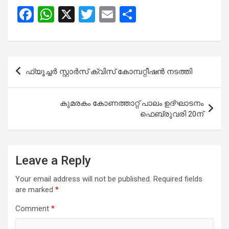
F
W
X
T
E
S
a
h
wi
m
h
ce
at
tt
ail
ar
b
s
er
e
Post
ഫ്യൂച്ചർ സ്റ്റാർസ് ക്വിസ് കോമ്പറ്റീഷൻ നടത്തി
o
A
navigation
o
p
കുമരകം കോണത്താറ്റ് പാലം ഉദ്ഘാടനം
k
p
ഫെബ്രുവരി 20ന്
Leave a Reply
Your email address will not be published.
Required fields
are marked
*
Comment
*