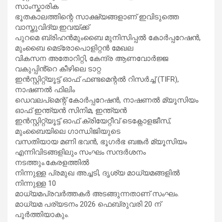
സാംസ്കാരിക
ഭൂതകാലത്തിന്റെ സാക്ഷ്യങ്ങളാണ് ഇവിടുത്തെ
വാസ്തുവിദ്യ.ഇവയ്ക്ക്
പുറമെ ബ്രിഹൻമുംബൈ മുനിസിപ്പൽ കോർപ്പറേഷൻ,
മുംബൈ മെട്രോപൊളിറ്റൻ മേഖല
വികസന അതോറിറ്റി, കേന്ദ്ര ആണവോർജ്ജ
വകുപ്പിൻ്റെ കീഴിലെ ടാറ്റ
ഇൻസ്റ്റിറ്റ്യൂട്ട് ഓഫ് ഫണ്ടമെന്റൽ റിസർച്ച് (TIFR),
നാഷണൽ ഫിലിം
ഡെവലപ്‌മെന്റ് കോർപ്പറേഷൻ, നാഷണൽ മ്യൂസിയം
ഓഫ് ഇന്ത്യൻ സിനിമ, ഇന്ത്യൻ
ഇൻസ്റ്റിറ്റ്യൂട്ട് ഓഫ് ക്രിയേറ്റീവ് ടെക്നോളജീസ്,
മുംബൈയിലെ ഗാന്ധിജിയുടെ
വസതിയായ മണി ഭവൻ, ഭൂ​ഗർഭ ബങ്കർ മ്യൂസിയം
എന്നിവിടങ്ങളിലും സംഘം സന്ദർശനം
നടത്തും.കേരളത്തിൽ
നിന്നുള്ള പ്രമുഖ അച്ചടി, ദൃശ്യ മാധ്യമങ്ങളിൽ
നിന്നുള്ള 10
മാധ്യമപ്രവർത്തകർ അടങ്ങുന്നതാണ് സംഘം.
മാധ്യമ പര്യടനം 2026 ഫെബ്രുവരി 20 ന്
പൂർത്തിയാകും.