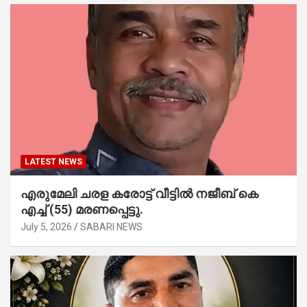
LATEST NEWS
എരുമേലി ചരള കരോട്ട് വീട്ടിൽ നജീബ് കെ
എച്ച് (55) മരണപ്പെട്ടു.
July 5, 2026
SABARI NEWS