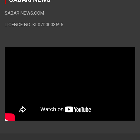
SABARINEWS.COM
LICENCE NO: KL07D0003595