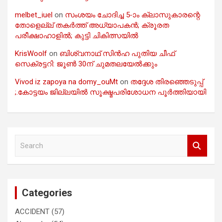
melbet_iuel
on
സംശയം ചോദിച്ച 5-ാം ക്ലാസുകാരന്റെ
തോളെല്ല് തകർത്ത് അധ്യാപകൻ; ക്രൂരത
പരീക്ഷാഹാളിൽ; കുട്ടി ചികിത്സയിൽ
KrisWoolf
on
ബിശ്വനാഥ് സിൻഹ പുതിയ ചീഫ്
സെക്രട്ടറി: ജൂൺ 30ന് ചുമതലയേൽക്കും
Vivod iz zapoya na domy_ouMt
on
തദ്ദേശ തിരഞ്ഞെടുപ്പ്
;.കോട്ടയം ജില്ലയിൽ സൂക്ഷ്മപരിശോധന പൂർത്തിയായി
S
e
a
r
c
Categories
h
ACCIDENT
(57)