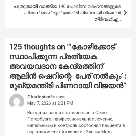
പുതുതായി വാങ്ങിയ 146 പോലീസ് വാഹനങ്ങളുടെ
ഫ്ലാഗ് ഓഫ് മുഖ്യമന്ത്രി പിണറായി വിജയൻ
നിർവഹിച്ചു .
125 thoughts on “
‘കോഴിക്കോട്
സ്ഥാപിക്കുന്ന പ്രത്യേക
അവയവദാന കേന്ദ്രത്തിന്
ആലിൻ ഷെറിന്റെ പേര് നൽകും’ :
മുഖ്യമന്ത്രി പിണറായി വിജയൻ
”
Charlesisofe
says:
May 7, 2026 at 2:21 PM
Вывод из запоя в стационаре в Санкт-
Петербурге: профессиональное лечение,
капельницы и контроль состояния пациента в
наркологической клинике «Элегия Мед».