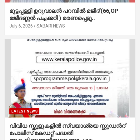
മുട്ടപ്പള്ളി ഉറുവാലൻ പറമ്പിൽ മജീദ് (66,OP
മജീദണ്ണൻ പച്ചക്കറി ) മരണപ്പെട്ടു..
July 6, 2026
SABARI NEWS
LATEST NEWS
വിവിധ സ്കൂളുകളില്‍ സ്വയാശ്രയ സ്റ്റുഡന്‍റ്
പോലീസ് കേഡറ്റ് പദ്ധതി