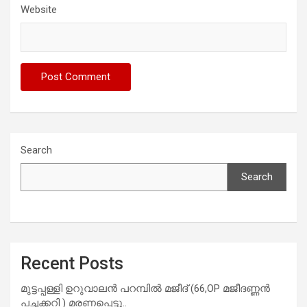
Website
Search
Search
Recent Posts
മുട്ടപ്പള്ളി ഉറുവാലൻ പറമ്പിൽ മജീദ് (66,OP മജീദണ്ണൻ
പച്ചക്കറി ) മരണപ്പെട്ടു..