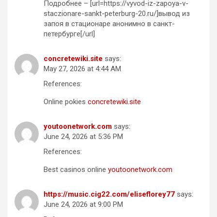
Подробнее – [url=https://vyvod-iz-zapoya-v-
staczionare-sankt-peterburg-20.ru/]вывод из
запоя в стационаре анонимно в санкт-
петербурге[/url]
concretewiki.site
says:
May 27, 2026 at 4:44 AM
References:
Online pokies
concretewiki.site
youtoonetwork.com
says:
June 24, 2026 at 5:36 PM
References:
Best casinos online
youtoonetwork.com
https://music.cig22.com/eliseflorey77
says:
June 24, 2026 at 9:00 PM