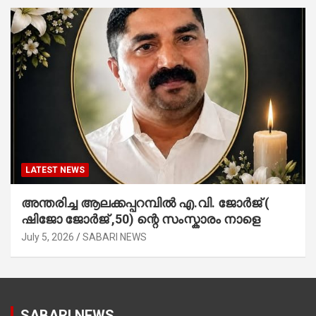
LATEST NEWS
അന്തരിച്ച ആ​ല​ക്ക​പ്പ​റമ്പിൽ​ എ.​വി. ജോ​ർ​ജ് (
ഷിജോ ജോർജ് ,50) ന്റെ സംസ്കാരം നാളെ
July 5, 2026
SABARI NEWS
SABARI NEWS