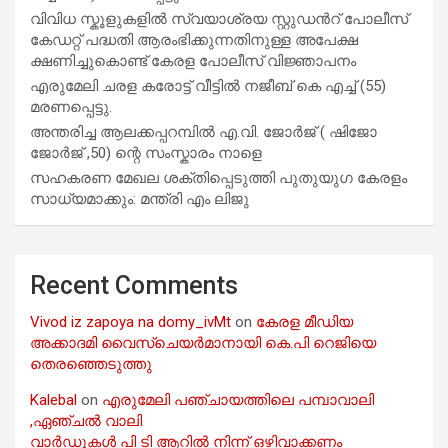
വിവിധ സ്കൂളുകളില്‍ സ്വയാശ്രയ സ്റ്റുഡന്‍റ് പോലീസ്
കേഡറ്റ് പദ്ധതി ആരംഭിക്കുന്നതിനുള്ള അപേക്ഷ
ക്ഷണിച്ചുകൊണ്ട് കേരള പോലീസ് വിജ്ഞാപനം
എരുമേലി ചരള കരോട്ട് വീട്ടിൽ നജീബ് കെ എച്ച് (55)
മരണപ്പെട്ടു.
അന്തരിച്ച ആ​ല​ക്ക​പ്പ​റമ്പിൽ​ എ.​വി. ജോ​ർ​ജ് ( ഷിജോ
ജോർജ് ,50) ന്റെ സംസ്കാരം നാളെ
സഹകരണ മേഖല ശക്തിപ്പെടുത്തി പുതുയുഗ കേരളം
സാധ്യമാക്കും: മന്ത്രി എം ലിജു
Recent Comments
Vivod iz zapoya na domy_ivMt
on
കേരള മീഡിയ
അക്കാദമി വൈസ്ചെയർമാനായി കെ.പി റെജിയെ
തെരഞ്ഞെടുത്തു
Kalebal
on
എരുമേലി പഞ്ചായത്തിലെ പമ്പാവാലി
,ഏഞ്ചൽ വാലി
വാർഡുകൾ പി ടി ആറിൽ നിന്ന് ഒഴിവാക്കണം