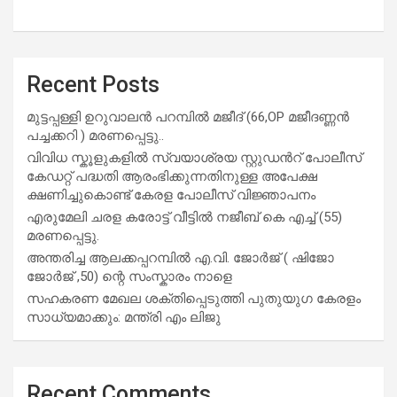
Recent Posts
മുട്ടപ്പള്ളി ഉറുവാലൻ പറമ്പിൽ മജീദ് (66,OP മജീദണ്ണൻ
പച്ചക്കറി ) മരണപ്പെട്ടു..
വിവിധ സ്കൂളുകളില്‍ സ്വയാശ്രയ സ്റ്റുഡന്‍റ് പോലീസ്
കേഡറ്റ് പദ്ധതി ആരംഭിക്കുന്നതിനുള്ള അപേക്ഷ
ക്ഷണിച്ചുകൊണ്ട് കേരള പോലീസ് വിജ്ഞാപനം
എരുമേലി ചരള കരോട്ട് വീട്ടിൽ നജീബ് കെ എച്ച് (55)
മരണപ്പെട്ടു.
അന്തരിച്ച ആ​ല​ക്ക​പ്പ​റമ്പിൽ​ എ.​വി. ജോ​ർ​ജ് ( ഷിജോ
ജോർജ് ,50) ന്റെ സംസ്കാരം നാളെ
സഹകരണ മേഖല ശക്തിപ്പെടുത്തി പുതുയുഗ കേരളം
സാധ്യമാക്കും: മന്ത്രി എം ലിജു
Recent Comments