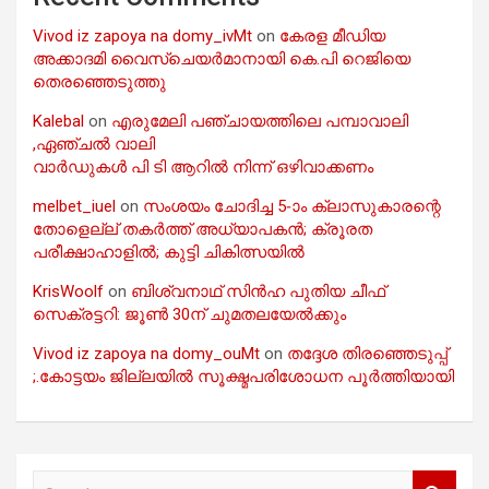
Vivod iz zapoya na domy_ivMt
on
കേരള മീഡിയ
അക്കാദമി വൈസ്ചെയർമാനായി കെ.പി റെജിയെ
തെരഞ്ഞെടുത്തു
Kalebal
on
എരുമേലി പഞ്ചായത്തിലെ പമ്പാവാലി
,ഏഞ്ചൽ വാലി
വാർഡുകൾ പി ടി ആറിൽ നിന്ന് ഒഴിവാക്കണം
melbet_iuel
on
സംശയം ചോദിച്ച 5-ാം ക്ലാസുകാരന്റെ
തോളെല്ല് തകർത്ത് അധ്യാപകൻ; ക്രൂരത
പരീക്ഷാഹാളിൽ; കുട്ടി ചികിത്സയിൽ
KrisWoolf
on
ബിശ്വനാഥ് സിൻഹ പുതിയ ചീഫ്
സെക്രട്ടറി: ജൂൺ 30ന് ചുമതലയേൽക്കും
Vivod iz zapoya na domy_ouMt
on
തദ്ദേശ തിരഞ്ഞെടുപ്പ്
;.കോട്ടയം ജില്ലയിൽ സൂക്ഷ്മപരിശോധന പൂർത്തിയായി
S