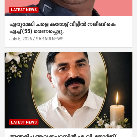
LATEST NEWS
എരുമേലി ചരള കരോട്ട് വീട്ടിൽ നജീബ് കെ
എച്ച് (55) മരണപ്പെട്ടു.
July 5, 2026
SABARI NEWS
LATEST NEWS
അന്തരിച്ച ആ​ല​ക്ക​പ്പ​റമ്പിൽ​ എ.​വി. ജോ​ർ​ജ് (