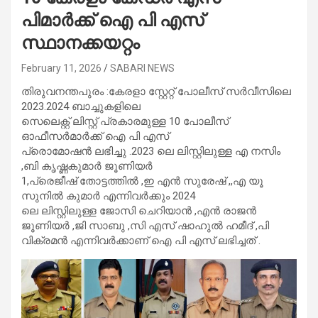
പിമാർക്ക് ഐ പി എസ്
സ്ഥാനക്കയറ്റം
February 11, 2026
SABARI NEWS
തിരുവനന്തപുരം :കേരളാ സ്റ്റേറ്റ് പോലീസ് സർവീസിലെ
2023.2024 ബാച്ചുകളിലെ
സെലെക്റ്റ് ലിസ്റ്റ് പ്രകാരമുള്ള 10 പോലീസ്
ഓഫീസർമാർക്ക് ഐ പി എസ്
പ്രൊമോഷൻ ലഭിച്ചു .2023 ലെ ലിസ്റ്റിലുള്ള എ നസിം
,ബി കൃഷ്ണകുമാർ ജൂണിയർ
1,പ്രെജീഷ് തോട്ടത്തിൽ ,ഇ എൻ സുരേഷ് ,,എ യൂ
സുനിൽ കുമാർ എന്നിവർക്കും 2024
ലെ ലിസ്റ്റിലുള്ള ജോസി ചെറിയാൻ ,എൻ രാജൻ
ജൂണിയർ ,ജി സാബു ,സി എസ് ഷാഹുൽ ഹമീദ് ,പി
വിക്രമൻ എന്നിവർക്കാണ് ഐ പി എസ് ലഭിച്ചത് .