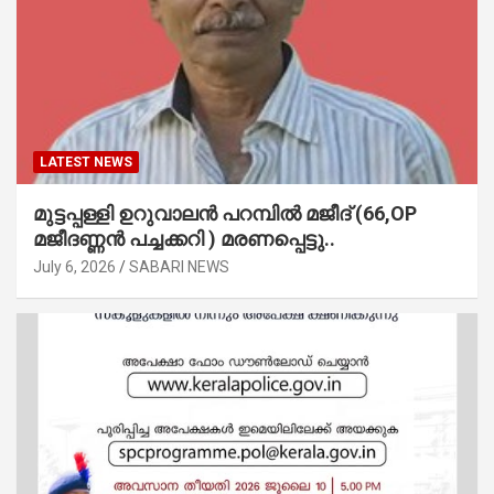
LATEST NEWS
മുട്ടപ്പള്ളി ഉറുവാലൻ പറമ്പിൽ മജീദ് (66,OP
മജീദണ്ണൻ പച്ചക്കറി ) മരണപ്പെട്ടു..
July 6, 2026
SABARI NEWS