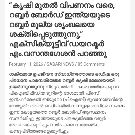
“കൃഷി മുതൽ വിപണനം വരെ,
റബ്ബർ ബോർഡ് ഇന്ത്യയുടെ
റബ്ബർ മൂല്യ ശൃംഖലയെ
ശക്തിപ്പെടുത്തുന്നു,”
എക്സിക്യൂട്ടീവ് ഡയറക്ടർ
എം.വസന്തഗേശൻ പറഞ്ഞു
February 11, 2026
SABARI NEWS
85 Comments
ശക്തമായ ഉപജീവന സ്വാധീനത്തോടെ ഒഡീഷ ഒരു
പ്രധാന പാരമ്പര്യേതര റബ്ബർ കൃഷി മേഖലയായി
ഉയർന്നുവരുന്നു
ന്യൂഡൽഹി : കേരളത്തിലേക്കുള്ള
പിഐബി മീഡിയ ടൂറിന്റെ ഭാഗമായി, പ്രസ്
ഇൻഫർമേഷൻ ബ്യൂറോ (പിഐബി) ഭുവനേശ്വറിന്റെ
നേതൃത്വത്തിൽ ഒഡീഷയിൽ നിന്നുള്ള മാധ്യമ സംഘം
ഇന്ന് കോട്ടയത്തെ റബ്ബർ ബോർഡ് ആസ്ഥാനം
സന്ദർശിച്ചു. ഇന്ത്യയുടെ പ്രകൃതിദത്ത റബ്ബർ
മേഖലയെക്കുറിച്ചും സമീപകാല സാങ്കേതിക
കണ്ടുപിടിത്തങ്ങളെക്കുറിച്ചും