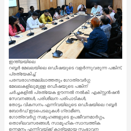
ഇന്ത്യയിലെ
റബ്ബർ മേഖലയിലെ ഒഡീഷയുടെ വളർന്നുവരുന്ന പങ്കിന്,
പ്രത്യേകിച്ച്
പരമ്പരാഗതമല്ലാത്തതും ഗോത്രവർഗ്ഗ
മേഖലകളിലുമുള്ള ഒഡീഷയുടെ പങ്കിന്
ചർച്ചകളിൽ പ്രത്യേക ഊന്നൽ നൽകി. എക്സ്റ്റൻഷൻ
സേവനങ്ങൾ, പരിശീലന പരിപാടികൾ,
തോട്ടം വികസനം എന്നിവയിലൂടെ ഒഡീഷയിലെ റബ്ബർ
ബോർഡ് ഇടപെടലുകൾ ഗ്രാമീണ,
ഗോത്രവർഗ്ഗ സമൂഹങ്ങളുടെ ഉപജീവനമാർഗ്ഗം,
തൊഴിലവസരങ്ങൾ, സാമൂഹിക-സാമ്പത്തിക
ഉന്നമനം എന്നിവയ്ക്ക് കാര്യമായ സംഭാവന