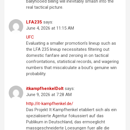
ballyhooed billing will inevitably smash into the
real tactical picture.
LFA235
says:
June 4, 2026 at 11:15 AM
UFC
Evaluating a smaller promotion’s lineup such as
the LFA 235 lineup necessitates filtering out
domestic fanfare and zeroing in on tactical
confrontations, statistical records, and wagering
numbers that miscalculate a bout’s genuine win
probability.
itkampfhenkelDoIt
says:
June 9, 2026 at 7:28 AM
http://it-kampfhenkel.de/
Das Projekt It Kampfhenkel etabliert sich als ein
spezialisierte Agentur fokussiert auf das
Publikum in Deutschland, das ermoeglicht
massgeschneiderte Loesungen fuer alle die