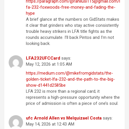
https://paragraph.com/@rahilusi115@gmail.com/l
fa-232-foxwoods-free-money-and-fading-the-
hype
A brief glance at the numbers on GidStats makes
it clear that grinders who stay active consistently
trouble heavy strikers in LFA title fights as the
rounds accumulate. I’ll back Pintos and I’m not
looking back.
LFA232UFCCard
says:
May 12, 2026 at 1:05 AM
https://medium.com/@mikefromgidstats/the-
golden-ticket-lfa-232-and-the-path-to-the-big-
show-d1441d2585be
LFA 232 is more than a regional card; it
represents a high-pressure opportunity where the
price of admission is often a piece of one’s soul.
ufc Arnold Allen vs Melquizael Costa
says:
May 14, 2026 at 12:43 AM