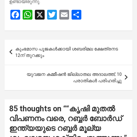
ഉണ്ടായിരുന്നു.
F
W
X
T
E
S
a
h
wi
m
h
ce
at
tt
ail
ar
b
s
er
e
Post
കുംഭമാസ പൂജകള്‍ക്കായി ശബരിമല ക്ഷേത്രനട
o
A
navigation
12ന് തുറക്കും
o
p
k
p
യുവജന കമ്മീഷൻ ജില്ലാതല അദാലത്ത്; 10
പരാതികൾ പരിഹരിച്ചു
85 thoughts on “
“കൃഷി മുതൽ
വിപണനം വരെ, റബ്ബർ ബോർഡ്
ഇന്ത്യയുടെ റബ്ബർ മൂല്യ