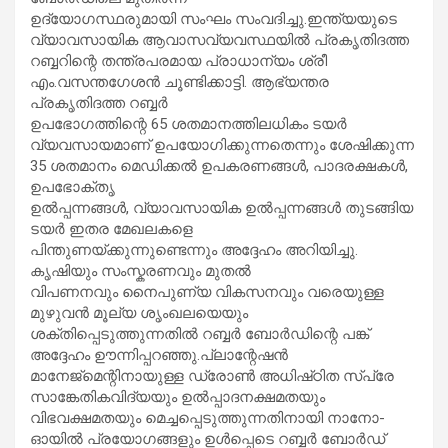
ഉദ്യോഗസ്ഥരുമായി സംഘം സംവദിച്ചു.ഇന്ത്യയുടെ
വ്യാവസായിക ആവാസവ്യവസ്ഥയിൽ പ്രകൃതിദത്ത
റബ്ബറിന്റെ തന്ത്രപരമായ പ്രാധാന്യം ശ്രീ
എം.വസന്തഗേശൻ ചൂണ്ടിക്കാട്ടി. ആഭ്യന്തര
പ്രകൃതിദത്ത റബ്ബർ
ഉപഭോഗത്തിന്റെ 65 ശതമാനത്തിലധികം ടയർ
വ്യവസായമാണ് ഉപയോഗിക്കുന്നതെന്നും ശേഷിക്കുന്ന
35 ശതമാനം മെഡിക്കൽ ഉപകരണങ്ങൾ, പാദരക്ഷകൾ,
ഉപഭോക്തൃ
ഉൽപ്പന്നങ്ങൾ, വ്യാവസായിക ഉൽപ്പന്നങ്ങൾ തുടങ്ങിയ
ടയർ ഇതര മേഖലകളെ
പിന്തുണയ്ക്കുന്നുണ്ടെന്നും അദ്ദേഹം അറിയിച്ചു.
കൃഷിയും സംസ്കരണവും മുതൽ
വിപണനവും നൈപുണ്യ വികസനവും വരെയുള്ള
മുഴുവൻ മൂല്യ ശൃംഖലയെയും
ശക്തിപ്പെടുത്തുന്നതിൽ റബ്ബർ ബോർഡിന്റെ പങ്ക്
അദ്ദേഹം ഊന്നിപ്പറഞ്ഞു.പ്ലാന്റേഷൻ
മാനേജ്‌മെന്റിനായുള്ള ഡ്രോൺ അധിഷ്‌ഠിത സ്‌പ്രേ
സാങ്കേതികവിദ്യയും ഉൽപ്പാദനക്ഷമതയും
വിഭവക്ഷമതയും മെച്ചപ്പെടുത്തുന്നതിനായി നാനോ-
ഓയിൽ പ്രയോഗങ്ങളും ഉൾപ്പെടെ റബ്ബർ ബോർഡ്