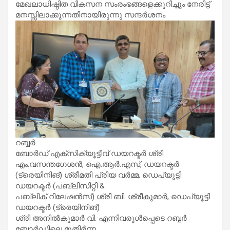
മേഖലാധിഷ്ഠിത വികസന സംരംഭങ്ങളെക്കുറിച്ചും നേരിട്ട്
മനസ്സിലാക്കുന്നതിനായിരുന്നു സന്ദർശനം.
റബ്ബർ
ബോർഡ് എക്സിക്യൂട്ടീവ് ഡയറക്ടർ ശ്രീ
എം.വസന്തഗേശൻ, ഐ.ആർ.എസ്, ഡയറക്ടർ
(ട്രെയിനിങ്) ശ്രീമതി പ്രിയ വർമ്മ, ഡെപ്യൂട്ടി
ഡയറക്ടർ (പബ്ലിസിറ്റി &
പബ്ലിക് റിലേഷൻസ്) ശ്രീ ബി. ശ്രീകുമാർ, ഡെപ്യൂട്ടി
ഡയറക്ടർ (ട്രെയിനിങ്)
ശ്രീ അനിൽകുമാർ വി. എന്നിവരുൾപ്പെടെ റബ്ബർ
ബോർഡിലെ മുതിർന്ന