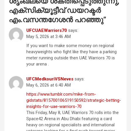
ശൃംഖലയെ ശക്തിപ്പെടുത്തുന്നു,”
എക്സിക്യൂട്ടീവ് ഡയറക്ടർ
എം.വസന്തഗേശൻ പറഞ്ഞു
”
UFCUAEWarriors70
says:
May 5, 2026 at 3:46 AM
If you want to make some money on regional
heavyweights who fight like they have a parking
meter running outside then UAE Warriors 70 is
your arena .
UFCMedkouriVSNeves
says:
May 6, 2026 at 6:40 AM
https://www.tumblr.com/mike-from-
gidstats/815700106519150592/strategic-betting-
insights-for-uae-warriors-70
This Friday, May 8, UAE Warriors 70 rolls into the
Space42 Arena in Abu Dhabi featuring a card
heavy on regional specialists and international
veterans looking for a final push toward major