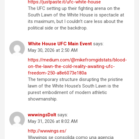
https://justpaste.it/ufc-white-house
The UFC setting up their fighting arena on the
South Lawn of the White House is spectacle at
its maximum, but I couldn’t care less about the
political side or the backdrop.
White House UFC Main Event
says:
May 30, 2026 at 2:50 AM
https://medium.com/@mikefromgidstats/blood-
on-the-lawn-the-cold-reality-awaiting-ufc-
freedom-250-a8e6073e180a
The temporary structure disrupting the pristine
lawn of the White House’s South Lawn is the
purest embodiment of modern athletic
showmanship.
wwwingsDoIt
says:
May 31, 2026 at 8:02 AM
http://wwwings.es/
Wwwings se consolida como una agencia