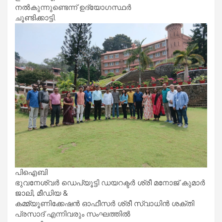
നൽകുന്നുണ്ടെന്ന് ഉദ്യോഗസ്ഥർ
ചൂണ്ടിക്കാട്ടി.
പിഐബി
ഭുവനേശ്വർ ഡെപ്യൂട്ടി ഡയറക്ടർ ശ്രീ മനോജ് കുമാർ
ജാലി, മീഡിയ &
കമ്മ്യൂണിക്കേഷൻ ഓഫീസർ ശ്രീ സ്വാധിൻ ശക്തി
പ്രസാദ് എന്നിവരും സംഘത്തിൽ