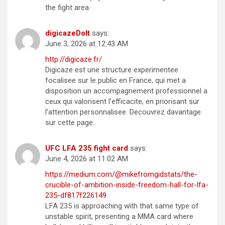
the fight area.
digicazeDoIt
says:
June 3, 2026 at 12:43 AM
http://digicaze.fr/
Digicaze est une structure experimentee
focalisee sur le public en France, qui met a
disposition un accompagnement professionnel a
ceux qui valorisent l’efficacite, en priorisant sur
l’attention personnalisee. Decouvrez davantage
sur cette page.
UFC LFA 235 fight card
says:
June 4, 2026 at 11:02 AM
https://medium.com/@mikefromgidstats/the-
crucible-of-ambition-inside-freedom-hall-for-lfa-
235-df817f226149
LFA 235 is approaching with that same type of
unstable spirit, presenting a MMA card where