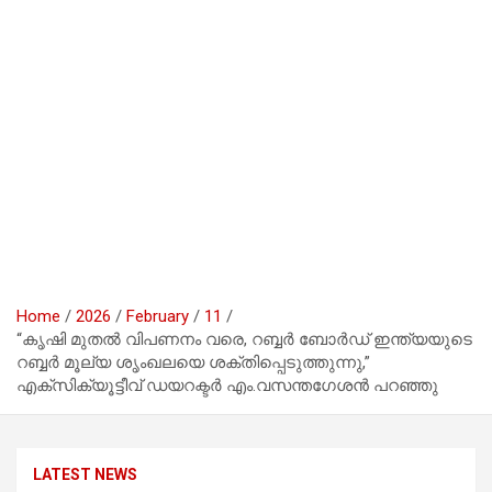
Home
2026
February
11
“കൃഷി മുതൽ വിപണനം വരെ, റബ്ബർ ബോർഡ് ഇന്ത്യയുടെ
റബ്ബർ മൂല്യ ശൃംഖലയെ ശക്തിപ്പെടുത്തുന്നു,”
എക്സിക്യൂട്ടീവ് ഡയറക്ടർ എം.വസന്തഗേശൻ പറഞ്ഞു
LATEST NEWS