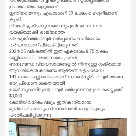
പ്രകൃതിദത്ത റബ്ബറിന്റെ പ്രധാന ഉൽപ്പാദകരും
ഉപഭോക്താക്കളുമാണ്
ഇന്ത്യയെന്നും ഏകദേശം 9.39 ലക്ഷം ഹെക്ടറിലാണ്
കൃഷി
വ്യാപിച്ചുകിടക്കുന്നതെന്നും ഉദ്യോഗസ്ഥർ
വ്യക്തമാക്കി. രാജ്യത്തെ
പ്രകൃതിദത്ത റബ്ബർ ഉൽപ്പാദനം സ്ഥിരമായ
വർദ്ധനവാണ് പ്രകടിപ്പിക്കുന്നത്.
2024-25 വർഷത്തിൽ ഇത് ഏകദേശം 8.75 ലക്ഷം
ടണ്ണിലെത്തി. അതേസമയം, ടയർ,
അനുബന്ധ വ്യവസായങ്ങളിൽ നിന്നുള്ള ശക്തമായ
ആവശ്യകത കാരണം ആഭ്യന്തര ഉപഭോഗം
141 ലക്ഷം ടണ്ണിലധികമാണ്. ഡൗൺസ്ട്രീം റബ്ബർ മേഖല
ഒരു പ്രധാന ശക്തിയായി
ഉയർന്നുവന്നിട്ടുണ്ട്, റബ്ബർ ഉൽപ്പന്നങ്ങളുടെ കയറ്റുമതി
₹43,000
കോടിയിലധികം വരും, ഇത് കാര്യമായ
മൂല്യവർദ്ധനവും വ്യാവസായിക വളർച്ചയും
പ്രതിഫലിപ്പിക്കുന്നു.