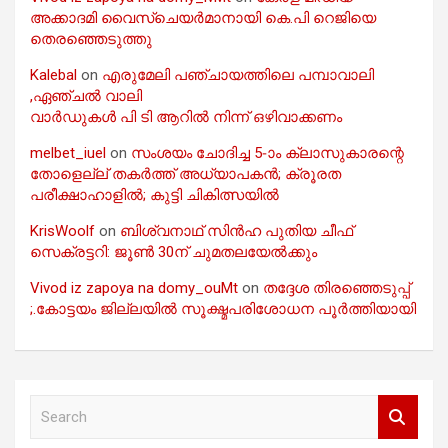
അക്കാദമി വൈസ്ചെയർമാനായി കെ.പി റെജിയെ
തെരഞ്ഞെടുത്തു
Kalebal
on
എരുമേലി പഞ്ചായത്തിലെ പമ്പാവാലി
,ഏഞ്ചൽ വാലി
വാർഡുകൾ പി ടി ആറിൽ നിന്ന് ഒഴിവാക്കണം
melbet_iuel
on
സംശയം ചോദിച്ച 5-ാം ക്ലാസുകാരന്റെ
തോളെല്ല് തകർത്ത് അധ്യാപകൻ; ക്രൂരത
പരീക്ഷാഹാളിൽ; കുട്ടി ചികിത്സയിൽ
KrisWoolf
on
ബിശ്വനാഥ് സിൻഹ പുതിയ ചീഫ്
സെക്രട്ടറി: ജൂൺ 30ന് ചുമതലയേൽക്കും
Vivod iz zapoya na domy_ouMt
on
തദ്ദേശ തിരഞ്ഞെടുപ്പ്
;.കോട്ടയം ജില്ലയിൽ സൂക്ഷ്മപരിശോധന പൂർത്തിയായി
S
e
a