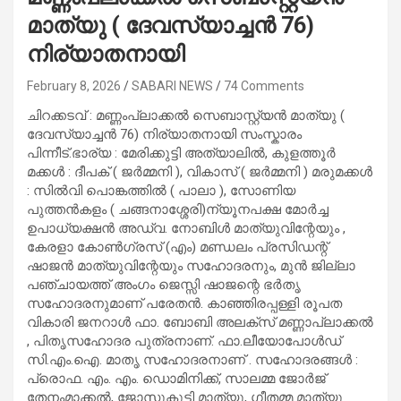
മാത്യു ( ദേവസ്യാച്ചൻ 76)
നിര്യാതനായി
February 8, 2026
SABARI NEWS
74 Comments
ചിറക്കടവ് : മണ്ണംപ്ലാക്കൽ സെബാസ്റ്റ്യൻ മാത്യു (
ദേവസ്യാച്ചൻ 76) നിര്യാതനായി സംസ്കാരം
പിന്നീട്.ഭാര്യ : മേരിക്കുട്ടി അത്യാലിൽ, കുളത്തൂർ
മക്കൾ : ദീപക് ( ജർമ്മനി ), വികാസ് ( ജർമ്മനി ) മരുമക്കൾ
: സിൽവി പൊങ്കത്തിൽ ( പാലാ ), സോണിയ
പുത്തൻകളം ( ചങ്ങനാശ്ശേരി)ന്യൂനപക്ഷ മോർച്ച
ഉപാധ്യക്ഷൻ അഡ്വ. നോബിൾ മാത്യുവിന്റേയും ,
കേരളാ കോൺഗ്രസ് (എം) മണ്ഡലം പ്രസിഡന്റ്
ഷാജൻ മാത്യുവിന്റേയും സഹോദരനും, മുൻ ജില്ലാ
പഞ്ചായത്ത് അംഗം ജെസ്സി ഷാജന്റെ ഭർതൃ
സഹോദരനുമാണ് പരേതൻ. കാഞ്ഞിരപ്പള്ളി രൂപത
വികാരി ജനറാൾ ഫാ. ബോബി അലക്സ് മണ്ണാപ്ലാക്കൽ
, പിതൃസഹോദര പുത്രനാണ്. ഫാ.ലീയോപോൾഡ്
സി.എം.ഐ. മാതൃ സഹോദരനാണ് . സഹോദരങ്ങൾ :
പ്രൊഫ. എം. എം. ഡൊമിനിക്ക്, സാലമ്മ ജോർജ്
തേനംമാക്കൽ, ജോസുകുട്ടി മാത്യു, ഗീതമ്മ മാത്യു