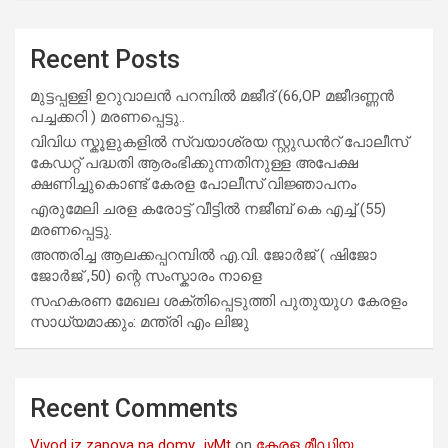
Recent Posts
മുട്ടപ്പള്ളി ഉറുവാലൻ പറമ്പിൽ മജീദ് (66,OP മജീദണ്ണൻ
പച്ചക്കറി ) മരണപ്പെട്ടു..
വിവിധ സ്കൂളുകളില്‍ സ്വയാശ്രയ സ്റ്റുഡന്‍റ് പോലീസ്
കേഡറ്റ് പദ്ധതി ആരംഭിക്കുന്നതിനുള്ള അപേക്ഷ
ക്ഷണിച്ചുകൊണ്ട് കേരള പോലീസ് വിജ്ഞാപനം
എരുമേലി ചരള കരോട്ട് വീട്ടിൽ നജീബ് കെ എച്ച് (55)
മരണപ്പെട്ടു.
അന്തരിച്ച ആ​ല​ക്ക​പ്പ​റമ്പിൽ​ എ.​വി. ജോ​ർ​ജ് ( ഷിജോ
ജോർജ് ,50) ന്റെ സംസ്കാരം നാളെ
സഹകരണ മേഖല ശക്തിപ്പെടുത്തി പുതുയുഗ കേരളം
സാധ്യമാക്കും: മന്ത്രി എം ലിജു
Recent Comments
Vivod iz zapoya na domy_ivMt
on
കേരള മീഡിയ