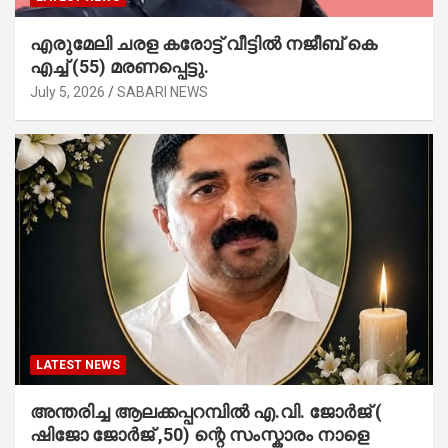
എരുമേലി ചരള കരോട്ട് വീട്ടിൽ നജീബ് കെ
എച്ച് (55) മരണപ്പെട്ടു.
July 5, 2026
SABARI NEWS
LATEST NEWS
അന്തരിച്ച ആ​ല​ക്ക​പ്പ​റമ്പിൽ​ എ.​വി. ജോ​ർ​ജ് (
ഷിജോ ജോർജ് ,50) ന്റെ സംസ്കാരം നാളെ