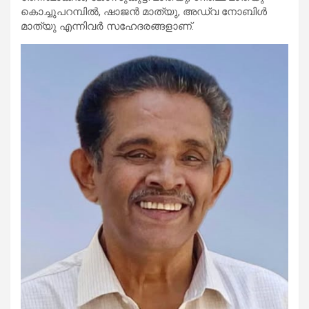
കൊച്ചുപറമ്പിൽ, ഷാജൻ മാത്യു, അഡ്വ നോബിൾ
മാത്യു എന്നിവർ സഹേദരങ്ങളാണ്.