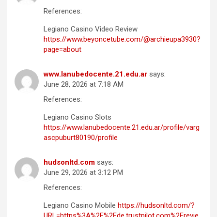
References:
Legiano Casino Video Review
https://www.beyoncetube.com/@archieupa3930?
page=about
www.lanubedocente.21.edu.ar
says:
June 28, 2026 at 7:18 AM
References:
Legiano Casino Slots
https://www.lanubedocente.21.edu.ar/profile/varg
ascpuburt80190/profile
hudsonltd.com
says:
June 29, 2026 at 3:12 PM
References:
Legiano Casino Mobile
https://hudsonltd.com/?
URL=https%3A%2F%2Fde.trustpilot.com%2Frevie