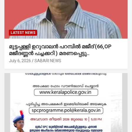
LATEST NEWS
മുട്ടപ്പള്ളി ഉറുവാലൻ പറമ്പിൽ മജീദ് (66,OP
മജീദണ്ണൻ പച്ചക്കറി ) മരണപ്പെട്ടു..
July 6, 2026
SABARI NEWS