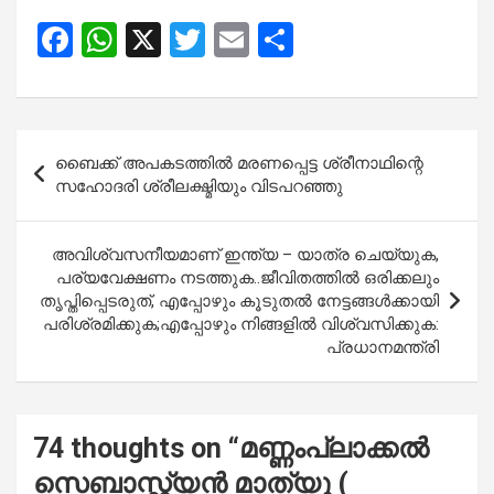
F
W
X
T
E
S
a
h
wi
m
h
ce
at
tt
ail
ar
b
s
er
e
Post
ബൈക്ക് അപകടത്തിൽ മരണപ്പെട്ട ശ്രീനാഥിന്റെ
o
A
navigation
സഹോദരി ശ്രീലക്ഷ്മിയും വിടപറഞ്ഞു
o
p
k
p
അവിശ്വസനീയമാണ് ഇന്ത്യ – യാത്ര ചെയ്യുക,
പര്യവേക്ഷണം നടത്തുക..ജീവിതത്തിൽ ഒരിക്കലും
തൃപ്തിപ്പെടരുത്, എപ്പോഴും കൂടുതൽ നേട്ടങ്ങൾക്കായി
പരിശ്രമിക്കുക;എപ്പോഴും നിങ്ങളിൽ വിശ്വസിക്കുക:
പ്രധാനമന്ത്രി
74 thoughts on “
മണ്ണംപ്ലാക്കൽ
സെബാസ്റ്റ്യൻ മാത്യു (