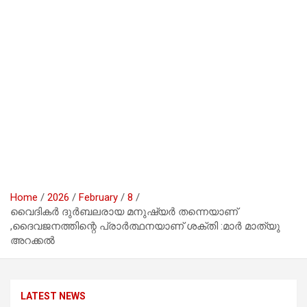
Home
2026
February
8
വൈദികർ ദുർബലരായ മനുഷ്യർ തന്നെയാണ്
,ദൈവജനത്തിന്റെ പ്രാർത്ഥനയാണ് ശക്തി :മാർ മാത്യു
അറക്കൽ
LATEST NEWS