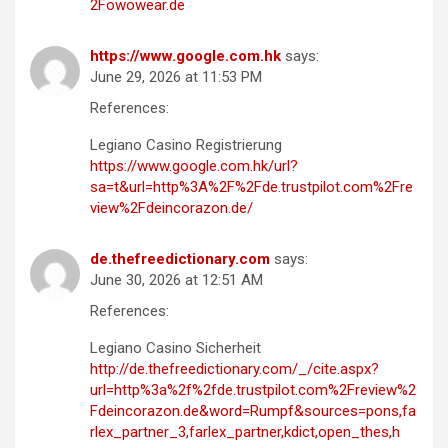
2Fowowear.de
https://www.google.com.hk
says:
June 29, 2026 at 11:53 PM
References:
Legiano Casino Registrierung
https://www.google.com.hk/url?
sa=t&url=http%3A%2F%2Fde.trustpilot.com%2Fre
view%2Fdeincorazon.de/
de.thefreedictionary.com
says:
June 30, 2026 at 12:51 AM
References:
Legiano Casino Sicherheit
http://de.thefreedictionary.com/_/cite.aspx?
url=http%3a%2f%2fde.trustpilot.com%2Freview%2
Fdeincorazon.de&word=Rumpf&sources=pons,fa
rlex_partner_3,farlex_partner,kdict,open_thes,h