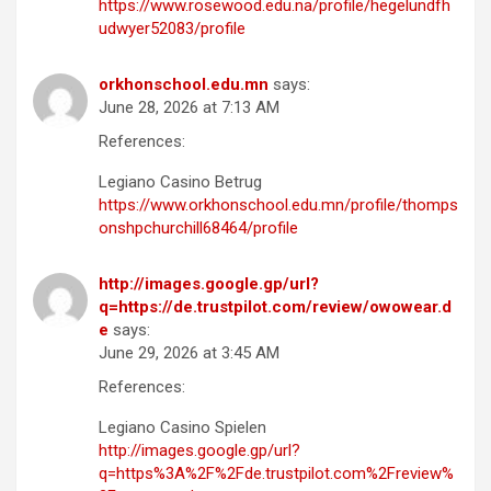
https://www.rosewood.edu.na/profile/hegelundfh
udwyer52083/profile
orkhonschool.edu.mn
says:
June 28, 2026 at 7:13 AM
References:
Legiano Casino Betrug
https://www.orkhonschool.edu.mn/profile/thomps
onshpchurchill68464/profile
http://images.google.gp/url?
q=https://de.trustpilot.com/review/owowear.d
e
says:
June 29, 2026 at 3:45 AM
References:
Legiano Casino Spielen
http://images.google.gp/url?
q=https%3A%2F%2Fde.trustpilot.com%2Freview%