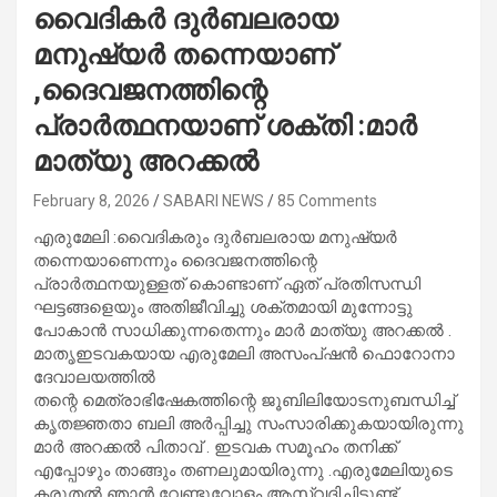
വൈദികർ ദുർബലരായ
മനുഷ്യർ തന്നെയാണ്
,ദൈവജനത്തിന്റെ
പ്രാർത്ഥനയാണ് ശക്തി :മാർ
മാത്യു അറക്കൽ
February 8, 2026
SABARI NEWS
85 Comments
എരുമേലി :വൈദികരും ദുർബലരായ മനുഷ്യർ
തന്നെയാണെന്നും ദൈവജനത്തിന്റെ
പ്രാർത്ഥനയുള്ളത് കൊണ്ടാണ് ഏത് പ്രതിസന്ധി
ഘട്ടങ്ങളെയും അതിജീവിച്ചു ശക്തമായി മുന്നോട്ടു
പോകാൻ സാധിക്കുന്നതെന്നും മാർ മാത്യു അറക്കൽ .
മാതൃഇടവകയായ എരുമേലി അസംപ്ഷൻ ഫൊറോനാ
ദേവാലയത്തിൽ
തന്റെ മെത്രാഭിഷേകത്തിന്റെ ജൂബിലിയോടനുബന്ധിച്ച്
കൃതജ്ഞതാ ബലി അർപ്പിച്ചു സംസാരിക്കുകയായിരുന്നു
മാർ അറക്കൽ പിതാവ് . ഇടവക സമൂഹം തനിക്ക്
എപ്പോഴും താങ്ങും തണലുമായിരുന്നു .എരുമേലിയുടെ
കരുതൽ ഞാൻ വേണ്ടുവോളം ആസ്വദിച്ചിട്ടുണ്ട്