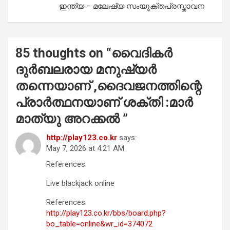
ഇന്ത്യ – മലേഷ്യ സംയുക്തപ്രസ്താവന
85 thoughts on “
വൈദികർ
ദുർബലരായ മനുഷ്യർ
തന്നെയാണ് ,ദൈവജനത്തിന്റെ
പ്രാർത്ഥനയാണ് ശക്തി :മാർ
മാത്യു അറക്കൽ
”
http://play123.co.kr
says:
May 7, 2026 at 4:21 AM
References:
Live blackjack online
References:
http://play123.co.kr/bbs/board.php?
bo_table=online&wr_id=374072