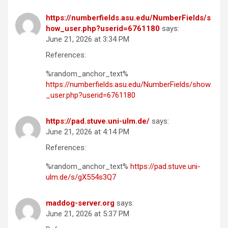
https://numberfields.asu.edu/NumberFields/s
how_user.php?userid=6761180
says:
June 21, 2026 at 3:34 PM
References:
%random_anchor_text%
https://numberfields.asu.edu/NumberFields/show
_user.php?userid=6761180
https://pad.stuve.uni-ulm.de/
says:
June 21, 2026 at 4:14 PM
References:
%random_anchor_text%
https://pad.stuve.uni-
ulm.de/s/gX554s3Q7
maddog-server.org
says:
June 21, 2026 at 5:37 PM