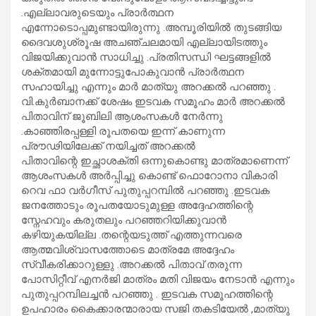
.എല്ലാവരുടെയും പ്രാർത്ഥന
എന്നോടൊപ്പമുണ്ടായിരുന്നു .അമ്പൂരിയിൽ തുടങ്ങിയ
ദൈവശുശ്രൂഷ അചഞ്ചലമായി എല്ലായിടത്തും
വിജയിക്കുവാൻ സാധിച്ചു .പ്രതിസന്ധി ഘട്ടങ്ങളിൽ
ശക്തമായി മുന്നോട്ടുപോകുവാൻ പ്രാർത്ഥന
സഹായിച്ചു എന്നും മാർ മാത്യു അറക്കൽ പറഞ്ഞു .
വി.കുർബാനക്ക് ശേഷം ഇടവക സമൂഹം മാർ അറക്കൽ
പിതാവിന് ജൂബിലി ആശംസകൾ നേർന്നു
.കാഞ്ഞിരപ്പള്ളി രൂപതയെ ഇന്ന് കാണുന്ന
പ്രൗഢിയിലേക്ക് നയിച്ചത് അറക്കൽ
പിതാവിന്റെ ഇച്ഛാശക്തി ഒന്നുകൊണ്ടു മാത്രമാണെന്ന്
ആശംസകൾ അർപ്പിച്ചു കൊണ്ട് ഫൊറോനാ വികാരി
റെവ ഫാ വർഗീസ് പുതുപ്പറമ്പിൽ പറഞ്ഞു .ഇടവക
ജനത്തോടും രൂപതയോടുമുള്ള അദ്ദേഹത്തിന്റെ
സ്നേഹവും കരുതലും പറഞ്ഞറിയിക്കുവാൻ
കഴിയുകയില്ല .തന്റെയടുത്ത് എത്തുന്നവരെ
ആത്മവിശ്വാസത്തോടെ മാത്രമേ അദ്ദേഹം
സ്വീകരിക്കാറുള്ളു .അറക്കൽ പിതാവ് തരുന്ന
പോസിറ്റീവ് എനർജി മാത്രം മതി വിജയം നേടാൻ എന്നും
പുതുപ്പറമ്പിലച്ചൻ പറഞ്ഞു . ഇടവക സമൂഹത്തിന്റെ
ഉപഹാരം കൈക്കാരന്മാരായ സജി തകടിയേൽ ,മാത്യു