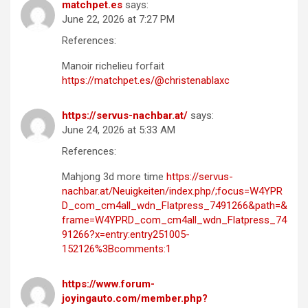
matchpet.es
says:
June 22, 2026 at 7:27 PM
References:
Manoir richelieu forfait
https://matchpet.es/@christenablaxc
https://servus-nachbar.at/
says:
June 24, 2026 at 5:33 AM
References:
Mahjong 3d more time
https://servus-
nachbar.at/Neuigkeiten/index.php/;focus=W4YPR
D_com_cm4all_wdn_Flatpress_7491266&path=&
frame=W4YPRD_com_cm4all_wdn_Flatpress_74
91266?x=entry:entry251005-
152126%3Bcomments:1
https://www.forum-
joyingauto.com/member.php?