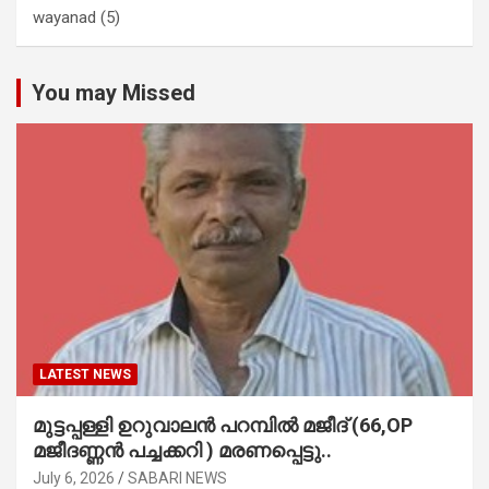
wayanad
(5)
You may Missed
LATEST NEWS
മുട്ടപ്പള്ളി ഉറുവാലൻ പറമ്പിൽ മജീദ് (66,OP
മജീദണ്ണൻ പച്ചക്കറി ) മരണപ്പെട്ടു..
July 6, 2026
SABARI NEWS