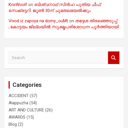
KrisWoolf
on
ബിശ്വനാഥ് സിൻഹ പുതിയ ചീഫ്
സെക്രട്ടറി: ജൂൺ 30ന് ചുമതലയേൽക്കും
Vivod iz zapoya na domy_ouMt
on
തദ്ദേശ തിരഞ്ഞെടുപ്പ്
;.കോട്ടയം ജില്ലയിൽ സൂക്ഷ്മപരിശോധന പൂർത്തിയായി
S
e
a
r
c
Categories
h
ACCIDENT
(57)
Alappuzha
(54)
ART AND CULTURE
(26)
AWARDS
(15)
Blog
(2)