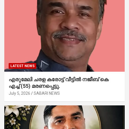
LATEST NEWS
എരുമേലി ചരള കരോട്ട് വീട്ടിൽ നജീബ് കെ
എച്ച് (55) മരണപ്പെട്ടു.
July 5, 2026
SABARI NEWS