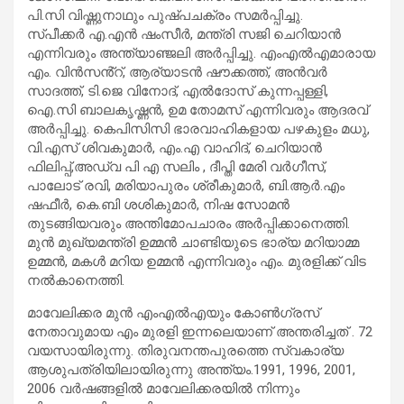
പി.സി വിഷ്ണുനാഥും പുഷ്പചക്രം സമർപ്പിച്ചു.
സ്പീക്കർ എ.എൻ ഷംസീർ, മന്ത്രി സജി ചെറിയാൻ
എന്നിവരും അന്ത്യാഞ്ജലി അർപ്പിച്ചു. എംഎൽഎമാരായ
എം. വിൻസൻ്റ്, ആര്യാടൻ ഷൗക്കത്ത്, അൻവർ
സാദത്ത്, ടി.ജെ വിനോദ്, എൽദോസ് കുന്നപ്പള്ളി,
ഐ.സി ബാലകൃഷ്ണൻ, ഉമ തോമസ് എന്നിവരും ആദരവ്
അർപ്പിച്ചു. കെപിസിസി ഭാരവാഹികളായ പഴകുളം മധു,
വി.എസ് ശിവകുമാർ, എം.എ വാഹിദ്, ചെറിയാൻ
ഫിലിപ്പ്,അഡ്വ പി എ സലിം , ദീപ്തി മേരി വർഗീസ്,
പാലോട് രവി, മരിയാപുരം ശ്രീകുമാർ, ബി.ആർ.എം
ഷഫീർ, കെ.ബി ശശികുമാർ, നിഷ സോമൻ
തുടങ്ങിയവരും അന്തിമോപചാരം അർപ്പിക്കാനെത്തി.
മുൻ മുഖ്യമന്ത്രി ഉമ്മൻ ചാണ്ടിയുടെ ഭാര്യ മറിയാമ്മ
ഉമ്മൻ, മകൾ മറിയ ഉമ്മൻ എന്നിവരും എം. മുരളിക്ക് വിട
നൽകാനെത്തി.
മാവേലിക്കര മുൻ എംഎല്‍എയും കോണ്‍ഗ്രസ്
നേതാവുമായ എം മുരളി ഇന്നലെയാണ് അന്തരിച്ചത് . 72
വയസായിരുന്നു. തിരുവനന്തപുരത്തെ സ്വകാര്യ
ആശുപത്രിയിലായിരുന്നു അന്ത്യം.1991, 1996, 2001,
2006 വർഷങ്ങളില്‍ മാവേലിക്കരയില്‍ നിന്നും