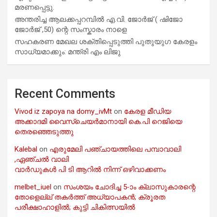
മരണപ്പെട്ടു.
അന്തരിച്ച ആ​ല​ക്ക​പ്പ​റമ്പിൽ​ എ.​വി. ജോ​ർ​ജ് ( ഷിജോ
ജോർജ് ,50) ന്റെ സംസ്കാരം നാളെ
സഹകരണ മേഖല ശക്തിപ്പെടുത്തി പുതുയുഗ കേരളം
സാധ്യമാക്കും: മന്ത്രി എം ലിജു
Recent Comments
Vivod iz zapoya na domy_ivMt
on
കേരള മീഡിയ
അക്കാദമി വൈസ്ചെയർമാനായി കെ.പി റെജിയെ
തെരഞ്ഞെടുത്തു
Kalebal
on
എരുമേലി പഞ്ചായത്തിലെ പമ്പാവാലി
,ഏഞ്ചൽ വാലി
വാർഡുകൾ പി ടി ആറിൽ നിന്ന് ഒഴിവാക്കണം
melbet_iuel
on
സംശയം ചോദിച്ച 5-ാം ക്ലാസുകാരന്റെ
തോളെല്ല് തകർത്ത് അധ്യാപകൻ; ക്രൂരത
പരീക്ഷാഹാളിൽ; കുട്ടി ചികിത്സയിൽ