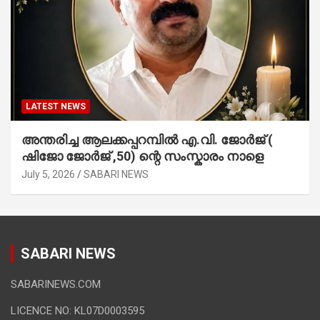
LATEST NEWS
അന്തരിച്ച ആ​ല​ക്ക​പ്പ​റമ്പിൽ​ എ.​വി. ജോ​ർ​ജ് (
ഷിജോ ജോർജ് ,50) ന്റെ സംസ്കാരം നാളെ
July 5, 2026
SABARI NEWS
SABARI NEWS
SABARINEWS.COM
LICENCE NO: KL07D0003595