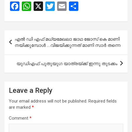
F
W
X
T
E
S
a
h
wi
m
h
ce
at
tt
ail
ar
b
s
er
e
Post
എൽ ഡി എഫ് മധ്യമേഖലാ ജാഥ ജോസ് കെ മാണി
o
A
navigation
നയിക്കുമ്പോൾ ….വിജയിക്കുന്നത് മാണി സാർ തന്നെ
o
p
k
p
യു​ഡി​എ​ഫ് പു​തു​യു​ഗ ​യാ​ത്ര​യ്ക്ക് ഇ​ന്നു തു​ട​ക്കം
Leave a Reply
Your email address will not be published.
Required fields
are marked
*
Comment
*