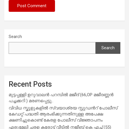
Search
Search
Recent Posts
മുട്ടപ്പള്ളി ഉറുവാലൻ പറമ്പിൽ മജീദ് (66,OP മജീദണ്ണൻ
പച്ചക്കറി ) മരണപ്പെട്ടു..
വിവിധ സ്കൂളുകളില്‍ സ്വയാശ്രയ സ്റ്റുഡന്‍റ് പോലീസ്
കേഡറ്റ് പദ്ധതി ആരംഭിക്കുന്നതിനുള്ള അപേക്ഷ
ക്ഷണിച്ചുകൊണ്ട് കേരള പോലീസ് വിജ്ഞാപനം
എരുമേലി ചരള കരോട്ട് വീട്ടിൽ നജീബ് കെ എച്ച് (55)