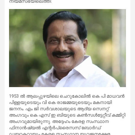
നിയമസഭയിലെത്തി.
1953 ല്‍ ആലപ്പുഴയിലെ ചെറുകോലില്‍ കെ പി മാധവൻ
പിള്ളയുടെയും വി കെ രാജമ്മയുടെയും മകനായി
ജനനം. എം ജി സർവശാലയുടെ ആദ്യ സെനറ്റ്
അംഗവും കെ എസ് ഇ ബിയുടെ കണ്‍സള്‍ട്ടേറ്റീവ് കമ്മിറ്റി
അംഗവുമായിരുന്നു. അദ്ദേഹം കേരള സംസ്ഥാന
ഫിനാൻഷ്യല്‍ എന്റർപ്രൈസസ് ബോർഡ്
ഡയറക്ടറായും കേരള സംസ്ഥാന യുവജനക്ഷേമ