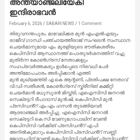
അന്ത്യാഞ്ജലിയേകി
ഇന്ദിരാഭവൻ
February 6, 2026
SABARI NEWS
1 Comment
തിരുവനന്തപുരം: മാവേലിക്കര മുൻ എംഎൽഎയും
രാജീവ് ഗാന്ധി പഞ്ചായത്തീരാജ് സംഘടൻ സംസ്ഥാന
ചെയർമാനുമായ എം. മുരളിയുടെ ഭൗതികശരീരം
കെപിസിസി ആസ്ഥാനത്ത് പൊതുദർശനത്തിന് വച്ചു.
മുതിർന്ന കോൺഗ്രസ് നേതാക്കളും
സഹപ്രവർത്തകരും ഉൾപ്പെടെ നിരവധി പേർ
അന്തിമോപചാരം അർപ്പിക്കാൻ എത്തി.
മുൻ മുഖ്യമന്ത്രി എ.കെ ആന്റണി, പ്രതിപക്ഷ നേതാവ്
വി.ഡി സതീശൻ, കോൺഗ്രസ് സ്ക്രീനിങ് കമ്മിറ്റി
ചെയർമാൻ മധുസൂദൻ മിസ്ത്രി, എഐസിസി ജനറൽ
സെക്രട്ടറി ദീപാദാസ് മുൻഷി, കെപിസിസി മുൻ
പ്രസിഡൻ്റ് എം.എം ഹസൻ തുടങ്ങിയവർ
ആദരാഞ്ജലി അർപ്പിച്ചു. എഐസിസി ജനറൽ
സെക്രട്ടറി കെ.സി വേണുഗോപാലിന് വേണ്ടി
കെപിസിസി വർക്കിങ് പ്രസിഡൻ്റ് എ.പി
അനിൽകുമാറും കെപിസിസി പ്രസിഡൻ്റ് സണ്ണി
ജോസഫിന് വേണ്ടി കെപിസിസി വർക്കിങ് പ്രസിഡൻ്റ്