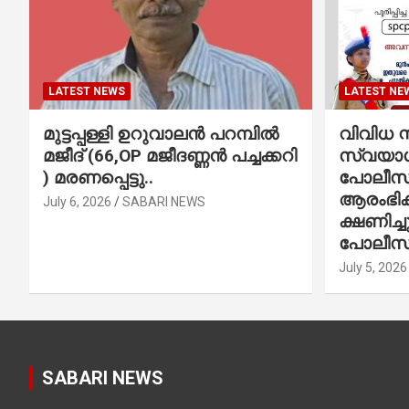
LATEST NEWS
LATEST NE
മുട്ടപ്പള്ളി ഉറുവാലൻ പറമ്പിൽ
വിവിധ സ്
മജീദ് (66,OP മജീദണ്ണൻ പച്ചക്കറി
സ്വയാശ്
) മരണപ്പെട്ടു..
പോലീസ് 
ആരംഭിക്
July 6, 2026
SABARI NEWS
ക്ഷണിച്
പോലീസ്
July 5, 2026
SABARI NEWS