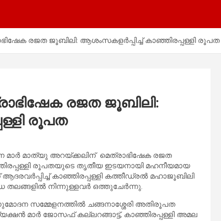
ഭിഷേക രജത ജൂബിലി: ആശംസകളർപ്പിച്ച് കാഞ്ഞിരപ്പള്ളി രൂപത
്രാഭിഷേക രജത ജൂബിലി:
പള്ളി രൂപത
ുന്ന മാർ മാത്യു അറയ്ക്കലിന് മെത്രാഭിഷേക രജത
ാഞ്ഞിരപ്പള്ളി രൂപതയുടെ തൃതീയ ഇടയനായി മഹനീയമായ
് ആദരവർപ്പിച്ച് കാഞ്ഞിരപ്പള്ളി കത്തീഡ്രൽ മഹാജൂബിലി
 തലങ്ങളിൽ നിന്നുള്ളവർ ഒത്തുചേർന്നു.
നുമോദന സമ്മേളനത്തിൽ ചങ്ങനാശ്ശേരി അതിരൂപത
ക്ഷൻ മാർ ജോസഫ് കല്ലറങ്ങാട്ട്, കാഞ്ഞിരപ്പള്ളി അമല