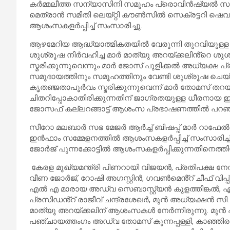
കർമ്മലീത്ത സന്യാസിനി സമൂഹം പ്രൊവിൻഷ്യൽ സുപ്
മെത്രാൻ സമിതി ലെയ്റ്റി കൗൺസിൽ സെക്രട്ടറി ഷെവ.
ആശംസകളർപ്പിച്ച് സംസാരിച്ചു.
ആഴമേറിയ ആദ്ധ്യാത്മികതയിൽ വേരൂന്നി തുറവിയുള്ള മ
ശുശ്രൂഷ നിർവഹിച്ച മാർ മാത്യു അറയ്ക്കലിൻ്റെ ശ
സ്മരിക്കുന്നുവെന്നും മാർ ജോസ് പുളിക്കൽ അധ്യക്ഷ പ
സമുദായത്തിനും സമൂഹത്തിനും വേണ്ടി ശുശ്രൂഷ ചെയ
കൃതഞ്ജതാപൂർവം സ്മരിക്കുന്നുവെന്ന് മാർ തോമസ് 
ചിതറിപ്പോകാതിരിക്കുന്നതിന് ജാഗ്രതയുള്ള ധീരനായ ഇ
ജോസഫ് കല്ലറങ്ങാട്ട് ആശംസ പ്രഭാഷണത്തിൽ പറഞ്
സീറോ മലബാർ സഭ മേജർ ആർച്ച് ബിഷപ്പ് മാർ റാഫേൽ 
ഇൻഫാം സമ്മേളനത്തിൽ ആശംസകളർപ്പിച്ച് സംസാരിച്ച
ജോർജ് പുന്നക്കോട്ടിൽ ആശംസകളർപ്പിക്കുന്നതിനെത്തിയ
കേരള മുഖ്യമന്ത്രി പിണറായി വിജയൻ, പ്രതിപക്ഷ നേ
വീണ ജോർജ്, റോഷി അഗസ്റ്റിൻ, ഗവൺമെൻ്റ് ചീഫ് വി
എൽ എ മാരായ അഡ്വ സെബാസ്റ്റ്യൻ കുളത്തിങ്കൽ, എം 
പ്രസിഡൻ്റ് രാജീവ് ചന്ദ്രശേഖർ, മുൻ അധ്യക്ഷൻ സി
മാത്യു അറയ്ക്കലിന് ആശംസകൾ നേർന്നിരുന്നു. മുൻ
പഞ്ചായത്തംഗം അഡ്വ തോമസ് കുന്നപ്പള്ളി, കാഞ്ഞിര