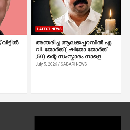
LATEST NEWS
വീട്ടിൽ
അന്തരിച്ച ആ​ല​ക്ക​പ്പ​റമ്പിൽ​ എ.​
വി. ജോ​ർ​ജ് ( ഷിജോ ജോർജ്
,50) ന്റെ സംസ്കാരം നാളെ
July 5, 2026
SABARI NEWS