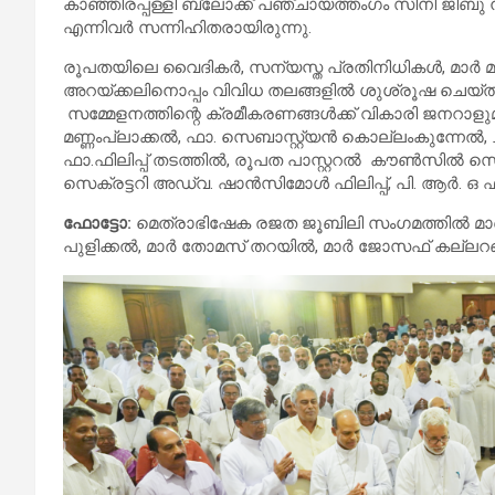
കാഞ്ഞിരപ്പള്ളി ബ്ലോക്ക് പഞ്ചായത്തംഗം സിനി ജിബു
എന്നിവർ സന്നിഹിതരായിരുന്നു.
രൂപതയിലെ വൈദികർ, സന്യസ്ത പ്രതിനിധികൾ, മാർ മാ
അറയ്ക്കലിനൊപ്പം വിവിധ തലങ്ങളിൽ ശുശ്രൂഷ ചെയ്തവ
സമ്മേളനത്തിന്റെ ക്രമീകരണങ്ങൾക്ക് വികാരി ജനറാ
മണ്ണംപ്ലാക്കൽ, ഫാ. സെബാസ്റ്റ്യൻ കൊല്ലംകുന്നേൽ,
ഫാ.ഫിലിപ്പ് തടത്തിൽ, രൂപത പാസ്റ്ററൽ കൗൺസിൽ സെക
സെക്രട്ടറി അഡ്വ. ഷാൻസിമോൾ ഫിലിപ്പ്, പി. ആർ. ഒ ഫ
ഫോട്ടോ:
മെത്രാഭിഷേക രജത ജൂബിലി സംഗമത്തിൽ മാർ മ
പുളിക്കൽ, മാർ തോമസ് തറയിൽ, മാർ ജോസഫ് കല്ലറങ്ങാ