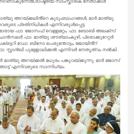
 നീറണാകുന്നേൽ,രാഷ്ട്രീയ സാംസ്കാരിക നേതാക്കൾ
ത്യു അറയ്ക്കലിൻ്റെ കുടുംബാംഗങ്ങൾ, മാർ മാത്യു
രുടെ പ്രതിനിധികൾ എന്നിവരുൾപ്പെട്ട
ളുമാരായ ഫാ. ജോസഫ് വെള്ളമറ്റം, ഫാ. ബോബി അലക്സ്
 ചാൻസലർ ഫാ. മാത്യു ശൗര്യാംകുഴി, പ്രൊക്കുറേറ്റർ
്രട്ടറി ഡോ. ബിനോ പെരുന്തോട്ടം, ജോയിൻ്റ്
ാ. സ്റ്റാൻലി പുള്ളോലിക്കൽ എന്നിവർ നേതൃത്വം നൽകി.
ാത്യു അറയ്ക്കൽ മധുരം പങ്കുവയ്ക്കുന്നു. മാർ ജോസ്
ട്ട് എന്നിവരുടെ സാന്നിധ്യം