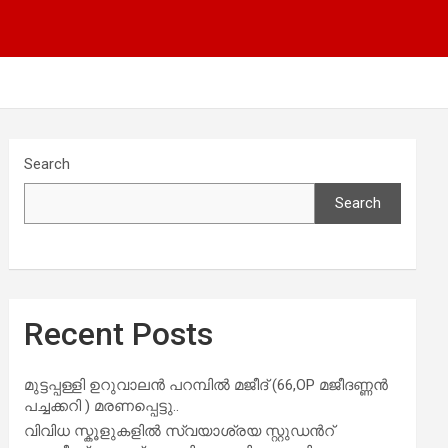
Search
Search
Recent Posts
മുട്ടപ്പള്ളി ഉറുവാലൻ പറമ്പിൽ മജീദ് (66,OP മജീദണ്ണൻ
പച്ചക്കറി ) മരണപ്പെട്ടു..
വിവിധ സ്കൂളുകളില്‍ സ്വയാശ്രയ സ്റ്റുഡന്‍റ്