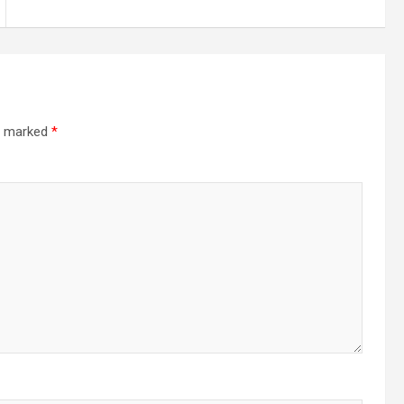
re marked
*