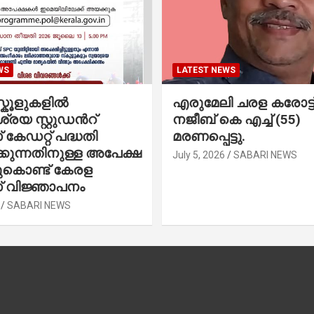
WS
LATEST NEWS
കൂളുകളില്‍
എരുമേലി ചരള കരോട്ട് 
രയ സ്റ്റുഡന്‍റ്
നജീബ് കെ എച്ച് (55)
കേഡറ്റ് പദ്ധതി
മരണപ്പെട്ടു.
കുന്നതിനുള്ള അപേക്ഷ
July 5, 2026
SABARI NEWS
ചുകൊണ്ട് കേരള
 വിജ്ഞാപനം
SABARI NEWS