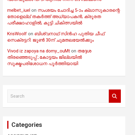
melbet_iuel
on
സംശയം ചോദിച്ച 5-ാം ക്ലാസുകാരന്റെ
തോളെല്ല് തകർത്ത് അധ്യാപകൻ; ക്രൂരത
പരീക്ഷാഹാളിൽ; കുട്ടി ചികിത്സയിൽ
KrisWoolf
on
ബിശ്വനാഥ് സിൻഹ പുതിയ ചീഫ്
സെക്രട്ടറി: ജൂൺ 30ന് ചുമതലയേൽക്കും
Vivod iz zapoya na domy_ouMt
on
തദ്ദേശ
തിരഞ്ഞെടുപ്പ് ;.കോട്ടയം ജില്ലയിൽ
സൂക്ഷ്മപരിശോധന പൂർത്തിയായി
S
e
a
r
c
Categories
h