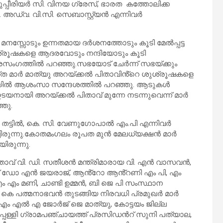
പീരിയർ സി. വിനയ ഗ്രേസ്, ഭാരത കത്തോലിക്ക
 അഡ്വ. വി.സി. സെബാസ്റ്റ്യൻ എന്നിവർ
നസ്സോടും ഉന്നതമായ ദർശനത്തോടും കൂടി മേൽപ്പട്ട
ുശ്രൂഷകളെ ആദരവോടും നന്ദിയോടും കൂടി
്രസംഗത്തിൽ പറഞ്ഞു.സഭയോട് ചേര്‍ന്ന് സഭയ്ക്കും
്ത മാർ മാത്യു അറയ്ക്കൽ പിതാവിൻ്റെ ശുശ്രൂഷകളെ
തറയിൽ ആശംസാ സന്ദേശത്തിൽ പറഞ്ഞു. ആടുകള്‍
ടയനായി അറയ്ക്കൽ പിതാവ് മുന്നേ നടന്നുവെന്ന് മാർ
ഞു.
തട്ടിൽ, കെ. സി. വേണുഗോപാൽ എം.പി എന്നിവർ
ിരുന്നു.കോതമംഗലം രൂപത മുൻ മേലധ്യക്ഷൻ മാർ
ിരുന്നു.
താവ് വി. ഡി. സതീശൻ മന്ത്രിമാരായ വി. എൻ വാസവൻ,
പ്പ് ഡോ എൻ ജയരാജ്, ആൻ്റോ ആൻ്റണി എം പി, എം
എം മണി, ചാണ്ടി ഉമ്മൻ, ബി ജെ പി സംസ്ഥാന
. കെ പത്മനാഭവൻ തുടങ്ങിയ നിരവധി പ്രമുഖർ മാർ
 എം എൽ എ ജോർജ് ജെ മാത്യു, കോട്ടയം ജില്ല
പ്പള്ളി ഗ്രാമപഞ്ചായത്ത് പ്രസിഡൻറ് സുനി പത്യാല,