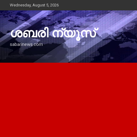
Skip
Wednesday, August 5, 2026
to
content
ശബരി ന്യൂസ്
sabarinews.com