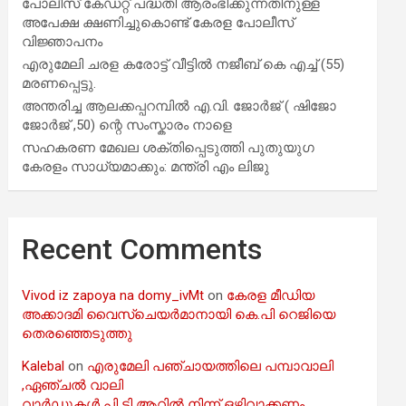
പോലീസ് കേഡറ്റ് പദ്ധതി ആരംഭിക്കുന്നതിനുള്ള
അപേക്ഷ ക്ഷണിച്ചുകൊണ്ട് കേരള പോലീസ്
വിജ്ഞാപനം
എരുമേലി ചരള കരോട്ട് വീട്ടിൽ നജീബ് കെ എച്ച് (55)
മരണപ്പെട്ടു.
അന്തരിച്ച ആ​ല​ക്ക​പ്പ​റമ്പിൽ​ എ.​വി. ജോ​ർ​ജ് ( ഷിജോ
ജോർജ് ,50) ന്റെ സംസ്കാരം നാളെ
സഹകരണ മേഖല ശക്തിപ്പെടുത്തി പുതുയുഗ
കേരളം സാധ്യമാക്കും: മന്ത്രി എം ലിജു
Recent Comments
Vivod iz zapoya na domy_ivMt
on
കേരള മീഡിയ
അക്കാദമി വൈസ്ചെയർമാനായി കെ.പി റെജിയെ
തെരഞ്ഞെടുത്തു
Kalebal
on
എരുമേലി പഞ്ചായത്തിലെ പമ്പാവാലി
,ഏഞ്ചൽ വാലി
വാർഡുകൾ പി ടി ആറിൽ നിന്ന് ഒഴിവാക്കണം