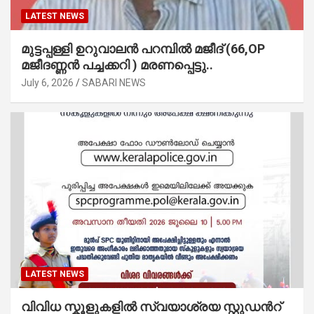
LATEST NEWS
മുട്ടപ്പള്ളി ഉറുവാലൻ പറമ്പിൽ മജീദ് (66,OP
മജീദണ്ണൻ പച്ചക്കറി ) മരണപ്പെട്ടു..
July 6, 2026
SABARI NEWS
LATEST NEWS
വിവിധ സ്കൂളുകളില്‍ സ്വയാശ്രയ സ്റ്റുഡന്‍റ്