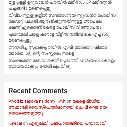
മുട്ടപ്പള്ളി ഉറുവാലൻ പറമ്പിൽ മജീദ് (66,OP മജീദണ്ണൻ
പച്ചക്കറി ) മരണപ്പെട്ടു..
വിവിധ സ്കൂളുകളില്‍ സ്വയാശ്രയ സ്റ്റുഡന്‍റ് പോലീസ്
കേഡറ്റ് പദ്ധതി ആരംഭിക്കുന്നതിനുള്ള അപേക്ഷ
ക്ഷണിച്ചുകൊണ്ട് കേരള പോലീസ് വിജ്ഞാപനം
എരുമേലി ചരള കരോട്ട് വീട്ടിൽ നജീബ് കെ എച്ച് (55)
മരണപ്പെട്ടു.
അന്തരിച്ച ആ​ല​ക്ക​പ്പ​റമ്പിൽ​ എ.​വി. ജോ​ർ​ജ് ( ഷിജോ
ജോർജ് ,50) ന്റെ സംസ്കാരം നാളെ
സഹകരണ മേഖല ശക്തിപ്പെടുത്തി പുതുയുഗ കേരളം
സാധ്യമാക്കും: മന്ത്രി എം ലിജു
Recent Comments
Vivod iz zapoya na domy_ivMt
on
കേരള മീഡിയ
അക്കാദമി വൈസ്ചെയർമാനായി കെ.പി റെജിയെ
തെരഞ്ഞെടുത്തു
Kalebal
on
എരുമേലി പഞ്ചായത്തിലെ പമ്പാവാലി