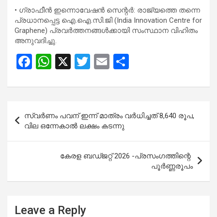
• ഗ്രാഫീൻ ഇന്നൊവേഷൻ സെന്റർ: രാജ്യത്തെ തന്നെ
പ്രധാനപ്പെട്ട ഐ.ഐ.സി.ജി (India Innovation Centre for
Graphene) പ്രവർത്തനങ്ങൾക്കായി സംസ്ഥാന വിഹിതം
അനുവദിച്ചു.
F
W
X
T
E
S
a
h
wi
m
h
ce
at
tt
ail
ar
b
s
er
e
Post
സ്വർണം പവന് ഇന്ന് മാത്രം വർധിച്ചത് 8,640 രൂപ,
o
A
navigation
വില ഒന്നേകാൽ ലക്ഷം കടന്നു
o
p
k
p
കേരള ബഡ്ജറ്റ് 2026 -പ്രസംഗത്തിന്റെ
പൂർണ്ണരൂപം
Leave a Reply