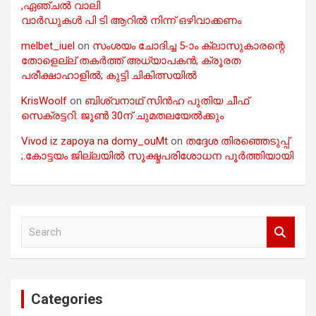
,ഏഞ്ചൽ വാലി
വാർഡുകൾ പി ടി ആറിൽ നിന്ന് ഒഴിവാക്കണം
melbet_iuel
on
സംശയം ചോദിച്ച 5-ാം ക്ലാസുകാരന്റെ
തോളെല്ല് തകർത്ത് അധ്യാപകൻ; ക്രൂരത
പരീക്ഷാഹാളിൽ; കുട്ടി ചികിത്സയിൽ
KrisWoolf
on
ബിശ്വനാഥ് സിൻഹ പുതിയ ചീഫ്
സെക്രട്ടറി: ജൂൺ 30ന് ചുമതലയേൽക്കും
Vivod iz zapoya na domy_ouMt
on
തദ്ദേശ തിരഞ്ഞെടുപ്പ്
;.കോട്ടയം ജില്ലയിൽ സൂക്ഷ്മപരിശോധന പൂർത്തിയായി
S
e
a
r
c
Categories
h