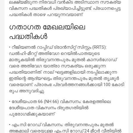
ലക്ഷ്യമിടുന്ന നിരവധി വൻകിട അടിസ്ഥാന സൗകര്യ
വികസന പദ്ധതികൾ പ്രഖ്യാപിച്ചിട്ടുണ്ട്. പ്രധാനപ്പെട്ട
പദ്ധതികൾ താഴെ പറയുന്നവയാണ്:
ഗതാഗത മേഖലയിലെ
പദ്ധതികൾ
• റീജിയണൽ റാപ്പിഡ് ട്രാൻസിറ്റ് സിസ്റ്റം (RRTS):
ഡൽഹി-മീററ്റ് അതിവേഗ റെയിൽപാതയുടെ
മാതൃകയിൽ തിരുവനന്തപുരം മുതൽ കാസർഗോഡ്
വരെ അതിവേഗ യാത്രാ സൗകര്യം ഒരുക്കുന്ന
പദ്ധതിയാണിത്. നാല് ഘട്ടങ്ങളിലായി നടപ്പിലാക്കുന്ന
ഇതിന്റെ ആദ്യഘട്ടം തിരുവനന്തപുരം മുതൽ തൃശൂർ
വരെയാണ്. പ്രാരംഭ പ്രവർത്തനങ്ങൾക്കായി 100 കോടി
രൂപ അനുവദിച്ചു.
• ദേശീയപാത 66 (NH 66) വികസനം: കേരളത്തിലെ
ദേശീയപാത വികസനം ദ്രുതഗതിയിൽ
പുരോഗമിക്കുകയാണ്
• എം.സി റോഡ് വികസനം: തിരുവനന്തപുരം മുതൽ
അങ്കമാലി വരെയുള്ള എം.സി റോഡ് 24 മീറ്റർ വീതിയിൽ