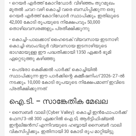
• റെയർ എർത്ത് കോറിഡോർ: വിഴിഞ്ഞം തുറമുഖം
മുതൽ ചവറ വഴി കൊച്ചി വരെ ബന്ധിപ്പിക്കുന്ന ഒരു
റെയർ എർത്ത് കോറിഡോർ സ്ഥാപിക്കും. ഇതിലൂടെ
42,000 കോടി രൂപയുടെ നിക്ഷേപവും 50,000
തൊഴിലവസരങ്ങളും പ്രതീക്ഷിക്കുന്നു
• കൊച്ചി-പാലക്കാട് ഹൈടെക് വ്യവസായ ഇടനാഴി:
കൊച്ചി-ബാംഗ്ലൂർ വ്യവസായ ഇടനാഴിയുടെ
ഭാഗമായുള്ള ഈ പദ്ധതിക്കായി 1350 ഏക്കർ ഭൂമി
ഏറ്റെടുത്തു കഴിഞ്ഞു.
• പെട്രോ കെമിക്കൽ പാർക്ക്: കൊച്ചിയിൽ
സ്ഥാപിക്കുന്ന ഈ പാർക്കിന്റെ കമ്മീഷനിംഗ് 2026-27-ൽ
നടക്കും. 10,000 കോടി രൂപയുടെ നിക്ഷേപമാണ് ഇവിടെ
പ്രതീക്ഷിക്കുന്നത്.
ഐ.ടി. – സാങ്കേതിക മേഖല
• സൈബർ വാലി (Cyber Valley): കൊച്ചി ഇൻഫോപാർക്ക്
ഫേസ് 3-ൽ 300 ഏക്കറിൽ ഐ.ടി, ആർട്ടിഫിഷ്യൽ
ഇന്റലിജൻസ് എന്നിവയുടെ ഹബ്ബായി സൈബർ വാലി
വികസിപ്പിക്കും. ഇതിനായി 30 കോടി രൂപ മാറ്റിയിട്ടു.