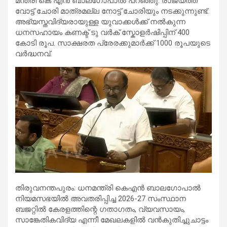
മന്ത്രി കെ എൻ ബാലഗോപാൽ പറഞ്ഞു. രാജ്യത്ത്
വോട്ട് ചോരി മാത്രമല്ല നോട്ട് ചോരിയും നടക്കുന്നുണ്ട്.
അഭ്യസ്തവിദ്യരായുള്ള യുവാക്കൾക്ക് നൽകുന്ന
ധനസഹായം കണക്ട് ടു വർക് സ്കോളർഷിപ്പിന് 400
കോടി രൂപ. സാക്ഷരത പ്രേരക്കുമാർക്ക് 1000 രൂപയുടെ
വർദ്ധനവ്.
തിരുവനന്തപുരം: ധനമന്ത്രി കെഎൻ ബാലഗോപാൽ
നിയമസഭയിൽ അവതരിപ്പിച്ച 2026-27 സംസ്ഥാന
ബജറ്റിൽ കേരളത്തിന്റെ ഗതാഗതം, വ്യവസായം,
സാങ്കേതികവിദ്യ എന്നീ മേഖലകളിൽ വൻകുതിച്ചുചാട്ടം