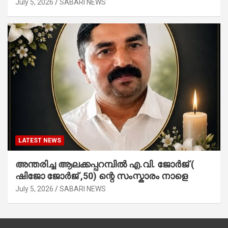
July 5, 2026
SABARI NEWS
LATEST NEWS
അന്തരിച്ച ആ​ല​ക്ക​പ്പ​റമ്പിൽ​ എ.​വി. ജോ​ർ​ജ് (
ഷിജോ ജോർജ് ,50) ന്റെ സംസ്കാരം നാളെ
July 5, 2026
SABARI NEWS