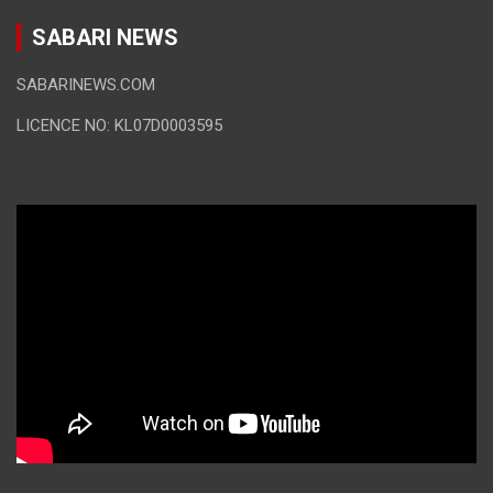
SABARI NEWS
SABARINEWS.COM
LICENCE NO: KL07D0003595