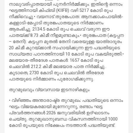
നാലുവരിപ്പാതയായി പുനർനിർമ്മിക്കും. ഇതിന്റെ ഒന്നാം
ഘട്ടത്തിനായി കിഫ്ബി (KIIFB) വഴി 5217 കോടി രൂപ
നീക്കിവെച്ചു.• വയനാട് തുരങ്കപാത: ആനക്കാംപൊയിൽ-
കള്ളാടി-മേപ്പാടി തുരങ്കപാതയുടെ നിർമ്മാണം
ആരംഭിച്ചു. 2134.5 കോടി രൂപ ചെലവ് വരുന്ന ഈ
പാതയ്ക്ക് 8.73 കി.മീ നീളമുണ്ടാകും.• തുരങ്കപാത (കട്ടപ്പന
– തേനി): കട്ടപ്പന മുതൽ തേനി വരെയുള്ള യാത്രാദൂരം
20 കി.മീ കുറയ്ക്കാൻ സഹായിക്കുന്ന ഈ പദ്ധതിയുടെ
സാധ്യതാ പഠനത്തിനായി 10 കോടി രൂപ വകയിരുത്തി.•
മലയോര-തീരദേശ പാതകൾ: 1657 കോടി രൂപ
ചെലവിൽ 212.2 കി.മീ മലയോര പാത നിർമ്മിച്ചു.
കൂടാതെ, 2730 കോടി രൂപ ചെലവിൽ തീരദേശ
പാതയുടെ നിർമ്മാണം പുരോഗമിക്കുന്നു.
തുറമുഖവും വ്യവസായ ഇടനാഴികളും
• വിഴിഞ്ഞം അന്താരാഷ്ട്ര തുറമുഖം: പദ്ധതിയുടെ ഒന്നാം
ഘട്ടം വിജയകരമായി മുന്നേറുന്നു, രണ്ടാം ഘട്ട
പ്രവർത്തനങ്ങൾ 2026 ജനുവരിയിൽ ഉദ്ഘാടനം
ചെയ്തു. തുറമുഖാനുബന്ധ വികസനത്തിനായി 1000
കോടി രൂപയുടെ നിക്ഷേപം നടത്താൻ പദ്ധതിയുണ്ട്.