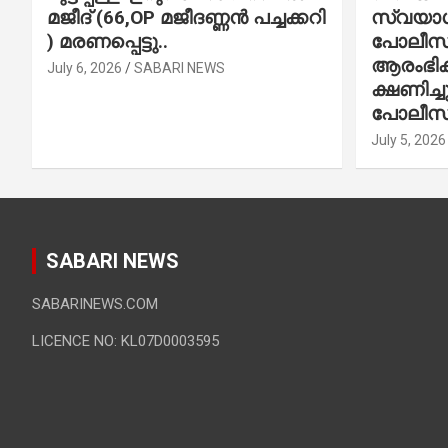
മജീദ് (66,OP മജീദണ്ണൻ പച്ചക്കറി
സ്വയാശ്
) മരണപ്പെട്ടു..
പോലീസ് 
ആരംഭിക്
July 6, 2026
SABARI NEWS
ക്ഷണിച്
പോലീസ്
July 5, 2026
SABARI NEWS
SABARINEWS.COM
LICENCE NO: KL07D0003595