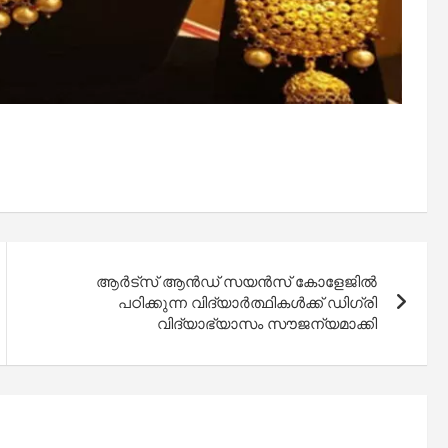
ആർട്സ് ആൻഡ് സയൻസ് കോളേജിൽ
പഠിക്കുന്ന വിദ്യാർത്ഥികൾക്ക് ഡിഗ്രി
വിദ്യാഭ്യാസം സൗജന്യമാക്കി