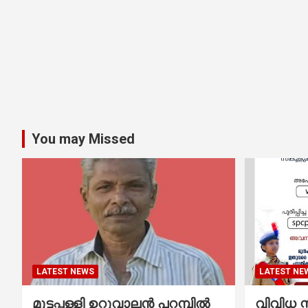
You may Missed
LATEST NEWS
LATEST NE
മുട്ടപ്പള്ളി ഉറുവാലൻ പറമ്പിൽ
വിവിധ സ്