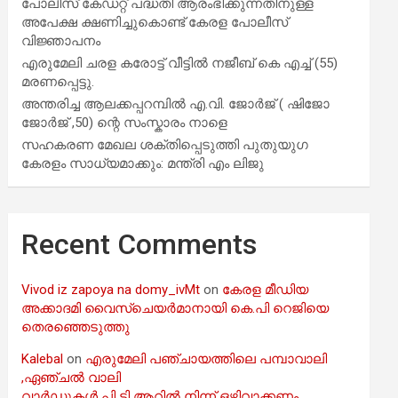
പോലീസ് കേഡറ്റ് പദ്ധതി ആരംഭിക്കുന്നതിനുള്ള
അപേക്ഷ ക്ഷണിച്ചുകൊണ്ട് കേരള പോലീസ്
വിജ്ഞാപനം
എരുമേലി ചരള കരോട്ട് വീട്ടിൽ നജീബ് കെ എച്ച് (55)
മരണപ്പെട്ടു.
അന്തരിച്ച ആ​ല​ക്ക​പ്പ​റമ്പിൽ​ എ.​വി. ജോ​ർ​ജ് ( ഷിജോ
ജോർജ് ,50) ന്റെ സംസ്കാരം നാളെ
സഹകരണ മേഖല ശക്തിപ്പെടുത്തി പുതുയുഗ
കേരളം സാധ്യമാക്കും: മന്ത്രി എം ലിജു
Recent Comments
Vivod iz zapoya na domy_ivMt
on
കേരള മീഡിയ
അക്കാദമി വൈസ്ചെയർമാനായി കെ.പി റെജിയെ
തെരഞ്ഞെടുത്തു
Kalebal
on
എരുമേലി പഞ്ചായത്തിലെ പമ്പാവാലി
,ഏഞ്ചൽ വാലി
വാർഡുകൾ പി ടി ആറിൽ നിന്ന് ഒഴിവാക്കണം