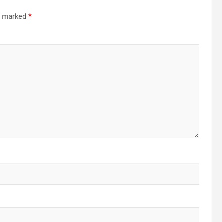
re marked
*