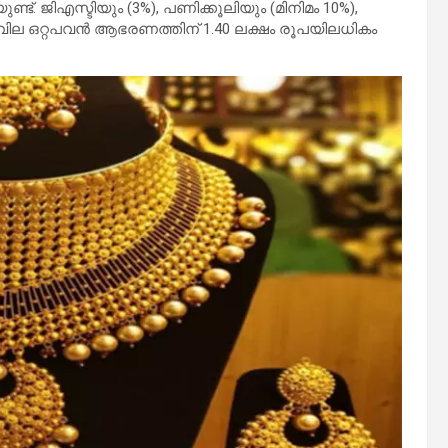
്ട്. ജിഎസ്ടിയും (3%), പണിക്കൂലിയും (മിനിമം 10%),
വില ഒറ്റപവൻ ആഭരണത്തിന് 1.40 ലക്ഷം രൂപയിലധികം