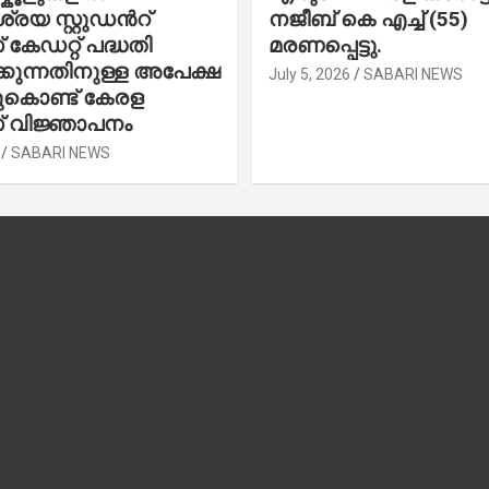
രയ സ്റ്റുഡന്‍റ്
നജീബ് കെ എച്ച് (55)
കേഡറ്റ് പദ്ധതി
മരണപ്പെട്ടു.
കുന്നതിനുള്ള അപേക്ഷ
July 5, 2026
SABARI NEWS
ചുകൊണ്ട് കേരള
 വിജ്ഞാപനം
SABARI NEWS