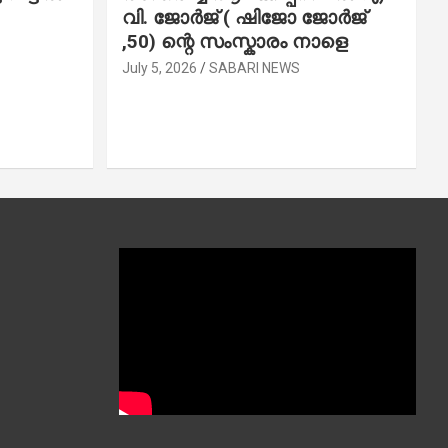
വി. ജോ​ർ​ജ് ( ഷിജോ ജോർജ്
,50) ന്റെ സംസ്കാരം നാളെ
July 5, 2026
SABARI NEWS