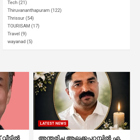
Tech
(21)
Thiruvananthapuram
(122)
Thrissur
(54)
TOURISAM
(17)
Travel
(9)
wayanad
(5)
LATEST NEWS
വീട്ടിൽ
അന്തരിച്ച ആ​ല​ക്ക​പ്പ​റമ്പിൽ​ എ.​