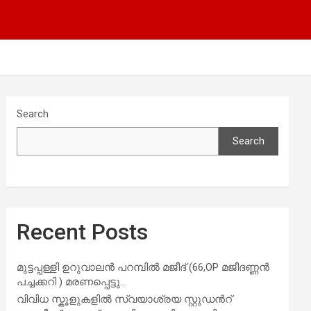
Search
Search
Recent Posts
മുട്ടപ്പള്ളി ഉറുവാലൻ പറമ്പിൽ മജീദ് (66,OP മജീദണ്ണൻ
പച്ചക്കറി ) മരണപ്പെട്ടു..
വിവിധ സ്കൂളുകളില്‍ സ്വയാശ്രയ സ്റ്റുഡന്‍റ്