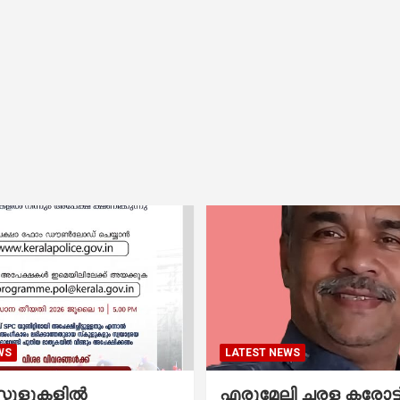
WS
LATEST NEWS
കൂളുകളില്‍
എരുമേലി ചരള കരോട്ട് 