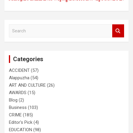
S
e
a
r
c
Categories
h
ACCIDENT
(57)
Alappuzha
(54)
ART AND CULTURE
(26)
AWARDS
(15)
Blog
(2)
Business
(103)
CRIME
(185)
Editor's Pick
(4)
EDUCATION
(98)