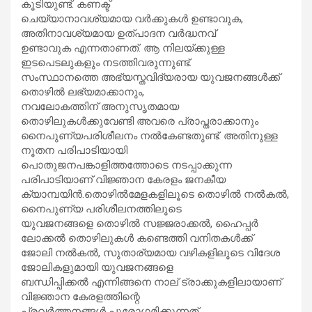
കൂടിയുണ്ട്. കണക്ട്
ചെയ്യാനാവശ്യമായ വർക്കുകൾ ഉണ്ടാവുക,
അതിനാവശ്യമായ ഉത്പാദന വർദ്ധനവ്
ഉണ്ടാവുക എന്നതാണത്. ആ നിലയ്ക്കുള്ള
ഇടപെടലുകളും നടത്തിവരുന്നുണ്ട്.
സംസ്ഥാനത്തെ അഭ്യസ്തവിദ്യരായ യുവജനങ്ങൾക്ക്
തൊഴിൽ ലഭ്യമാക്കാനും,
നവലോകത്തിന് അനുസൃതമായ
തൊഴിലുകൾക്കുവേണ്ടി അവരെ പ്രാപ്തരാക്കാനും
നൈപുണ്യപരിശീലനം നൽകേണ്ടതുണ്ട്. അതിനുള്ള
നൂതന പരിപാടിയായി
പൊതുജനപങ്കാളിത്തത്തോടെ നടപ്പാക്കുന്ന
പരിപാടിയാണ് വിജ്ഞാന കേരളം ജനകീയ
ക്യാമ്പയിൻ.തൊഴിൽമേളകളിലൂടെ തൊഴിൽ നൽകൽ,
നൈപുണ്യ പരിശീലനത്തിലൂടെ
യുവജനങ്ങളെ തൊഴിൽ സജ്ജരാക്കൽ, ഹൈപ്പർ
ലോക്കൽ തൊഴിലുകൾ കണ്ടെത്തി വനിതകൾക്ക്
ജോലി നൽകൽ, സുതാര്യമായ വഴികളിലൂടെ വിദേശ
ജോലികളുമായി യുവജനങ്ങളെ
ബന്ധിപ്പിക്കൽ എന്നിങ്ങനെ നാല് ട്രാക്കുകളിലായാണ്
വിജ്ഞാന കേരളത്തിന്റെ
പ്രവർത്തനങ്ങൾ പുരോഗമിക്കുന്നത്.