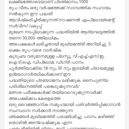
ലക്ഷ്യത്തോടെയാണ് പ്രതിമാസം 1000
രൂപ വീതം ഒരു വർഷത്തേക്ക് സാമ്പത്തിക സഹായം
നൽകുന്ന ഈ പദ്ധതി
ആവിഷ്‌കരിച്ചിരിക്കുന്നത്.നാഷണൽ എംപ്ലോയ്മെന്റ്
സർവീസ് വകുപ്പ്
മുഖേന നടപ്പിലാക്കുന്ന പദ്ധതിയിൽ ആദ്യഘട്ടത്തിൽ
തന്നെ 30,000-ത്തിലധികം
അപേക്ഷകൾ ലഭിച്ചതായി മുഖ്യമന്ത്രി അറിയിച്ചു. 5
ലക്ഷം രൂപ വരെ വാർഷിക
കുടുംബ വരുമാനമുള്ള പ്ലസ്ടു, വി.എച്ച്.എസ്.ഇ,
ഐ.ടി.ഐ, ഡിപ്ലോമ, ഡിഗ്രി പഠനം
പൂർത്തിയാക്കിയ 18 നും 30 നും ഇടയിൽ പ്രായമുള്ള
ഉദ്യോഗാർത്ഥികൾക്കാണ് ഈ
പദ്ധതിയുടെ പ്രയോജനം ലഭിക്കുക. നൈപുണ്യ
പരിശീലനത്തിൽ പങ്കെടുക്കുന്നവർ/
മത്സര പരീക്ഷകൾക്ക് തയ്യാറെടുക്കുന്നവർക്ക്
അപേക്ഷിക്കാം.കേരളത്തെ
ഒരു വൈജ്ഞാനിക സമൂഹമായി പരിവർത്തിപ്പിക്കാനാൻ
സംസ്ഥാന സർക്കാർ നടത്തുന്ന
ശ്രമങ്ങൾ മുഖ്യമന്ത്രി പരാമർശിച്ചു. പഠനം കഴിഞ്ഞ്
തൊഴിൽ അന്വേഷിക്കുക എന്ന
പഴയ രീതിയിൽ നിന്നും മാറി, പഠനത്തോടൊപ്പം