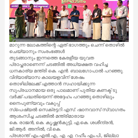
മാറുന്ന ലോകത്തിന്റെ ഏത് ഭാഗത്തും ചെന്ന് തൊഴിൽ
ചെയ്യാനും സംരംഭങ്ങൾ
തുടങ്ങാനും ഇന്നത്തെ കേരളീയ യുവത
പ്രാപ്തരാണെന്ന് ചടങ്ങിൽ അധ്യക്ഷത വഹിച്ച
ധനകാര്യ മന്ത്രി കെ. എൻ. ബാലഗോപാൽ പറഞ്ഞു.
വിദ്യാഭ്യാസ കാലയളവിന് ശേഷം
തൊഴിലിലേക്ക് എത്താൻ സഹായിക്കുന്ന
സുപ്രധാനമായ ഒരു പാലമാണ് പുതിയ കണക്ട് ടു
വർക്ക് പദ്ധതിയെന്ന് അദ്ദേഹം പറഞ്ഞു.തൊഴിലും
നൈപുണ്യവും വകുപ്പ്
സ്‌പെഷ്യൽ സെക്രട്ടറി എസ്. ഷാനവാസ് സ്വാഗതം
ആശംസിച്ച ചടങ്ങിൽ മന്ത്രിമാരായ
കെ. രാജൻ, കെ. കൃഷ്ണൻകുട്ടി, എ.കെ. ശശീന്ദ്രൻ,
ജി.ആർ. അനിൽ, വി.കെ.
പ്രശാന്ത് എം.എൽ.എ., എ. എ. റഹീം എം.പി., ജില്ലാ