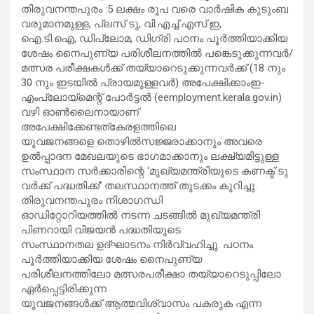
തിരുവനന്തപുരം :5 ലക്ഷം രൂപ വരെ വാർഷിക കുടുംബ
വരുമാനമുള്ള, പ്ലസ് ടു, വി.എച്ച്.എസ്.ഇ,
ഐ.ടി.ഐ, ഡിപ്ലോമ, ഡിഗ്രി പഠനം പൂർത്തിയാക്കിയ
ശേഷം നൈപുണ്യ പരിശീലനത്തിൽ പങ്കെടുക്കുന്നവർ/
മത്സര പരീക്ഷകൾക്ക് തയ്യാറെടുക്കുന്നവർക്ക് (18 നും
30 നും ഇടയിൽ പ്രായമുള്ളവർ) അപേക്ഷിക്കാംഇ-
എംപ്ലോയ്‌മെന്റ് പോർട്ടൽ (eemployment.kerala.gov.in)
വഴി ഓൺലൈനായാണ്
അപേക്ഷിക്കേണ്ടത്കേരളത്തിലെ
യുവജനങ്ങളെ തൊഴിൽസജ്ജരാക്കാനും അവരെ
ഉൽപ്പാദന മേഖലയുടെ ഭാഗമാക്കാനും ലക്ഷ്യമിട്ടുള്ള
സംസ്ഥാന സർക്കാരിന്റെ ‘മുഖ്യമന്ത്രിയുടെ കണക്ട് ടു
വർക്ക് പദ്ധതിക്ക്’ തലസ്ഥാനത്ത് തുടക്കം കുറിച്ചു.
തിരുവനന്തപുരം നിശാഗന്ധി
ഓഡിറ്റോറിയത്തിൽ നടന്ന ചടങ്ങിൽ മുഖ്യമന്ത്രി
പിണറായി വിജയൻ പദ്ധതിയുടെ
സംസ്ഥാനതല ഉദ്ഘാടനം നിർവ്വഹിച്ചു. പഠനം
പൂർത്തിയാക്കിയ ശേഷം നൈപുണ്യ
പരിശീലനത്തിലോ മത്സരപരീക്ഷാ തയ്യാറെടുപ്പിലോ
ഏർപ്പെട്ടിരിക്കുന്ന
യുവജനങ്ങൾക്ക് ആത്മവിശ്വാസം പകരുക എന്ന