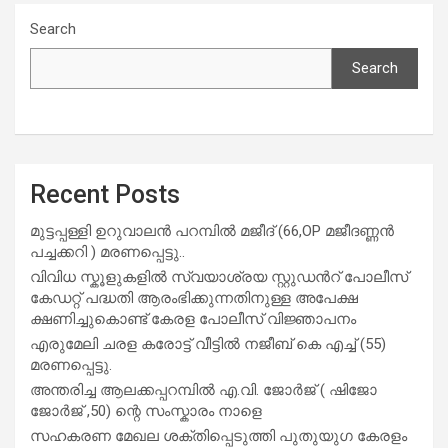
Search
Search
Recent Posts
മുട്ടപ്പള്ളി ഉറുവാലൻ പറമ്പിൽ മജീദ് (66,OP മജീദണ്ണൻ
പച്ചക്കറി ) മരണപ്പെട്ടു..
വിവിധ സ്കൂളുകളില്‍ സ്വയാശ്രയ സ്റ്റുഡന്‍റ് പോലീസ്
കേഡറ്റ് പദ്ധതി ആരംഭിക്കുന്നതിനുള്ള അപേക്ഷ
ക്ഷണിച്ചുകൊണ്ട് കേരള പോലീസ് വിജ്ഞാപനം
എരുമേലി ചരള കരോട്ട് വീട്ടിൽ നജീബ് കെ എച്ച് (55)
മരണപ്പെട്ടു.
അന്തരിച്ച ആ​ല​ക്ക​പ്പ​റമ്പിൽ​ എ.​വി. ജോ​ർ​ജ് ( ഷിജോ
ജോർജ് ,50) ന്റെ സംസ്കാരം നാളെ
സഹകരണ മേഖല ശക്തിപ്പെടുത്തി പുതുയുഗ കേരളം