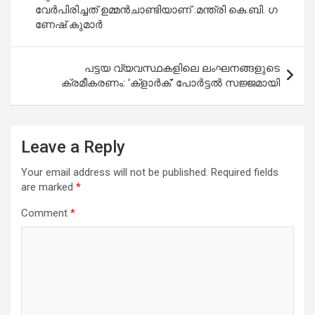
വേ​ർ​പി​രി​ച്ച​ത് ഉ​മ്മ​ൻ​ചാ​ണ്ടി​യാ​ണ് :മ​ന്ത്രി കെ.​ബി. ഗ​
k
p
ണേ​ഷ് കു​മാ​ർ
പട്ടയ വ്യവസ്ഥകളിലെ ലംഘനങ്ങളുടെ
ക്രമീകരണം: ‘ക്‌ളാർക്’ പോർട്ടൽ സജ്ജമായി
Leave a Reply
Your email address will not be published.
Required fields
are marked
*
Comment
*