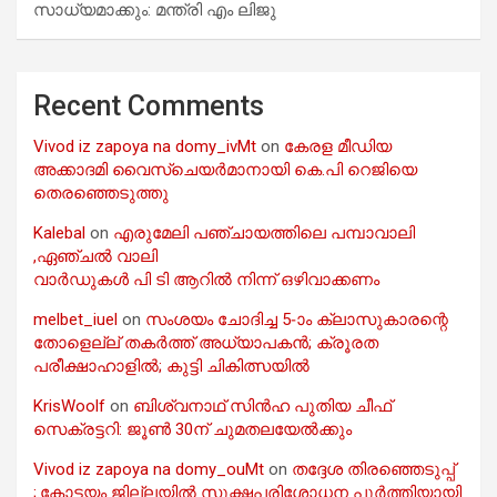
സാധ്യമാക്കും: മന്ത്രി എം ലിജു
Recent Comments
Vivod iz zapoya na domy_ivMt
on
കേരള മീഡിയ
അക്കാദമി വൈസ്ചെയർമാനായി കെ.പി റെജിയെ
തെരഞ്ഞെടുത്തു
Kalebal
on
എരുമേലി പഞ്ചായത്തിലെ പമ്പാവാലി
,ഏഞ്ചൽ വാലി
വാർഡുകൾ പി ടി ആറിൽ നിന്ന് ഒഴിവാക്കണം
melbet_iuel
on
സംശയം ചോദിച്ച 5-ാം ക്ലാസുകാരന്റെ
തോളെല്ല് തകർത്ത് അധ്യാപകൻ; ക്രൂരത
പരീക്ഷാഹാളിൽ; കുട്ടി ചികിത്സയിൽ
KrisWoolf
on
ബിശ്വനാഥ് സിൻഹ പുതിയ ചീഫ്
സെക്രട്ടറി: ജൂൺ 30ന് ചുമതലയേൽക്കും
Vivod iz zapoya na domy_ouMt
on
തദ്ദേശ തിരഞ്ഞെടുപ്പ്
;.കോട്ടയം ജില്ലയിൽ സൂക്ഷ്മപരിശോധന പൂർത്തിയായി