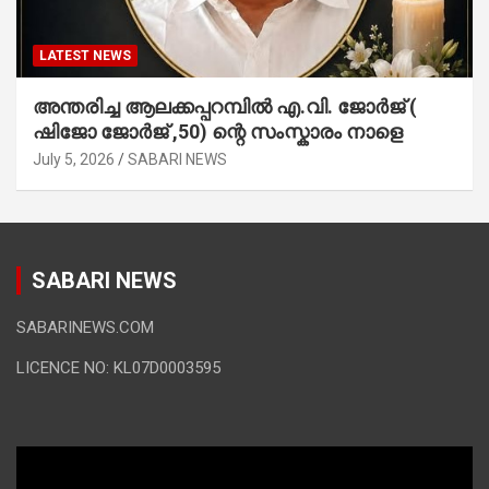
LATEST NEWS
അന്തരിച്ച ആ​ല​ക്ക​പ്പ​റമ്പിൽ​ എ.​വി. ജോ​ർ​ജ് (
ഷിജോ ജോർജ് ,50) ന്റെ സംസ്കാരം നാളെ
July 5, 2026
SABARI NEWS
SABARI NEWS
SABARINEWS.COM
LICENCE NO: KL07D0003595