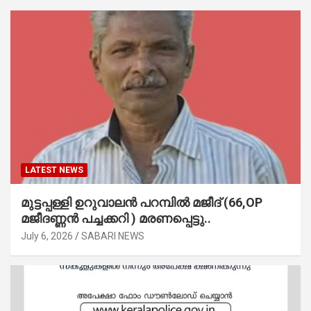
LATEST NEWS
മുട്ടപ്പള്ളി ഉറുവാലൻ പറമ്പിൽ മജീദ് (66,OP
മജീദണ്ണൻ പച്ചക്കറി ) മരണപ്പെട്ടു..
July 6, 2026
SABARI NEWS