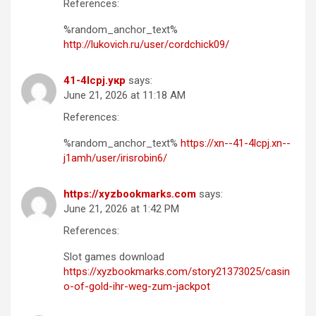
References:
%random_anchor_text%
http://lukovich.ru/user/cordchick09/
41-4lcpj.укр
says:
June 21, 2026 at 11:18 AM
References:
%random_anchor_text%
https://xn--41-4lcpj.xn--
j1amh/user/irisrobin6/
https://xyzbookmarks.com
says:
June 21, 2026 at 1:42 PM
References:
Slot games download
https://xyzbookmarks.com/story21373025/casin
o-of-gold-ihr-weg-zum-jackpot